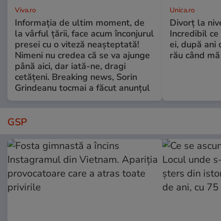
Viva.ro
Unica.ro
Informația de ultim moment, de
Divorț la nive
la vârful țării, face acum înconjurul
Incredibil ce
presei cu o viteză neașteptată!
ei, după ani 
Nimeni nu credea că se va ajunge
rău când mă
până aici, dar iată-ne, dragi
cetățeni. Breaking news, Sorin
Grindeanu tocmai a făcut anunțul
GSP