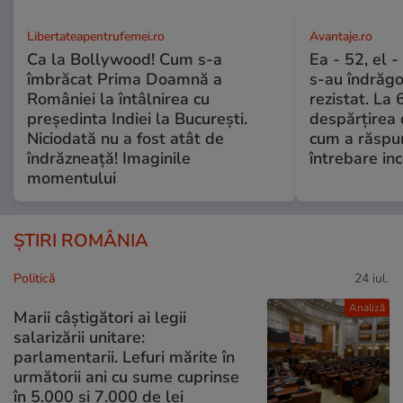
Libertateapentrufemei.ro
Avantaje.ro
Ca la Bollywood! Cum s-a
Ea - 52, el 
îmbrăcat Prima Doamnă a
s-au îndrăgos
României la întâlnirea cu
rezistat. La 
președinta Indiei la București.
despărțirea 
Niciodată nu a fost atât de
cum a răspu
îndrăzneață! Imaginile
întrebare i
momentului
ȘTIRI ROMÂNIA
Politică
24 iul.
Analiză
Marii câștigători ai legii
salarizării unitare:
parlamentarii. Lefuri mărite în
următorii ani cu sume cuprinse
în 5.000 și 7.000 de lei