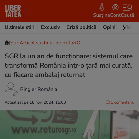
Susține
Cont
Caută
Ultimele știri
Exclusiv
Criză politică
Opinii
Video
|
Ştiri
Articol susținut de RetuRO
SGR la un an de funcționare: sistemul care
transformă România într-o țară mai curată,
cu fiecare ambalaj returnat
Ringier România
Actualizat pe 18 nov. 2024, 15:00
1 comentariu