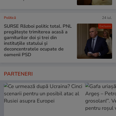
Politică
24 iul.
SURSE Război politic total. PNL
Exclusiv
pregătește trimiterea acasă a
garniturilor doi și trei din
instituțiile statului și
deconcentratele ocupate de
oamenii PSD
PARTENERI