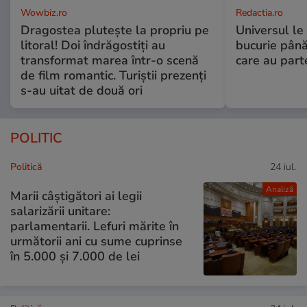
Wowbiz.ro
Redactia.ro
Dragostea plutește la propriu pe
Universul le
litoral! Doi îndrăgostiți au
bucurie până
transformat marea într-o scenă
care au part
de film romantic. Turiștii prezenți
s-au uitat de două ori
POLITIC
Politică
24 iul.
Analiză
Marii câștigători ai legii
salarizării unitare:
parlamentarii. Lefuri mărite în
următorii ani cu sume cuprinse
în 5.000 și 7.000 de lei