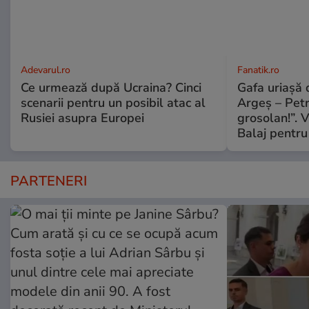
Adevarul.ro
Fanatik.ro
Ce urmează după Ucraina? Cinci
Gafa uriașă d
scenarii pentru un posibil atac al
Argeș – Petr
Rusiei asupra Europei
grosolan!”. V
Balaj pentru
PARTENERI