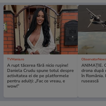
TVMania.ro
ObservatorNews
A rupt tăcerea fără nicio rușine!
ANIMAŢIE. C
Daniela Crudu spune totul despre
drona după 
activitatea ei de pe platformele
în România. In
pentru adulți: „Fac ce vreau, e
rusească
wow!”