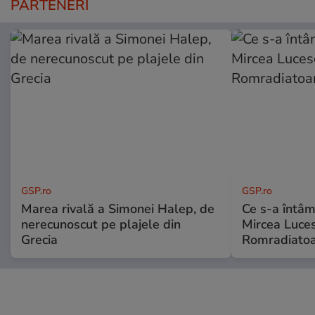
PARTENERI
GSP.ro
GSP.ro
Marea rivală a Simonei Halep, de
Ce s-a întâmp
nerecunoscut pe plajele din
Mircea Luces
Grecia
Romradiatoa