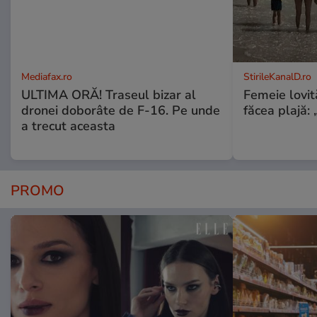
Mediafax.ro
StirileKanalD.ro
ULTIMA ORĂ! Traseul bizar al
Femeie lovit
dronei doborâte de F-16. Pe unde
făcea plajă: „
a trecut aceasta
PROMO