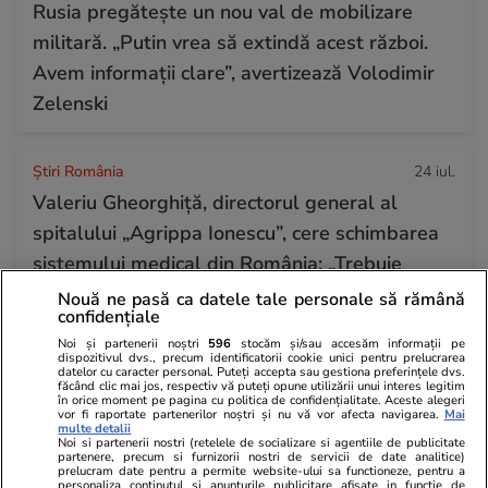
Rusia pregătește un nou val de mobilizare
militară. „Putin vrea să extindă acest război.
Avem informații clare”, avertizează Volodimir
Zelenski
Știri România
24 iul.
Valeriu Gheorghiță, directorul general al
spitalului „Agrippa Ionescu”, cere schimbarea
sistemului medical din România: „Trebuie
regândit”
Nouă ne pasă ca datele tale personale să rămână
confidențiale
Noi și partenerii noștri
596
stocăm și/sau accesăm informații pe
dispozitivul dvs., precum identificatorii cookie unici pentru prelucrarea
Vacanțe și Cultură
24 iul.
datelor cu caracter personal. Puteți accepta sau gestiona preferințele dvs.
făcând clic mai jos, respectiv vă puteți opune utilizării unui interes legitim
Hartă live pentru incendiile din Europa: cum
în orice moment pe pagina cu politica de confidențialitate. Aceste alegeri
vor fi raportate partenerilor noștri și nu vă vor afecta navigarea.
Mai
verifici pe telefon dacă vacanța îți este pusă în
multe detalii
Noi si partenerii nostri (retelele de socializare si agentiile de publicitate
pericol
partenere, precum si furnizorii nostri de servicii de date analitice)
prelucram date pentru a permite website-ului sa functioneze, pentru a
personaliza continutul si anunturile publicitare afisate in functie de