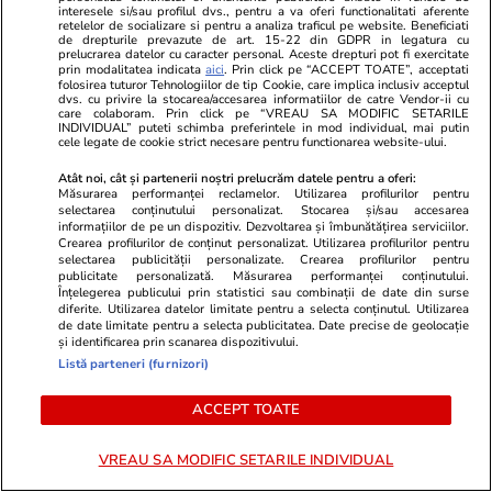
interesele si/sau profilul dvs., pentru a va oferi functionalitati aferente
retelelor de socializare si pentru a analiza traficul pe website. Beneficiati
Citește mai multe
de drepturile prevazute de art. 15-22 din GDPR in legatura cu
prelucrarea datelor cu caracter personal. Aceste drepturi pot fi exercitate
prin modalitatea indicata
aici
. Prin click pe “ACCEPT TOATE”, acceptati
folosirea tuturor Tehnologiilor de tip Cookie, care implica inclusiv acceptul
dvs. cu privire la stocarea/accesarea informatiilor de catre Vendor-ii cu
TRENDING
care colaboram. Prin click pe “VREAU SA MODIFIC SETARILE
INDIVIDUAL” puteti schimba preferintele in mod individual, mai putin
cele legate de cookie strict necesare pentru functionarea website-ului.
Știri România
24 iul.
Atât noi, cât și partenerii noștri prelucrăm datele pentru a oferi:
Procurorii DNA ar fi găsit 500.000 de euro
Măsurarea performanței reclamelor. Utilizarea profilurilor pentru
selectarea conținutului personalizat. Stocarea și/sau accesarea
cash acasă la directorul general al Uzinei
informațiilor de pe un dispozitiv. Dezvoltarea și îmbunătățirea serviciilor.
Crearea profilurilor de conținut personalizat. Utilizarea profilurilor pentru
Mecanice Plopeni, precum și două ceasuri
selectarea publicității personalizate. Crearea profilurilor pentru
publicitate personalizată. Măsurarea performanței conținutului.
Patek Philippe și Rolex
Înțelegerea publicului prin statistici sau combinații de date din surse
diferite. Utilizarea datelor limitate pentru a selecta conținutul. Utilizarea
de date limitate pentru a selecta publicitatea. Date precise de geolocație
și identificarea prin scanarea dispozitivului.
Horoscop
24 iul.
Listă parteneri (furnizori)
Horoscop Urania | Previziuni astrologice pentru
perioada 25 – 31 iulie 2026. Luna Plină în
ACCEPT TOATE
Vărsător
VREAU SA MODIFIC SETARILE INDIVIDUAL