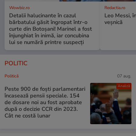
Wowbiz.ro
Redactia.ro
Detalii halucinante în cazul
Leo Messi, î
bărbatului găsit îngropat într-o
veșnică
curte din Botoșani! Marinel a fost
înjunghiat în inimă, iar concubina
lui se numără printre suspecți
POLITIC
Politică
07 aug.
Analiză
Peste 900 de foști parlamentari
încasează pensii speciale. 154
de dosare noi au fost aprobate
după o decizie CCR din 2023.
Cât ne costă lunar