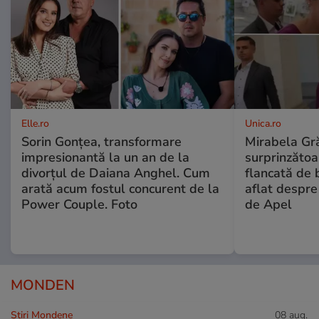
Elle.ro
Unica.ro
Sorin Gonțea, transformare
Mirabela Gră
impresionantă la un an de la
surprinzătoar
divorțul de Daiana Anghel. Cum
flancată de 
arată acum fostul concurent de la
aflat despre
Power Couple. Foto
de Apel
MONDEN
Stiri Mondene
08 aug.