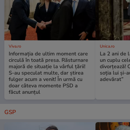
Viva.ro
Unica.ro
Informația de ultim moment care
La 2 ani de 
circulă în toată presa. Răsturnare
un cuplu ce
majoră de situație la vârful țării!
divorțează! C
S-au speculat multe, dar știrea
soția lui și-
fulger acum a venit! În urmă cu
adevărat”
doar câteva momente PSD a
făcut anunțul
GSP