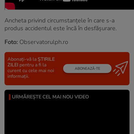
Ancheta privind circumstanțele în care s-a
produs accidentul este încă în desfășurare.
Foto:
Observatorulph.ro
Abonați-vă la
ȘTIRILE
ZILEI
pentru a fi la
ABONEAZĂ-TE
curent cu cele mai noi
informații.
URMĂREȘTE CEL MAI NOU VIDEO