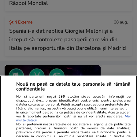
Război Mondial
Știri Externe
08 aug.
Spania i-a dat replica Giorgiei Meloni și a
început să controleze pasagerii care vin din
Italia pe aeroporturile din Barcelona și Madrid
Nouă ne pasă ca datele tale personale să rămână
confidențiale
Noi și partenerii noștri
596
stocăm și/sau accesăm informații pe
dispozitivul dvs., precum identificatorii cookie unici pentru prelucrarea
datelor cu caracter personal. Puteți accepta sau gestiona preferințele dvs.
făcând clic mai jos, respectiv vă puteți opune utilizării unui interes legitim
în orice moment pe pagina cu politica de confidențialitate. Aceste alegeri
vor fi raportate partenerilor noștri și nu vă vor afecta navigarea.
Mai
multe detalii
Noi si partenerii nostri (retelele de socializare si agentiile de publicitate
partenere, precum si furnizorii nostri de servicii de date analitice)
prelucram date pentru a permite website-ului sa functioneze, pentru a
Horoscop
08 aug.
Vacanțe și Cultu
personaliza continutul si anunturile publicitare afisate in functie de