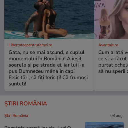
Libertateapentrufemei.ro
Avantaje.ro
Gata, nu se mai ascund, e cuplul
Cum arată v
momentului în România! A ieșit
ce și-a făcut
soarele și pe strada ei, iar lui i-a
purtat ochel
pus Dumnezeu mâna în cap!
să nu sperii c
Felicitări, să fiți fericiți! Că frumoși
sunteți!
ȘTIRI ROMÂNIA
Știri România
08 aug.
România scapă iar de „junk”: