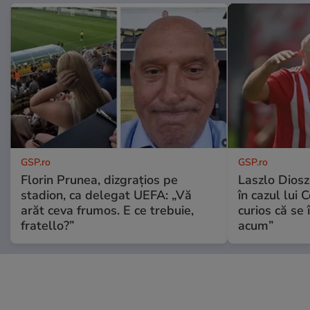
GSP.ro
GSP.ro
Florin Prunea, dizgrațios pe
Laszlo Diosz
stadion, ca delegat UEFA: „Vă
în cazul lui 
arăt ceva frumos. E ce trebuie,
curios că se
fratello?”
acum”