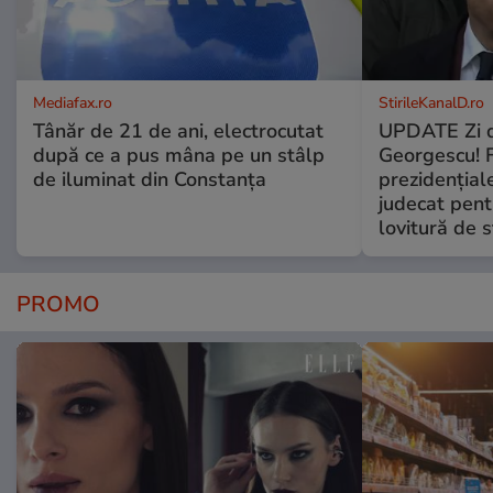
Mediafax.ro
StirileKanalD.ro
Tânăr de 21 de ani, electrocutat
UPDATE Zi d
după ce a pus mâna pe un stâlp
Georgescu! F
de iluminat din Constanța
prezidențiale
judecat pent
lovitură de s
PROMO