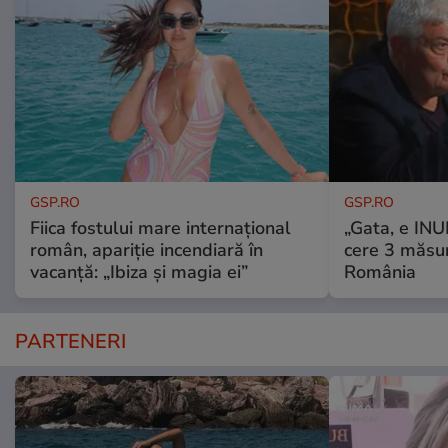
GSP.RO
GSP.RO
Fiica fostului mare internațional
„Gata, e IN
român, apariție incendiară în
cere 3 măsu
vacanță: „Ibiza și magia ei”
România
PARTENERI