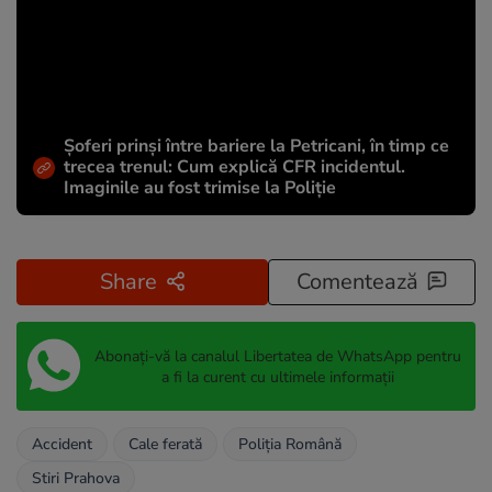
Șoferi prinși între bariere la Petricani, în timp ce
trecea trenul: Cum explică CFR incidentul.
Imaginile au fost trimise la Poliție
Share
Comentează
Abonați-vă la canalul Libertatea de WhatsApp pentru
a fi la curent cu ultimele informații
Accident
Cale ferată
Poliția Română
Stiri Prahova