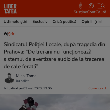
Susține
Cont
Caută
Ultimele știri
Exclusiv
Criză politică
Opinii
Intervi
|
Ştiri
Sindicatul Poliției Locale, după tragedia din
Prahova: “De trei ani nu funcționează
sistemul de avertizare audio de la trecerea
de cale ferată”
Mihai Toma
Jurnalist
Actualizat pe 03 mai 2020, 13:05
Comentează