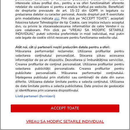
interesele si/sau profilul dvs., pentru a va oferi functionalitati aferente
Horoscop 9 august 2026.
Cum poți obț
retelelor de socializare si pentru a analiza traficul pe website. Beneficiati
de drepturile prevazute de art. 15-22 din GDPR in legatura cu
Vărsătorii este esențial să fie
bun în avion.
prelucrarea datelor cu caracter personal. Aceste drepturi pot fi exercitate
prin modalitatea indicata
aici
. Prin click pe “ACCEPT TOATE”, acceptati
atenți la felul în care se exprimă
de o fostă î
folosirea tuturor Tehnologiilor de tip Cookie, care implica inclusiv acceptul
dvs. cu privire la stocarea/accesarea informatiilor de catre Vendor-ii cu
care colaboram. Prin click pe “VREAU SA MODIFIC SETARILE
față de oricine, în special față de
INDIVIDUAL” puteti schimba preferintele in mod individual, mai putin
cele legate de cookie strict necesare pentru functionarea website-ului.
partenerul de cuplu
Atât noi, cât și partenerii noștri prelucrăm datele pentru a oferi:
Măsurarea performanței reclamelor. Utilizarea profilurilor pentru
selectarea conținutului personalizat. Stocarea și/sau accesarea
informațiilor de pe un dispozitiv. Dezvoltarea și îmbunătățirea serviciilor.
Horoscop
08 aug.
Crearea profilurilor de conținut personalizat. Utilizarea profilurilor pentru
selectarea publicității personalizate. Crearea profilurilor pentru
Horoscop 9 august 2026.
publicitate personalizată. Măsurarea performanței conținutului.
Vărsătorii este esențial să fie
Înțelegerea publicului prin statistici sau combinații de date din surse
diferite. Utilizarea datelor limitate pentru a selecta conținutul. Utilizarea
atenți la felul în care se
de date limitate pentru a selecta publicitatea. Date precise de geolocație
și identificarea prin scanarea dispozitivului.
exprimă față de oricine, în
Listă parteneri (furnizori)
special față de partenerul de
ACCEPT TOATE
cuplu
VREAU SA MODIFIC SETARILE INDIVIDUAL
Bani și Afaceri
03 aug.