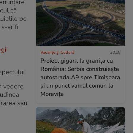
renunțare
ptul că
uielile pe
s-ar fi
gii
Vacanțe și Cultură
20:08
Proiect gigant la granița cu
România: Serbia construiește
spectului.
autostrada A9 spre Timișoara
și un punct vamal comun la
în vedere
Moravița
itudinea
urarea sau