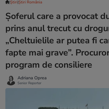
|
Ştiri
|
Știri România
Şoferul care a provocat d
prins anul trecut cu drogur
„Cheltuielile ar putea fi c
fapte mai grave”. Procuror
program de consiliere
Adriana Oprea
Senior Reporter