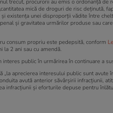
ul trecut, procurorii au emis o ordonanță de 
„cantitatea mică de droguri de risc deținută, fa
și existența unei disproporții vădite între chelt
penal și gravitatea urmărilor produse sau care 
ntru consum propriu este pedepsită, conform
Le
ni la 2 ani sau cu amendă.
n interes public în urmărirea în continuare a su
ă „la aprecierea interesului public sunt avute 
nduita avută anterior săvârșirii infracțiunii, at
a infracțiunii și eforturile depuse pentru înlăt