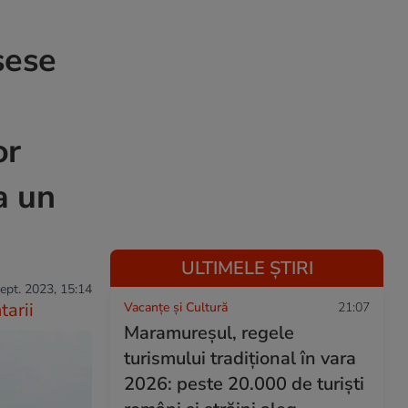
sese
or
a un
ULTIMELE ȘTIRI
sept. 2023, 15:14
arii
Vacanțe și Cultură
21:07
Maramureșul, regele
turismului tradițional în vara
2026: peste 20.000 de turiști