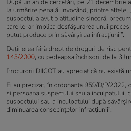
După un an de cercetări, pe 21 decembrie an
la urmărire penală, invocând, printre altele, 
suspectul a avut o atitudine sinceră, precum 
care le-ar implica desfășurarea unui proces 
putut produce prin săvârșirea infracțiunii”.
Deținerea fără drept de droguri de risc pe
143/2000
, cu pedeapsa închisorii de la 3 lu
Procurorii DIICOT au apreciat că nu există u
Ei au precizat, în ordonanţa 959/D/P/2022, c
și persoana suspectului sau a inculpatului, co
suspectului sau a inculpatului după săvârșire
diminuarea consecințelor infracțiunii”.