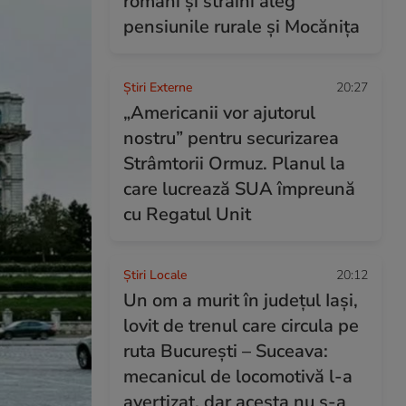
români și străini aleg
pensiunile rurale și Mocănița
Știri Externe
20:27
„Americanii vor ajutorul
nostru” pentru securizarea
Strâmtorii Ormuz. Planul la
care lucrează SUA împreună
cu Regatul Unit
Știri Locale
20:12
Un om a murit în județul Iași,
lovit de trenul care circula pe
ruta București – Suceava:
mecanicul de locomotivă l-a
avertizat, dar acesta nu s-a