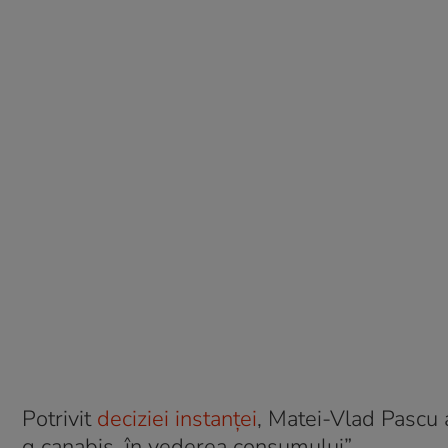
Potrivit
deciziei instanței
, Matei-Vlad Pascu 
g canabis, în vederea consumului”.