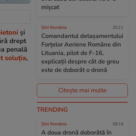
mișcat
Știri România
20:11
pietoni
şi
Comandantul detașamentului
ără drept
Forțelor Aeriene Române din
ea penală
Lituania, pilot de F-16,
t soluţia
,
explicații despre cât de greu
este de doborât o dronă
Citește mai multe
TRENDING
Știri România
09:14
A doua dronă doborâtă în