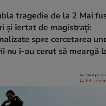
ubla tragedie de la 2 Mai fu
i şi iertat de magistraţi:
analizate spre cercetarea un
ii nu i-au cerut să meargă l
Actualizat pe 14 
69 coment