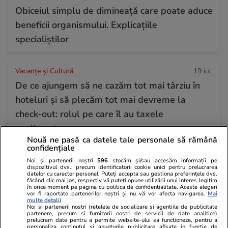
Obiceiul simplu de dimineață care poate aduce
beneficii organismului. Explicațiile
specialiștilor
Vacanțe și Cultură
19 iul.
De ce ajungem să ne cazăm tot mai târziu în
hoteluri și să plecăm tot mai devreme la
check-out: rolul pe care îl au taxele
suplimentare
Nouă ne pasă ca datele tale personale să rămână
confidențiale
Citește mai multe
Noi și partenerii noștri
596
stocăm și/sau accesăm informații pe
dispozitivul dvs., precum identificatorii cookie unici pentru prelucrarea
datelor cu caracter personal. Puteți accepta sau gestiona preferințele dvs.
făcând clic mai jos, respectiv vă puteți opune utilizării unui interes legitim
în orice moment pe pagina cu politica de confidențialitate. Aceste alegeri
TRENDING
vor fi raportate partenerilor noștri și nu vă vor afecta navigarea.
Mai
multe detalii
Noi si partenerii nostri (retelele de socializare si agentiile de publicitate
partenere, precum si furnizorii nostri de servicii de date analitice)
Fotbal
01:15
prelucram date pentru a permite website-ului sa functioneze, pentru a
personaliza continutul si anunturile publicitare afisate in functie de