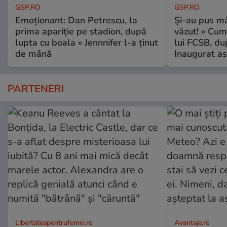
GSP.RO
GSP.RO
Emoționant: Dan Petrescu, la
Și-au pus mâ
prima apariție pe stadion, după
văzut! » Cum
lupta cu boala » Jennnifer l-a ținut
lui FCSB, du
de mână
Inaugurat as
PARTENERI
Libertateapentrufemei.ro
Avantaje.ro