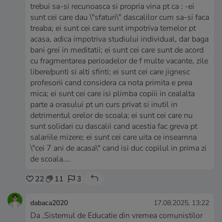
trebui sa-si recunoasca si propria vina pt ca : -ei
sunt cei care dau \"sfaturi\" dascalilor cum sa-si faca
treaba; ei sunt cei care sunt impotriva temelor pt
acasa, adica impotriva studiului individual, dar baga
bani grei in meditatii; ei sunt cei care sunt de acord
cu fragmentarea perioadelor de f multe vacante, zile
libere/punti si alti sfinti; ei sunt cei care jignesc
profesorii cand considera ca nota primita e prea
mica; ei sunt cei care isi plimba copiii in cealalta
parte a orasului pt un curs privat si inutil in
detrimentul orelor de scoala; ei sunt cei care nu
sunt solidari cu dascalii cand acestia fac greva pt
salariile mizere; ei sunt cei care uita ce inseamna
\"cei 7 ani de acasa\" cand isi duc copilul in prima zi
de scoala....
22
11
3
dabaca2020
17.08.2025, 13:22
Da ,Sistemul de Educatie din vremea comunistilor