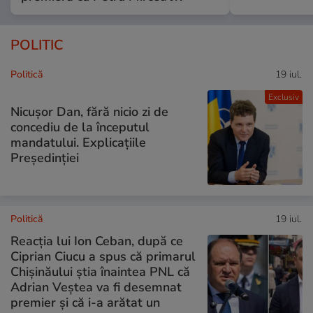
POLITIC
Politică
19 iul.
Exclusiv
Nicușor Dan, fără nicio zi de
concediu de la începutul
mandatului. Explicațiile
Președinției
Politică
19 iul.
Reacția lui Ion Ceban, după ce
Ciprian Ciucu a spus că primarul
Chișinăului știa înaintea PNL că
Adrian Veștea va fi desemnat
premier și că i-a arătat un