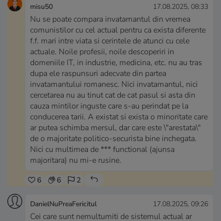
misu50
17.08.2025, 08:33
Nu se poate compara invatamantul din vremea
comunistilor cu cel actual pentru ca exista diferente
f.f. mari intre viata si cerintele de atunci cu cele
actuale. Noile profesii, noile descoperiri in
domeniile IT, in industrie, medicina, etc. nu au tras
dupa ele raspunsuri adecvate din partea
invatamantului romanesc. Nici invatamantul, nici
cercetarea nu au tinut cat de cat pasul si asta din
cauza mintilor inguste care s-au perindat pe la
conducerea tarii. A existat si exista o minoritate care
ar putea schimba mersul, dar care este \"arestata\"
de o majoritate politico-securista bine inchegata.
Nici cu multimea de *** functional (ajunsa
majoritara) nu mi-e rusine.
6
6
2
DanielNuPreaFericitul
17.08.2025, 09:26
Cei care sunt nemultumiti de sistemul actual ar