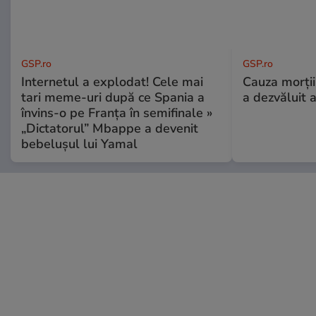
GSP.ro
GSP.ro
Internetul a explodat! Cele mai
Cauza morții
tari meme-uri după ce Spania a
a dezvăluit 
învins-o pe Franța în semifinale »
„Dictatorul” Mbappe a devenit
bebelușul lui Yamal