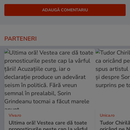
PARTENERI
Viva.ro
Unica.ro
Ultima oră! Vestea care dă toate
Tudor Chiril
pronosticurile peste cap la vârful
oricând pe N