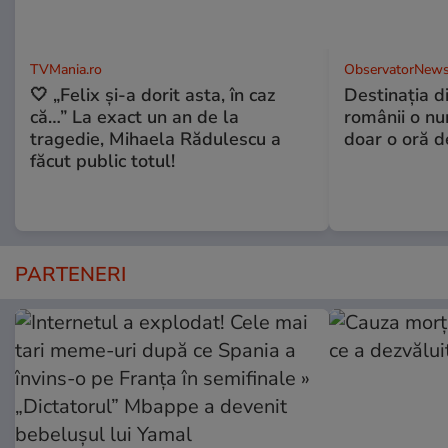
TVMania.ro
ObservatorNews
🤍 „Felix și-a dorit asta, în caz
Destinaţia d
că…” La exact un an de la
românii o nu
tragedie, Mihaela Rădulescu a
doar o oră d
făcut public totul!
PARTENERI