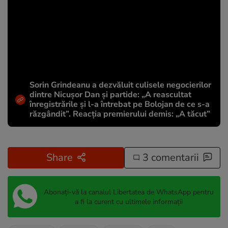
Sorin Grindeanu a dezvăluit culisele negocierilor
dintre Nicușor Dan și partide: „A reascultat
înregistrările și l-a întrebat pe Bolojan de ce s-a
răzgândit”. Reacția premierului demis: „A tăcut”
Share
3 comentarii
Abonați-vă la canalul Libertatea de WhatsApp pentru
a fi la curent cu ultimele informații