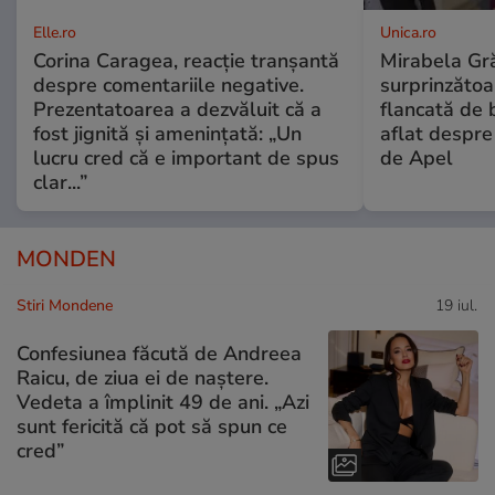
Elle.ro
Unica.ro
Corina Caragea, reacție tranșantă
Mirabela Gră
despre comentariile negative.
surprinzătoar
Prezentatoarea a dezvăluit că a
flancată de 
fost jignită și amenințată: „Un
aflat despre
lucru cred că e important de spus
de Apel
clar...”
MONDEN
Stiri Mondene
19 iul.
Confesiunea făcută de Andreea
Raicu, de ziua ei de naștere.
Vedeta a împlinit 49 de ani. „Azi
sunt fericită că pot să spun ce
cred”