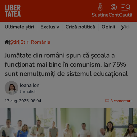
Susține
Cont
Caută
Ultimele știri
Exclusiv
Criză politică
Opinii
Video
|
Ştiri
|
Știri România
Jumătate din români spun că școala a
funcționat mai bine în comunism, iar 75%
sunt nemulțumiți de sistemul educațional
Ioana Ion
Jurnalist
17 aug. 2025, 08:04
3 comentarii