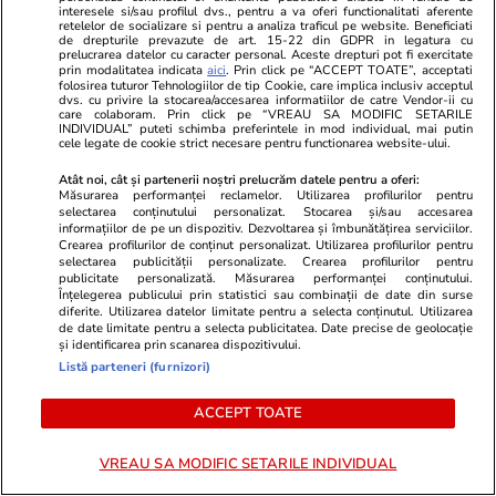
CM 2026: Spania învinge în prelungiri
interesele si/sau profilul dvs., pentru a va oferi functionalitati aferente
retelelor de socializare si pentru a analiza traficul pe website. Beneficiati
Argentina și este noua CAMPIOANĂ mondială
de drepturile prevazute de art. 15-22 din GDPR in legatura cu
prelucrarea datelor cu caracter personal. Aceste drepturi pot fi exercitate
/ Cea mai slabă finală din istoria „pumelor”
prin modalitatea indicata
aici
. Prin click pe “ACCEPT TOATE”, acceptati
folosirea tuturor Tehnologiilor de tip Cookie, care implica inclusiv acceptul
dvs. cu privire la stocarea/accesarea informatiilor de catre Vendor-ii cu
care colaboram. Prin click pe “VREAU SA MODIFIC SETARILE
INDIVIDUAL” puteti schimba preferintele in mod individual, mai putin
Vacanțe și Cultură
19 iul.
cele legate de cookie strict necesare pentru functionarea website-ului.
Mesaje de Sfântul Ilie 2026. Urări și felicitări
Atât noi, cât și partenerii noștri prelucrăm datele pentru a oferi:
Măsurarea performanței reclamelor. Utilizarea profilurilor pentru
de Sfântul Ilie 2026
selectarea conținutului personalizat. Stocarea și/sau accesarea
informațiilor de pe un dispozitiv. Dezvoltarea și îmbunătățirea serviciilor.
Crearea profilurilor de conținut personalizat. Utilizarea profilurilor pentru
selectarea publicității personalizate. Crearea profilurilor pentru
Știri România
19 iul.
publicitate personalizată. Măsurarea performanței conținutului.
Înțelegerea publicului prin statistici sau combinații de date din surse
Rezultatele loto din 19 iulie 2026. Numerele
diferite. Utilizarea datelor limitate pentru a selecta conținutul. Utilizarea
de date limitate pentru a selecta publicitatea. Date precise de geolocație
câștigătoare extrase duminică
și identificarea prin scanarea dispozitivului.
Listă parteneri (furnizori)
Horoscop
19 iul.
ACCEPT TOATE
Horoscop 20 iulie 2026. Peștii pot să aibă
conflicte din cauza unor cheltuieli necugetate
VREAU SA MODIFIC SETARILE INDIVIDUAL