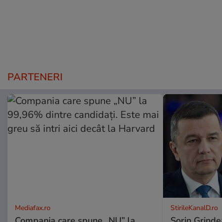
PARTENERI
Mediafax.ro
StirileKanalD.ro
Compania care spune „NU” la
Sorin Grinde