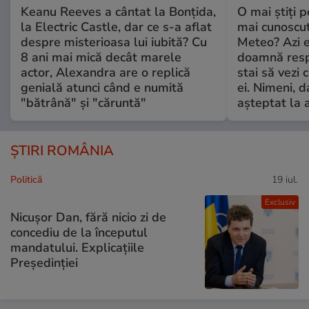
Keanu Reeves a cântat la Bonțida,
O mai știți 
la Electric Castle, dar ce s-a aflat
mai cunoscu
despre misterioasa lui iubită? Cu
Meteo? Azi e
8 ani mai mică decât marele
doamnă respe
actor, Alexandra are o replică
stai să vezi 
genială atunci când e numită
ei. Nimeni, d
"bătrână" și "căruntă"
așteptat la 
ȘTIRI ROMÂNIA
Politică
19 iul.
Exclusiv
Nicușor Dan, fără nicio zi de
concediu de la începutul
mandatului. Explicațiile
Președinției