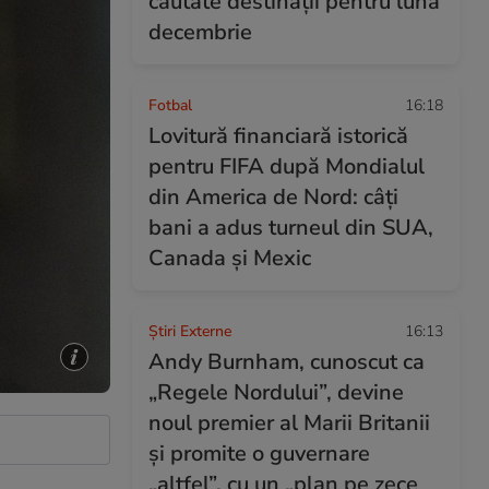
căutate destinații pentru luna
decembrie
Fotbal
16:18
Lovitură financiară istorică
pentru FIFA după Mondialul
din America de Nord: câți
bani a adus turneul din SUA,
Canada și Mexic
Știri Externe
16:13
Andy Burnham, cunoscut ca
„Regele Nordului”, devine
noul premier al Marii Britanii
și promite o guvernare
„altfel”, cu un „plan pe zece