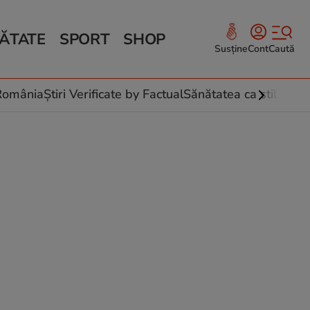
ĂTATE
SPORT
SHOP
Susține
Cont
Caută
Sănătate și Fitness
ce
 culinare
-România
Știri Verificate by Factual
Sănătatea ca stil de vi
 și legume
rea plantelor