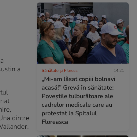
la
Austin a
Sănătate și Fitness
14:21
„Mi-am lăsat copiii bolnavi
acasă!” Grevă în sănătate:
tul
Poveștile tulburătoare ale
rmat
cadrelor medicale care au
ire,
protestat la Spitalul
Una dintre
Floreasca
Wallander.