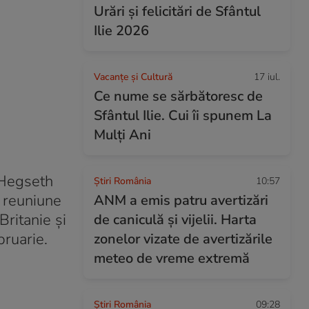
Urări și felicitări de Sfântul
Ilie 2026
Vacanțe și Cultură
17 iul.
Ce nume se sărbătoresc de
Sfântul Ilie. Cui îi spunem La
Mulți Ani
e Hegseth
Știri România
10:57
a reuniune
ANM a emis patru avertizări
ritanie și
de caniculă și vijelii. Harta
bruarie.
zonelor vizate de avertizările
meteo de vreme extremă
Știri România
09:28