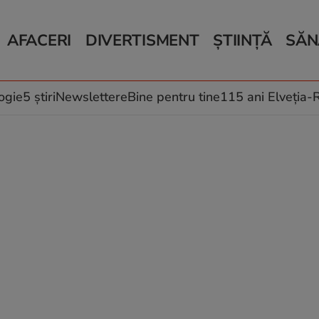
AFACERI
DIVERTISMENT
ȘTIINȚĂ
SĂN
Bani și Afaceri
Monden
Știri Știință
Știri 
Auto
Horoscop
Schimbări climati
Relații
Locuri de muncă
Muzică și Filme
Rețete
ogie
5 știri
Newslettere
Bine pentru tine
115 ani Elveția
Imobiliare.ro
Vacanțe și Cultură
Fructe
eJobs.ro
Îngriji