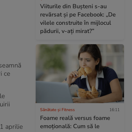
Viiturile din Bușteni s-au
revărsat și pe Facebook: „De
vilele construite în mijlocul
pădurii, v-ați mirat?”
înseamnă
i ce
le
irii
Sănătate și Fitness
16:11
Foame reală versus foame
emoțională: Cum să le
1 aprilie