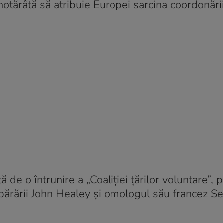
hotărâtă să atribuie Europei sarcina coordonări
e o întrunire a „Coaliţiei ţărilor voluntare”, 
 apărării John Healey şi omologul său francez S