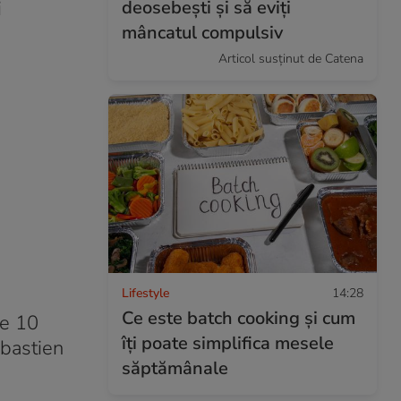
deosebești și să eviți
i
mâncatul compulsiv
Articol susținut de Catena
Lifestyle
14:28
Ce este batch cooking și cum
pe 10
îți poate simplifica mesele
ebastien
săptămânale