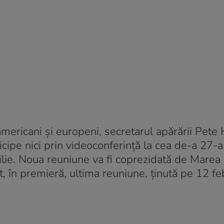
 americani și europeni, secretarul apărării Pet
articipe nici prin videoconferință la cea de-a 27-
ie. Noua reuniune va fi coprezidată de Marea B
 în premieră, ultima reuniune, ținută pe 12 fe