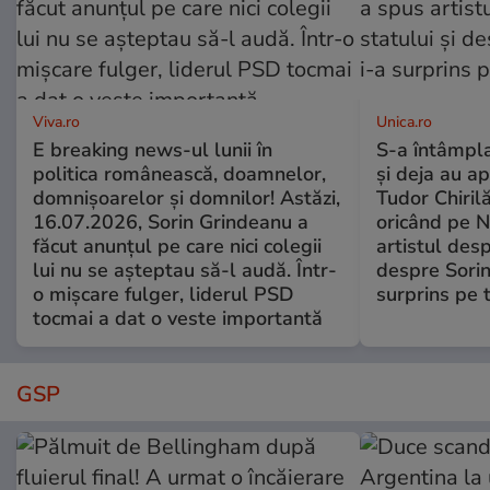
Viva.ro
Unica.ro
E breaking news-ul lunii în
S-a întâmpl
politica românească, doamnelor,
și deja au ap
domnișoarelor și domnilor! Astăzi,
Tudor Chiril
16.07.2026, Sorin Grindeanu a
oricând pe N
făcut anunțul pe care nici colegii
artistul desp
lui nu se așteptau să-l audă. Într-
despre Sorin
o mișcare fulger, liderul PSD
surprins pe 
tocmai a dat o veste importantă
GSP