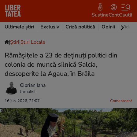
Susține
Cont
Caută
Ultimele știri
Exclusiv
Criză politică
Opinii
Video
|
Ştiri
|
Știri Locale
Rămășițele a 23 de deținuți politici din
colonia de muncă silnică Salcia,
descoperite la Agaua, în Brăila
Ciprian Iana
Jurnalist
16 iun. 2026, 21:07
Comentează