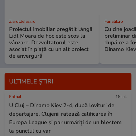
ZiaruldeIasi.ro
Fanatik.ro
Proiectul imobiliar pregătit lângă
Cu cine joacă
Lidl Moara de Foc este scos la
preliminar d
vânzare. Dezvoltatorul este
după ce a fo
asociat în piață cu un alt proiect
Dinamo Kiev
de anvergură
ULTIMELE ȘTIRI
Fotbal
16 iul.
U Cluj – Dinamo Kiev 2-4, după lovituri de
departajare. Clujenii ratează calificarea în
Europa League și par urmăriți de un blestem
la punctul cu var