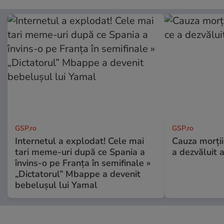
GSP.ro
GSP.ro
Internetul a explodat! Cele mai
Cauza morții
tari meme-uri după ce Spania a
a dezvăluit 
învins-o pe Franța în semifinale »
„Dictatorul” Mbappe a devenit
bebelușul lui Yamal