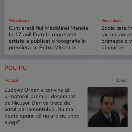
Wowbiz.ro
Redactia.ro
Cum arată fiul Mădălinei Manole
Zodia care în
la 17 ani! Fratele regretatei
lacrimi amar
artiste a publicat o fotografie în
primește o v
premieră cu Petru Mircea Jr.
planurile
POLITIC
Politică
16 iul.
Ludovic Orban e convins că
următorul premier desemnat
de Nicușor Dan va trece de
votul parlamentului: „Nu mai
poate spune că nu are de unde
alege”