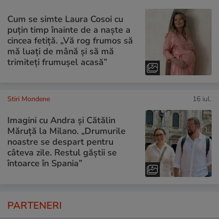
Cum se simte Laura Cosoi cu
puțin timp înainte de a naște a
cincea fetiță. „Vă rog frumos să
mă luați de mână și să mă
trimiteți frumușel acasă”
Stiri Mondene
16 iul.
Imagini cu Andra și Cătălin
Măruță la Milano. „Drumurile
noastre se despart pentru
câteva zile. Restul găștii se
întoarce în Spania”
PARTENERI