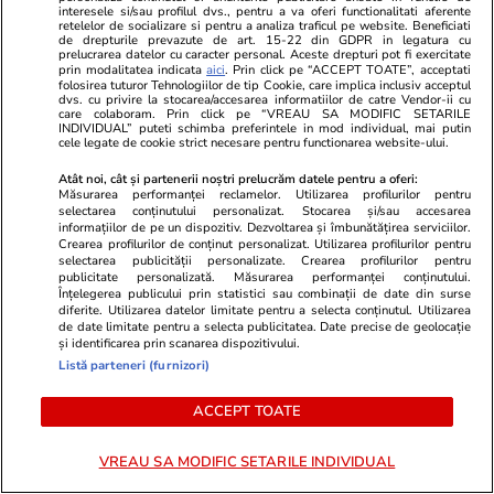
interesele si/sau profilul dvs., pentru a va oferi functionalitati aferente
retelelor de socializare si pentru a analiza traficul pe website. Beneficiati
Citește mai multe
de drepturile prevazute de art. 15-22 din GDPR in legatura cu
prelucrarea datelor cu caracter personal. Aceste drepturi pot fi exercitate
prin modalitatea indicata
aici
. Prin click pe “ACCEPT TOATE”, acceptati
folosirea tuturor Tehnologiilor de tip Cookie, care implica inclusiv acceptul
dvs. cu privire la stocarea/accesarea informatiilor de catre Vendor-ii cu
TRENDING
care colaboram. Prin click pe “VREAU SA MODIFIC SETARILE
INDIVIDUAL” puteti schimba preferintele in mod individual, mai putin
cele legate de cookie strict necesare pentru functionarea website-ului.
Știri Externe
16 iul.
Atât noi, cât și partenerii noștri prelucrăm datele pentru a oferi:
Stare de urgență pe șapte insule grecești din
Măsurarea performanței reclamelor. Utilizarea profilurilor pentru
selectarea conținutului personalizat. Stocarea și/sau accesarea
cauza lipsei apei: turiștii sunt recompensați
informațiilor de pe un dispozitiv. Dezvoltarea și îmbunătățirea serviciilor.
Crearea profilurilor de conținut personalizat. Utilizarea profilurilor pentru
dacă renunță la unele servicii din hoteluri
selectarea publicității personalizate. Crearea profilurilor pentru
publicitate personalizată. Măsurarea performanței conținutului.
Înțelegerea publicului prin statistici sau combinații de date din surse
diferite. Utilizarea datelor limitate pentru a selecta conținutul. Utilizarea
Știri România
16 iul.
de date limitate pentru a selecta publicitatea. Date precise de geolocație
și identificarea prin scanarea dispozitivului.
Cât este ajutorul de înmormântare în 2026
Listă parteneri (furnizori)
după creșterea salariului minim. Cine primește
ACCEPT TOATE
suma și care sunt condițiile de acordare
VREAU SA MODIFIC SETARILE INDIVIDUAL
Știri România
16 iul.