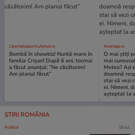
Libertateapentrufemei.ro
Avantaje.ro
Bombă în showbiz! Nuntă mare în
O mai știți 
familia Crișan! După 6 ani, tocmai
mai cunoscu
a făcut anunțul: ”Ne căsătorim!
Meteo? Azi e
Am planul făcut”
doamnă respe
stai să vezi 
ei. Nimeni, d
așteptat la 
ȘTIRI ROMÂNIA
Politică
16 iul.