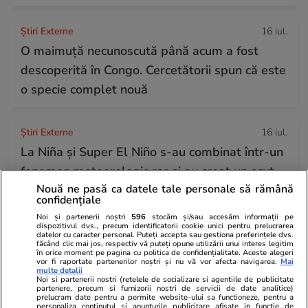
Știri Externe
16 iul.
O maimuță necunoscută până acum a fost
descoperită în Congo. Cercetătorii spun că este
o specie complet nouă
Știri Externe
16 iul.
La Niña și Super El Niño s-au combinat într-un
fenomen meteorologic rar și au creat un scut
Nouă ne pasă ca datele tale personale să rămână
atmosferic împotriva uraganelor
confidențiale
Noi și partenerii noștri
596
stocăm și/sau accesăm informații pe
dispozitivul dvs., precum identificatorii cookie unici pentru prelucrarea
Tehnologie
16 iul.
datelor cu caracter personal. Puteți accepta sau gestiona preferințele dvs.
făcând clic mai jos, respectiv vă puteți opune utilizării unui interes legitim
Hoții de telefoane încearcă să păcălească
în orice moment pe pagina cu politica de confidențialitate. Aceste alegeri
vor fi raportate partenerilor noștri și nu vă vor afecta navigarea.
Mai
victimele și după ce le-au furat dispozitivele,
multe detalii
Noi si partenerii nostri (retelele de socializare si agentiile de publicitate
avertizează Telekom
partenere, precum si furnizorii nostri de servicii de date analitice)
prelucram date pentru a permite website-ului sa functioneze, pentru a
personaliza continutul si anunturile publicitare afisate in functie de