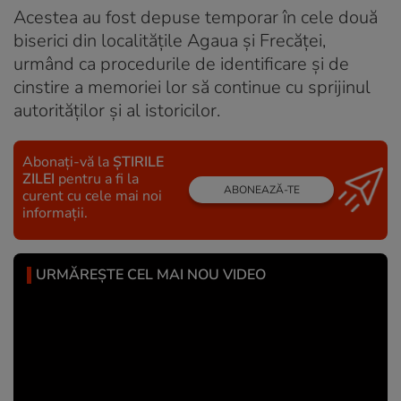
Acestea au fost depuse temporar în cele două
biserici din localitățile Agaua și Frecăței,
urmând ca procedurile de identificare și de
cinstire a memoriei lor să continue cu sprijinul
autorităților și al istoricilor.
Abonați-vă la
ȘTIRILE
ZILEI
pentru a fi la
ABONEAZĂ-TE
curent cu cele mai noi
informații.
URMĂREȘTE CEL MAI NOU VIDEO