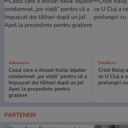
Adevarul.ro
Fanatik.ro
Cazul care a divizat Italia: bijutier
Cristi Balaj 
condamnat „pe viață” pentru că a
ce U Cluj a c
împușcat doi tâlhari după un jaf.
prelungiri c
Apel la președinte pentru
graţiere
PARTENERI