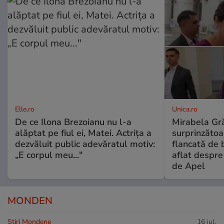
Elle.ro
Unica.ro
De ce Ilona Brezoianu nu l-a
Mirabela Gră
alăptat pe fiul ei, Matei. Actrița a
surprinzătoar
dezvăluit public adevăratul motiv:
flancată de 
„E corpul meu..."
aflat despre
de Apel
MONDEN
Stiri Mondene
16 iul.