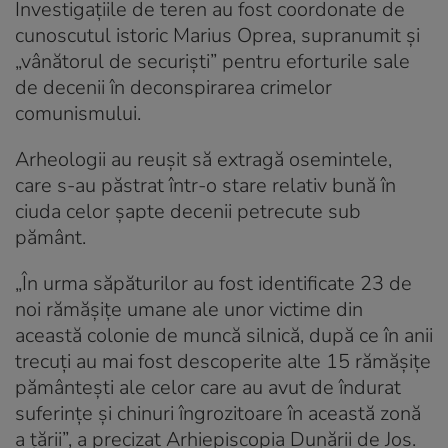
Investigațiile de teren au fost coordonate de
cunoscutul istoric Marius Oprea, supranumit și
„vânătorul de securiști” pentru eforturile sale
de decenii în deconspirarea crimelor
comunismului.
Arheologii au reușit să extragă osemintele,
care s-au păstrat într-o stare relativ bună în
ciuda celor șapte decenii petrecute sub
pământ.
„În urma săpăturilor au fost identificate 23 de
noi rămăşiţe umane ale unor victime din
această colonie de muncă silnică, după ce în anii
trecuţi au mai fost descoperite alte 15 rămăşiţe
pământeşti ale celor care au avut de îndurat
suferinţe şi chinuri îngrozitoare în această zonă
a ţării”, a precizat Arhiepiscopia Dunării de Jos.