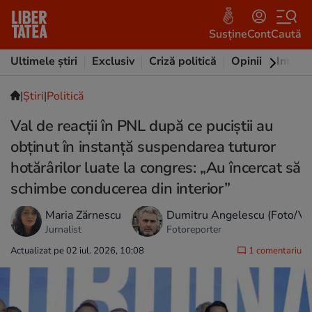
Susține
Cont
Caută
Ultimele știri
Exclusiv
Criză politică
Opinii
Intervi
|
Ştiri
|
Politică
Val de reacții în PNL după ce puciștii au
obținut în instanță suspendarea tuturor
hotărârilor luate la congres: „Au încercat să
schimbe conducerea din interior”
Maria Zărnescu
Dumitru Angelescu (Foto/Vi
Jurnalist
Fotoreporter
Actualizat pe 02 iul. 2026, 10:08
1 comentariu