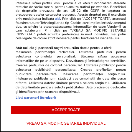
comentarii și a te alătura dialogului.
interesele si/sau profilul dvs., pentru a va oferi functionalitati aferente
retelelor de socializare si pentru a analiza traficul pe website. Beneficiati
de drepturile prevazute de art. 15-22 din GDPR in legatura cu
prelucrarea datelor cu caracter personal. Aceste drepturi pot fi exercitate
prin modalitatea indicata
aici
. Prin click pe “ACCEPT TOATE”, acceptati
folosirea tuturor Tehnologiilor de tip Cookie, care implica inclusiv acceptul
dvs. cu privire la stocarea/accesarea informatiilor de catre Vendor-ii cu
care colaboram. Prin click pe “VREAU SA MODIFIC SETARILE
INDIVIDUAL” puteti schimba preferintele in mod individual, mai putin
cele legate de cookie strict necesare pentru functionarea website-ului.
Atât noi, cât și partenerii noștri prelucrăm datele pentru a oferi:
Măsurarea performanței reclamelor. Utilizarea profilurilor pentru
selectarea conținutului personalizat. Stocarea și/sau accesarea
informațiilor de pe un dispozitiv. Dezvoltarea și îmbunătățirea serviciilor.
Crearea profilurilor de conținut personalizat. Utilizarea profilurilor pentru
Sunt de acord cu
regulile comunitatii
selectarea publicității personalizate. Crearea profilurilor pentru
publicitate personalizată. Măsurarea performanței conținutului.
Înțelegerea publicului prin statistici sau combinații de date din surse
diferite. Utilizarea datelor limitate pentru a selecta conținutul. Utilizarea
de date limitate pentru a selecta publicitatea. Date precise de geolocație
și identificarea prin scanarea dispozitivului.
Listă parteneri (furnizori)
ACCEPT TOATE
PARTENERI
VREAU SA MODIFIC SETARILE INDIVIDUAL