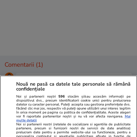
Comentarii
(1)
misu50
02.07.2026, 08:05
Nouă ne pasă ca datele tale personale să rămână
Cel mai tare se bucura Veorica, caci de ieri au aparut
confidențiale
altii mai prosti ca ea!! Cum ar veni, a fost salvata de
Noi și partenerii noștri
596
stocăm și/sau accesăm informații pe
justitie...
dispozitivul dvs., precum identificatorii cookie unici pentru prelucrarea
datelor cu caracter personal. Puteți accepta sau gestiona preferințele dvs.
făcând clic mai jos, respectiv vă puteți opune utilizării unui interes legitim
0
2
0
în orice moment pe pagina cu politica de confidențialitate. Aceste alegeri
vor fi raportate partenerilor noștri și nu vă vor afecta navigarea.
Mai
multe detalii
Comentează
Noi si partenerii nostri (retelele de socializare si agentiile de publicitate
partenere, precum si furnizorii nostri de servicii de date analitice)
Loghează-te în contul tău
pentru a adăuga
prelucram date pentru a permite website-ului sa functioneze, pentru a
personaliza continutul si anunturile publicitare afisate in functie de