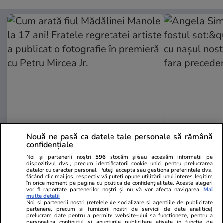
Wowbiz.ro
Redactia.ro
Nouă ne pasă ca datele tale personale să rămână
Cum arată fiul Mădălinei Manole
Angela Simil
confidențiale
la 17 ani! Fratele regretatei
fostul sot:&qu
Noi și partenerii noștri
596
stocăm și/sau accesăm informații pe
artiste a publicat o fotografie în
cu nașul nost
dispozitivul dvs., precum identificatorii cookie unici pentru prelucrarea
datelor cu caracter personal. Puteți accepta sau gestiona preferințele dvs.
premieră cu Petru Mircea Jr.
fara preced
făcând clic mai jos, respectiv vă puteți opune utilizării unui interes legitim
în orice moment pe pagina cu politica de confidențialitate. Aceste alegeri
vor fi raportate partenerilor noștri și nu vă vor afecta navigarea.
Mai
multe detalii
Noi si partenerii nostri (retelele de socializare si agentiile de publicitate
POLITIC
partenere, precum si furnizorii nostri de servicii de date analitice)
prelucram date pentru a permite website-ului sa functioneze, pentru a
personaliza continutul si anunturile publicitare afisate in functie de