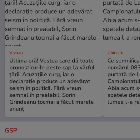
Viva.ro
Unica.ro
Ultima oră! Vestea care dă toate
Ce semnificaț
pronosticurile peste cap la vârful
numărul 083
țării! Acuzațiile curg, iar o
purtată de L
declarație produce un adevărat
Campionatul
seism în politică. Fără vreun
Abia acum s-
semnal în prealabil, Sorin
spatele deta
Grindeanu tocmai a făcut marele
lumea l-a r
anunț
GSP