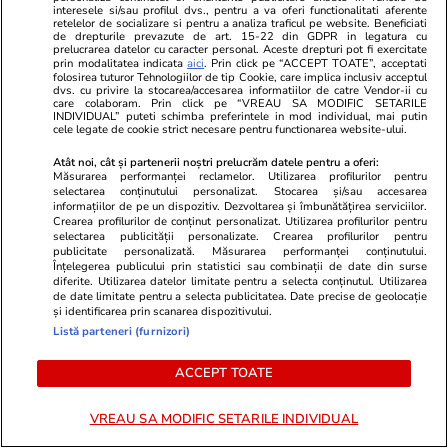
interesele si/sau profilul dvs., pentru a va oferi functionalitati aferente
Politică
11:18
retelelor de socializare si pentru a analiza traficul pe website. Beneficiati
Ce este Platforma
de drepturile prevazute de art. 15-22 din GDPR in legatura cu
prelucrarea datelor cu caracter personal. Aceste drepturi pot fi exercitate
Conservatoare, alternativa
prin modalitatea indicata
aici
. Prin click pe “ACCEPT TOATE”, acceptati
liderilor PNL care se opun
folosirea tuturor Tehnologiilor de tip Cookie, care implica inclusiv acceptul
dvs. cu privire la stocarea/accesarea informatiilor de catre Vendor-ii cu
ideilor lui Ilie Bolojan: „În
care colaboram. Prin click pe “VREAU SA MODIFIC SETARILE
INDIVIDUAL” puteti schimba preferintele in mod individual, mai putin
momente de criză,
cele legate de cookie strict necesare pentru functionarea website-ului.
responsabilitatea politică
Atât noi, cât și partenerii noștri prelucrăm datele pentru a oferi:
impune compromisuri în
Măsurarea performanței reclamelor. Utilizarea profilurilor pentru
interesul țării”
selectarea conținutului personalizat. Stocarea și/sau accesarea
informațiilor de pe un dispozitiv. Dezvoltarea și îmbunătățirea serviciilor.
Crearea profilurilor de conținut personalizat. Utilizarea profilurilor pentru
selectarea publicității personalizate. Crearea profilurilor pentru
Politică
19 iul.
publicitate personalizată. Măsurarea performanței conținutului.
Înțelegerea publicului prin statistici sau combinații de date din surse
Reacția lui Ion Ceban, după ce
diferite. Utilizarea datelor limitate pentru a selecta conținutul. Utilizarea
de date limitate pentru a selecta publicitatea. Date precise de geolocație
Ciprian Ciucu a spus că primarul
și identificarea prin scanarea dispozitivului.
Chișinăului știa înaintea PNL că
Listă parteneri (furnizori)
Adrian Veștea va fi desemnat
premier și că i-a arătat un
ACCEPT TOATE
mesaj pe telefon
VREAU SA MODIFIC SETARILE INDIVIDUAL