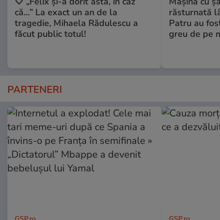
🤍 „Felix și-a dorit asta, în caz
Maşină cu şa
că…” La exact un an de la
răsturnată l
tragedie, Mihaela Rădulescu a
Patru au fost
făcut public totul!
greu de pe 
PARTENERI
GSP.ro
GSP.ro