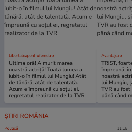
Libertateapentrufemei.ro
Avantaje.ro
Ultima oră! A murit marea
TRIST, foart
noastră actriță! Toată lumea a
împreună, în 
iubit-o în filmul lui Mungiu! Atât
noastră actri
de tânără, atât de talentată.
lui Mungiu, ș
Acum e împreună cu soțul ei,
TVR au fost 
regretatul realizator de la TVR
până când mo
ȘTIRI ROMÂNIA
Politică
11:18