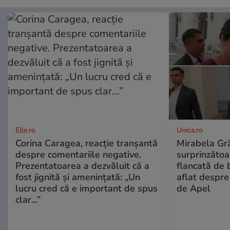
Elle.ro
Unica.ro
Corina Caragea, reacție tranșantă
Mirabela Gră
despre comentariile negative.
surprinzătoar
Prezentatoarea a dezvăluit că a
flancată de 
fost jignită și amenințată: „Un
aflat despre
lucru cred că e important de spus
de Apel
clar...”