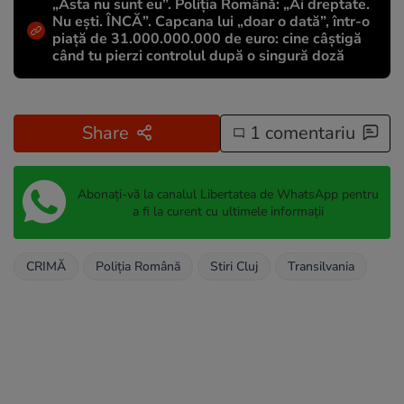
„Ăsta nu sunt eu”. Poliția Română: „Ai dreptate.
Nu ești. ÎNCĂ”. Capcana lui „doar o dată”, într-o
piață de 31.000.000.000 de euro: cine câștigă
când tu pierzi controlul după o singură doză
Share
1 comentariu
Abonați-vă la canalul Libertatea de WhatsApp pentru
a fi la curent cu ultimele informații
CRIMĂ
Poliția Română
Stiri Cluj
Transilvania