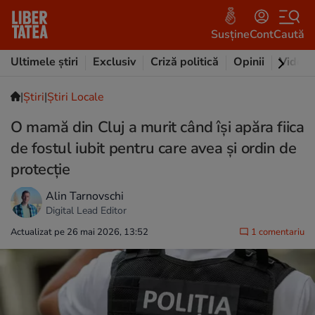
Susține
Cont
Caută
Ultimele știri
Exclusiv
Criză politică
Opinii
Video
|
Ştiri
|
Știri Locale
O mamă din Cluj a murit când își apăra fiica
de fostul iubit pentru care avea și ordin de
protecție
Alin Tarnovschi
Digital Lead Editor
Actualizat pe 26 mai 2026, 13:52
1 comentariu