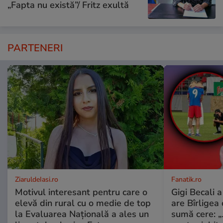
„Fapta nu există”/ Fritz exultă
PARTENERI
ZiaruldeIasi.ro
Fanatik.ro
Motivul interesant pentru care o
Gigi Becali 
elevă din rural cu o medie de top
are Bîrligea 
la Evaluarea Națională a ales un
sumă cere: „