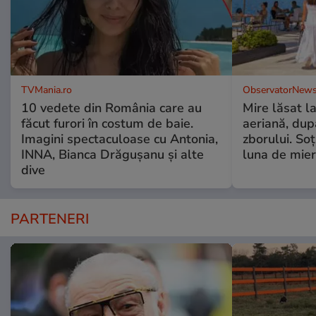
TVMania.ro
ObservatorNews
10 vedete din România care au
Mire lăsat l
făcut furori în costum de baie.
aeriană, du
Imagini spectaculoase cu Antonia,
zborului. Soţ
INNA, Bianca Drăgușanu și alte
luna de mie
dive
PARTENERI