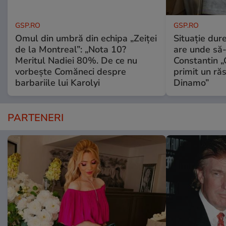
GSP.RO
GSP.RO
Omul din umbră din echipa „Zeiței
Situație dur
de la Montreal”: „Nota 10?
are unde să-
Meritul Nadiei 80%. De ce nu
Constantin 
vorbește Comăneci despre
primit un ră
barbariile lui Karolyi
Dinamo”
PARTENERI