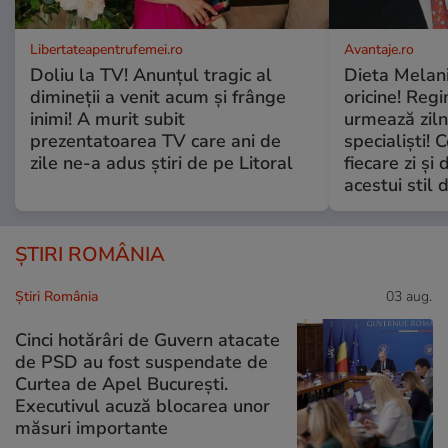
Libertateapentrufemei.ro
Avantaje.ro
Doliu la TV! Anunțul tragic al
Dieta Melan
dimineții a venit acum și frânge
oricine! Regi
inimi! A murit subit
urmează zilni
prezentatoarea TV care ani de
specialiști! 
zile ne-a adus știri de pe Litoral
fiecare zi și 
acestui stil 
ȘTIRI ROMÂNIA
Știri România
03 aug.
Cinci hotărâri de Guvern atacate
de PSD au fost suspendate de
Curtea de Apel București.
Executivul acuză blocarea unor
măsuri importante