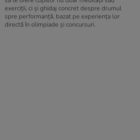
să le ofere copiilor nu doar meditații sau
exerciții, ci și ghidaj concret despre drumul
spre performanță, bazat pe experiența lor
directă în olimpiade și concursuri.