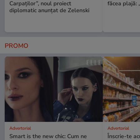
Carpaților”, noul proiect
făcea plajă: „
diplomatic anunțat de Zelenski
PROMO
Advertorial
Advertorial
Smart is the new chic: Cum ne
Înscrie-te ac