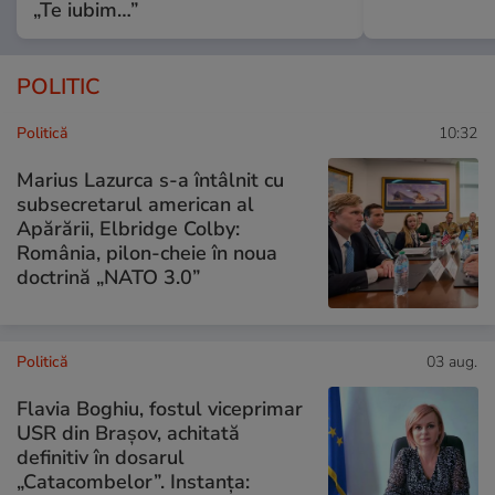
„Te iubim…”
POLITIC
Politică
10:32
Marius Lazurca s-a întâlnit cu
subsecretarul american al
Apărării, Elbridge Colby:
România, pilon-cheie în noua
doctrină „NATO 3.0”
Politică
03 aug.
Flavia Boghiu, fostul viceprimar
USR din Brașov, achitată
definitiv în dosarul
„Catacombelor”. Instanța: