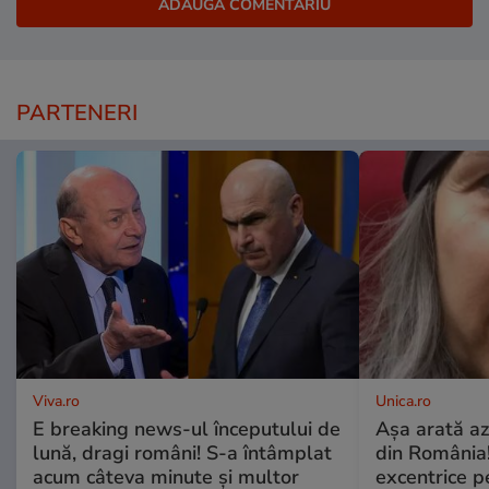
PARTENERI
Viva.ro
Unica.ro
E breaking news-ul începutului de
Așa arată az
lună, dragi români! S-a întâmplat
din România!
acum câteva minute și multor
excentrice pe