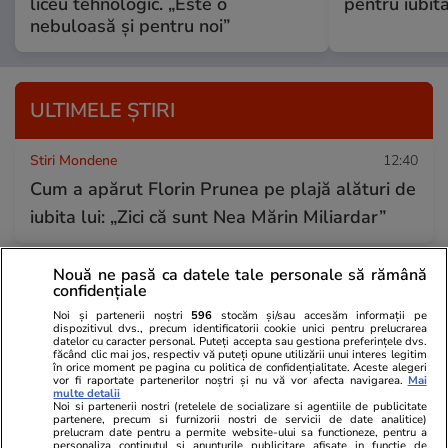
liceu tehnologic. „Este o
pentru iubita
nebuloasă și pentru noi”
ULTIMELE ȘTIRI
Stiri Mondene
12:40
Cum a apărut Florin Prunea pe plajă alături de
iubita lui: „Zici că sunt Nea Mărin Miliardar”
Nouă ne pasă ca datele tale personale să rămână
Știri Locale
12:37
confidențiale
Patru angajați ai Penitenciarului Giurgiu,
Noi și partenerii noștri
596
stocăm și/sau accesăm informații pe
dispozitivul dvs., precum identificatorii cookie unici pentru prelucrarea
reținuți după ce au fost filmați în timp ce au
datelor cu caracter personal. Puteți accepta sau gestiona preferințele dvs.
făcând clic mai jos, respectiv vă puteți opune utilizării unui interes legitim
bătut un deținut până a intrat în stop cardiac
în orice moment pe pagina cu politica de confidențialitate. Aceste alegeri
vor fi raportate partenerilor noștri și nu vă vor afecta navigarea.
Mai
multe detalii
Noi si partenerii nostri (retelele de socializare si agentiile de publicitate
partenere, precum si furnizorii nostri de servicii de date analitice)
Ştiri
12:29
prelucram date pentru a permite website-ului sa functioneze, pentru a
personaliza continutul si anunturile publicitare afisate in functie de