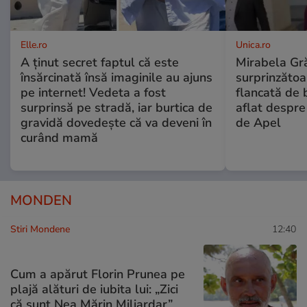
Elle.ro
Unica.ro
A ținut secret faptul că este
Mirabela Gră
însărcinată însă imaginile au ajuns
surprinzătoar
pe internet! Vedeta a fost
flancată de 
surprinsă pe stradă, iar burtica de
aflat despre
gravidă dovedește că va deveni în
de Apel
curând mamă
MONDEN
Stiri Mondene
12:40
Cum a apărut Florin Prunea pe
plajă alături de iubita lui: „Zici
că sunt Nea Mărin Miliardar”