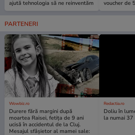
ajută tehnologia să ne reinventăm
voucher de 5
PARTENERI
Wowbiz.ro
Redactia.ro
Durere fără margini după
Doliu în lume
moartea Raisei, fetița de 9 ani
la numai 37 d
ucisă în accidentul de la Cluj.
Mesajul sfâșietor al mamei sale: