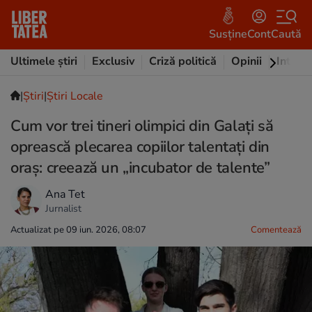
Susține
Cont
Caută
Ultimele știri
Exclusiv
Criză politică
Opinii
Intervi
|
Ştiri
|
Știri Locale
Cum vor trei tineri olimpici din Galați să
oprească plecarea copiilor talentați din
oraș: creează un „incubator de talente”
Ana Tet
Jurnalist
Actualizat pe 09 iun. 2026, 08:07
Comentează