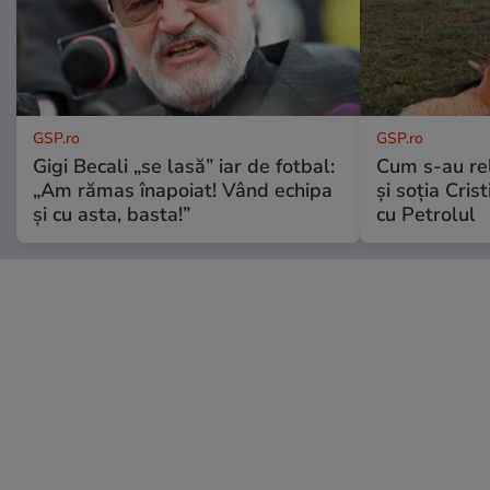
GSP.ro
GSP.ro
Gigi Becali „se lasă” iar de fotbal:
Cum s-au re
„Am rămas înapoiat! Vând echipa
și soția Cris
și cu asta, basta!”
cu Petrolul