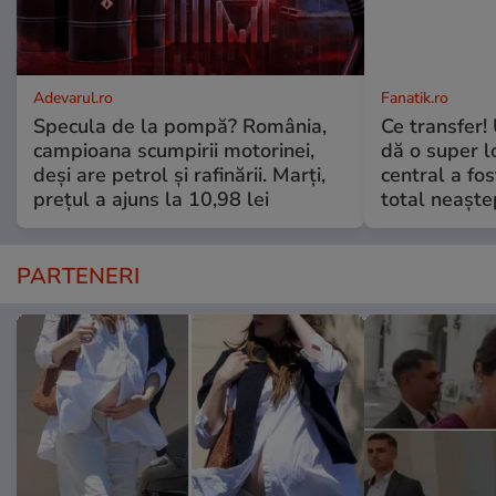
Adevarul.ro
Fanatik.ro
Specula de la pompă? România,
Ce transfer!
campioana scumpirii motorinei,
dă o super l
deși are petrol și rafinării. Marți,
central a fo
prețul a ajuns la 10,98 lei
total neaşte
PARTENERI