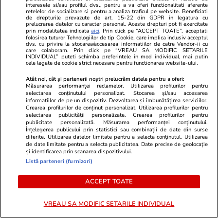
Ringier România își stabilește direcția pentru
interesele si/sau profilul dvs., pentru a va oferi functionalitati aferente
retelelor de socializare si pentru a analiza traficul pe website. Beneficiati
viitor: o structură de conducere concentrată în
de drepturile prevazute de art. 15-22 din GDPR in legatura cu
prelucrarea datelor cu caracter personal. Aceste drepturi pot fi exercitate
jurul unităților de business Media și
prin modalitatea indicata
aici
. Prin click pe “ACCEPT TOATE”, acceptati
folosirea tuturor Tehnologiilor de tip Cookie, care implica inclusiv acceptul
Collectibles
dvs. cu privire la stocarea/accesarea informatiilor de catre Vendor-ii cu
care colaboram. Prin click pe “VREAU SA MODIFIC SETARILE
INDIVIDUAL” puteti schimba preferintele in mod individual, mai putin
cele legate de cookie strict necesare pentru functionarea website-ului.
Vacanțe și Cultură
12:25
Atât noi, cât și partenerii noștri prelucrăm datele pentru a oferi:
Măsurarea performanței reclamelor. Utilizarea profilurilor pentru
Parcul de distracții care l-a inspirat pe Walt
selectarea conținutului personalizat. Stocarea și/sau accesarea
Disney va avea noi atracții
informațiilor de pe un dispozitiv. Dezvoltarea și îmbunătățirea serviciilor.
Crearea profilurilor de conținut personalizat. Utilizarea profilurilor pentru
selectarea publicității personalizate. Crearea profilurilor pentru
publicitate personalizată. Măsurarea performanței conținutului.
Înțelegerea publicului prin statistici sau combinații de date din surse
Citește mai multe
diferite. Utilizarea datelor limitate pentru a selecta conținutul. Utilizarea
de date limitate pentru a selecta publicitatea. Date precise de geolocație
și identificarea prin scanarea dispozitivului.
Listă parteneri (furnizori)
TRENDING
ACCEPT TOATE
Știri Externe
03 aug.
Un proprietar s-a mutat peste chiriașii care
VREAU SA MODIFIC SETARILE INDIVIDUAL
refuzau să plece: cum a reușit să își recupereze