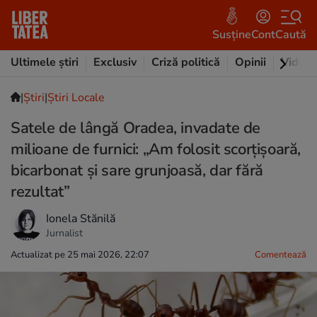
Susține
Cont
Caută
Ultimele știri
Exclusiv
Criză politică
Opinii
Video
|
Ştiri
|
Știri Locale
Satele de lângă Oradea, invadate de
milioane de furnici: „Am folosit scorţişoară,
bicarbonat și sare grunjoasă, dar fără
rezultat”
Ionela Stănilă
Jurnalist
Actualizat pe 25 mai 2026, 22:07
Comentează