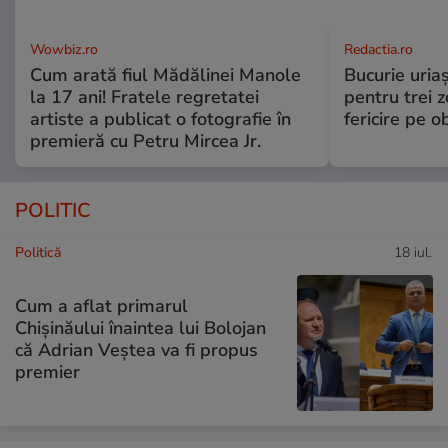
Wowbiz.ro
Redactia.ro
Cum arată fiul Mădălinei Manole
Bucurie uria
la 17 ani! Fratele regretatei
pentru trei z
artiste a publicat o fotografie în
fericire pe o
premieră cu Petru Mircea Jr.
POLITIC
Politică
18 iul.
Cum a aflat primarul
Chișinăului înaintea lui Bolojan
că Adrian Veștea va fi propus
premier