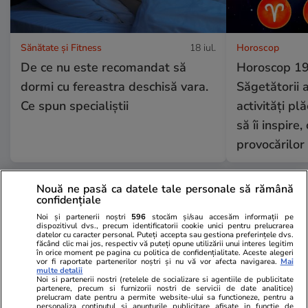
Sănătate și Fitness
18 iul.
Horoscop
De ce nu este recomandat să
Horoscop 19 
dormi cu fereastra deschisă vara.
Săgetătorii a
Ce spun specialiștii
activități pl
să îi inspire
provocărilor
Nouă ne pasă ca datele tale personale să rămână
Horoscop
18 iul.
confidențiale
Horoscop 19 iulie 2026.
Noi și partenerii noștri
596
stocăm și/sau accesăm informații pe
dispozitivul dvs., precum identificatorii cookie unici pentru prelucrarea
datelor cu caracter personal. Puteți accepta sau gestiona preferințele dvs.
Săgetătorii ar fi bine să
făcând clic mai jos, respectiv vă puteți opune utilizării unui interes legitim
în orice moment pe pagina cu politica de confidențialitate. Aceste alegeri
selecteze activități plăcute,
vor fi raportate partenerilor noștri și nu vă vor afecta navigarea.
Mai
multe detalii
relaxante, care să îi inspire, ca
Noi si partenerii nostri (retelele de socializare si agentiile de publicitate
partenere, precum si furnizorii nostri de servicii de date analitice)
să poată face față provocărilor
prelucram date pentru a permite website-ului sa functioneze, pentru a
personaliza continutul si anunturile publicitare afisate in functie de