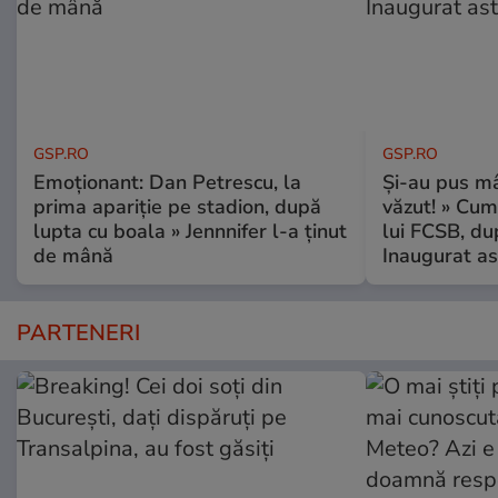
GSP.RO
GSP.RO
Emoționant: Dan Petrescu, la
Și-au pus mâ
prima apariție pe stadion, după
văzut! » Cum
lupta cu boala » Jennnifer l-a ținut
lui FCSB, du
de mână
Inaugurat as
PARTENERI