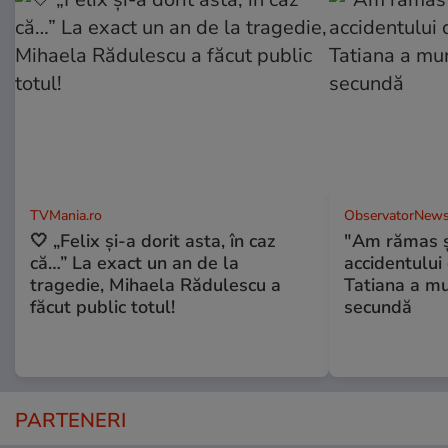
TVMania.ro
ObservatorNews
🤍 „Felix și-a dorit asta, în caz
"Am rămas şo
că…” La exact un an de la
accidentului 
tragedie, Mihaela Rădulescu a
Tatiana a mur
făcut public totul!
secundă
PARTENERI