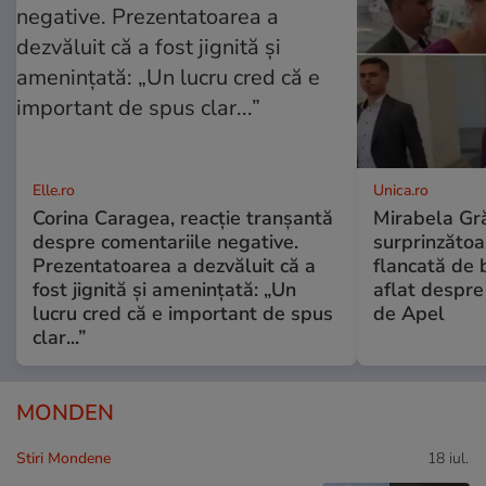
Elle.ro
Unica.ro
Corina Caragea, reacție tranșantă
Mirabela Gră
despre comentariile negative.
surprinzătoar
Prezentatoarea a dezvăluit că a
flancată de 
fost jignită și amenințată: „Un
aflat despre
lucru cred că e important de spus
de Apel
clar...”
MONDEN
Stiri Mondene
18 iul.