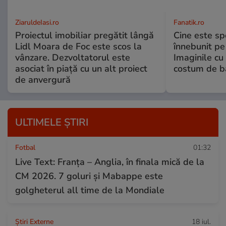
ZiaruldeIasi.ro
Fanatik.ro
Proiectul imobiliar pregătit lângă
Cine este spo
Lidl Moara de Foc este scos la
înnebunit pe 
vânzare. Dezvoltatorul este
Imaginile cu
asociat în piață cu un alt proiect
costum de ba
de anvergură
ULTIMELE ȘTIRI
Fotbal
01:32
Live Text: Franța – Anglia, în finala mică de la
CM 2026. 7 goluri și Mabappe este
golgheterul all time de la Mondiale
Știri Externe
18 iul.