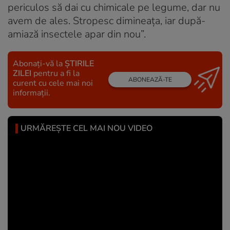
periculos să dai cu chimicale pe legume, dar nu
avem de ales. Stropesc dimineața, iar după-
amiază insectele apar din nou”.
Abonați-vă la
ȘTIRILE
ZILEI
pentru a fi la
ABONEAZĂ-TE
curent cu cele mai noi
informații.
URMĂREȘTE CEL MAI NOU VIDEO