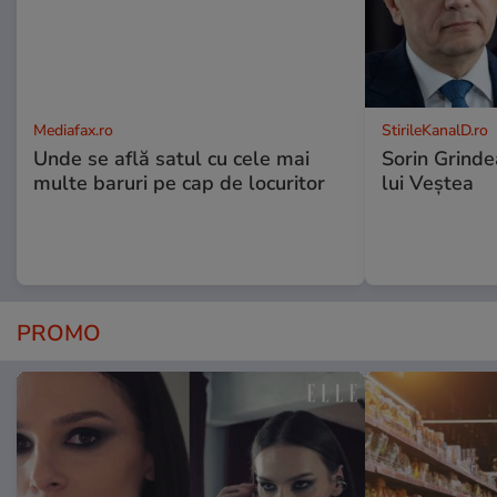
Mediafax.ro
StirileKanalD.ro
Unde se află satul cu cele mai
Sorin Grinde
multe baruri pe cap de locuritor
lui Veștea
PROMO