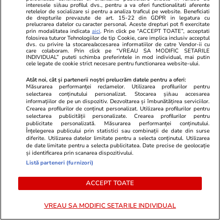
interesele si/sau profilul dvs., pentru a va oferi functionalitati aferente
retelelor de socializare si pentru a analiza traficul pe website. Beneficiati
de drepturile prevazute de art. 15-22 din GDPR in legatura cu
Vacanțe și Cultură
17 iul.
prelucrarea datelor cu caracter personal. Aceste drepturi pot fi exercitate
prin modalitatea indicata
aici
. Prin click pe “ACCEPT TOATE”, acceptati
folosirea tuturor Tehnologiilor de tip Cookie, care implica inclusiv acceptul
dvs. cu privire la stocarea/accesarea informatiilor de catre Vendor-ii cu
Ce nume se sărbătoresc de
care colaboram. Prin click pe “VREAU SA MODIFIC SETARILE
INDIVIDUAL” puteti schimba preferintele in mod individual, mai putin
Sfântul Ilie. Cui îi spunem La
cele legate de cookie strict necesare pentru functionarea website-ului.
Mulți Ani
Atât noi, cât și partenerii noștri prelucrăm datele pentru a oferi:
Măsurarea performanței reclamelor. Utilizarea profilurilor pentru
selectarea conținutului personalizat. Stocarea și/sau accesarea
informațiilor de pe un dispozitiv. Dezvoltarea și îmbunătățirea serviciilor.
Crearea profilurilor de conținut personalizat. Utilizarea profilurilor pentru
selectarea publicității personalizate. Crearea profilurilor pentru
publicitate personalizată. Măsurarea performanței conținutului.
Lifestyle
17 iul.
Înțelegerea publicului prin statistici sau combinații de date din surse
diferite. Utilizarea datelor limitate pentru a selecta conținutul. Utilizarea
de date limitate pentru a selecta publicitatea. Date precise de geolocație
Cum păstrăm verdețurile
și identificarea prin scanarea dispozitivului.
Listă parteneri (furnizori)
proaspete ca să reziste o
săptămână
ACCEPT TOATE
VREAU SA MODIFIC SETARILE INDIVIDUAL