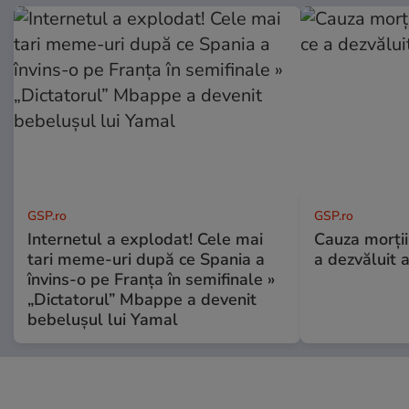
GSP.ro
GSP.ro
Internetul a explodat! Cele mai
Cauza morții
tari meme-uri după ce Spania a
a dezvăluit 
învins-o pe Franța în semifinale »
„Dictatorul” Mbappe a devenit
bebelușul lui Yamal