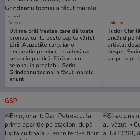
Viva.ro
Unica.ro
Ultima oră! Vestea care dă toate
Tudor Chiril
pronosticurile peste cap la vârful
oricând pe N
țării! Acuzațiile curg, iar o
artistul desp
declarație produce un adevărat
despre Sorin
seism în politică. Fără vreun
surprins pe 
semnal în prealabil, Sorin
Grindeanu tocmai a făcut marele
anunț
GSP