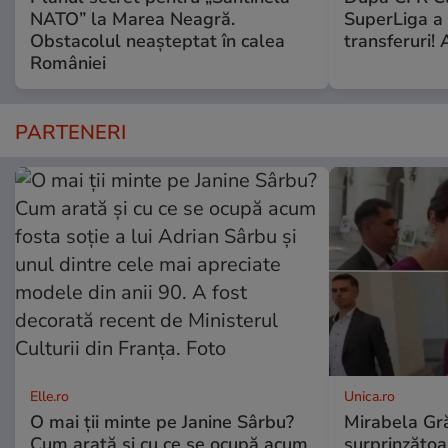
NATO” la Marea Neagră.
SuperLiga a p
Obstacolul neașteptat în calea
transferuri! 
României
PARTENERI
Elle.ro
Unica.ro
O mai ții minte pe Janine Sârbu?
Mirabela Gră
Cum arată și cu ce se ocupă acum
surprinzătoar