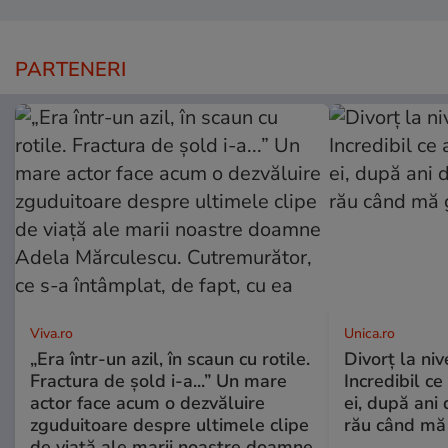
PARTENERI
Viva.ro
Unica.ro
„Era într-un azil, în scaun cu rotile.
Divorț la nive
Fractura de șold i-a...” Un mare
Incredibil ce
actor face acum o dezvăluire
ei, după ani 
zguduitoare despre ultimele clipe
rău când mă
de viață ale marii noastre doamne