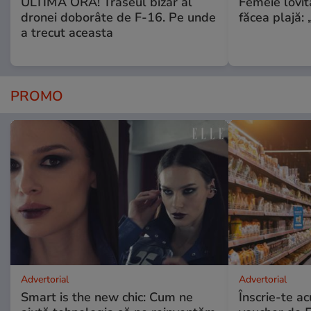
ULTIMA ORĂ! Traseul bizar al
Femeie lovit
dronei doborâte de F-16. Pe unde
făcea plajă: „
a trecut aceasta
PROMO
Advertorial
Advertorial
Smart is the new chic: Cum ne
Înscrie-te ac