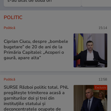
s-au uitat de două ori
POLITIC
Politică
15:14
Ciprian Ciucu, despre „bombele
bugetare” de 20 de ani de la
Primăria Capitalei: „Acoperi o
gaură, apare alta”
Politică
12:58
SURSE Război politic total. PNL
Exclusiv
pregătește trimiterea acasă a
garniturilor doi și trei din
instituțiile statului și
deconcentratele ocupate de