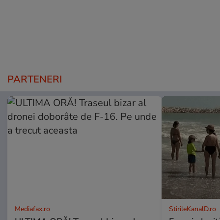
PARTENERI
Mediafax.ro
StirileKanalD.ro