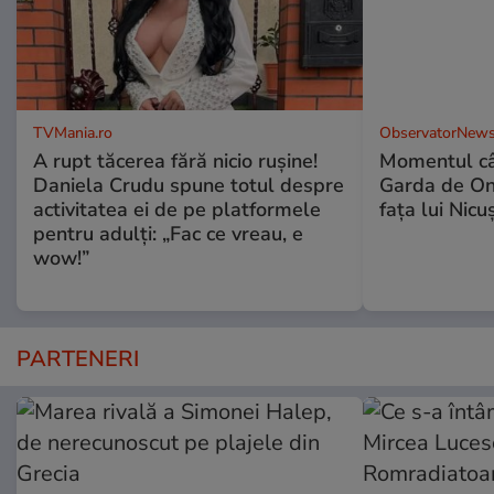
TVMania.ro
ObservatorNews
A rupt tăcerea fără nicio rușine!
Momentul câ
Daniela Crudu spune totul despre
Garda de Ono
activitatea ei de pe platformele
fața lui Nic
pentru adulți: „Fac ce vreau, e
wow!”
PARTENERI