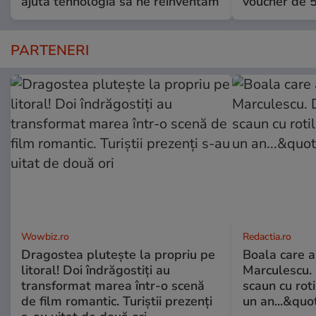
ajută tehnologia să ne reinventăm
voucher de 5
PARTENERI
Wowbiz.ro
Redactia.ro
Dragostea plutește la propriu pe
Boala care 
litoral! Doi îndrăgostiți au
Marculescu. 
transformat marea într-o scenă
scaun cu rot
de film romantic. Turiștii prezenți
un an...&quo