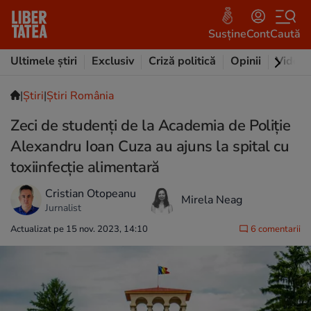
Susține
Cont
Caută
Ultimele știri
Exclusiv
Criză politică
Opinii
Video
|
Ştiri
|
Știri România
Zeci de studenți de la Academia de Poliție
Alexandru Ioan Cuza au ajuns la spital cu
toxiinfecție alimentară
Cristian Otopeanu
Mirela Neag
Jurnalist
Actualizat pe 15 nov. 2023, 14:10
6 comentarii