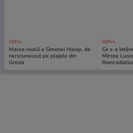
GSP.ro
GSP.ro
Marea rivală a Simonei Halep, de
Ce s-a întâmp
nerecunoscut pe plajele din
Mircea Luces
Grecia
Romradiatoa