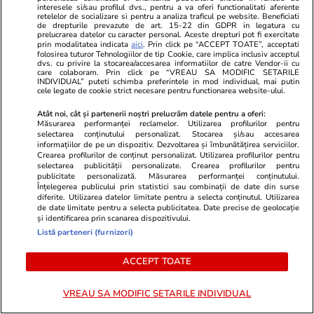
interesele si/sau profilul dvs., pentru a va oferi functionalitati aferente
retelelor de socializare si pentru a analiza traficul pe website. Beneficiati
Politică
12:58
de drepturile prevazute de art. 15-22 din GDPR in legatura cu
prelucrarea datelor cu caracter personal. Aceste drepturi pot fi exercitate
SURSE Război politic total. PNL pregătește
prin modalitatea indicata
aici
. Prin click pe “ACCEPT TOATE”, acceptati
folosirea tuturor Tehnologiilor de tip Cookie, care implica inclusiv acceptul
trimiterea acasă a garniturilor doi și trei din
dvs. cu privire la stocarea/accesarea informatiilor de catre Vendor-ii cu
care colaboram. Prin click pe “VREAU SA MODIFIC SETARILE
instituțiile statului și deconcentratele ocupate
INDIVIDUAL” puteti schimba preferintele in mod individual, mai putin
cele legate de cookie strict necesare pentru functionarea website-ului.
de oamenii PSD
Atât noi, cât și partenerii noștri prelucrăm datele pentru a oferi:
Măsurarea performanței reclamelor. Utilizarea profilurilor pentru
selectarea conținutului personalizat. Stocarea și/sau accesarea
informațiilor de pe un dispozitiv. Dezvoltarea și îmbunătățirea serviciilor.
Crearea profilurilor de conținut personalizat. Utilizarea profilurilor pentru
selectarea publicității personalizate. Crearea profilurilor pentru
publicitate personalizată. Măsurarea performanței conținutului.
Înțelegerea publicului prin statistici sau combinații de date din surse
diferite. Utilizarea datelor limitate pentru a selecta conținutul. Utilizarea
de date limitate pentru a selecta publicitatea. Date precise de geolocație
și identificarea prin scanarea dispozitivului.
Listă parteneri (furnizori)
ACCEPT TOATE
VREAU SA MODIFIC SETARILE INDIVIDUAL
Vacanțe și Cultură
17:56
Vacanțe și Cultu