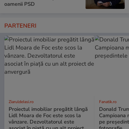
oamenii PSD
PARTENERI
ZiaruldeIasi.ro
Fanatik.ro
Proiectul imobiliar pregătit lângă
Donald Trump
Lidl Moara de Foc este scos la
Campioana m
vânzare. Dezvoltatorul este
pe președin
asociat în piață cu un alt proiect
fotografie