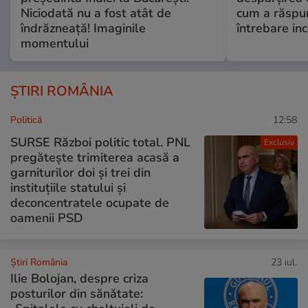
Niciodată nu a fost atât de
cum a răspu
îndrăzneață! Imaginile
întrebare i
momentului
ȘTIRI ROMÂNIA
Politică
12:58
SURSE Război politic total. PNL
Exclusiv
pregătește trimiterea acasă a
garniturilor doi și trei din
instituțiile statului și
deconcentratele ocupate de
oamenii PSD
Știri România
23 iul.
Ilie Bolojan, despre criza
posturilor din sănătate: