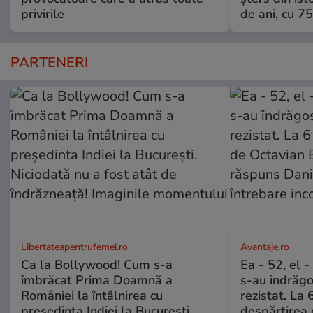
privirile
de ani, cu 7
PARTENERI
Libertateapentrufemei.ro
Avantaje.ro
Ca la Bollywood! Cum s-a
Ea - 52, el 
îmbrăcat Prima Doamnă a
s-au îndrăgos
României la întâlnirea cu
rezistat. La 
președinta Indiei la București.
despărțirea 