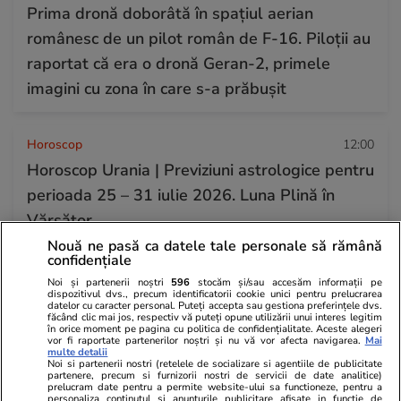
Prima dronă doborâtă în spațiul aerian
românesc de un pilot român de F-16. Piloții au
raportat că era o dronă Geran-2, primele
imagini cu zona în care s-a prăbușit
Horoscop
12:00
Horoscop Urania | Previziuni astrologice pentru
perioada 25 – 31 iulie 2026. Luna Plină în
Vărsător
Nouă ne pasă ca datele tale personale să rămână
confidențiale
Știri România
13:23
Noi și partenerii noștri
596
stocăm și/sau accesăm informații pe
dispozitivul dvs., precum identificatorii cookie unici pentru prelucrarea
Procurorii DNA ar fi găsit 500.000 de euro
datelor cu caracter personal. Puteți accepta sau gestiona preferințele dvs.
făcând clic mai jos, respectiv vă puteți opune utilizării unui interes legitim
cash acasă la directorul general al Uzinei
în orice moment pe pagina cu politica de confidențialitate. Aceste alegeri
vor fi raportate partenerilor noștri și nu vă vor afecta navigarea.
Mai
Mecanice Plopeni, precum și două ceasuri
multe detalii
Noi si partenerii nostri (retelele de socializare si agentiile de publicitate
Patek Philippe și Rolex
partenere, precum si furnizorii nostri de servicii de date analitice)
prelucram date pentru a permite website-ului sa functioneze, pentru a
personaliza continutul si anunturile publicitare afisate in functie de