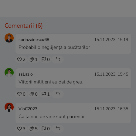
Comentarii
(6)
sorinzainescu68
15.11.2023, 15:19
Probabil o neglijență a bucătarilor
2
1
0
ssLazio
15.11.2023, 15:45
Viitorii milițieni au dat de greu.
0
0
1
VioC2023
15.11.2023, 16:35
Ca la noi, de vine sunt pacientii
3
5
0