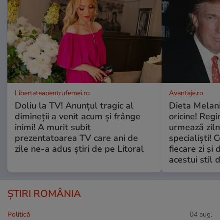
Libertateapentrufemei.ro
Avantaje.ro
Doliu la TV! Anunțul tragic al
Dieta Melan
dimineții a venit acum și frânge
oricine! Regi
inimi! A murit subit
urmează zilni
prezentatoarea TV care ani de
specialiști! 
zile ne-a adus știri de pe Litoral
fiecare zi și 
acestui stil 
ȘTIRI ROMÂNIA
Politică
04 aug.