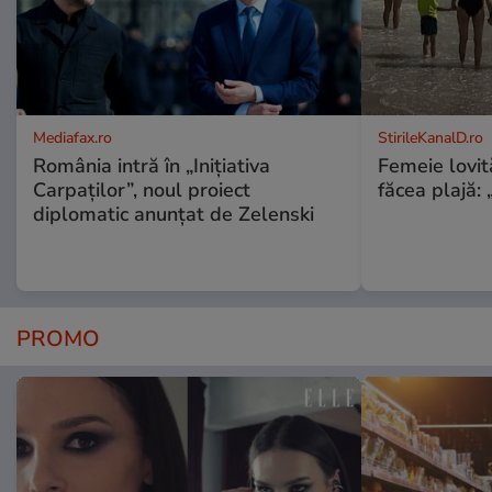
Mediafax.ro
StirileKanalD.ro
România intră în „Inițiativa
Femeie lovit
Carpaților”, noul proiect
făcea plajă: „
diplomatic anunțat de Zelenski
PROMO