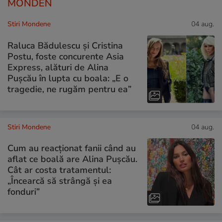
MONDEN
Stiri Mondene
04 aug.
Raluca Bădulescu și Cristina
Postu, foste concurente Asia
Express, alături de Alina
Pușcău în lupta cu boala: „E o
tragedie, ne rugăm pentru ea”
Stiri Mondene
04 aug.
Cum au reacționat fanii când au
aflat ce boală are Alina Pușcău.
Cât ar costa tratamentul:
„Încearcă să strângă și ea
fonduri”