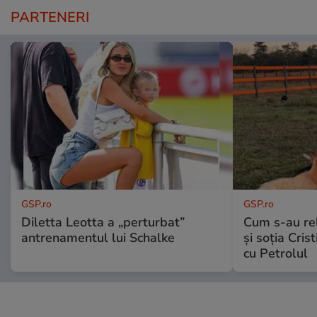
PARTENERI
GSP.ro
GSP.ro
Diletta Leotta a „perturbat”
Cum s-au re
antrenamentul lui Schalke
și soția Cris
cu Petrolul