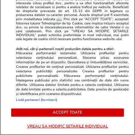
interesele si/sau profilul dvs., pentru a va oferi functionalitati aferente
retelelor de socializare si pentru a analiza traficul pe website. Beneficiati
de drepturile prevazute de art. 15-22 din GDPR in legatura cu
prelucrarea datelor cu caracter personal. Aceste drepturi pot fi exercitate
Wowbiz.ro
Redactia.ro
prin modalitatea indicata
aici
. Prin click pe “ACCEPT TOATE”, acceptati
folosirea tuturor Tehnologiilor de tip Cookie, care implica inclusiv acceptul
Durere fără margini după
În următoare
dvs. cu privire la stocarea/accesarea informatiilor de catre Vendor-ii cu
moartea Raisei, fetița de 9 ani
destinul ace
care colaboram. Prin click pe “VREAU SA MODIFIC SETARILE
INDIVIDUAL” puteti schimba preferintele in mod individual, mai putin
ucisă în accidentul de la Cluj.
întorsătură p
cele legate de cookie strict necesare pentru functionarea website-ului.
Mesajul sfâșietor al mamei sale:
niciodată
Atât noi, cât și partenerii noștri prelucrăm datele pentru a oferi:
„Te iubim…”
Măsurarea performanței reclamelor. Utilizarea profilurilor pentru
selectarea conținutului personalizat. Stocarea și/sau accesarea
informațiilor de pe un dispozitiv. Dezvoltarea și îmbunătățirea serviciilor.
Crearea profilurilor de conținut personalizat. Utilizarea profilurilor pentru
POLITIC
selectarea publicității personalizate. Crearea profilurilor pentru
publicitate personalizată. Măsurarea performanței conținutului.
Înțelegerea publicului prin statistici sau combinații de date din surse
Politică
04 aug.
diferite. Utilizarea datelor limitate pentru a selecta conținutul. Utilizarea
de date limitate pentru a selecta publicitatea. Date precise de geolocație
și identificarea prin scanarea dispozitivului.
România riscă să piardă
Listă parteneri (furnizori)
miliarde de euro din PNRR
după un vot în Senat. De ce
ACCEPT TOATE
sunt contestate modificările la
legea decarbonizării
VREAU SA MODIFIC SETARILE INDIVIDUAL