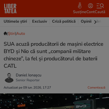
Susține
Cont
Caută
Ultimele știri
Exclusiv
Criză politică
Opinii
Intervi
|
Ştiri
|
Auto
SUA acuză producătorii de mașini electrice
BYD și Nio că sunt „companii militare
chineze”, la fel și producătorul de baterii
CATL
Daniel Ionașcu
Senior Reporter
Actualizat pe 09 iun. 2026, 17:27
Comentează