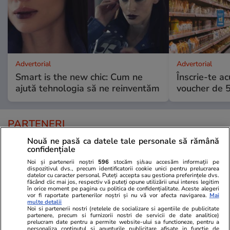
Advertorial
Advertorial
Smart is the new chic: Cum ne
Înscrie-te ac
ajută tehnologia să ne reinventăm
voucher de 5
PARTENERI
Nouă ne pasă ca datele tale personale să rămână
confidențiale
Noi și partenerii noștri
596
stocăm și/sau accesăm informații pe
dispozitivul dvs., precum identificatorii cookie unici pentru prelucrarea
datelor cu caracter personal. Puteți accepta sau gestiona preferințele dvs.
făcând clic mai jos, respectiv vă puteți opune utilizării unui interes legitim
în orice moment pe pagina cu politica de confidențialitate. Aceste alegeri
vor fi raportate partenerilor noștri și nu vă vor afecta navigarea.
Mai
multe detalii
Noi si partenerii nostri (retelele de socializare si agentiile de publicitate
partenere, precum si furnizorii nostri de servicii de date analitice)
prelucram date pentru a permite website-ului sa functioneze, pentru a
personaliza continutul si anunturile publicitare afisate in functie de