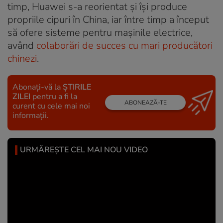
timp, Huawei s-a reorientat și își produce
propriile cipuri în China, iar între timp a început
să ofere sisteme pentru mașinile electrice,
având
colaborări de succes cu mari producători
chinezi
.
Abonați-vă la
ȘTIRILE
ZILEI
pentru a fi la
ABONEAZĂ-TE
curent cu cele mai noi
informații.
URMĂREȘTE CEL MAI NOU VIDEO