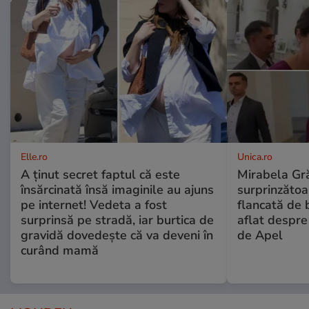
Elle.ro
Unica.ro
A ținut secret faptul că este
Mirabela Gră
însărcinată însă imaginile au ajuns
surprinzătoar
pe internet! Vedeta a fost
flancată de 
surprinsă pe stradă, iar burtica de
aflat despre
gravidă dovedește că va deveni în
de Apel
curând mamă