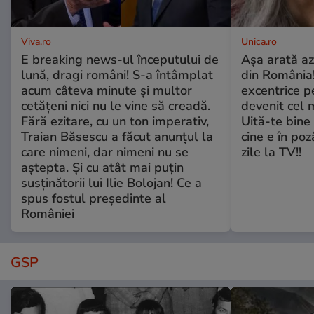
Viva.ro
Unica.ro
E breaking news-ul începutului de
Așa arată az
lună, dragi români! S-a întâmplat
din România!
acum câteva minute și multor
excentrice pe
cetățeni nici nu le vine să creadă.
devenit cel 
Fără ezitare, cu un ton imperativ,
Uită-te bine 
Traian Băsescu a făcut anunțul la
cine e în poz
care nimeni, dar nimeni nu se
zile la TV!!
aștepta. Și cu atât mai puțin
susținătorii lui Ilie Bolojan! Ce a
spus fostul președinte al
României
GSP