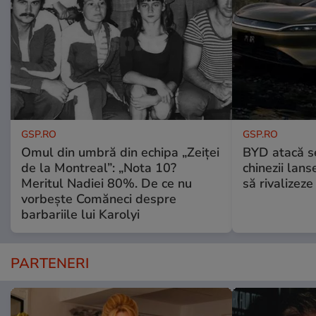
GSP.RO
GSP.RO
Omul din umbră din echipa „Zeiței
BYD atacă s
de la Montreal”: „Nota 10?
chinezii lans
Meritul Nadiei 80%. De ce nu
să rivalize
vorbește Comăneci despre
barbariile lui Karolyi
PARTENERI