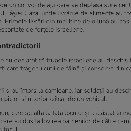
de un convoi de ajutoare se deplasa spre cent
l Fâșiei Gaza, unde livrările de alimente au fo
s. Primele livrări din mai bine de o lună au sosi
cortate de forțele israeliene.
ntradictorii
e au declarat că trupele israeliene au deschis 
ți care trăgeau cutii de făină și conserve din 
ii s-au întors la camioane, iar soldații au desc
a picior și ulterior călcat de un vehicul.
, care se afla la fața locului și a asistat la inc
a care au dus la lovirea oamenilor de către cam
 focul.