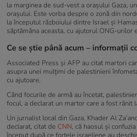
la marginea de sud-vest a orașului Gaza, un
orașului. Este vorba despre o zonă din nordu
la începutul războiului dintre Israel și Hama
săptămâna aceasta, cu ajutorul ONG-urilor es
Ce se știe până acum – informații co
Associated Press și AFP au citat martori car
asupra unei mulțimi de palestinieni înfometa
cu ajutoare.
Când focurile de armă au încetat, palestinien
focul, a declarat un martor care a fost rănit l
Un jurnalist local din Gaza, Khader Al Za’anoun
declarat, citat de
CNN
, că haosul și confuzi
început după ce forțele israeliene au deschis