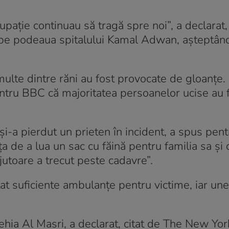
pație continuau să tragă spre noi”, a declarat,
s pe podeaua spitalului Kamal Adwan, așteptând
i multe dintre răni au fost provocate de gloanțe.
entru BBC că majoritatea persoanelor ucise au 
 și-a pierdut un prieten în incident, a spus pe
a de a lua un sac cu făină pentru familia sa și c
ajutoare a trecut peste cadavre”.
stat suficiente ambulanțe pentru victime, iar une
Yehia Al Masri, a declarat, citat de The New Yo