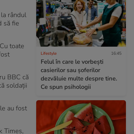
 la rândul
 să fie
 Cu toate
fost
Lifestyle
16:45
Felul în care le vorbești
casierilor sau șoferilor
ntru BBC că
dezvăluie multe despre tine.
ă soldații
Ce spun psihologii
le au fost
rk Times,