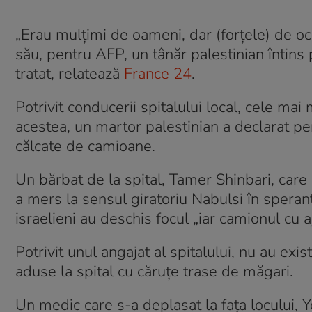
„Erau mulțimi de oameni, dar (forțele) de ocu
său, pentru AFP, un tânăr palestinian întin
tratat, relatează
France 24
.
Potrivit conducerii spitalului local, cele ma
acestea, un martor palestinian a declarat p
călcate de camioane.
Un bărbat de la spital, Tamer Shinbari, care
a mers la sensul giratoriu Nabulsi în speranț
israelieni au deschis focul „iar camionul cu 
Potrivit unul angajat al spitalului, nu au exi
aduse la spital cu căruțe trase de măgari.
Un medic care s-a deplasat la fața locului, 