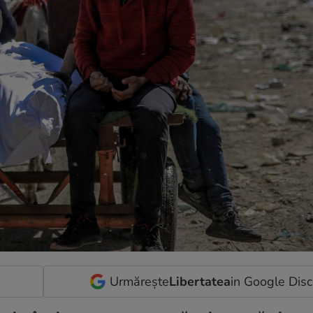
Urmărește
Libertatea
in Google Dis