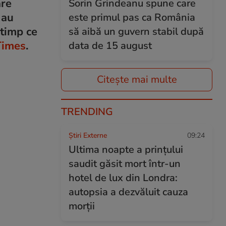
are
Sorin Grindeanu spune care
 au
este primul pas ca România
 timp ce
să aibă un guvern stabil după
Times
.
data de 15 august
Citește mai multe
TRENDING
Știri Externe
09:24
Ultima noapte a prințului
saudit găsit mort într-un
hotel de lux din Londra:
autopsia a dezvăluit cauza
morții