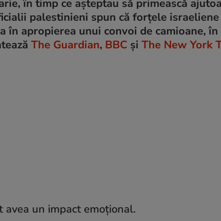
arie, în timp ce așteptau să primească ajuto
ialii palestinieni spun că forțele israeliene
a în apropierea unui convoi de camioane, în
latează
The Guardian
,
BBC
și
The New York 
t avea un impact emoțional.