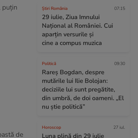
l puțin
Știri România
07:15
29 iulie, Ziua Imnului
Național al României. Cui
aparțin versurile și
cine a compus muzica
Politică
09:30
Rareș Bogdan, despre
mutările lui Ilie Bolojan:
deciziile lui sunt pregătite,
din umbră, de doi oameni. „El
nu știe politică”
Horoscop
27 iul.
coastă de
Luna plină din 29 iulie