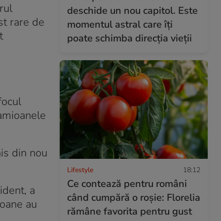
rul
deschide un nou capitol. Este
st rare de
momentul astral care îți
t
poate schimba direcția vieții
focul
camioanele
his din nou
Lifestyle
18:12
Ce contează pentru români
ident, a
când cumpără o roșie: Florelia
ioane au
rămâne favorita pentru gust