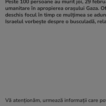
Peste 100 persoane au murit joi, 29 febru
umanitare în apropierea orașului Gaza. Ofic
deschis focul în timp ce mulțimea se adun
Israelul vorbește despre o busculadă, re
Vă atenționăm, urmează informații care po