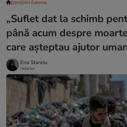
|
Ştiri
|
Știri Externe
„Suflet dat la schimb pent
până acum despre moartea
care așteptau ajutor uman
Ena Stanciu
redactor