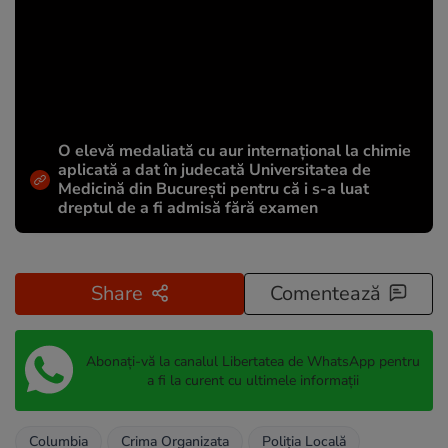
O elevă medaliată cu aur internațional la chimie
aplicată a dat în judecată Universitatea de
Medicină din București pentru că i s-a luat
dreptul de a fi admisă fără examen
Share
Comentează
Abonați-vă la canalul Libertatea de WhatsApp pentru
a fi la curent cu ultimele informații
Columbia
Crima Organizata
Poliția Locală