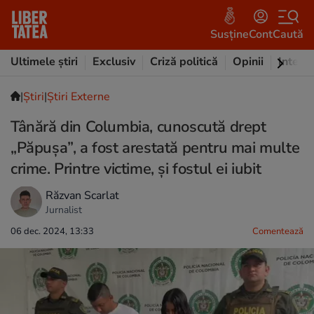
Susține
Cont
Caută
Ultimele știri
Exclusiv
Criză politică
Opinii
Intervi
|
Ştiri
|
Știri Externe
Tânără din Columbia, cunoscută drept
„Păpușa”, a fost arestată pentru mai multe
crime. Printre victime, și fostul ei iubit
Răzvan Scarlat
Jurnalist
06 dec. 2024, 13:33
Comentează