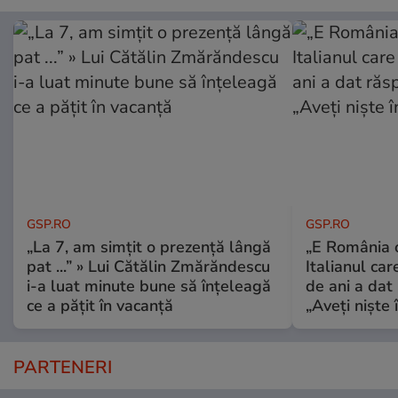
GSP.RO
GSP.RO
„La 7, am simțit o prezență lângă
„E România o
pat ...” » Lui Cătălin Zmărăndescu
Italianul car
i-a luat minute bune să înțeleagă
de ani a dat 
ce a pățit în vacanță
„Aveți niște î
PARTENERI