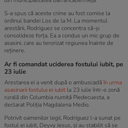
din municipalitatea Barrancabermeja.
S-a spus că aceste crime au fost comise la
ordinul bandei Los de la M. La momentul
arestării, Rodriguez se concentra să-și
consolideze forța. Ea a condus un mic grup de
asasini, care au terorizat regiunea înainte de
reținere.
Ar fi comandat uciderea fostului iubit, pe
23 iulie
Arestarea ei a venit după o ambuscadă
în urma
asasinarii fostului ei iubit
la 23 iulie într-o zonă
rurală din Columbia numită Piedecuesta, a
declarat Poliția Magdalena Medio.
Potrivit oamenilor legii, Rodriguez l-a sunat pe
fostul ei iubit, Deyvy Jesus, și au stabilit să se