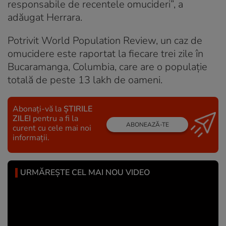
responsabile de recentele omucideri”, a
adăugat Herrara.
Potrivit World Population Review, un caz de
omucidere este raportat la fiecare trei zile în
Bucaramanga, Columbia, care are o populație
totală de peste 13 lakh de oameni.
Abonați-vă la
ȘTIRILE
ZILEI
pentru a fi la
ABONEAZĂ-TE
curent cu cele mai noi
informații.
URMĂREȘTE CEL MAI NOU VIDEO