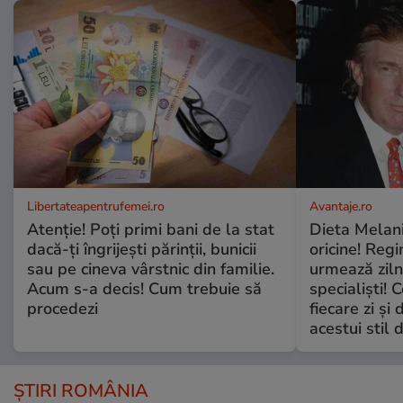
Libertateapentrufemei.ro
Avantaje.ro
Atenție! Poți primi bani de la stat
Dieta Melan
dacă-ți îngrijești părinții, bunicii
oricine! Regi
sau pe cineva vârstnic din familie.
urmează zilni
Acum s-a decis! Cum trebuie să
specialiști! 
procedezi
fiecare zi și 
acestui stil 
ȘTIRI ROMÂNIA