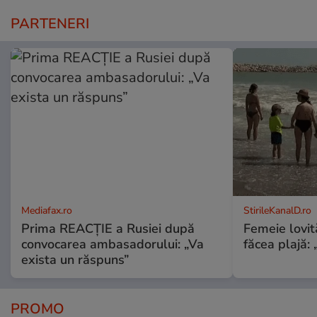
PARTENERI
Mediafax.ro
StirileKanalD.ro
Prima REACȚIE a Rusiei după
Femeie lovit
convocarea ambasadorului: „Va
făcea plajă: „
exista un răspuns”
PROMO