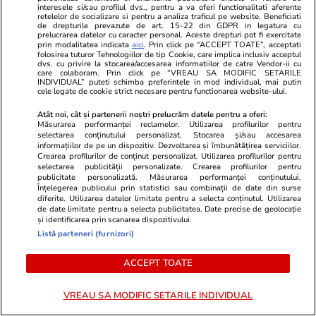
Știri România
27 iul.
interesele si/sau profilul dvs., pentru a va oferi functionalitati aferente
retelelor de socializare si pentru a analiza traficul pe website. Beneficiati
Marius Lazurca și generalul Gheorghiță Vlad,
de drepturile prevazute de art. 15-22 din GDPR in legatura cu
prelucrarea datelor cu caracter personal. Aceste drepturi pot fi exercitate
trimiși de președintele Nicușor Dan în SUA în
prin modalitatea indicata
aici
. Prin click pe “ACCEPT TOATE”, acceptati
folosirea tuturor Tehnologiilor de tip Cookie, care implica inclusiv acceptul
urma incidentelor cu drone
dvs. cu privire la stocarea/accesarea informatiilor de catre Vendor-ii cu
care colaboram. Prin click pe “VREAU SA MODIFIC SETARILE
INDIVIDUAL” puteti schimba preferintele in mod individual, mai putin
cele legate de cookie strict necesare pentru functionarea website-ului.
Știri Externe
07:40
Atât noi, cât și partenerii noștri prelucrăm datele pentru a oferi:
Un costum de baie obișnuit poate duce la o
Măsurarea performanței reclamelor. Utilizarea profilurilor pentru
selectarea conținutului personalizat. Stocarea și/sau accesarea
amendă de sute de euro, în Spania:
informațiilor de pe un dispozitiv. Dezvoltarea și îmbunătățirea serviciilor.
Crearea profilurilor de conținut personalizat. Utilizarea profilurilor pentru
„Respectați regula!”
selectarea publicității personalizate. Crearea profilurilor pentru
publicitate personalizată. Măsurarea performanței conținutului.
Înțelegerea publicului prin statistici sau combinații de date din surse
diferite. Utilizarea datelor limitate pentru a selecta conținutul. Utilizarea
de date limitate pentru a selecta publicitatea. Date precise de geolocație
Horoscop
27 iul.
și identificarea prin scanarea dispozitivului.
Luna plină din 29 iulie deschide un nou capitol.
Listă parteneri (furnizori)
Este momentul astral care îți poate schimba
ACCEPT TOATE
direcția vieții
VREAU SA MODIFIC SETARILE INDIVIDUAL