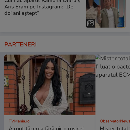
Cum au apărut Ramona Olaru și
Aris Eram pe Instagram: „De
doi ani aștept”
PARTENERI
TVMania.ro
ObservatorNews
A rupt tăcerea fără nicio rușine!
Mister total î