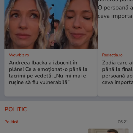
Wowbiz.ro
Redactia.ro
Andreea Ibacka a izbucnit în
Zodia care a
plâns! Ce a emoționat-o până la
până la fina
lacrimi pe vedetă: „Nu-mi mai e
persoană apr
rușine să fiu vulnerabilă”
ceva import
POLITIC
Politică
06:21