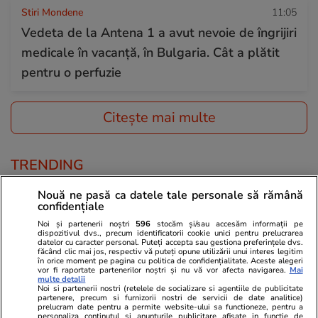
Stiri Mondene
11:05
Vedeta de la Antena 1 a avut nevoie de îngrijiri
medicale în vacanță, în Bulgaria. Cât a plătit
pentru o perfuzie
Citește mai multe
TRENDING
Nouă ne pasă ca datele tale personale să rămână
Știri România
07:45
confidențiale
Val de caniculă în România, temperaturile vor
Noi și partenerii noștri
596
stocăm și/sau accesăm informații pe
dispozitivul dvs., precum identificatorii cookie unici pentru prelucrarea
urca până la 40 de grade la umbră. Prognoza
datelor cu caracter personal. Puteți accepta sau gestiona preferințele dvs.
făcând clic mai jos, respectiv vă puteți opune utilizării unui interes legitim
meteo ANM pentru perioada 28 iulie – 23
în orice moment pe pagina cu politica de confidențialitate. Aceste alegeri
vor fi raportate partenerilor noștri și nu vă vor afecta navigarea.
Mai
august 2026
multe detalii
Noi si partenerii nostri (retelele de socializare si agentiile de publicitate
partenere, precum si furnizorii nostri de servicii de date analitice)
prelucram date pentru a permite website-ului sa functioneze, pentru a
personaliza continutul si anunturile publicitare afisate in functie de