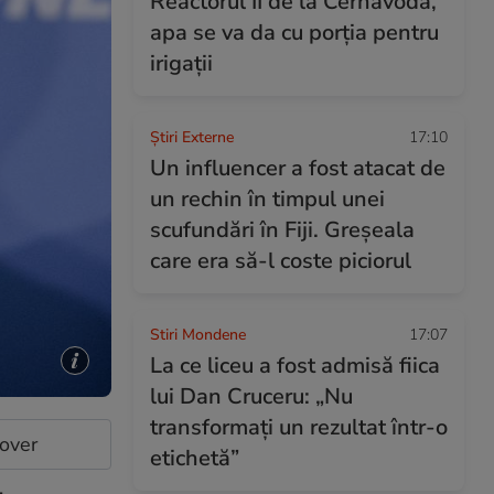
Reactorul II de la Cernavodă,
apa se va da cu porția pentru
irigații
Știri Externe
17:10
Un influencer a fost atacat de
un rechin în timpul unei
scufundări în Fiji. Greșeala
care era să-l coste piciorul
Stiri Mondene
17:07
La ce liceu a fost admisă fiica
lui Dan Cruceru: „Nu
transformați un rezultat într-o
cover
etichetă”