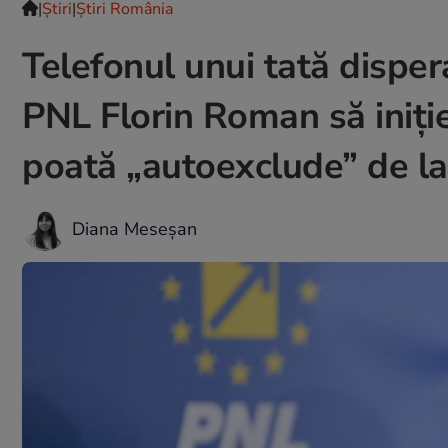
|
Ştiri
|
Știri România
Telefonul unui tată dispe
PNL Florin Roman să iniție
poată „autoexclude” de la 
Diana Meseșan