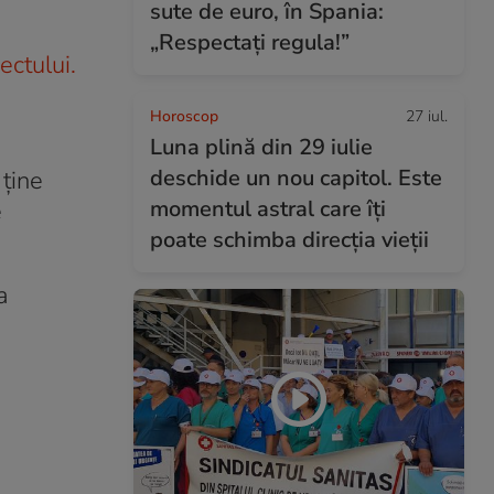
sute de euro, în Spania:
„Respectați regula!”
ectului.
Horoscop
27 iul.
Luna plină din 29 iulie
deschide un nou capitol. Este
 ține
momentul astral care îți
e
poate schimba direcția vieții
a