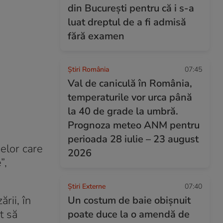
din București pentru că i s-a
luat dreptul de a fi admisă
fără examen
Știri România
07:45
Val de caniculă în România,
temperaturile vor urca până
la 40 de grade la umbră.
Prognoza meteo ANM pentru
perioada 28 iulie – 23 august
nelor care
2026
”,
Știri Externe
07:40
rii, în
Un costum de baie obișnuit
t să
poate duce la o amendă de