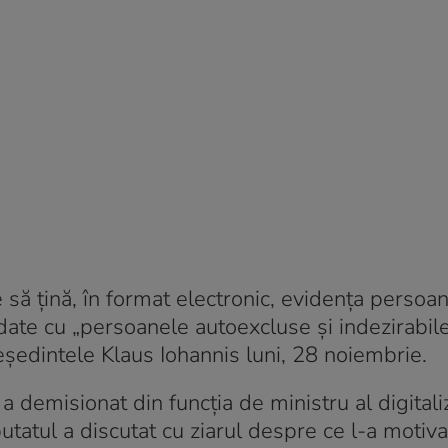
 să țină, în format electronic, evidența persoa
 date cu „persoanele autoexcluse și indezirabile
eședintele Klaus Iohannis luni, 28 noiembrie.
a demisionat din funcția de ministru al digitaliză
utatul a discutat cu ziarul despre ce l-a motiva