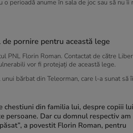
u o perioadă anume în sala de joc sau să nu îi
l de pornire pentru această lege
tatul PNL Florin Roman. Contactat de către Liber
lnerabili vor fi protejați de această lege.
l unui bărbat din Teleorman, care l-a sunat să î
chestiuni din familia lui, despre copiii lui
lte persoane. Dar cu domnul respectiv am
păsat”, a povestit Florin Roman, pentru