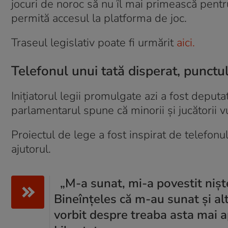
jocuri de noroc să nu îl mai primească pentr
permită accesul la platforma de joc.
Traseul legislativ poate fi urmărit
aici.
Telefonul unui tată disperat, punctu
Inițiatorul legii promulgate azi a fost depu
parlamentarul spune că minorii și jucătorii vu
Proiectul de lege a fost inspirat de telefonu
ajutorul.
„M-a sunat, mi-a povestit niște 
Bineînțeles că m-au sunat și a
vorbit despre treaba asta mai a