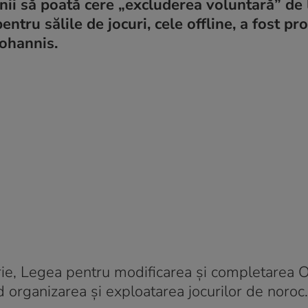
ii să poată cere „excluderea voluntară” de 
entru sălile de jocuri, cele offline, a fost p
Iohannis.
rie, Legea pentru modificarea şi completarea 
 organizarea şi exploatarea jocurilor de noroc