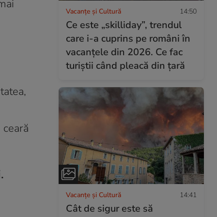
 mai
Vacanțe și Cultură
14:50
Ce este „skilliday”, trendul
care i-a cuprins pe români în
vacanțele din 2026. Ce fac
turiștii când pleacă din țară
tatea,
i ceară
.
Vacanțe și Cultură
14:41
Cât de sigur este să