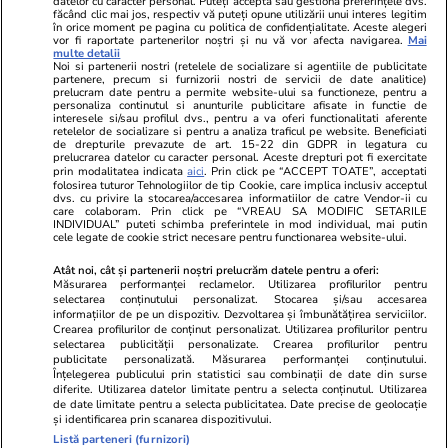
datelor cu caracter personal. Puteți accepta sau gestiona preferințele dvs.
Ringier România
făcând clic mai jos, respectiv vă puteți opune utilizării unui interes legitim
în orice moment pe pagina cu politica de confidențialitate. Aceste alegeri
vor fi raportate partenerilor noștri și nu vă vor afecta navigarea.
Mai
Libertatea pentru
ELLE
Locuri de muncă
multe detalii
femei
Noi si partenerii nostri (retelele de socializare si agentiile de publicitate
Gazeta Sporturilor
Imobiliare.ro
partenere, precum si furnizorii nostri de servicii de date analitice)
Unica.ro
prelucram date pentru a permite website-ului sa functioneze, pentru a
Stiri mondene
Jobradar24
personaliza continutul si anunturile publicitare afisate in functie de
Program TV
Calculator sarcina
Imoradar24
interesele si/sau profilul dvs., pentru a va oferi functionalitati aferente
retelelor de socializare si pentru a analiza traficul pe website. Beneficiati
Avantaje
Ajută Copiii
Colecții Libertatea
de drepturile prevazute de art. 15-22 din GDPR in legatura cu
prelucrarea datelor cu caracter personal. Aceste drepturi pot fi exercitate
prin modalitatea indicata
aici
. Prin click pe “ACCEPT TOATE”, acceptati
Pariază responsabil! Decizia ONJN nr. 821/25.09.2025.
folosirea tuturor Tehnologiilor de tip Cookie, care implica inclusiv acceptul
dvs. cu privire la stocarea/accesarea informatiilor de catre Vendor-ii cu
Jocurile de noroc sunt interzise minorilor.
care colaboram. Prin click pe “VREAU SA MODIFIC SETARILE
INDIVIDUAL” puteti schimba preferintele in mod individual, mai putin
cele legate de cookie strict necesare pentru functionarea website-ului.
© 2026 Ringier Romania. Toate drepturile rezervate
Atât noi, cât și partenerii noștri prelucrăm datele pentru a oferi:
Măsurarea performanței reclamelor. Utilizarea profilurilor pentru
selectarea conținutului personalizat. Stocarea și/sau accesarea
informațiilor de pe un dispozitiv. Dezvoltarea și îmbunătățirea serviciilor.
Crearea profilurilor de conținut personalizat. Utilizarea profilurilor pentru
Actualizare preferințe cookies
selectarea publicității personalizate. Crearea profilurilor pentru
publicitate personalizată. Măsurarea performanței conținutului.
Înțelegerea publicului prin statistici sau combinații de date din surse
diferite. Utilizarea datelor limitate pentru a selecta conținutul. Utilizarea
de date limitate pentru a selecta publicitatea. Date precise de geolocație
și identificarea prin scanarea dispozitivului.
Listă parteneri (furnizori)