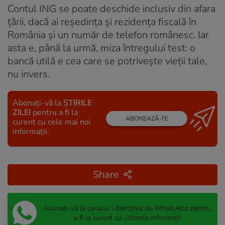
Contul ING se poate deschide inclusiv din afara
țării, dacă ai reședința și rezidența fiscală în
România și un număr de telefon românesc. Iar
asta e, până la urmă, miza întregului test: o
bancă utilă e cea care se potrivește vieții tale,
nu invers.
Abonați-vă la
ȘTIRILE
ZILEI
pentru a fi la
ABONEAZĂ-TE
curent cu cele mai noi
informații.
Share
Abonați-vă la canalul Libertatea de WhatsApp pentru
a fi la curent cu ultimele informații