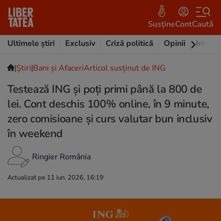
Susține
Cont
Caută
Ultimele știri
Exclusiv
Criză politică
Opinii
Intervi
|
Ştiri
|
Bani și Afaceri
Articol susținut de ING
Testează ING și poți primi până la 800 de
lei. Cont deschis 100% online, în 9 minute,
zero comisioane și curs valutar bun inclusiv
în weekend
Ringier România
Actualizat pe 11 iun. 2026, 16:19