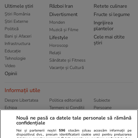
Ultimele știri
Război Iran
Retete culinare
Știri România
Divertisment
Fructe si legume
Știri Externe
Monden
Ingrijirea
plantelor
Politică
Muzică și Filme
Bani și Afaceri
Cele mai citite
Lifestyle
știri
Infrastructura
Horoscop
Educație
Relații
Tehnologie
Sănătate și Fitness
Video
Vacanțe și Cultură
Opinii
Informații utile
Despre Libertatea
Politica editorială
Subiecte
Echipa
Termeni și Conditii
Persoane
Publicitate
Abonamente
Sitemap
Nouă ne pasă ca datele tale personale să rămână
confidențiale
Politica de
Autori
confidențialitate
Noi și partenerii noștri
596
stocăm și/sau accesăm informații pe
dispozitivul dvs., precum identificatorii cookie unici pentru prelucrarea