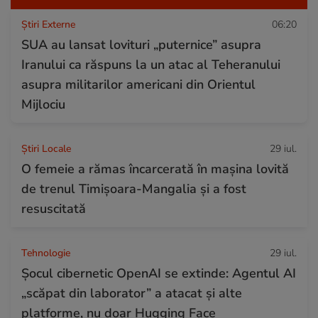
Știri Externe
06:20
SUA au lansat lovituri „puternice” asupra
Iranului ca răspuns la un atac al Teheranului
asupra militarilor americani din Orientul
Mijlociu
Știri Locale
29 iul.
O femeie a rămas încarcerată în mașina lovită
de trenul Timișoara-Mangalia şi a fost
resuscitată
Tehnologie
29 iul.
Șocul cibernetic OpenAI se extinde: Agentul AI
„scăpat din laborator” a atacat și alte
platforme, nu doar Hugging Face