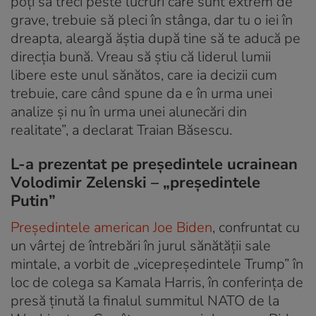
poți să treci peste lucruri care sunt extrem de
grave, trebuie să pleci în stânga, dar tu o iei în
dreapta, aleargă ăștia după tine să te aducă pe
direcția bună. Vreau să știu că liderul lumii
libere este unul sănătos, care ia decizii cum
trebuie, care când spune da e în urma unei
analize și nu în urma unei alunecări din
realitate”, a declarat Traian Băsescu.
L-a prezentat pe preşedintele ucrainean
Volodimir Zelenski – „preşedintele
Putin”
Preşedintele american Joe Biden
, confruntat cu
un vârtej de întrebări în jurul sănătății sale
mintale, a vorbit de „vicepreşedintele Trump” în
loc de colega sa Kamala Harris, în conferința de
presă ținută la finalul summitul NATO de la