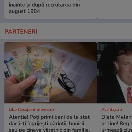
înainte și după recrutarea din
august 1984
PARTENERI
Libertateapentrufemei.ro
Avantaje.ro
Atenție! Poți primi bani de la stat
Dieta Melan
dacă-ți îngrijești părinții, bunicii
oricine! Regi
sau pe cineva vârstnic din familie.
urmează zilni