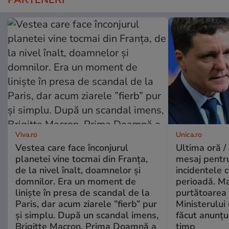
Viva.ro
Unica.ro
Vestea care face înconjurul
Ultima oră /
planetei vine tocmai din Franța,
mesaj pentr
de la nivel înalt, doamnelor și
incidentele 
domnilor. Era un moment de
perioadă. Ma
liniște în presa de scandal de la
purtătoarea 
Paris, dar acum ziarele ”fierb” pur
Ministerului
și simplu. După un scandal imens,
făcut anunțu
Brigitte Macron, Prima Doamnă a
timp