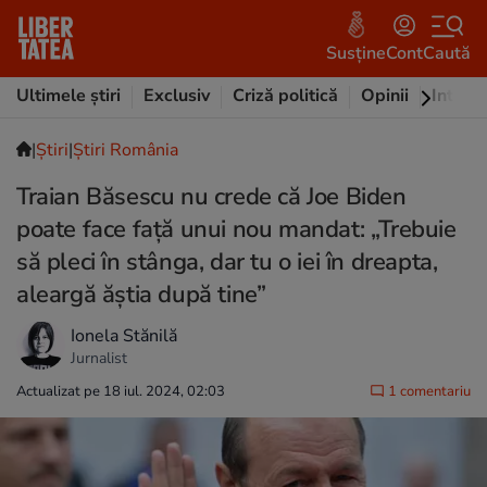
Susține
Cont
Caută
Ultimele știri
Exclusiv
Criză politică
Opinii
Intervi
|
Ştiri
|
Știri România
Traian Băsescu nu crede că Joe Biden
poate face față unui nou mandat: „Trebuie
să pleci în stânga, dar tu o iei în dreapta,
aleargă ăștia după tine”
Ionela Stănilă
Jurnalist
Actualizat pe 18 iul. 2024, 02:03
1 comentariu