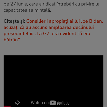
pe 27 iunie, care a ridicat întrebări cu privire la
capacitatea sa mintală.
Citește și:
Consilierii apropiați ai lui Joe Biden,
acuzați că au ascuns amploarea declinului
președintelui: „La G7, era evident că era
bătrân”