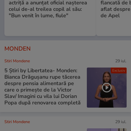
actriță a anunțat oficial nașterea
flancată de 
celui de-al treilea copil al său:
aflat despre
"Bun venit în lume, fiule"
de Apel
MONDEN
Stiri Mondene
29 iul.
5 Știri by Libertatea- Monden:
Exclusiv
Bianca Drăgușanu rupe tăcerea
despre pensia alimentară pe
care o primește de la Victor
Slav/ Imagini cu vila lui Dorian
Popa după renovarea completă
Stiri Mondene
29 iul.