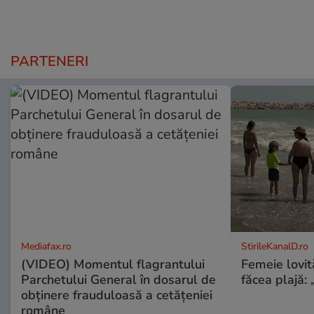
PARTENERI
Mediafax.ro
StirileKanalD.ro
(VIDEO) Momentul flagrantului
Femeie lovit
Parchetului General în dosarul de
făcea plajă: „
obținere frauduloasă a cetățeniei
române