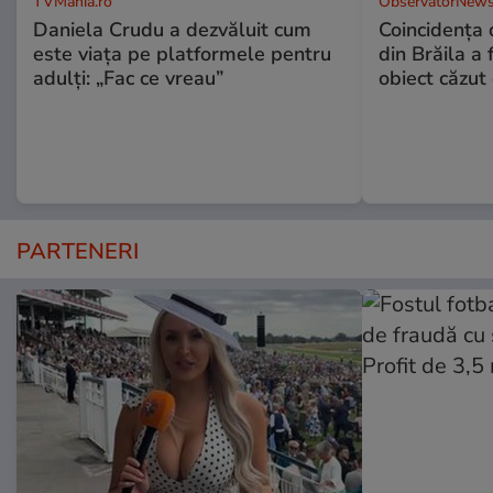
TVMania.ro
ObservatorNews
Daniela Crudu a dezvăluit cum
Coincidența d
este viața pe platformele pentru
din Brăila a 
adulți: „Fac ce vreau”
obiect căzut 
PARTENERI