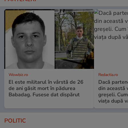
Wowbiz.ro
Redactia.ro
El este militarul în vârstă de 26
Dacă parten
de ani găsit mort în pădurea
din această v
Babadag. Fusese dat dispărut
greșeli. Cum 
viața după v
POLITIC