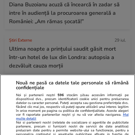
Diana Buzoianu acuză că încearcă în zadar să
intre în audiență la procuroarea generală a
României: „Am rămas șocată!”
Știri Externe
29 iul.
Ultima noapte a prințului saudit găsit mort
într-un hotel de lux din Londra: autopsia a
dezvăluit cauza morții
Nouă ne pasă ca datele tale personale să rămână
Horoscop
29 iul.
confidențiale
Horoscop 30 iulie 2026. Tauriii se interesează
Noi și partenerii noștri
596
stocăm și/sau accesăm informații pe
dispozitivul dvs., precum identificatorii cookie unici pentru prelucrarea
mai puțin ce se discută în spatele ușilor
datelor cu caracter personal. Puteți accepta sau gestiona preferințele dvs.
făcând clic mai jos, respectiv vă puteți opune utilizării unui interes legitim
închise, gestionează mai bine orice sursă de
în orice moment pe pagina cu politica de confidențialitate. Aceste alegeri
vor fi raportate partenerilor noștri și nu vă vor afecta navigarea.
Mai
stres
multe detalii
Noi si partenerii nostri (retelele de socializare si agentiile de publicitate
partenere, precum si furnizorii nostri de servicii de date analitice)
prelucram date pentru a permite website-ului sa functioneze, pentru a
personaliza continutul si anunturile publicitare afisate in functie de