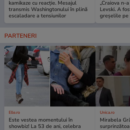
kamikaze cu reacție. Mesajul
„Craiova n-a
transmis Washingtonului în plină
Levski. A fo
escaladare a tensiunilor
greșelile pe
PARTENERI
Elle.ro
Unica.ro
Este vestea momentului în
Mirabela Gră
showbiz! La 53 de ani, celebra
surprinzătoar