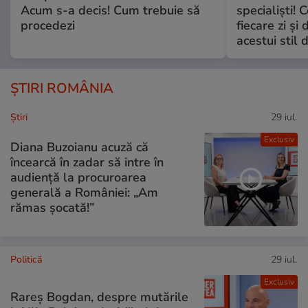
Acum s-a decis! Cum trebuie să
specialiști! 
procedezi
fiecare zi și 
acestui stil 
ȘTIRI ROMÂNIA
Ştiri
29 iul.
Exclusiv
Diana Buzoianu acuză că
încearcă în zadar să intre în
audiență la procuroarea
generală a României: „Am
rămas șocată!”
Politică
29 iul.
Exclusiv
Rareș Bogdan, despre mutările