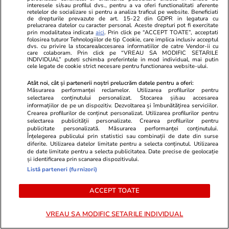
interesele si/sau profilul dvs., pentru a va oferi functionalitati aferente
retelelor de socializare si pentru a analiza traficul pe website. Beneficiati
de drepturile prevazute de art. 15-22 din GDPR in legatura cu
prelucrarea datelor cu caracter personal. Aceste drepturi pot fi exercitate
prin modalitatea indicata
aici
. Prin click pe “ACCEPT TOATE”, acceptati
folosirea tuturor Tehnologiilor de tip Cookie, care implica inclusiv acceptul
dvs. cu privire la stocarea/accesarea informatiilor de catre Vendor-ii cu
care colaboram. Prin click pe “VREAU SA MODIFIC SETARILE
INDIVIDUAL” puteti schimba preferintele in mod individual, mai putin
cele legate de cookie strict necesare pentru functionarea website-ului.
Atât noi, cât și partenerii noștri prelucrăm datele pentru a oferi:
Măsurarea performanței reclamelor. Utilizarea profilurilor pentru
selectarea conținutului personalizat. Stocarea și/sau accesarea
informațiilor de pe un dispozitiv. Dezvoltarea și îmbunătățirea serviciilor.
Crearea profilurilor de conținut personalizat. Utilizarea profilurilor pentru
Sănătate și Fitness
29 iul.
Lifestyle
selectarea publicității personalizate. Crearea profilurilor pentru
publicitate personalizată. Măsurarea performanței conținutului.
A doua zi de grevă în Sănătate:
Ce contează
Înțelegerea publicului prin statistici sau combinații de date din surse
diferite. Utilizarea datelor limitate pentru a selecta conținutul. Utilizarea
„Avem colegi care ne-au murit în
cumpără o ro
de date limitate pentru a selecta publicitatea. Date precise de geolocație
și identificarea prin scanarea dispozitivului.
spital”. Mărturii cutremurătoare
favorita pen
Listă parteneri (furnizori)
de la Spitalul Bagdasar-Arseni
ACCEPT TOATE
VREAU SA MODIFIC SETARILE INDIVIDUAL
Lifestyle
26 iul.