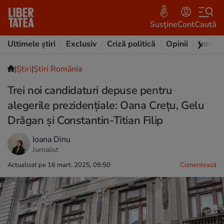
Susține
Cont
Caută
Ultimele știri
Exclusiv
Criză politică
Opinii
Intervi
|
Ştiri
|
Știri România
Trei noi candidaturi depuse pentru
alegerile prezidențiale: Oana Crețu, Gelu
Drăgan și Constantin-Titian Filip
Ioana Dinu
Jurnalist
Actualizat pe 16 mart. 2025, 09:50
Comentează