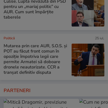
Culise. Lupta nevăzută din PSD
pentru un „mariaj politic” cu
AUR. Cum sunt împărțite
taberele
Politică
25 iul.
Mutarea prin care AUR, S.O.S. și
POT au făcut front comun în
opoziție împotriva legii care
permite Armatei să doboare
dronele neautorizate. CCR a
tranșat definitiv disputa
PARTENERI