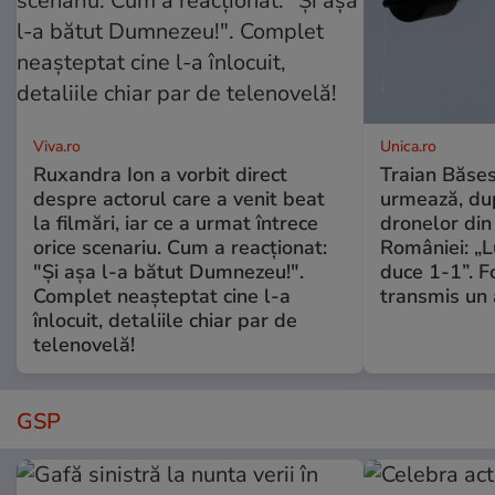
Viva.ro
Unica.ro
Ruxandra Ion a vorbit direct
Traian Băses
despre actorul care a venit beat
urmează, du
la filmări, iar ce a urmat întrece
dronelor din 
orice scenariu. Cum a reacționat:
României: „L
"Și așa l-a bătut Dumnezeu!".
duce 1-1”. F
Complet neașteptat cine l-a
transmis un 
înlocuit, detaliile chiar par de
telenovelă!
GSP