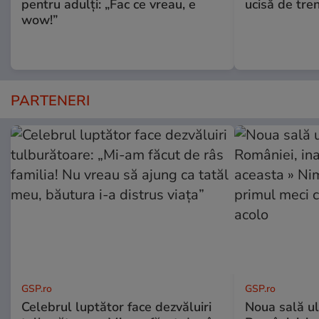
pentru adulți: „Fac ce vreau, e
ucisă de tre
wow!”
PARTENERI
GSP.ro
GSP.ro
Celebrul luptător face dezvăluiri
Noua sală u