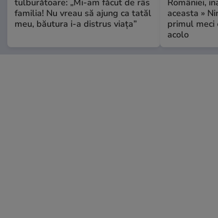
tulburătoare: „Mi-am făcut de râs
României, i
familia! Nu vreau să ajung ca tatăl
aceasta » Ni
meu, băutura i-a distrus viața”
primul meci 
acolo