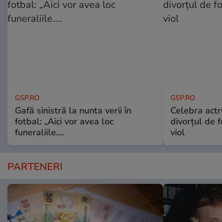
GSP.RO
GSP.RO
Gafă sinistră la nunta verii în
Celebra actri
fotbal: „Aici vor avea loc
divorțul de f
funeraliile....
viol
PARTENERI