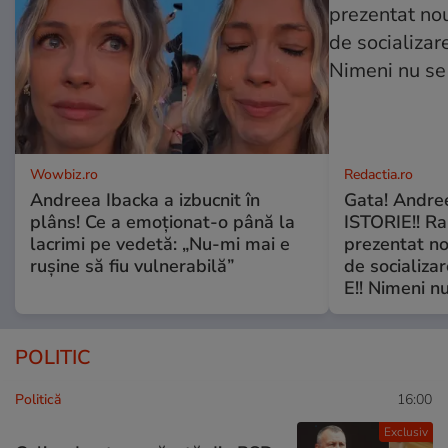
Wowbiz.ro
Redactia.ro
Andreea Ibacka a izbucnit în
Gata! Andre
plâns! Ce a emoționat-o până la
ISTORIE!! Ra
lacrimi pe vedetă: „Nu-mi mai e
prezentat no
rușine să fiu vulnerabilă”
de socializa
E!! Nimeni nu
POLITIC
Politică
16:00
Exclusiv