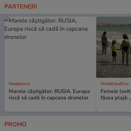
PARTENERI
Mediafax.ro
StirileKanalD.ro
Marele câștigător: RUSIA. Europa
Femeie lovit
riscă să cadă în capcana dronelor
făcea plajă: „
PROMO