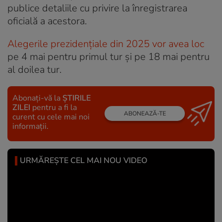
publice detaliile cu privire la înregistrarea
oficială a acestora.
Alegerile prezidențiale din 2025 vor avea loc
pe 4 mai pentru primul tur și pe 18 mai pentru
al doilea tur.
Abonați-vă la
ȘTIRILE
ZILEI
pentru a fi la
ABONEAZĂ-TE
curent cu cele mai noi
informații.
URMĂREȘTE CEL MAI NOU VIDEO