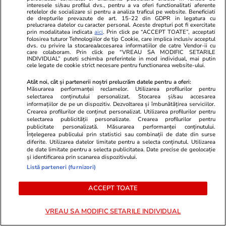
interesele si/sau profilul dvs., pentru a va oferi functionalitati aferente
retelelor de socializare si pentru a analiza traficul pe website. Beneficiati
Știri România
14:55
de drepturile prevazute de art. 15-22 din GDPR in legatura cu
prelucrarea datelor cu caracter personal. Aceste drepturi pot fi exercitate
prin modalitatea indicata
aici
. Prin click pe “ACCEPT TOATE”, acceptati
folosirea tuturor Tehnologiilor de tip Cookie, care implica inclusiv acceptul
Kazahstanul a repornit livrările
dvs. cu privire la stocarea/accesarea informatiilor de catre Vendor-ii cu
care colaboram. Prin click pe “VREAU SA MODIFIC SETARILE
de petrol prin Marea Neagră.
INDIVIDUAL” puteti schimba preferintele in mod individual, mai putin
cele legate de cookie strict necesare pentru functionarea website-ului.
Miza uriașă pentru România
Atât noi, cât și partenerii noștri prelucrăm datele pentru a oferi:
Măsurarea performanței reclamelor. Utilizarea profilurilor pentru
selectarea conținutului personalizat. Stocarea și/sau accesarea
informațiilor de pe un dispozitiv. Dezvoltarea și îmbunătățirea serviciilor.
Crearea profilurilor de conținut personalizat. Utilizarea profilurilor pentru
Opinii
09:00
selectarea publicității personalizate. Crearea profilurilor pentru
publicitate personalizată. Măsurarea performanței conținutului.
Înțelegerea publicului prin statistici sau combinații de date din surse
Crize de identitate și clarificări
diferite. Utilizarea datelor limitate pentru a selecta conținutul. Utilizarea
de date limitate pentru a selecta publicitatea. Date precise de geolocație
doctrinare. Ce pare să anunțe
și identificarea prin scanarea dispozitivului.
dezbaterea din PNL după
Listă parteneri (furnizori)
decesul USL
ACCEPT TOATE
VREAU SA MODIFIC SETARILE INDIVIDUAL
Opinii
24 iul.