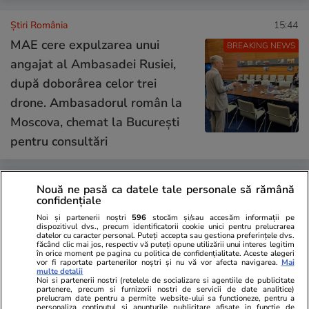
Știri România
15:44
MAE cere expulzarea unui
BREAKING NEWS
angajat al Ambasadei Rusiei,
după doborârea celor trei
drone. Ambasadorul român la
Moscova, chemat la București
pentru consultări
Știri România
15:35
Nouă ne pasă ca datele tale personale să rămână
confidențiale
Soluția adoptată în Senat
Noi și partenerii noștri
596
stocăm și/sau accesăm informații pe
pentru scumpirile la carburanți:
dispozitivul dvs., precum identificatorii cookie unici pentru prelucrarea
datelor cu caracter personal. Puteți accepta sau gestiona preferințele dvs.
cum va funcționa „acciza
făcând clic mai jos, respectiv vă puteți opune utilizării unui interes legitim
în orice moment pe pagina cu politica de confidențialitate. Aceste alegeri
dinamică” și ce risc de penurie
vor fi raportate partenerilor noștri și nu vă vor afecta navigarea.
Mai
multe detalii
există
Noi si partenerii nostri (retelele de socializare si agentiile de publicitate
partenere, precum si furnizorii nostri de servicii de date analitice)
prelucram date pentru a permite website-ului sa functioneze, pentru a
personaliza continutul si anunturile publicitare afisate in functie de