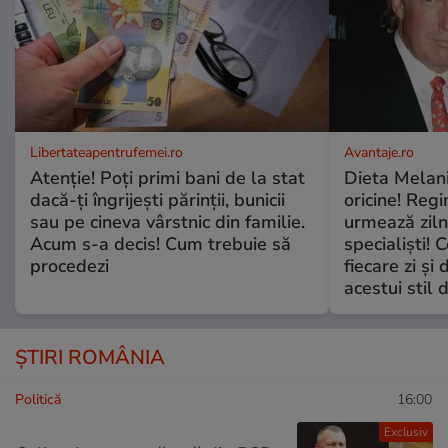
Libertateapentrufemei.ro
Avantaje.ro
Atenție! Poți primi bani de la stat
Dieta Melan
dacă-ți îngrijești părinții, bunicii
oricine! Regi
sau pe cineva vârstnic din familie.
urmează zilni
Acum s-a decis! Cum trebuie să
specialiști! 
procedezi
fiecare zi și 
acestui stil 
ȘTIRI ROMÂNIA
Politică
16:00
Exclusiv