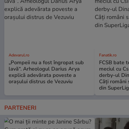
Adevarul.ro
Fanatik.ro
„Pompeii nu a fost îngropat sub
FCSB bate to
lavă“. Arheologul Darius Arya
meciul cu Cs
explică adevărata poveste a
derby-ul Di
orașului distrus de Vezuviu
Câți români 
din SuperLi
PARTENERI