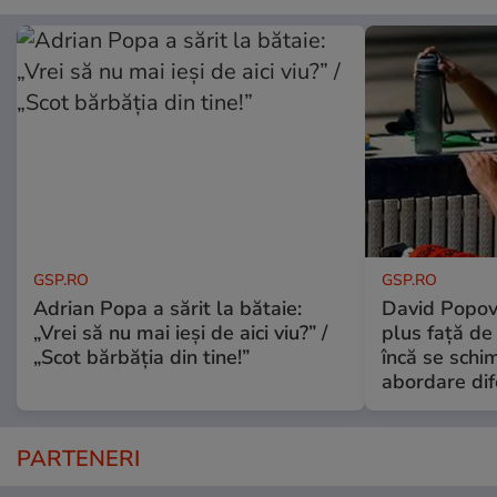
GSP.RO
GSP.RO
Adrian Popa a sărit la bătaie:
David Popovi
„Vrei să nu mai ieși de aici viu?” /
plus față de
„Scot bărbăția din tine!”
încă se schi
abordare dif
PARTENERI