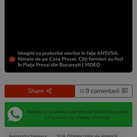
Imagini cu protestul oierilor în fața ANSVSA,
filmate de pe Casa Presei. Câți fermieri au fost
în Piața Presei din București | VIDEO
Share
9 comentarii
Abonați-vă la canalul Libertatea de WhatsApp pentru
a fi la curent cu ultimele informații
Aeroportul baneasa
SUA (Statele Unite ale Americii)