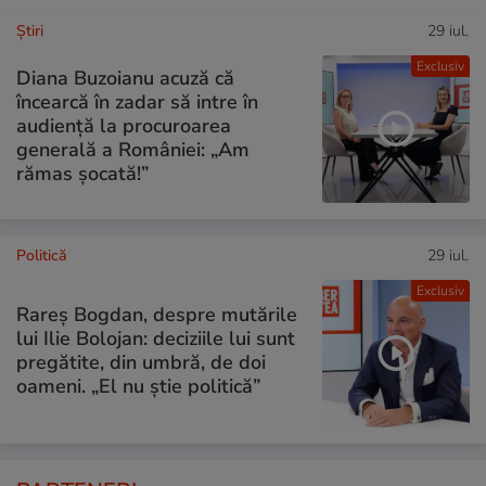
Ştiri
29 iul.
Exclusiv
Diana Buzoianu acuză că
încearcă în zadar să intre în
audiență la procuroarea
generală a României: „Am
rămas șocată!”
Politică
29 iul.
Exclusiv
Rareș Bogdan, despre mutările
lui Ilie Bolojan: deciziile lui sunt
pregătite, din umbră, de doi
oameni. „El nu știe politică”