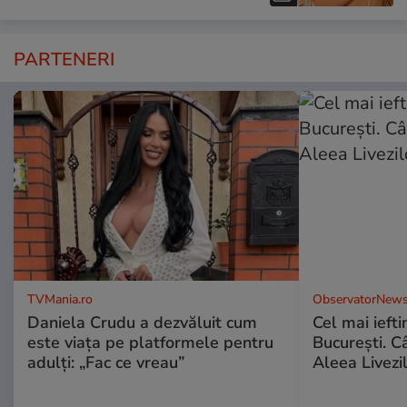
PARTENERI
TVMania.ro
ObservatorNews
Daniela Crudu a dezvăluit cum
Cel mai ieft
este viața pe platformele pentru
Bucureşti. C
adulți: „Fac ce vreau”
Aleea Livezil