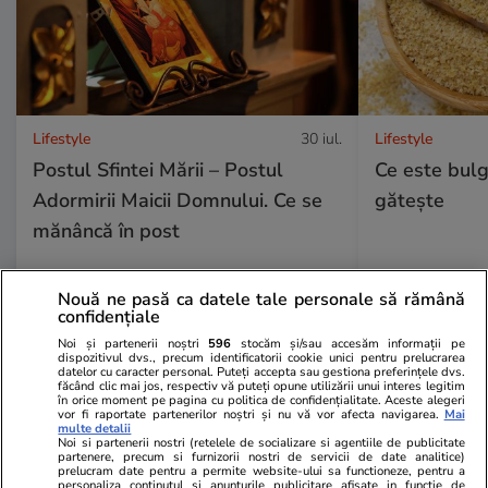
Lifestyle
30 iul.
Lifestyle
Postul Sfintei Mării – Postul
Ce este bulg
Adormirii Maicii Domnului. Ce se
gătește
mănâncă în post
Nouă ne pasă ca datele tale personale să rămână
confidențiale
Noi și partenerii noștri
596
stocăm și/sau accesăm informații pe
dispozitivul dvs., precum identificatorii cookie unici pentru prelucrarea
datelor cu caracter personal. Puteți accepta sau gestiona preferințele dvs.
Ştiri
29 iul.
făcând clic mai jos, respectiv vă puteți opune utilizării unui interes legitim
în orice moment pe pagina cu politica de confidențialitate. Aceste alegeri
vor fi raportate partenerilor noștri și nu vă vor afecta navigarea.
Mai
multe detalii
Noi si partenerii nostri (retelele de socializare si agentiile de publicitate
Cum să-ți protejezi locuința de
partenere, precum si furnizorii nostri de servicii de date analitice)
prelucram date pentru a permite website-ului sa functioneze, pentru a
incendiile de vegetație
personaliza continutul si anunturile publicitare afisate in functie de