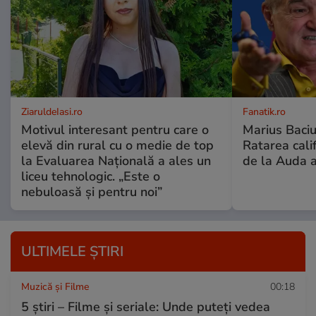
ZiaruldeIasi.ro
Fanatik.ro
Motivul interesant pentru care o
Marius Baciu
elevă din rural cu o medie de top
Ratarea califi
la Evaluarea Națională a ales un
de la Auda a
liceu tehnologic. „Este o
nebuloasă și pentru noi”
ULTIMELE ȘTIRI
Muzică și Filme
00:18
5 știri – Filme și seriale: Unde puteţi vedea