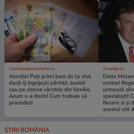
Libertateapentrufemei.ro
Avantaje.ro
Atenție! Poți primi bani de la stat
Dieta Melan
dacă-ți îngrijești părinții, bunicii
oricine! Regi
sau pe cineva vârstnic din familie.
urmează zilni
Acum s-a decis! Cum trebuie să
specialiști! 
procedezi
fiecare zi și 
acestui stil 
ȘTIRI ROMÂNIA