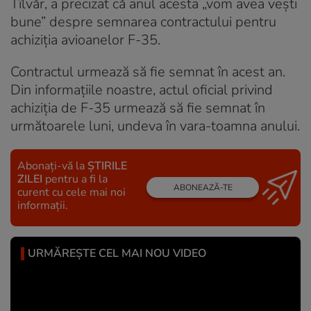
Tîlvăr, a precizat că anul acesta „vom avea vești
bune” despre semnarea contractului pentru
achiziţia avioanelor F-35.
Contractul urmează să fie semnat în acest an.
Din informațiile noastre, actul oficial privind
achiziția de F-35 urmează să fie semnat în
următoarele luni, undeva în vara-toamna anului.
Abonați-vă la
ȘTIRILE
ZILEI
pentru a fi la
ABONEAZĂ-TE
curent cu cele mai noi
informații.
URMĂREȘTE CEL MAI NOU VIDEO