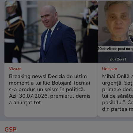
Viva.ro
Unica.ro
Breaking news! Decizia de ultim
Mihai Onilă 
moment a lui Ilie Bolojan! Tocmai
urgență. Soți
s-a produs un seism în politică.
primele decl
Azi, 30.07.2026, premierul demis
lui de sănăta
a anunțat tot
posibilul”. C
din partea m
GSP