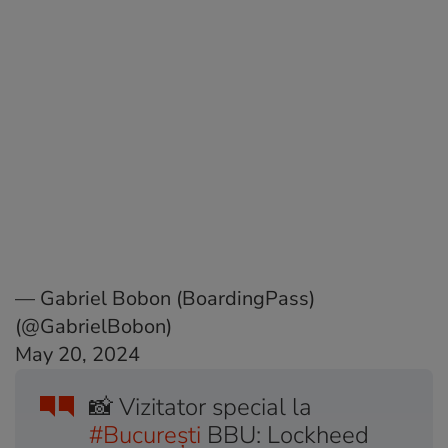
— Gabriel Bobon (BoardingPass)
(@GabrielBobon)
May 20, 2024
📸 Vizitator special la
#București
BBU: Lockheed