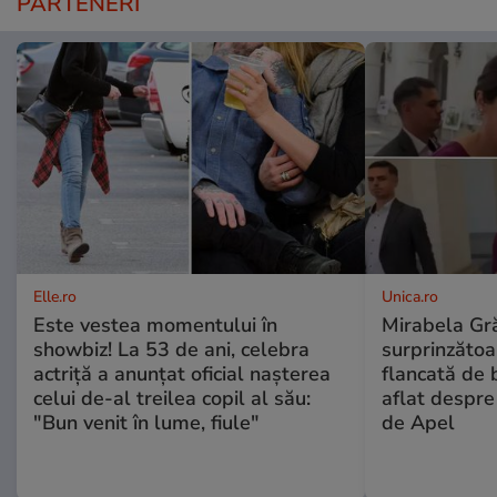
PARTENERI
Elle.ro
Unica.ro
Este vestea momentului în
Mirabela Gră
showbiz! La 53 de ani, celebra
surprinzătoar
actriță a anunțat oficial nașterea
flancată de 
celui de-al treilea copil al său:
aflat despre
"Bun venit în lume, fiule"
de Apel