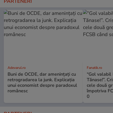
PARTENERI
Adevarul.ro
Fanatik.ro
Buni de OCDE, dar amenințați cu
“Gol valabil 
retrogradarea la junk. Explicația
Tănase!”. Cri
unui economist despre paradoxul
cele două gr
românesc
împotriva FC
0