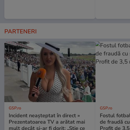
PARTENERI
GSP.ro
GSP.ro
Incident neașteptat în direct »
Fostul fotba
Prezentatoarea TV a arătat mai
de fraudă cu 
mult decât și-ar fi dorit: „Știe ce
Profit de 3,