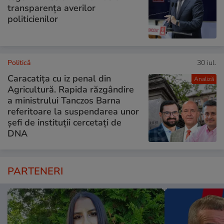
transparența averilor
politicienilor
Politică
30 iul.
Caracatița cu iz penal din
Analiză
Agricultură. Rapida răzgândire
a ministrului Tanczos Barna
referitoare la suspendarea unor
șefi de instituții cercetați de
DNA
PARTENERI