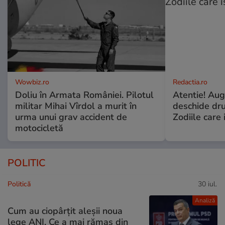
Wowbiz.ro
Redactia.ro
Doliu în Armata României. Pilotul
Atentie! Augu
militar Mihai Vîrdol a murit în
deschide dr
urma unui grav accident de
Zodiile care 
motocicletă
POLITIC
Politică
30 iul.
Analiză
Cum au ciopârțit aleșii noua
lege ANI. Ce a mai rămas din