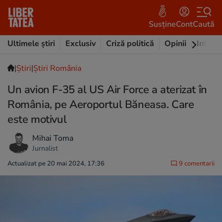
Susține
Cont
Caută
Ultimele știri
Exclusiv
Criză politică
Opinii
Intervi
|
Ştiri
|
Știri România
Un avion F-35 al US Air Force a aterizat în
România, pe Aeroportul Băneasa. Care
este motivul
Mihai Toma
Jurnalist
Actualizat pe 20 mai 2024, 17:36
9 comentarii