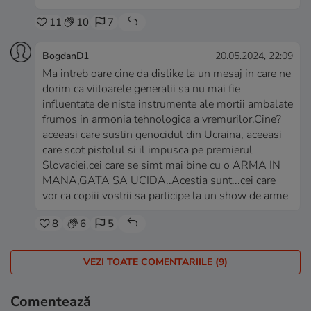
11
10
7
BogdanD1
20.05.2024, 22:09
Ma intreb oare cine da dislike la un mesaj in care ne
dorim ca viitoarele generatii sa nu mai fie
influentate de niste instrumente ale mortii ambalate
frumos in armonia tehnologica a vremurilor.Cine?
aceeasi care sustin genocidul din Ucraina, aceeasi
care scot pistolul si il impusca pe premierul
Slovaciei,cei care se simt mai bine cu o ARMA IN
MANA,GATA SA UCIDA..Acestia sunt...cei care
vor ca copiii vostrii sa participe la un show de arme
8
6
5
VEZI TOATE COMENTARIILE (9)
Comentează