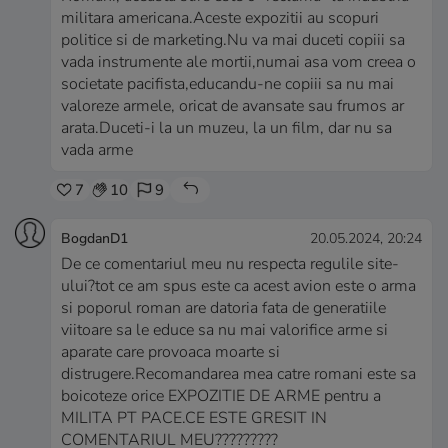
militara americana.Aceste expozitii au scopuri
politice si de marketing.Nu va mai duceti copiii sa
vada instrumente ale mortii,numai asa vom creea o
societate pacifista,educandu-ne copiii sa nu mai
valoreze armele, oricat de avansate sau frumos ar
arata.Duceti-i la un muzeu, la un film, dar nu sa
vada arme
7
10
9
BogdanD1
20.05.2024, 20:24
De ce comentariul meu nu respecta regulile site-
ului?tot ce am spus este ca acest avion este o arma
si poporul roman are datoria fata de generatiile
viitoare sa le educe sa nu mai valorifice arme si
aparate care provoaca moarte si
distrugere.Recomandarea mea catre romani este sa
boicoteze orice EXPOZITIE DE ARME pentru a
MILITA PT PACE.CE ESTE GRESIT IN
COMENTARIUL MEU?????????