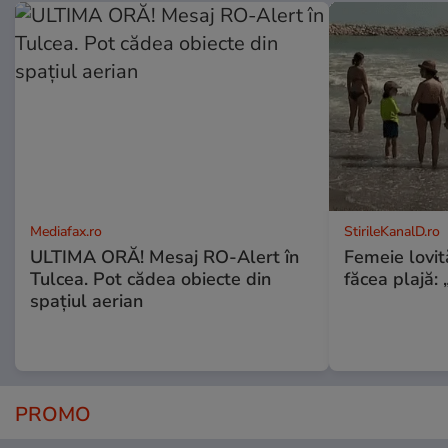
Mediafax.ro
StirileKanalD.ro
ULTIMA ORĂ! Mesaj RO-Alert în
Femeie lovit
Tulcea. Pot cădea obiecte din
făcea plajă: „
spațiul aerian
PROMO