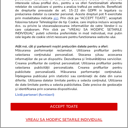
interesele si/sau profilul dvs., pentru a va oferi functionalitati aferente
retelelor de socializare si pentru a analiza traficul pe website. Beneficiati
de drepturile prevazute de art. 15-22 din GDPR in legatura cu
prelucrarea datelor cu caracter personal. Aceste drepturi pot fi exercitate
prin modalitatea indicata
aici
. Prin click pe “ACCEPT TOATE”, acceptati
folosirea tuturor Tehnologiilor de tip Cookie, care implica inclusiv acceptul
dvs. cu privire la stocarea/accesarea informatiilor de catre Vendor-ii cu
Lifestyle
29 iul.
care colaboram. Prin click pe “VREAU SA MODIFIC SETARILE
INDIVIDUAL” puteti schimba preferintele in mod individual, mai putin
cele legate de cookie strict necesare pentru functionarea website-ului.
De ce să nu arunci semințele de
Atât noi, cât și partenerii noștri prelucrăm datele pentru a oferi:
Măsurarea performanței reclamelor. Utilizarea profilurilor pentru
la pepenele roșu – ce beneficii
selectarea conținutului personalizat. Stocarea și/sau accesarea
informațiilor de pe un dispozitiv. Dezvoltarea și îmbunătățirea serviciilor.
au
Crearea profilurilor de conținut personalizat. Utilizarea profilurilor pentru
selectarea publicității personalizate. Crearea profilurilor pentru
publicitate personalizată. Măsurarea performanței conținutului.
Înțelegerea publicului prin statistici sau combinații de date din surse
diferite. Utilizarea datelor limitate pentru a selecta conținutul. Utilizarea
de date limitate pentru a selecta publicitatea. Date precise de geolocație
Lifestyle
15 iul.
și identificarea prin scanarea dispozitivului.
Listă parteneri (furnizori)
ACCEPT TOATE
Ce este colostrul și la ce ajută
VREAU SA MODIFIC SETARILE INDIVIDUAL