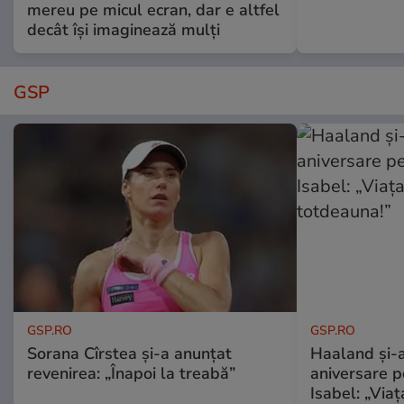
mereu pe micul ecran, dar e altfel
decât își imaginează mulți
GSP
GSP.RO
GSP.RO
Sorana Cîrstea și-a anunțat
Haaland și-a
revenirea: „Înapoi la treabă”
aniversare pe
Isabel: „Via