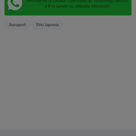
Abonați-vă la canalul Libertatea de WhatsApp pentru
a fi la curent cu ultimele informații
Aeroport
Stiri Japonia