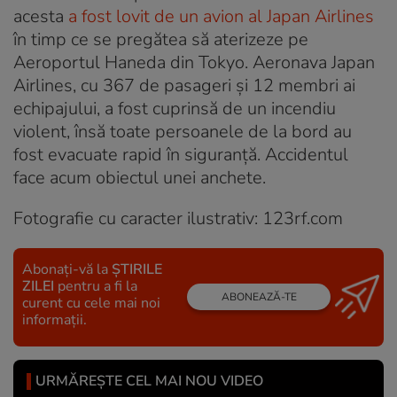
acesta
a fost lovit de un avion al Japan Airlines
în timp ce se pregătea să aterizeze pe
Aeroportul Haneda din Tokyo. Aeronava Japan
Airlines, cu 367 de pasageri şi 12 membri ai
echipajului, a fost cuprinsă de un incendiu
violent, însă toate persoanele de la bord au
fost evacuate rapid în siguranță. Accidentul
face acum obiectul unei anchete.
Fotografie cu caracter ilustrativ: 123rf.com
Abonați-vă la
ȘTIRILE
ZILEI
pentru a fi la
ABONEAZĂ-TE
curent cu cele mai noi
informații.
URMĂREȘTE CEL MAI NOU VIDEO