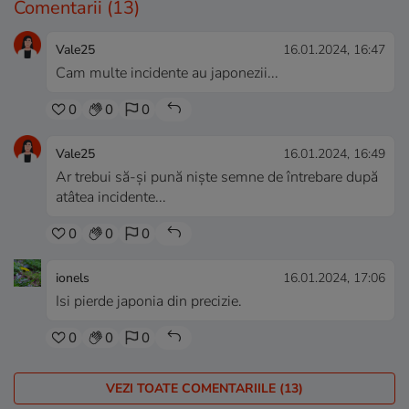
Comentarii
(13)
Vale25
16.01.2024, 16:47
Cam multe incidente au japonezii...
0
0
0
Vale25
16.01.2024, 16:49
Ar trebui să-și pună niște semne de întrebare după
atâtea incidente...
0
0
0
ionels
16.01.2024, 17:06
Isi pierde japonia din precizie.
0
0
0
VEZI TOATE COMENTARIILE (13)