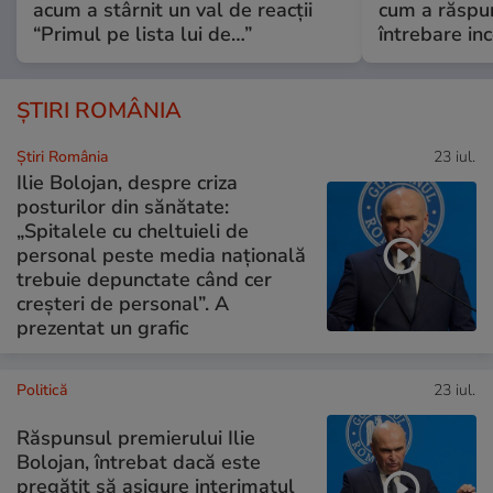
acum a stârnit un val de reacții
cum a răspu
“Primul pe lista lui de…”
întrebare i
ȘTIRI ROMÂNIA
Știri România
23 iul.
Ilie Bolojan, despre criza
posturilor din sănătate:
„Spitalele cu cheltuieli de
personal peste media națională
trebuie depunctate când cer
creșteri de personal”. A
prezentat un grafic
Politică
23 iul.
Răspunsul premierului Ilie
Bolojan, întrebat dacă este
pregătit să asigure interimatul