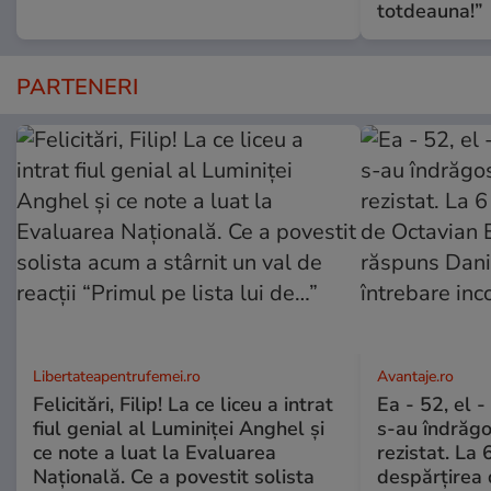
totdeauna!”
PARTENERI
Libertateapentrufemei.ro
Avantaje.ro
Felicitări, Filip! La ce liceu a intrat
Ea - 52, el 
fiul genial al Luminiței Anghel și
s-au îndrăgos
ce note a luat la Evaluarea
rezistat. La 
Națională. Ce a povestit solista
despărțirea 