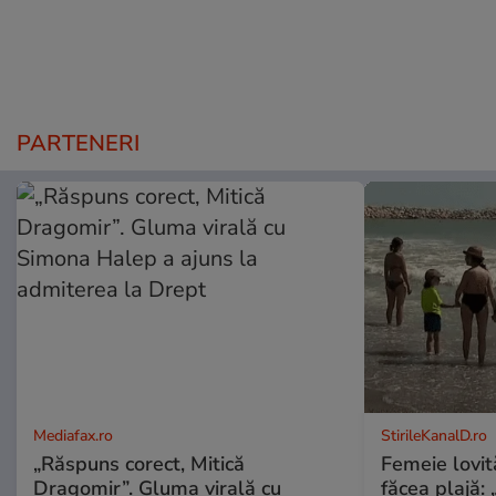
PARTENERI
Mediafax.ro
StirileKanalD.ro
„Răspuns corect, Mitică
Femeie lovit
Dragomir”. Gluma virală cu
făcea plajă: „