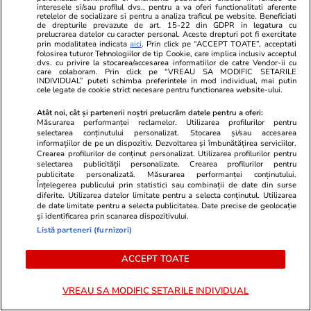
interesele si/sau profilul dvs., pentru a va oferi functionalitati aferente
retelelor de socializare si pentru a analiza traficul pe website. Beneficiati
de drepturile prevazute de art. 15-22 din GDPR in legatura cu
prelucrarea datelor cu caracter personal. Aceste drepturi pot fi exercitate
prin modalitatea indicata
aici
. Prin click pe “ACCEPT TOATE”, acceptati
Lifestyle
20 iul.
folosirea tuturor Tehnologiilor de tip Cookie, care implica inclusiv acceptul
dvs. cu privire la stocarea/accesarea informatiilor de catre Vendor-ii cu
care colaboram. Prin click pe “VREAU SA MODIFIC SETARILE
INDIVIDUAL” puteti schimba preferintele in mod individual, mai putin
cele legate de cookie strict necesare pentru functionarea website-ului.
Ce este batch cooking și cum îți
poate simplifica mesele
Atât noi, cât și partenerii noștri prelucrăm datele pentru a oferi:
Măsurarea performanței reclamelor. Utilizarea profilurilor pentru
săptămânale
selectarea conținutului personalizat. Stocarea și/sau accesarea
informațiilor de pe un dispozitiv. Dezvoltarea și îmbunătățirea serviciilor.
Crearea profilurilor de conținut personalizat. Utilizarea profilurilor pentru
selectarea publicității personalizate. Crearea profilurilor pentru
publicitate personalizată. Măsurarea performanței conținutului.
Înțelegerea publicului prin statistici sau combinații de date din surse
diferite. Utilizarea datelor limitate pentru a selecta conținutul. Utilizarea
Lifestyle
20 iul.
de date limitate pentru a selecta publicitatea. Date precise de geolocație
și identificarea prin scanarea dispozitivului.
Listă parteneri (furnizori)
Ce este agar-agar și cum se
ACCEPT TOATE
utilizează
VREAU SA MODIFIC SETARILE INDIVIDUAL