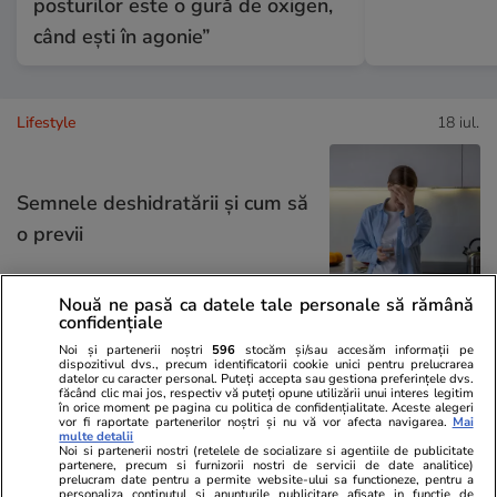
posturilor este o gură de oxigen,
când ești în agonie”
Lifestyle
18 iul.
Semnele deshidratării și cum să
o previi
Nouă ne pasă ca datele tale personale să rămână
confidențiale
Noi și partenerii noștri
596
stocăm și/sau accesăm informații pe
Lifestyle
17 iul.
dispozitivul dvs., precum identificatorii cookie unici pentru prelucrarea
datelor cu caracter personal. Puteți accepta sau gestiona preferințele dvs.
făcând clic mai jos, respectiv vă puteți opune utilizării unui interes legitim
în orice moment pe pagina cu politica de confidențialitate. Aceste alegeri
vor fi raportate partenerilor noștri și nu vă vor afecta navigarea.
Mai
De ce să nu păstrezi cartofii
multe detalii
Noi si partenerii nostri (retelele de socializare si agentiile de publicitate
lângă ceapă
partenere, precum si furnizorii nostri de servicii de date analitice)
prelucram date pentru a permite website-ului sa functioneze, pentru a
personaliza continutul si anunturile publicitare afisate in functie de