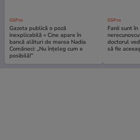
GSP.ro
GSP.ro
Gazeta publică o poză
Fanii sunt în 
inexplicabilă » Cine apare în
nerecunoscut
bancă alături de marea Nadia
doctorul ved
Comăneci: „Nu înțeleg cum e
să fie aceea
posibilă!”