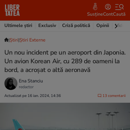
Susține
Cont
Caută
Ultimele știri
Exclusiv
Criză politică
Opinii
Video
|
Ştiri
|
Știri Externe
Un nou incident pe un aeroport din Japonia.
Un avion Korean Air, cu 289 de oameni la
bord, a acroșat o altă aeronavă
Ena Stanciu
redactor
Actualizat pe 16 ian. 2024, 14:36
13 comentarii