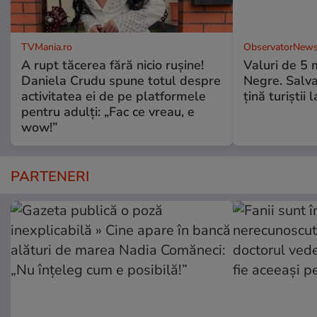
TVMania.ro
ObservatorNews
A rupt tăcerea fără nicio rușine!
Valuri de 5 m
Daniela Crudu spune totul despre
Negre. Salva
activitatea ei de pe platformele
ţină turiştii 
pentru adulți: „Fac ce vreau, e
wow!”
PARTENERI