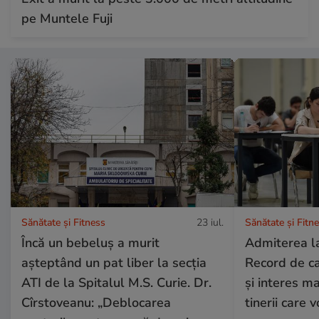
pe Muntele Fuji
Sănătate și Fitness
23 iul.
Sănătate și Fitn
Încă un bebeluș a murit
Admiterea la
așteptând un pat liber la secția
Record de ca
ATI de la Spitalul M.S. Curie. Dr.
și interes ma
Cîrstoveanu: „Deblocarea
tinerii care 