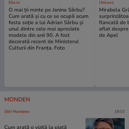
Elle.ro
Unica.ro
O mai ții minte pe Janine Sârbu?
Mirabela Gră
Cum arată și cu ce se ocupă acum
surprinzătoar
fosta soție a lui Adrian Sârbu și
flancată de 
unul dintre cele mai apreciate
aflat despre
modele din anii 90. A fost
de Apel
decorată recent de Ministerul
Culturii din Franța. Foto
MONDEN
Stiri Mondene
18:03
Cum arată o vizită la piață