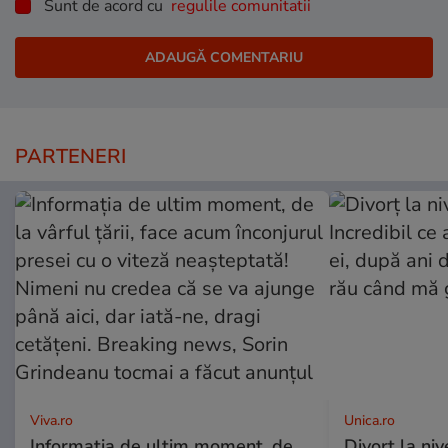
Sunt de acord cu
regulile comunitatii
PARTENERI
Viva.ro
Unica.ro
Informația de ultim moment, de
Divorț la nive