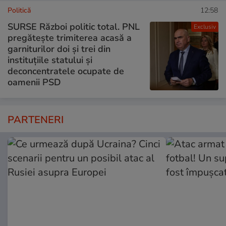
Politică
12:58
SURSE Război politic total. PNL
Exclusiv
pregătește trimiterea acasă a
garniturilor doi și trei din
instituțiile statului și
deconcentratele ocupate de
oamenii PSD
PARTENERI