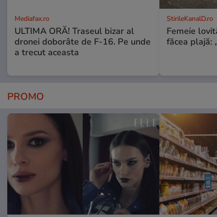
Mediafax.ro
StirileKanalD.ro
ULTIMA ORĂ! Traseul bizar al
Femeie lovit
dronei doborâte de F-16. Pe unde
făcea plajă: „
a trecut aceasta
PROMO