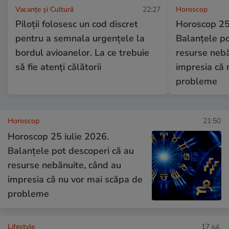
Vacanțe și Cultură
22:27
Horoscop
Piloții folosesc un cod discret
Horoscop 25 
pentru a semnala urgențele la
Balanțele po
bordul avioanelor. La ce trebuie
resurse nebă
să fie atenți călătorii
impresia că 
probleme
Horoscop
21:50
Horoscop 25 iulie 2026.
Balanțele pot descoperi că au
resurse nebănuite, când au
impresia că nu vor mai scăpa de
probleme
Lifestyle
17 iul.