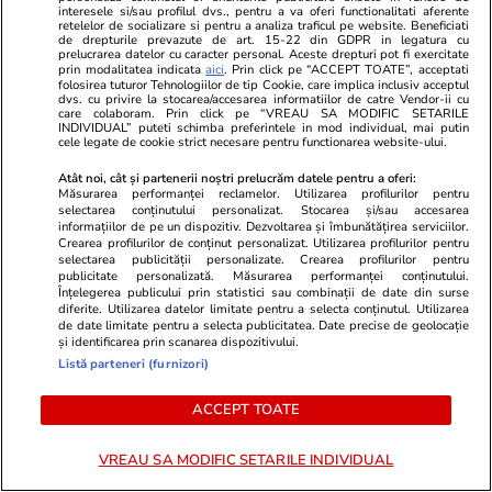
interesele si/sau profilul dvs., pentru a va oferi functionalitati aferente
retelelor de socializare si pentru a analiza traficul pe website. Beneficiati
Ce este agar-agar și cum se
de drepturile prevazute de art. 15-22 din GDPR in legatura cu
prelucrarea datelor cu caracter personal. Aceste drepturi pot fi exercitate
utilizează
prin modalitatea indicata
aici
. Prin click pe “ACCEPT TOATE”, acceptati
folosirea tuturor Tehnologiilor de tip Cookie, care implica inclusiv acceptul
dvs. cu privire la stocarea/accesarea informatiilor de catre Vendor-ii cu
care colaboram. Prin click pe “VREAU SA MODIFIC SETARILE
INDIVIDUAL” puteti schimba preferintele in mod individual, mai putin
cele legate de cookie strict necesare pentru functionarea website-ului.
Atât noi, cât și partenerii noștri prelucrăm datele pentru a oferi:
Știri România
22:35
Măsurarea performanței reclamelor. Utilizarea profilurilor pentru
selectarea conținutului personalizat. Stocarea și/sau accesarea
Prima dronă doborâtă în spațiul
LiveText
informațiilor de pe un dispozitiv. Dezvoltarea și îmbunătățirea serviciilor.
Crearea profilurilor de conținut personalizat. Utilizarea profilurilor pentru
aerian românesc de un pilot
selectarea publicității personalizate. Crearea profilurilor pentru
român de F-16. Resturile
publicitate personalizată. Măsurarea performanței conținutului.
Înțelegerea publicului prin statistici sau combinații de date din surse
rachetei de interceptare și ale
diferite. Utilizarea datelor limitate pentru a selecta conținutul. Utilizarea
de date limitate pentru a selecta publicitatea. Date precise de geolocație
dronei au fost găsite
și identificarea prin scanarea dispozitivului.
Listă parteneri (furnizori)
ACCEPT TOATE
Știri România
21:00
Resturile dronei doborâte la
VREAU SA MODIFIC SETARILE INDIVIDUAL