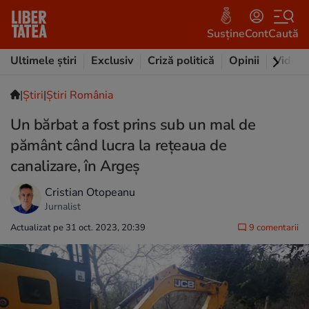
Susține
Cont
Caută
Ultimele știri
Exclusiv
Criză politică
Opinii
Video
|
Ştiri
|
Știri România
Un bărbat a fost prins sub un mal de
pământ când lucra la reţeaua de
canalizare, în Argeș
Cristian Otopeanu
Jurnalist
Actualizat pe 31 oct. 2023, 20:39
9 comentarii