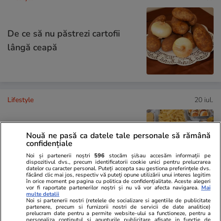
De ce să nu păstrezi cartofii
lângă ceapă
Lifestyle
20 iul.
Ce este batch cooking și cum îți
Nouă ne pasă ca datele tale personale să rămână
poate simplifica mesele
confidențiale
săptămânale
Noi și partenerii noștri
596
stocăm și/sau accesăm informații pe
dispozitivul dvs., precum identificatorii cookie unici pentru prelucrarea
datelor cu caracter personal. Puteți accepta sau gestiona preferințele dvs.
făcând clic mai jos, respectiv vă puteți opune utilizării unui interes legitim
în orice moment pe pagina cu politica de confidențialitate. Aceste alegeri
vor fi raportate partenerilor noștri și nu vă vor afecta navigarea.
Mai
multe detalii
Noi si partenerii nostri (retelele de socializare si agentiile de publicitate
Lifestyle
20 iul.
partenere, precum si furnizorii nostri de servicii de date analitice)
prelucram date pentru a permite website-ului sa functioneze, pentru a
personaliza continutul si anunturile publicitare afisate in functie de