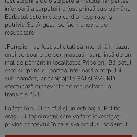
fost surprins de o surpare a malului, iar partea
inferioară a corpului i-a fost prinsă sub pământ.
Bărbatul este în stop cardio-respirator și,
potrivit ISU Argeş, i se fac manevre de
resuscitare.
„Pompierii au fost solicitați să intervină în cazul
unei persoane de sex masculin surprinsă de un
mal de pământ în localitatea Priboieni. Bărbatul
este surprins cu partea inferioară a corpului
sub pământ, iar echipajele SAJ și SMURD
efectuează manevrele de resuscitare”, a
transmis ISU.
La faţa locului se află şi un echipaj al Poliţiei
oraşului Topoloveni, care va face investigaţii
privind contextul în care s-a produs incidentul.