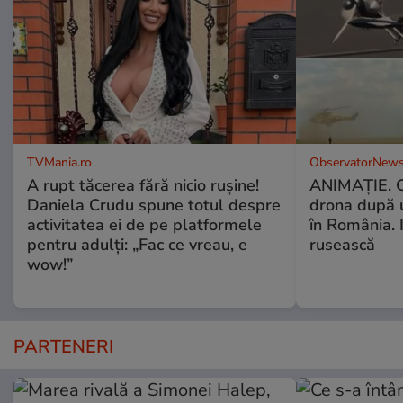
TVMania.ro
ObservatorNews
A rupt tăcerea fără nicio rușine!
ANIMAŢIE. C
Daniela Crudu spune totul despre
drona după 
activitatea ei de pe platformele
în România. In
pentru adulți: „Fac ce vreau, e
rusească
wow!”
PARTENERI