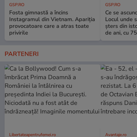
GSP.RO
GSP.RO
Fosta gimnastă a încins
Ce se ascund
Instagramul din Vietnam. Apariția
Locul unde s-
provocatoare care a atras toate
șters din ist
privirile
de ani, cu 7
PARTENERI
Libertateapentrufemei.ro
Avantaje.ro