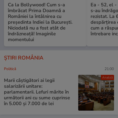
Ca la Bollywood! Cum s-a
Ea - 52, el 
îmbrăcat Prima Doamnă a
s-au îndrăgos
României la întâlnirea cu
rezistat. La 
președinta Indiei la București.
despărțirea 
Niciodată nu a fost atât de
cum a răspu
îndrăzneață! Imaginile
întrebare i
momentului
ȘTIRI ROMÂNIA
Politică
21:00
Analiză
Marii câștigători ai legii
salarizării unitare:
parlamentarii. Lefuri mărite în
următorii ani cu sume cuprinse
în 5.000 și 7.000 de lei