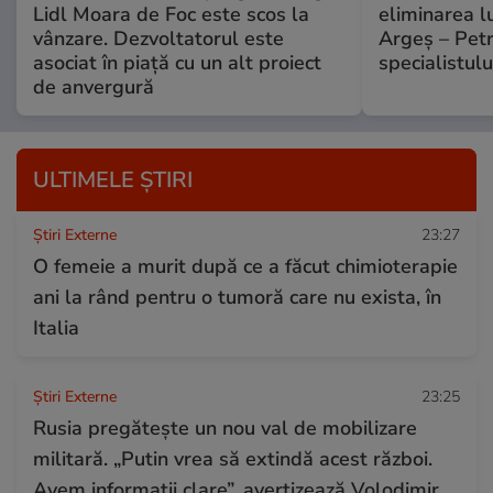
Lidl Moara de Foc este scos la
eliminarea l
vânzare. Dezvoltatorul este
Argeș – Petr
asociat în piață cu un alt proiect
specialistulu
de anvergură
ULTIMELE ȘTIRI
Știri Externe
23:27
O femeie a murit după ce a făcut chimioterapie
ani la rând pentru o tumoră care nu exista, în
Italia
Știri Externe
23:25
Rusia pregătește un nou val de mobilizare
militară. „Putin vrea să extindă acest război.
Avem informații clare”, avertizează Volodimir