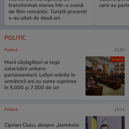
transformat marea într-o scenă
care au part
de film romantic. Turiștii prezenți
s-au uitat de două ori
POLITIC
Politică
21:00
Analiză
Marii câștigători ai legii
salarizării unitare:
parlamentarii. Lefuri mărite în
următorii ani cu sume cuprinse
în 5.000 și 7.000 de lei
Politică
15:14
Ciprian Ciucu, despre „bombele