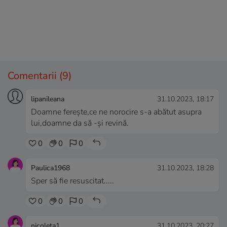
Comentarii
(9)
lipanileana
31.10.2023, 18:17
Doamne ferește,ce ne norocire s-a abătut asupra
lui,doamne da să -și revină.
0
0
0
Paulica1968
31.10.2023, 18:28
Sper să fie resuscitat.....
0
0
0
nicoleta1
31.10.2023, 20:27