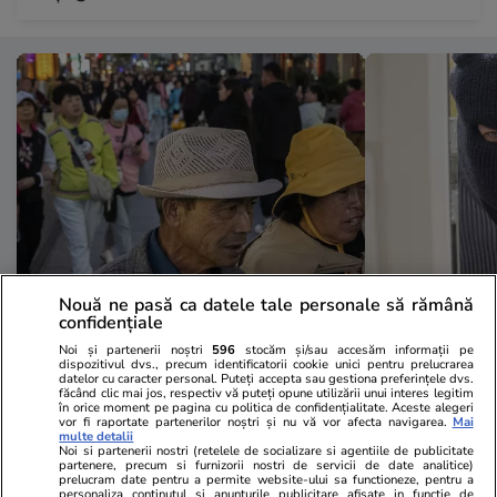
Nouă ne pasă ca datele tale personale să rămână
Lifestyle
20:55
Lifestyle
confidențiale
Un patron din China a aflat ce a
La ce se uită
Noi și partenerii noștri
596
stocăm și/sau accesăm informații pe
dispozitivul dvs., precum identificatorii cookie unici pentru prelucrarea
făcut angajatul său la nuntă și l-a
când aleg să
datelor cu caracter personal. Puteți accepta sau gestiona preferințele dvs.
făcând clic mai jos, respectiv vă puteți opune utilizării unui interes legitim
dat afară imediat: „Nu am niciun
în orice moment pe pagina cu politica de confidențialitate. Aceste alegeri
vor fi raportate partenerilor noștri și nu vă vor afecta navigarea.
Mai
respect pentru tine”
multe detalii
Noi si partenerii nostri (retelele de socializare si agentiile de publicitate
partenere, precum si furnizorii nostri de servicii de date analitice)
prelucram date pentru a permite website-ului sa functioneze, pentru a
personaliza continutul si anunturile publicitare afisate in functie de