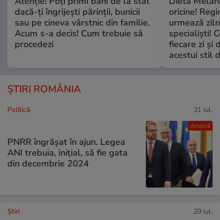
Atenție! Poți primi bani de la stat
Dieta Melan
dacă-ți îngrijești părinții, bunicii
oricine! Regi
sau pe cineva vârstnic din familie.
urmează zilni
Acum s-a decis! Cum trebuie să
specialiști! 
procedezi
fiecare zi și 
acestui stil 
ȘTIRI ROMÂNIA
Politică
31 iul.
Analiză
PNRR îngrășat în ajun. Legea
ANI trebuia, inițial, să fie gata
din decembrie 2024
Ştiri
29 iul.