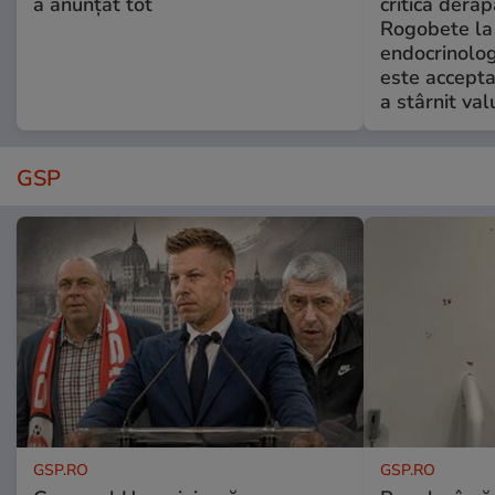
a anunțat tot
critică derap
Rogobete la
endocrinolog
este accepta
a stârnit valu
GSP
GSP.RO
GSP.RO