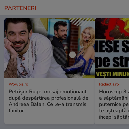
PARTENERI
Wowbiz.ro
Redactia.ro
Petrișor Ruge, mesaj emoționant
Horoscop 3 
după despărțirea profesională de
a săptămânii
Andreea Bălan. Ce le-a transmis
puternice pe
fanilor
te așteaptă 
începi săptă