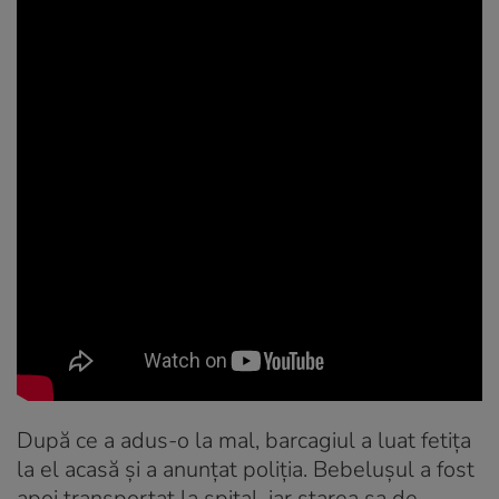
După ce a adus-o la mal, barcagiul a luat fetița
la el acasă și a anunțat poliția. Bebelușul a fost
apoi transportat la spital, iar starea sa de