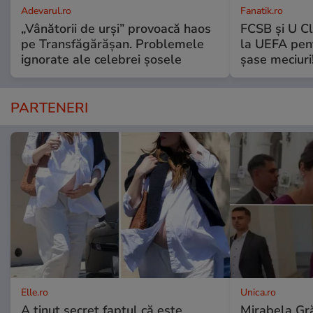
Adevarul.ro
Fanatik.ro
„Vânătorii de urși” provoacă haos
FCSB și U Cl
pe Transfăgărășan. Problemele
la UEFA pentr
ignorate ale celebrei șosele
șase meciuri
PARTENERI
Elle.ro
Unica.ro
A ținut secret faptul că este
Mirabela Gră