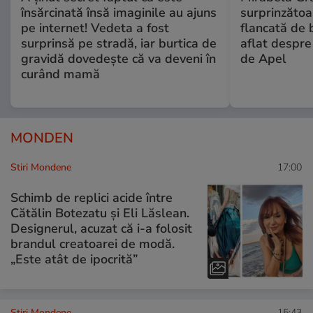
însărcinată însă imaginile au ajuns
surprinzătoar
pe internet! Vedeta a fost
flancată de 
surprinsă pe stradă, iar burtica de
aflat despre
gravidă dovedește că va deveni în
de Apel
curând mamă
MONDEN
Stiri Mondene
17:00
Schimb de replici acide între
Cătălin Botezatu și Eli Lăslean.
Designerul, acuzat că i-a folosit
brandul creatoarei de modă.
„Este atât de ipocrită”
Stiri Mondene
15:43