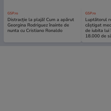
GSP.ro
GSP.ro
Distracție la plajă! Cum a apărut
Luptătorul 
Georgina Rodriguez înainte de
câștigat meci
nunta cu Cristiano Ronaldo
de iubita lui
18.000 de s