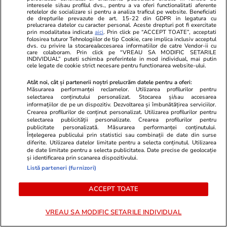
interesele si/sau profilul dvs., pentru a va oferi functionalitati aferente
Lifestyle
01 aug.
retelelor de socializare si pentru a analiza traficul pe website. Beneficiati
de drepturile prevazute de art. 15-22 din GDPR in legatura cu
prelucrarea datelor cu caracter personal. Aceste drepturi pot fi exercitate
prin modalitatea indicata
aici
. Prin click pe “ACCEPT TOATE”, acceptati
Cum se face cafeaua la presa
folosirea tuturor Tehnologiilor de tip Cookie, care implica inclusiv acceptul
dvs. cu privire la stocarea/accesarea informatiilor de catre Vendor-ii cu
franceză – cum funcționează și
care colaboram. Prin click pe “VREAU SA MODIFIC SETARILE
INDIVIDUAL” puteti schimba preferintele in mod individual, mai putin
cele legate de cookie strict necesare pentru functionarea website-ului.
care sunt avantajele
Atât noi, cât și partenerii noștri prelucrăm datele pentru a oferi:
Măsurarea performanței reclamelor. Utilizarea profilurilor pentru
selectarea conținutului personalizat. Stocarea și/sau accesarea
informațiilor de pe un dispozitiv. Dezvoltarea și îmbunătățirea serviciilor.
Crearea profilurilor de conținut personalizat. Utilizarea profilurilor pentru
Lifestyle
15 iul.
selectarea publicității personalizate. Crearea profilurilor pentru
publicitate personalizată. Măsurarea performanței conținutului.
Înțelegerea publicului prin statistici sau combinații de date din surse
diferite. Utilizarea datelor limitate pentru a selecta conținutul. Utilizarea
Combinaţii răcoritoare de apă
de date limitate pentru a selecta publicitatea. Date precise de geolocație
cu fructe şi plante aromatice
și identificarea prin scanarea dispozitivului.
Listă parteneri (furnizori)
pentru vară
ACCEPT TOATE
VREAU SA MODIFIC SETARILE INDIVIDUAL
Lifestyle
01 aug.