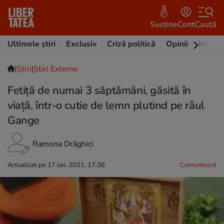
Susține
Cont
Caută
Ultimele știri
Exclusiv
Criză politică
Opinii
Intervi
|
Ştiri
|
Știri Externe
Fetiță de numai 3 săptămâni, găsită în
viață, într-o cutie de lemn plutind pe râul
Gange
Ramona Drăghici
Actualizat pe 17 iun. 2021, 17:36
Comentează