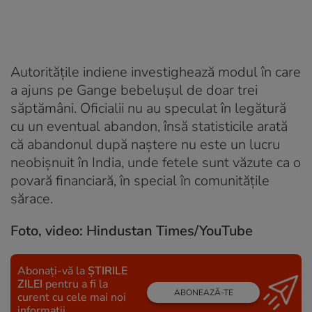
Autoritățile indiene investighează modul în care
a ajuns pe Gange bebelușul de doar trei
săptămâni. Oficialii nu au speculat în legătură
cu un eventual abandon, însă statisticile arată
că abandonul după naștere nu este un lucru
neobișnuit în India, unde fetele sunt văzute ca o
povară financiară, în special în comunitățile
sărace.
Foto, video: Hindustan Times/YouTube
Abonați-vă la
ȘTIRILE
ZILEI
pentru a fi la
ABONEAZĂ-TE
curent cu cele mai noi
informații.