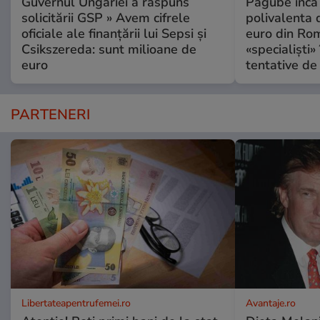
Guvernul Ungariei a răspuns
Pagube încă 
solicitării GSP » Avem cifrele
polivalenta 
oficiale ale finanțării lui Sepsi și
euro din Rom
Csikszereda: sunt milioane de
«specialiști»
euro
tentative de 
PARTENERI
Libertateapentrufemei.ro
Avantaje.ro