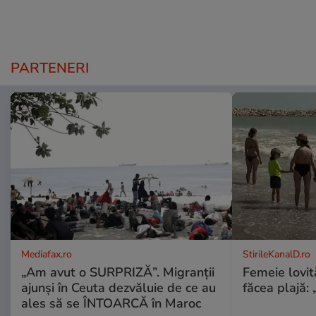
PARTENERI
Mediafax.ro
StirileKanalD.ro
„Am avut o SURPRIZĂ”. Migranții
Femeie lovit
ajunși în Ceuta dezvăluie de ce au
făcea plajă: „
ales să se ÎNTOARCĂ în Maroc