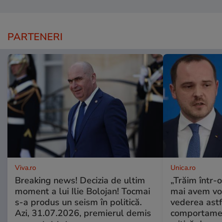
PARTENERI
Viva.ro
Unica.ro
Breaking news! Decizia de ultim
„Trăim într-
moment a lui Ilie Bolojan! Tocmai
mai avem vo
s-a produs un seism în politică.
vederea astf
Azi, 31.07.2026, premierul demis
comportamen