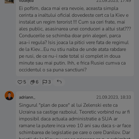
vudejea
21.09.2023, 17:49
Ei poftim, daca mai era nevoie, aceasta simpla
cerinta a inaltului oficial dovedeste cert ca la Kiev e
instalat un regim terorist !!! Cum sa ceri frate, mai
ales public, asasinarea unei conduceri a altui stat???
Conducerile se schimba doar prin alegeri, parca
asa-i regula? Isis joaca la pitici vere fata de regimul
de la Kiev...Eu nu stiu naiba de unde atata rabdare
pe rusi, de ce nu-i rade total si complet in doua
minute sau mai putin. Ihh, e frica Rusiei cumva ca
occidentul o sa puna sanctiuni?
5
6
3
adriann_
21.09.2023, 18:33
Singurul "plan de pace" al lui Zelenski este ca
Ucraina sa castige razboiul. Teoretic vorbind nu ar fi
imposibil daca actuala administratie a SUA ar
ramane la putere inca vreo 10 ani sau daca s-ar face
schimbarea de legislatie pe care o cere Danilov. Dar