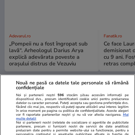
Adevarul.ro
Fanatik.ro
„Pompeii nu a fost îngropat sub
Ce face Lau
lavă“. Arheologul Darius Arya
demisionat d
explică adevărata poveste a
cu 9 ani. Fo
orașului distrus de Vezuviu
retras compl
Nouă ne pasă ca datele tale personale să rămână
PARTENERI
confidențiale
Noi și partenerii noștri
596
stocăm și/sau accesăm informații pe
dispozitivul dvs., precum identificatorii cookie unici pentru prelucrarea
datelor cu caracter personal. Puteți accepta sau gestiona preferințele dvs.
făcând clic mai jos, respectiv vă puteți opune utilizării unui interes legitim
în orice moment pe pagina cu politica de confidențialitate. Aceste alegeri
vor fi raportate partenerilor noștri și nu vă vor afecta navigarea.
Mai
multe detalii
Noi si partenerii nostri (retelele de socializare si agentiile de publicitate
partenere, precum si furnizorii nostri de servicii de date analitice)
prelucram date pentru a permite website-ului sa functioneze, pentru a
personaliza continutul si anunturile publicitare afisate in functie de