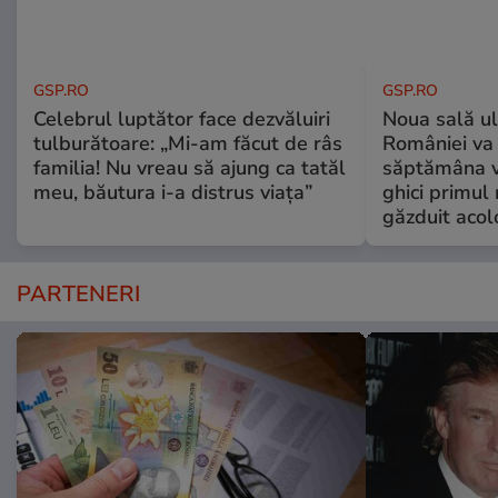
GSP.RO
GSP.RO
Celebrul luptător face dezvăluiri
Noua sală u
tulburătoare: „Mi-am făcut de râs
României va 
familia! Nu vreau să ajung ca tatăl
săptămâna vi
meu, băutura i-a distrus viața”
ghici primul 
găzduit acol
PARTENERI