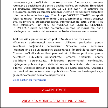
interesele si/sau profilul dvs., pentru a va oferi functionalitati aferente
retelelor de socializare si pentru a analiza traficul pe website. Beneficiati
de drepturile prevazute de art. 15-22 din GDPR in legatura cu
prelucrarea datelor cu caracter personal. Aceste drepturi pot fi exercitate
prin modalitatea indicata
aici
. Prin click pe “ACCEPT TOATE”, acceptati
folosirea tuturor Tehnologiilor de tip Cookie, care implica inclusiv acceptul
dvs. cu privire la stocarea/accesarea informatiilor de catre Vendor-ii cu
Elle.ro
Unica.ro
care colaboram. Prin click pe “VREAU SA MODIFIC SETARILE
INDIVIDUAL” puteti schimba preferintele in mod individual, mai putin
O mai ții minte pe Janine Sârbu?
Mirabela Gră
cele legate de cookie strict necesare pentru functionarea website-ului.
Cum arată și cu ce se ocupă acum
surprinzătoar
fosta soție a lui Adrian Sârbu și
flancată de 
Atât noi, cât și partenerii noștri prelucrăm datele pentru a oferi:
Măsurarea performanței reclamelor. Utilizarea profilurilor pentru
unul dintre cele mai apreciate
aflat despre
selectarea conținutului personalizat. Stocarea și/sau accesarea
modele din anii 90. A fost
de Apel
informațiilor de pe un dispozitiv. Dezvoltarea și îmbunătățirea serviciilor.
Crearea profilurilor de conținut personalizat. Utilizarea profilurilor pentru
decorată recent de Ministerul
selectarea publicității personalizate. Crearea profilurilor pentru
Culturii din Franța. Foto
publicitate personalizată. Măsurarea performanței conținutului.
Înțelegerea publicului prin statistici sau combinații de date din surse
diferite. Utilizarea datelor limitate pentru a selecta conținutul. Utilizarea
de date limitate pentru a selecta publicitatea. Date precise de geolocație
și identificarea prin scanarea dispozitivului.
Listă parteneri (furnizori)
ACCEPT TOATE
VREAU SA MODIFIC SETARILE INDIVIDUAL
MONDEN