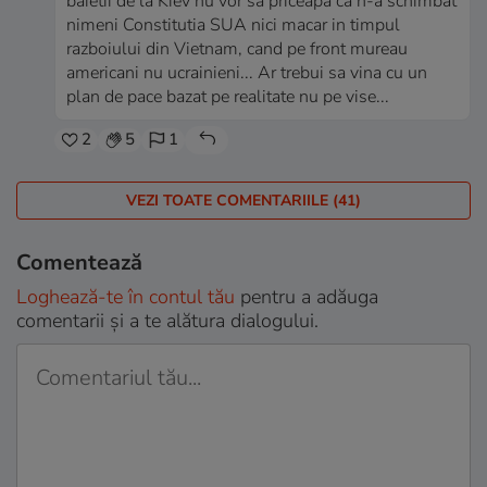
baietii de la Kiev nu vor sa priceapa ca n-a schimbat
nimeni Constitutia SUA nici macar in timpul
razboiului din Vietnam, cand pe front mureau
americani nu ucrainieni... Ar trebui sa vina cu un
plan de pace bazat pe realitate nu pe vise...
2
5
1
VEZI TOATE COMENTARIILE (41)
Comentează
Loghează-te în contul tău
pentru a adăuga
comentarii și a te alătura dialogului.