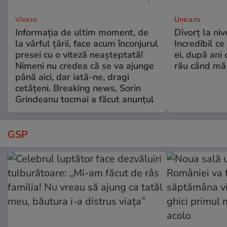
Viva.ro
Unica.ro
Informația de ultim moment, de
Divorț la nive
la vârful țării, face acum înconjurul
Incredibil ce
presei cu o viteză neașteptată!
ei, după ani 
Nimeni nu credea că se va ajunge
rău când mă
până aici, dar iată-ne, dragi
cetățeni. Breaking news, Sorin
Grindeanu tocmai a făcut anunțul
GSP