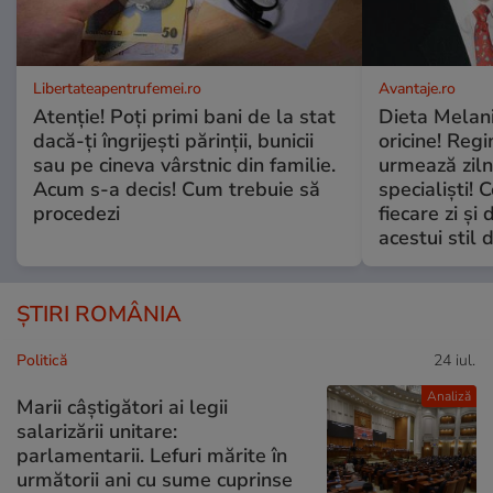
Libertateapentrufemei.ro
Avantaje.ro
Atenție! Poți primi bani de la stat
Dieta Melan
dacă-ți îngrijești părinții, bunicii
oricine! Regi
sau pe cineva vârstnic din familie.
urmează zilni
Acum s-a decis! Cum trebuie să
specialiști! 
procedezi
fiecare zi și 
acestui stil 
ȘTIRI ROMÂNIA
Politică
24 iul.
Analiză
Marii câștigători ai legii
salarizării unitare:
parlamentarii. Lefuri mărite în
următorii ani cu sume cuprinse