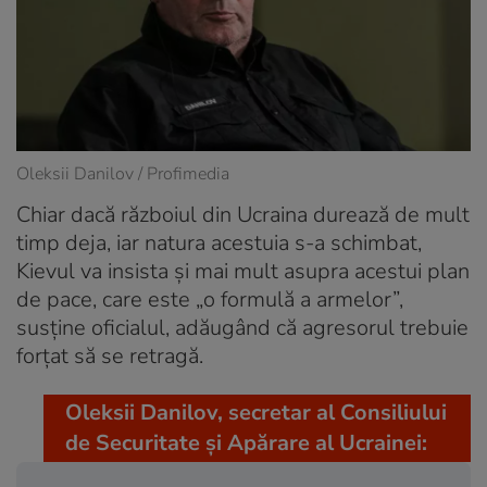
Oleksii Danilov / Profimedia
Chiar dacă războiul din Ucraina durează de mult
timp deja, iar natura acestuia s-a schimbat,
Kievul va insista și mai mult asupra acestui plan
de pace, care este „o formulă a armelor”,
susține oficialul, adăugând că agresorul trebuie
forțat să se retragă.
Oleksii Danilov, secretar al Consiliului
de Securitate și Apărare al Ucrainei: