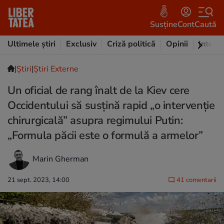
Susține
Cont
Caută
Ultimele știri
Exclusiv
Criză politică
Opinii
Intervi
|
Ştiri
|
Știri Externe
Un oficial de rang înalt de la Kiev cere
Occidentului să susțină rapid „o intervenție
chirurgicală” asupra regimului Putin:
„Formula păcii este o formulă a armelor”
Marin Gherman
21 sept. 2023, 14:00
41 comentarii