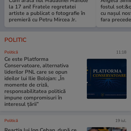
Cum arată fiul Mădălinei Manole
Angela Simil
la 17 ani! Fratele regretatei
fostul sot:&qu
artiste a publicat o fotografie în
cu nașul nost
premieră cu Petru Mircea Jr.
fara preced
POLITIC
Politică
11:18
Ce este Platforma
Conservatoare, alternativa
liderilor PNL care se opun
ideilor lui Ilie Bolojan: „În
momente de criză,
responsabilitatea politică
impune compromisuri în
interesul țării”
Politică
19 iul.
Reacția lui Ion Ceban, după ce