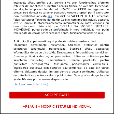
Sfântul Ilie. Cui îi spunem La
interesele si/sau profilul dvs., pentru a va oferi functionalitati aferente
retelelor de socializare si pentru a analiza traficul pe website. Beneficiati
Mulți Ani
de drepturile prevazute de art. 15-22 din GDPR in legatura cu
prelucrarea datelor cu caracter personal. Aceste drepturi pot fi exercitate
prin modalitatea indicata
aici
. Prin click pe “ACCEPT TOATE”, acceptati
folosirea tuturor Tehnologiilor de tip Cookie, care implica inclusiv acceptul
dvs. cu privire la stocarea/accesarea informatiilor de catre Vendor-ii cu
care colaboram. Prin click pe “VREAU SA MODIFIC SETARILE
INDIVIDUAL” puteti schimba preferintele in mod individual, mai putin
Știri România
17 iul.
cele legate de cookie strict necesare pentru functionarea website-ului.
Atât noi, cât și partenerii noștri prelucrăm datele pentru a oferi:
Măsurarea performanței reclamelor. Utilizarea profilurilor pentru
Sfântul Ilie – tradiții, obiceiuri și
selectarea conținutului personalizat. Stocarea și/sau accesarea
superstiții. Ce să nu faci de
informațiilor de pe un dispozitiv. Dezvoltarea și îmbunătățirea serviciilor.
Crearea profilurilor de conținut personalizat. Utilizarea profilurilor pentru
Sfântul Ilie
selectarea publicității personalizate. Crearea profilurilor pentru
publicitate personalizată. Măsurarea performanței conținutului.
Înțelegerea publicului prin statistici sau combinații de date din surse
diferite. Utilizarea datelor limitate pentru a selecta conținutul. Utilizarea
de date limitate pentru a selecta publicitatea. Date precise de geolocație
și identificarea prin scanarea dispozitivului.
Lifestyle
18 iul.
Listă parteneri (furnizori)
ACCEPT TOATE
Semnele deshidratării și cum să
VREAU SA MODIFIC SETARILE INDIVIDUAL
o previi