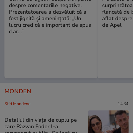
despre comentariile negative.
surprinzătoar
Prezentatoarea a dezvăluit că a
flancată de 
fost jignită și amenințată: „Un
aflat despre
lucru cred că e important de spus
de Apel
clar...”
MONDEN
Stiri Mondene
14:34
Detaliul din viața de cuplu pe
care Răzvan Fodor l-a
recunoscut public: „Se lasă cu