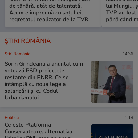
de tânără, atât de talentată.
lui Mungiu, ș
Acum e împreună cu soțul ei,
TVR au fost 
regretatul realizator de la TVR
până când mo
ȘTIRI ROMÂNIA
Știri România
14:36
Sorin Grindeanu a anunțat cum
votează PSD proiectele
restante din PNRR. Ce se
întâmplă cu noua lege a
salarizării și cu Codul
Urbanismului
Politică
11:18
Ce este Platforma
Conservatoare, alternativa