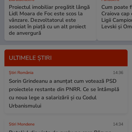
Proiectul imobiliar pregătit lângă
Cum poate fi
Lidl Moara de Foc este scos la
Craiova cap d
vânzare. Dezvoltatorul este
Ligii Campio
asociat în piață cu un alt proiect
Levski şi Om
de anvergură
ULTIMELE ȘTIRI
Știri România
14:36
Sorin Grindeanu a anunțat cum votează PSD
proiectele restante din PNRR. Ce se întâmplă
cu noua lege a salarizării și cu Codul
Urbanismului
Stiri Mondene
14:34