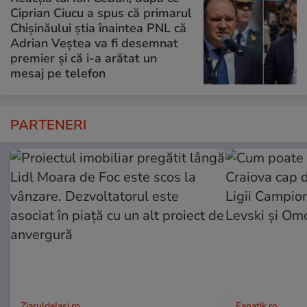
Ciprian Ciucu a spus că primarul
Chișinăului știa înaintea PNL că
Adrian Veștea va fi desemnat
premier și că i-a arătat un
mesaj pe telefon
PARTENERI
ZiaruldeIasi.ro
Fanatik.ro