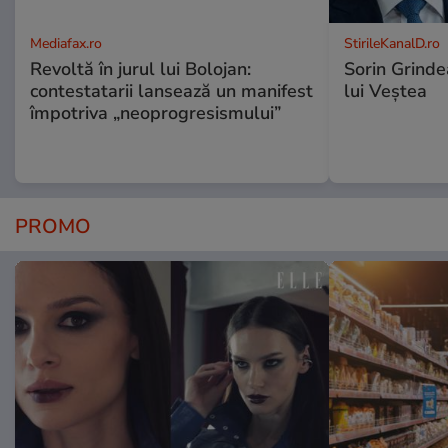
Mediafax.ro
StirileKanalD.ro
Revoltă în jurul lui Bolojan:
Sorin Grinde
contestatarii lansează un manifest
lui Veștea
împotriva „neoprogresismului”
PROMO