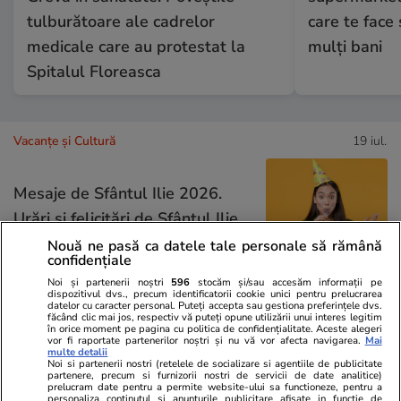
tulburătoare ale cadrelor
care te face 
medicale care au protestat la
mulți bani
Spitalul Floreasca
Vacanțe și Cultură
19 iul.
Mesaje de Sfântul Ilie 2026.
Urări și felicitări de Sfântul Ilie
2026
Nouă ne pasă ca datele tale personale să rămână
confidențiale
Noi și partenerii noștri
596
stocăm și/sau accesăm informații pe
dispozitivul dvs., precum identificatorii cookie unici pentru prelucrarea
datelor cu caracter personal. Puteți accepta sau gestiona preferințele dvs.
făcând clic mai jos, respectiv vă puteți opune utilizării unui interes legitim
Vacanțe și Cultură
17 iul.
în orice moment pe pagina cu politica de confidențialitate. Aceste alegeri
vor fi raportate partenerilor noștri și nu vă vor afecta navigarea.
Mai
multe detalii
Noi si partenerii nostri (retelele de socializare si agentiile de publicitate
Ce nume se sărbătoresc de
partenere, precum si furnizorii nostri de servicii de date analitice)
prelucram date pentru a permite website-ului sa functioneze, pentru a
personaliza continutul si anunturile publicitare afisate in functie de