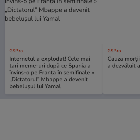
GSP.ro
GSP.ro
Internetul a explodat! Cele mai
Cauza morții
tari meme-uri după ce Spania a
a dezvăluit 
învins-o pe Franța în semifinale »
„Dictatorul” Mbappe a devenit
bebelușul lui Yamal