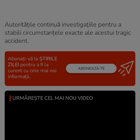
Autoritățile continuă investigațiile pentru a
stabili circumstanțele exacte ale acestui tragic
accident.
Abonați-vă la
ȘTIRILE
ZILEI
pentru a fi la
ABONEAZĂ-TE
curent cu cele mai noi
informații.
URMĂREȘTE CEL MAI NOU VIDEO