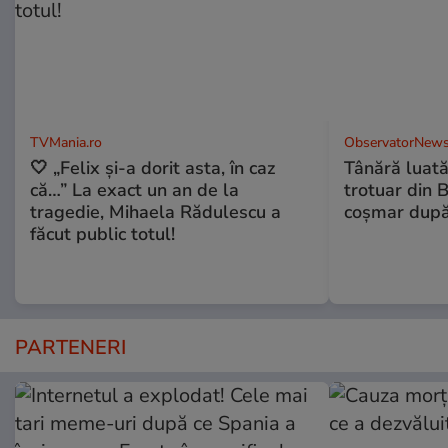
TVMania.ro
ObservatorNews
🤍 „Felix și-a dorit asta, în caz
Tânără luat
că…” La exact un an de la
trotuar din 
tragedie, Mihaela Rădulescu a
coşmar după
făcut public totul!
PARTENERI