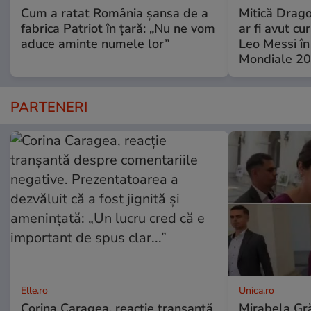
Cum a ratat România șansa de a
Mitică Drago
fabrica Patriot în țară: „Nu ne vom
ar fi avut cu
aduce aminte numele lor”
Leo Messi în
Mondiale 20
PARTENERI
Elle.ro
Unica.ro
Corina Caragea, reacție tranșantă
Mirabela Gră