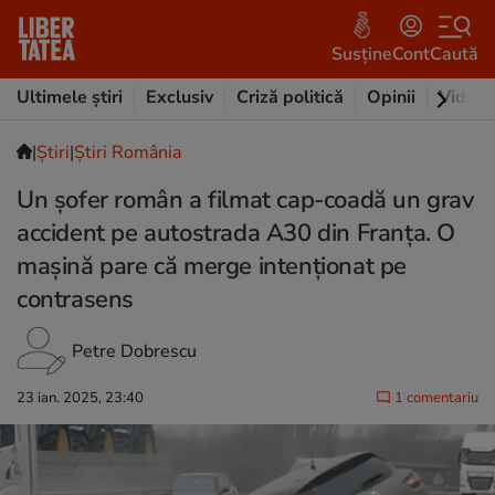
Susține
Cont
Caută
Ultimele știri
Exclusiv
Criză politică
Opinii
Video
|
Ştiri
|
Știri România
Un șofer român a filmat cap-coadă un grav
accident pe autostrada A30 din Franța. O
mașină pare că merge intenționat pe
contrasens
Petre Dobrescu
23 ian. 2025, 23:40
1 comentariu