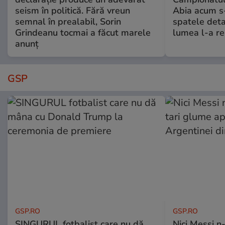
seism în politică. Fără vreun
Abia acum s-
semnal în prealabil, Sorin
spatele deta
Grindeanu tocmai a făcut marele
lumea l-a r
anunț
GSP
GSP.RO
GSP.RO
SINGURUL fotbalist care nu dă
Nici Messi n