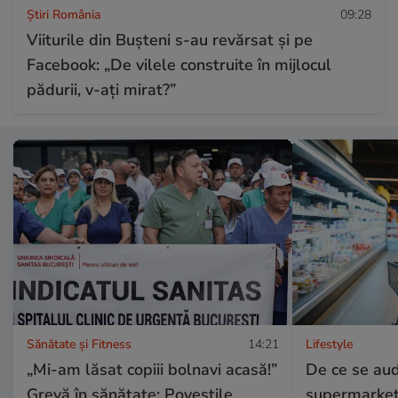
Știri România
09:28
Viiturile din Bușteni s-au revărsat și pe
Facebook: „De vilele construite în mijlocul
pădurii, v-ați mirat?”
Sănătate și Fitness
14:21
Lifestyle
„Mi-am lăsat copiii bolnavi acasă!”
De ce se au
Grevă în sănătate: Poveștile
supermarket: