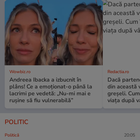
Wowbiz.ro
Redactia.ro
Andreea Ibacka a izbucnit în
Dacă parten
plâns! Ce a emoționat-o până la
din această v
lacrimi pe vedetă: „Nu-mi mai e
greșeli. Cum 
rușine să fiu vulnerabilă”
viața după v
POLITIC
Politică
20:05