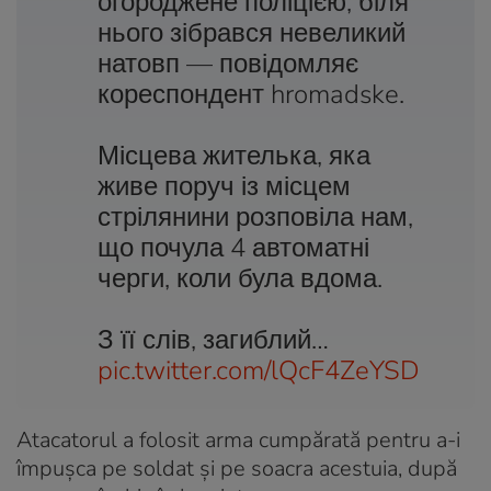
огороджене поліцією, біля
нього зібрався невеликий
натовп — повідомляє
кореспондент hromadske.
Місцева жителька, яка
живе поруч із місцем
стрілянини розповіла нам,
що почула 4 автоматні
черги, коли була вдома.
З її слів, загиблий…
pic.twitter.com/lQcF4ZeYSD
Atacatorul a folosit arma cumpărată pentru a-i
împuşca pe soldat şi pe soacra acestuia, după