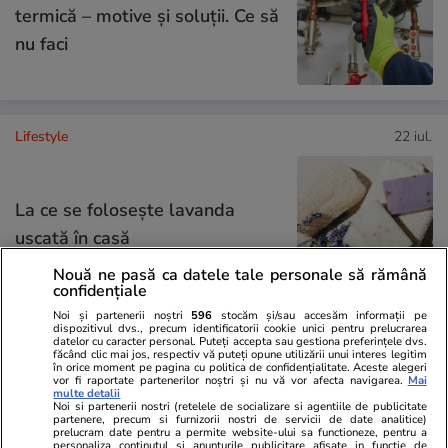
termică – motive și soluții. Ce să
nu faci
Lifestyle
22 iul.
La ce se folosește lavanda
uscată în casă
Nouă ne pasă ca datele tale personale să rămână
confidențiale
Noi și partenerii noștri
596
stocăm și/sau accesăm informații pe
dispozitivul dvs., precum identificatorii cookie unici pentru prelucrarea
datelor cu caracter personal. Puteți accepta sau gestiona preferințele dvs.
Știri România
21:14
făcând clic mai jos, respectiv vă puteți opune utilizării unui interes legitim
în orice moment pe pagina cu politica de confidențialitate. Aceste alegeri
vor fi raportate partenerilor noștri și nu vă vor afecta navigarea.
Mai
Șoferii de TIR, cei mai căutați
multe detalii
Noi si partenerii nostri (retelele de socializare si agentiile de publicitate
angajați din România. Peste
partenere, precum si furnizorii nostri de servicii de date analitice)
prelucram date pentru a permite website-ului sa functioneze, pentru a
29.000 de posturi sunt libere în
personaliza continutul si anunturile publicitare afisate in functie de