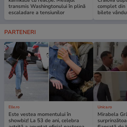
kamikaze cu reacție. Mesajul
Craiova dup
transmis Washingtonului în plină
complet din 
escaladare a tensiunilor
bilete vându
PARTENERI
Elle.ro
Unica.ro
Este vestea momentului în
Mirabela Gră
showbiz! La 53 de ani, celebra
surprinzătoar
actriță a anunțat oficial nașterea
flancată de 