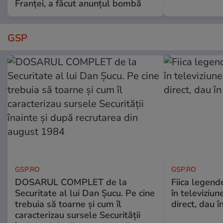
Franței, a făcut anunțul bombă
GSP
GSP.RO
GSP.RO
DOSARUL COMPLET de la
Fiica legende
Securitate al lui Dan Șucu. Pe cine
în televiziun
trebuia să toarne și cum îl
direct, dau î
caracterizau sursele Securității