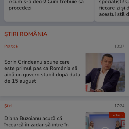
Acum s-a decis! Cum trebuie să
specialiști! 
procedezi
fiecare zi și 
acestui stil 
ȘTIRI ROMÂNIA
Politică
18:37
Sorin Grindeanu spune care
este primul pas ca România să
aibă un guvern stabil după data
de 15 august
Ştiri
17:24
Exclusiv
Diana Buzoianu acuză că
încearcă în zadar să intre în