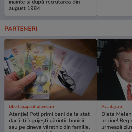
înainte și după recrutarea din
august 1984
PARTENERI
Libertateapentrufemei.ro
Avantaje.ro
Atenție! Poți primi bani de la stat
Dieta Melan
dacă-ți îngrijești părinții, bunicii
oricine! Regi
sau pe cineva vârstnic din familie.
urmează zilni