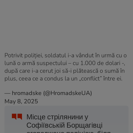
Potrivit poliţiei, soldatul i-a vândut în urmă cu o
lună o armă suspectului – cu 1.000 de dolari -,
după care i-a cerut joi să-i plătească o sumă în
plus, ceea ce a condus la un „conflict” între ei.
— hromadske (@HromadskeUA)
May 8, 2025
Місце стрілянини у
Софіївській Борщагівці