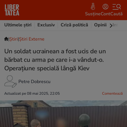
Susține
Cont
Caută
Ultimele știri
Exclusiv
Criză politică
Opinii
Intervi
|
Ştiri
|
Știri Externe
Un soldat ucrainean a fost ucis de un
bărbat cu arma pe care i-a vândut-o.
Operațiune specială lângă Kiev
Petre Dobrescu
Actualizat pe 08 mai 2025, 22:05
Comentează