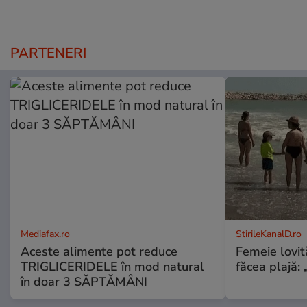
PARTENERI
Mediafax.ro
StirileKanalD.ro
Aceste alimente pot reduce
Femeie lovit
TRIGLICERIDELE în mod natural
făcea plajă: „
în doar 3 SĂPTĂMÂNI