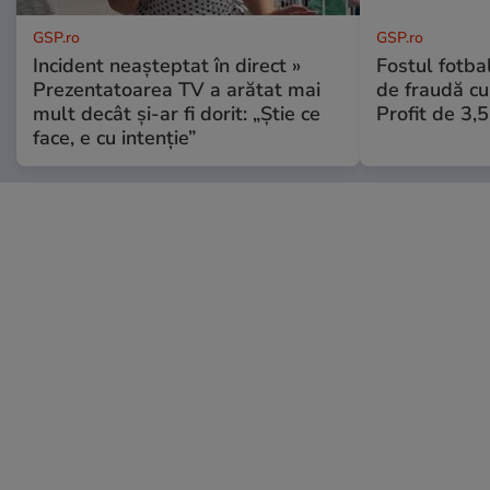
GSP.ro
GSP.ro
Incident neașteptat în direct »
Fostul fotba
Prezentatoarea TV a arătat mai
de fraudă cu 
mult decât și-ar fi dorit: „Știe ce
Profit de 3,
face, e cu intenție”