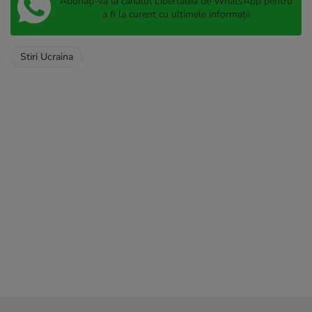
Abonați-vă la canalul Libertatea de WhatsApp pentru
a fi la curent cu ultimele informații
Stiri Ucraina