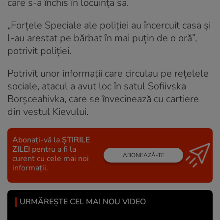
care s-a închis în locuinţa sa.
„Forţele Speciale ale poliţiei au încercuit casa şi
l-au arestat pe bărbat în mai puţin de o oră”,
potrivit poliţiei.
Potrivit unor informaţii care circulau pe reţelele
sociale, atacul a avut loc în satul Sofiivska
Borşceahivka, care se învecinează cu cartiere
din vestul Kievului.
Abonați-vă la
ȘTIRILE
ZILEI
pentru a fi la
ABONEAZĂ-TE
curent cu cele mai noi
informații.
URMĂREȘTE CEL MAI NOU VIDEO