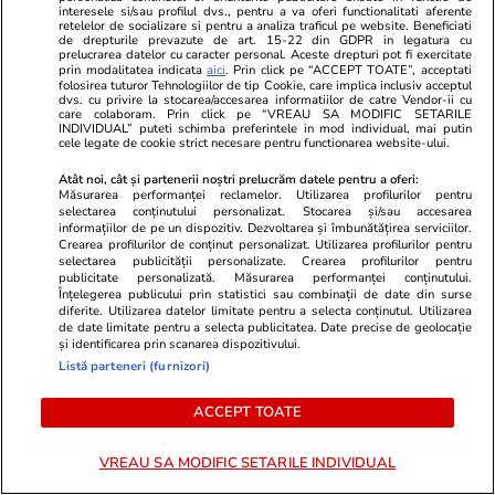
interesele si/sau profilul dvs., pentru a va oferi functionalitati aferente
toată țara
retelelor de socializare si pentru a analiza traficul pe website. Beneficiati
de drepturile prevazute de art. 15-22 din GDPR in legatura cu
prelucrarea datelor cu caracter personal. Aceste drepturi pot fi exercitate
prin modalitatea indicata
aici
. Prin click pe “ACCEPT TOATE”, acceptati
folosirea tuturor Tehnologiilor de tip Cookie, care implica inclusiv acceptul
dvs. cu privire la stocarea/accesarea informatiilor de catre Vendor-ii cu
Știri România
18:44
care colaboram. Prin click pe “VREAU SA MODIFIC SETARILE
INDIVIDUAL” puteti schimba preferintele in mod individual, mai putin
cele legate de cookie strict necesare pentru functionarea website-ului.
Centrala Nucleară Cernavodă
Atât noi, cât și partenerii noștri prelucrăm datele pentru a oferi:
oprește și Unitatea 2 din cauza
Măsurarea performanței reclamelor. Utilizarea profilurilor pentru
selectarea conținutului personalizat. Stocarea și/sau accesarea
secetei. Ce se întâmplă cu
informațiilor de pe un dispozitiv. Dezvoltarea și îmbunătățirea serviciilor.
Crearea profilurilor de conținut personalizat. Utilizarea profilurilor pentru
furnizarea de energie electrică
selectarea publicității personalizate. Crearea profilurilor pentru
publicitate personalizată. Măsurarea performanței conținutului.
Înțelegerea publicului prin statistici sau combinații de date din surse
diferite. Utilizarea datelor limitate pentru a selecta conținutul. Utilizarea
de date limitate pentru a selecta publicitatea. Date precise de geolocație
Știri România
18:20
și identificarea prin scanarea dispozitivului.
Listă parteneri (furnizori)
Militari români, avansați în grad
în mod excepțional după
ACCEPT TOATE
interceptarea dronelor în
VREAU SA MODIFIC SETARILE INDIVIDUAL
misiunile din România și