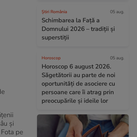
Știri România
05 aug.
Schimbarea la Față a
Domnului 2026 – tradiții și
superstiții
Horoscop
05 aug.
Horoscop 6 august 2026.
Săgetătorii au parte de noi
oportunități de asociere cu
de
persoane care îi atrag prin
preocupările și ideile lor
țenii
âu și
n Fota pe