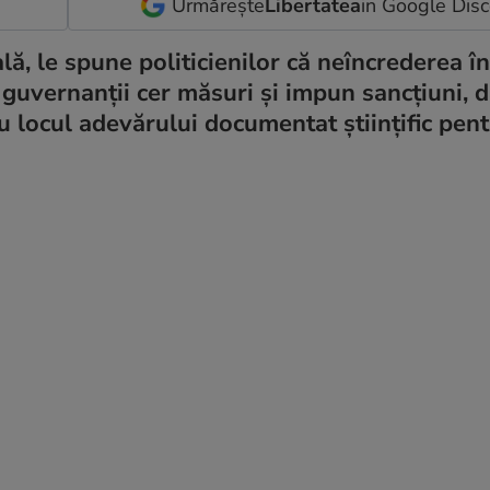
Urmărește
Libertatea
in Google Dis
ală, le spune politicienilor că neîncrederea în
uvernanții cer măsuri și impun sancțiuni, da
iau locul adevărului documentat științific pen