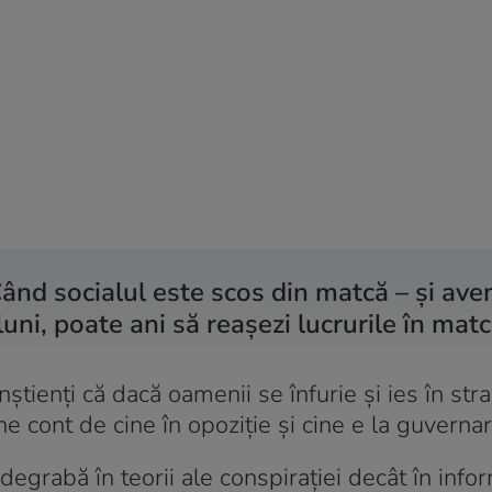
Când socialul este scos din matcă – și av
uni, poate ani să reașezi lucrurile în matc
nștienți că dacă oamenii se înfurie și ies în str
ine cont de cine în opoziție și cine e la guvernar
egrabă în teorii ale conspirației decât în infor