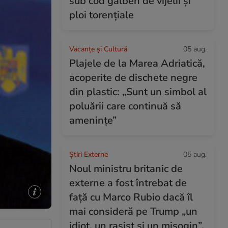
sub cod galben de vijelii și
ploi torențiale
Vacanțe și Cultură
05 aug.
Plajele de la Marea Adriatică,
acoperite de dischete negre
din plastic: „Sunt un simbol al
poluării care continuă să
amenințe”
Știri Externe
05 aug.
Noul ministru britanic de
externe a fost întrebat de
față cu Marco Rubio dacă îl
mai consideră pe Trump „un
idiot, un rasist și un misogin”.