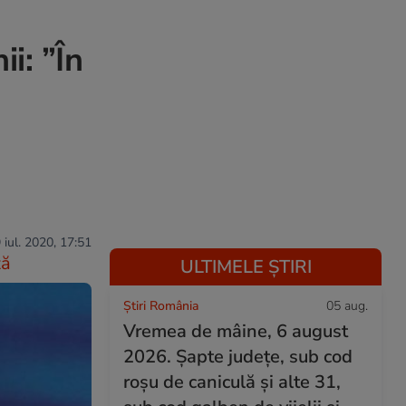
ii: ”În
 iul. 2020, 17:51
ză
ULTIMELE ȘTIRI
Știri România
05 aug.
Vremea de mâine, 6 august
2026. Șapte județe, sub cod
roșu de caniculă și alte 31,