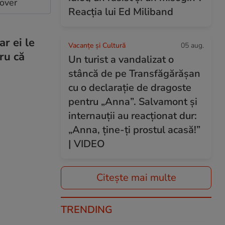
cover
Reacția lui Ed Miliband
r ei le
Vacanțe și Cultură
05 aug.
tru că
Un turist a vandalizat o
stâncă de pe Transfăgărășan
cu o declarație de dragoste
pentru „Anna”. Salvamont și
internauții au reacționat dur:
„Anna, ține-ți prostul acasă!”
| VIDEO
Citește mai multe
TRENDING