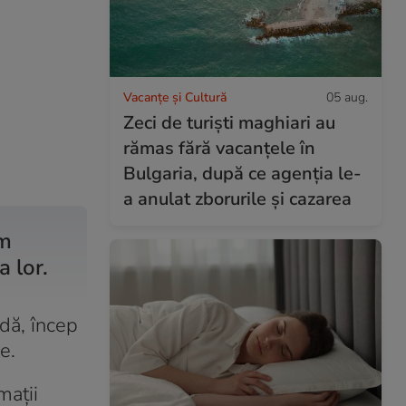
Vacanțe și Cultură
05 aug.
Zeci de turiști maghiari au
rămas fără vacanțele în
Bulgaria, după ce agenția le-
a anulat zborurile și cazarea
em
a lor.
adă, încep
e.
mații