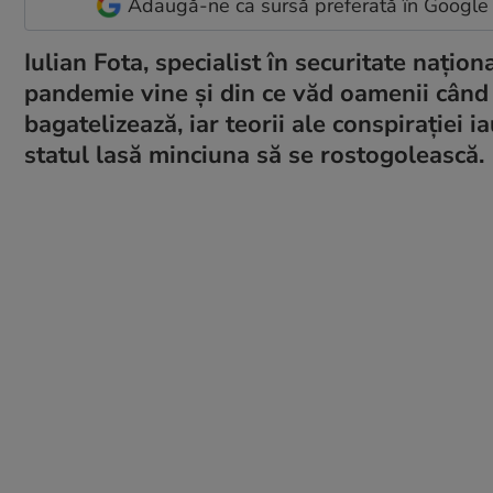
Adaugă-ne ca sursă preferată în Google
Iulian Fota, specialist în securitate națion
pandemie vine și din ce văd oamenii când g
bagatelizează, iar teorii ale conspirației 
statul lasă minciuna să se rostogolească.