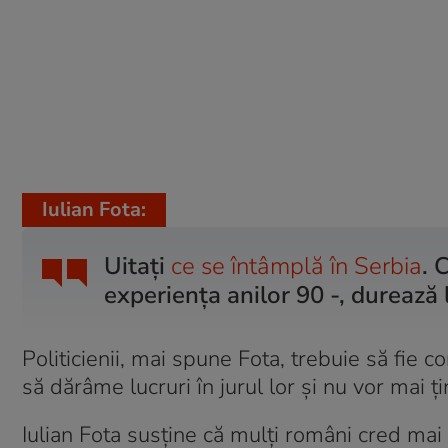
Iulian Fota:
Uitați
ce se întâmplă în Serbia
. 
experiența anilor 90 -, durează l
Politicienii, mai spune Fota, trebuie să fie co
să dărâme lucruri în jurul lor și nu vor mai ț
Iulian Fota susține că mulți români cred mai d