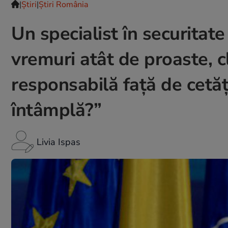
|
Ştiri
|
Știri România
Un specialist în securitate 
vremuri atât de proaste, c
responsabilă față de cetăț
întâmplă?”
Livia Ispas