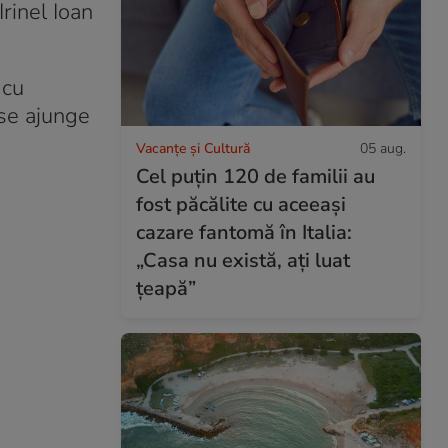
Irinel Ioan
 cu
 se ajunge
Vacanțe și Cultură
05 aug.
Cel puțin 120 de familii au
fost păcălite cu aceeași
cazare fantomă în Italia:
„Casa nu există, ați luat
țeapă”