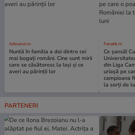
Adevarul.ro
Fanatik.ro
Nuntă în familia a doi dintre cei
Ce şansă! Cu
mai bogați români. Cine sunt mirii
Universitatea
care se căsătoresc la Iași și ce
din Liga Cam
averi au părinții lor
uriașă pe ca
campioana R
la sorți de lu
PARTENERI