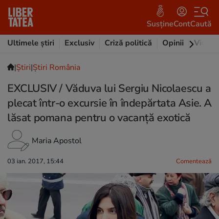
Susține
Cont
Caută
Ultimele știri
Exclusiv
Criză politică
Opinii
Video
|
Ştiri
|
Știri România
EXCLUSIV / Văduva lui Sergiu Nicolaescu a
plecat într-o excursie în îndepărtata Asie. A
lăsat pomana pentru o vacanță exotică
Maria Apostol
03 ian. 2017, 15:44
Comentează