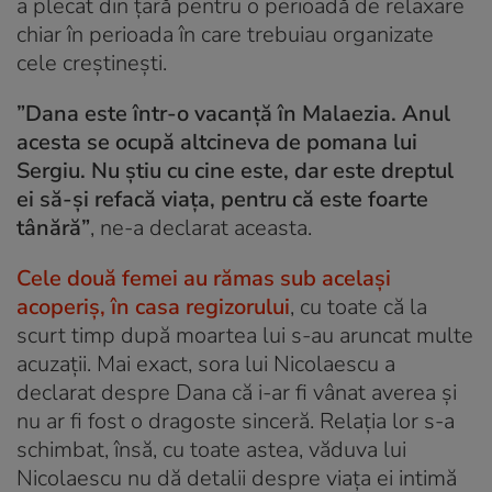
a plecat din țară pentru o perioadă de relaxare
chiar în perioada în care trebuiau organizate
cele creștinești.
”Dana este într-o vacanță în Malaezia. Anul
acesta se ocupă altcineva de pomana lui
Sergiu. Nu știu cu cine este, dar este dreptul
ei să-și refacă viața, pentru că este foarte
tânără”
, ne-a declarat aceasta.
Cele două femei au rămas sub același
acoperiș, în casa regizorului
, cu toate că la
scurt timp după moartea lui s-au aruncat multe
acuzații. Mai exact, sora lui Nicolaescu a
declarat despre Dana că i-ar fi vânat averea și
nu ar fi fost o dragoste sinceră. Relația lor s-a
schimbat, însă, cu toate astea, văduva lui
Nicolaescu nu dă detalii despre viața ei intimă