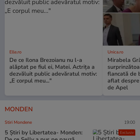
Elle.ro
Unica.ro
De ce Ilona Brezoianu nu l-a
Mirabela Gră
alăptat pe fiul ei, Matei. Actrița a
surprinzătoar
dezvăluit public adevăratul motiv:
flancată de 
„E corpul meu..."
aflat despre
de Apel
MONDEN
Stiri Mondene
19:00
5 Știri by Libertatea- Monden:
Exclusiv
De ce Selly a pus pe pauză