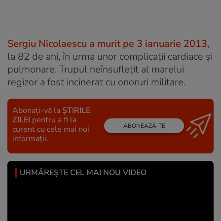
Sergiu Nicolaescu a murit pe 3 ianuarie 2013
,
la 82 de ani, în urma unor complicații cardiace și
pulmonare. Trupul neînsuflețit al marelui
regizor a fost incinerat cu onoruri militare.
Abonați-vă la
ȘTIRILE
ZILEI
pentru a fi la
ABONEAZĂ-TE
curent cu cele mai noi
informații.
URMĂREȘTE CEL MAI NOU VIDEO