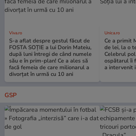
Viva.ro
Unica.ro
S-a aflat despre gestul făcut de
Ce a primit
FOSTA SOȚIE a lui Dorin Mateiu,
de lei, la o 
după luni întregi de când numele
Celebrul poli
său e în prim-plan! Ce a ales să
ospătarul îi 
facă femeia de care milionarul a
a intervenit
divorțat în urmă cu 10 ani
GSP