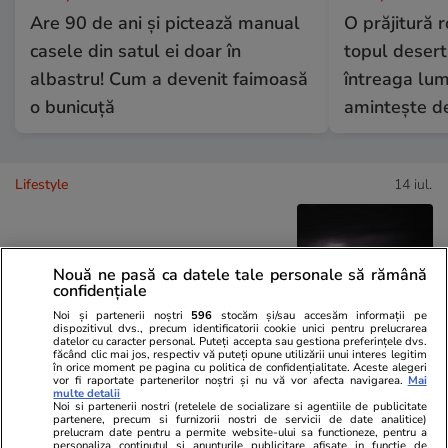
Are 90 de ani și pictează manual
O prăjitură 
casele din satul ei doar în
topul desert
albastru! Cum a devenit faimoasă
întreaga lume
o bunicuță
amintește de
Lifestyle
14 iul.
De ce fulgerele se văd înainte
Nouă ne pasă ca datele tale personale să rămână
să se audă tunetul
confidențiale
Noi și partenerii noștri
596
stocăm și/sau accesăm informații pe
dispozitivul dvs., precum identificatorii cookie unici pentru prelucrarea
datelor cu caracter personal. Puteți accepta sau gestiona preferințele dvs.
făcând clic mai jos, respectiv vă puteți opune utilizării unui interes legitim
în orice moment pe pagina cu politica de confidențialitate. Aceste alegeri
vor fi raportate partenerilor noștri și nu vă vor afecta navigarea.
Mai
Lifestyle
14 iul.
multe detalii
Noi si partenerii nostri (retelele de socializare si agentiile de publicitate
partenere, precum si furnizorii nostri de servicii de date analitice)
prelucram date pentru a permite website-ului sa functioneze, pentru a
personaliza continutul si anunturile publicitare afisate in functie de