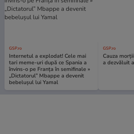
GSP.ro
GSP.ro
Internetul a explodat! Cele mai
Cauza morții
tari meme-uri după ce Spania a
a dezvăluit 
învins-o pe Franța în semifinale »
„Dictatorul” Mbappe a devenit
bebelușul lui Yamal