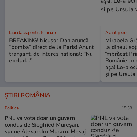
Libertateapentrufemei.ro
Avantaje.ro
BREAKING! Nicușor Dan aruncă
Mirabela Grăd
“bomba” direct de la Paris! Anunț
la dineul so
tranșant, de interes national: “Nu
îmbrăcat Pr
exclud…”
României, ni
așa! Le-a ec
și pe Ursula
ȘTIRI ROMÂNIA
Politică
15:38
PNL va vota doar un guvern
condus de Siegfried Mureșan,
spune Alexandru Muraru. Mesaj