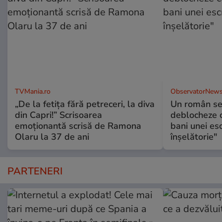
TVMania.ro
ObservatorNews
„De la fetița fără petreceri, la diva
Un român se
din Capri!” Scrisoarea
deblocheze c
emoționantă scrisă de Ramona
bani unei esc
Olaru la 37 de ani
înşelătorie"
PARTENERI