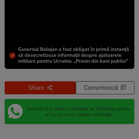
Guvernul Bolojan a fost obligat în primă instanță
să desecretizeze informații despre ajutoarele
militare pentru Ucraina: „Provin din bani publici”
Share
Comentează
Abonați-vă la canalul Libertatea de WhatsApp pentru
a fi la curent cu ultimele informații