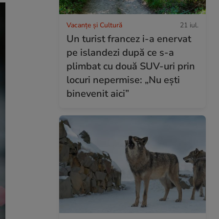
Vacanțe și Cultură
21 iul.
Un turist francez i-a enervat
pe islandezi după ce s-a
plimbat cu două SUV-uri prin
locuri nepermise: „Nu ești
binevenit aici”