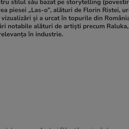
u stilul său bazat pe storytelling (povestire
a piesei „Las-o”, alături de Florin Ristei, u
vizualizări și a urcat în topurile din România
ări notabile alături de artiști precum Raluka,
elevanța în industrie.