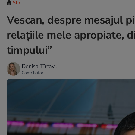
|
Ştiri
Vescan, despre mesajul pie
relațiile mele apropiate, d
timpului”
Denisa Tîrcavu
Contributor