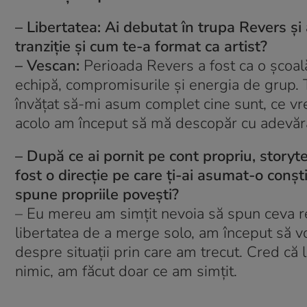
– Libertatea: Ai debutat în trupa Revers și 
tranziție și cum te-a format ca artist?
– Vescan:
Perioada Revers a fost ca o școa
echipă, compromisurile și energia de grup. T
învățat să-mi asum complet cine sunt, ce vr
acolo am început să mă descopăr cu adevărat
– După ce ai pornit pe cont propriu, storyte
fost o direcție pe care ți-ai asumat-o conșt
spune propriile povești?
– Eu mereu am simțit nevoia să spun ceva re
libertatea de a merge solo, am început să v
despre situații prin care am trecut. Cred c
nimic, am făcut doar ce am simțit.