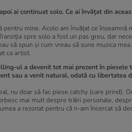
apoi ai continuat solo. Ce ai învățat din aceas
lă pentru mine. Acolo am învățat ce înseamnă 
ranziția spre solo a fost un pas greu, dar nec
eau să spun și cum vreau să sune muzica mea. 
 ca artist.
lling-ul a devenit tot mai prezent în piesele 
ient sau a venit natural, odată cu libertatea 
al, nu doar să fac piese catchy (care prind). O
orbesc mai mult despre trăiri personale, desp
ă lumea a rezonat pentru că n-am încercat să d