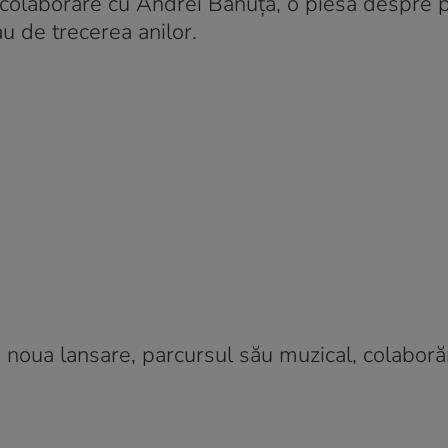
 colaborare cu Andrei Bănuță, o piesă despre p
au de trecerea anilor.
e noua lansare, parcursul său muzical, colaborăr