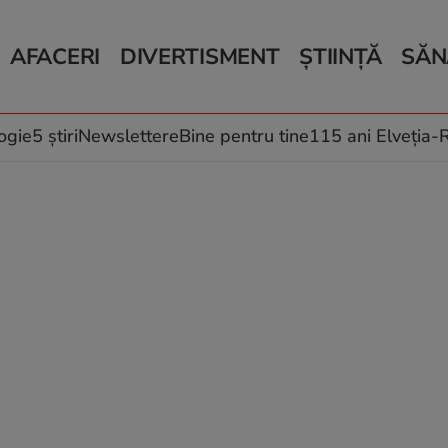
AFACERI
DIVERTISMENT
ȘTIINȚĂ
SĂN
Bani și Afaceri
Monden
Știri Știință
Știri 
Auto
Horoscop
Schimbări climati
Relații
Locuri de muncă
Muzică și Filme
Rețete
ogie
5 știri
Newslettere
Bine pentru tine
115 ani Elveția
Imobiliare.ro
Vacanțe și Cultură
Fructe
eJobs.ro
Îngriji