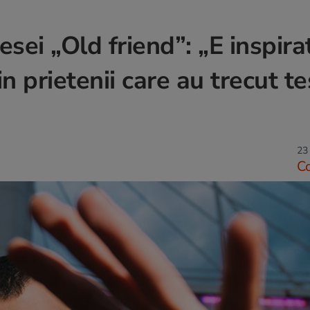
sei „Old friend”: „E inspira
in prietenii care au trecut te
23
C