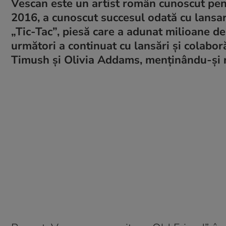
Vescan este un artist român cunoscut pentr
2016, a cunoscut succesul odată cu lansare
„Tic-Tac”, piesă care a adunat milioane de 
următori a continuat cu lansări și colabor
Timush și Olivia Addams, menținându-și r