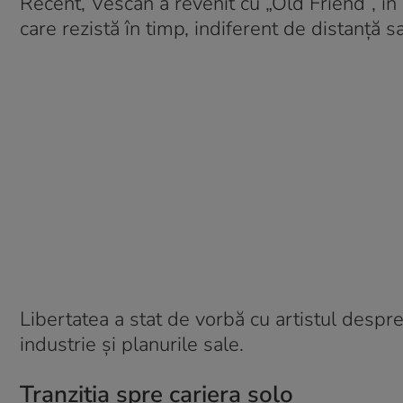
Recent, Vescan a revenit cu „Old Friend”, în
care rezistă în timp, indiferent de distanță s
Libertatea a stat de vorbă cu artistul despr
industrie și planurile sale.
Tranziția spre cariera solo