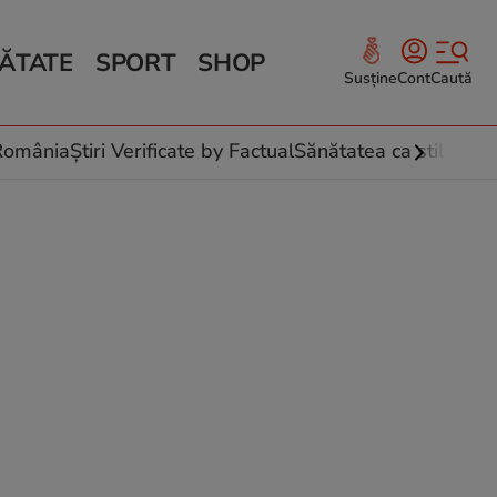
ĂTATE
SPORT
SHOP
Susține
Cont
Caută
Sănătate și Fitness
ce
 culinare
-România
Știri Verificate by Factual
Sănătatea ca stil de vi
 și legume
rea plantelor