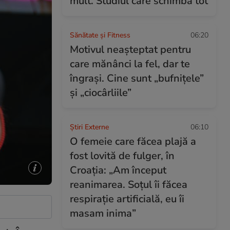
mult. Studiul care schimbă tot
Sănătate și Fitness
06:20
Motivul neașteptat pentru
care mănânci la fel, dar te
îngrași. Cine sunt „bufnițele”
și „ciocârliile”
Știri Externe
06:10
O femeie care făcea plajă a
fost lovită de fulger, în
Croația: „Am început
reanimarea. Soțul îi făcea
respirație artificială, eu îi
masam inima”