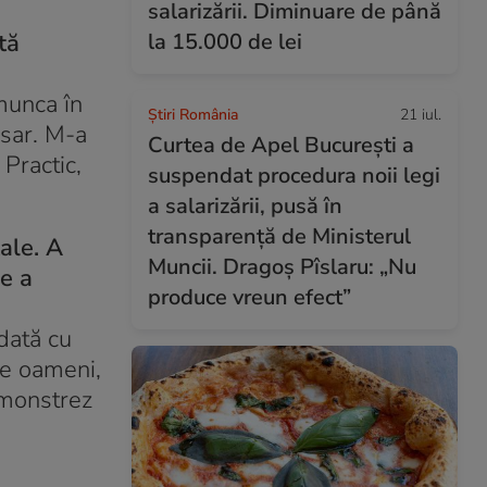
salarizării. Diminuare de până
tă
la 15.000 de lei
munca în
Știri România
21 iul.
esar. M-a
Curtea de Apel București a
Practic,
suspendat procedura noii legi
a salarizării, pusă în
transparență de Ministerul
tale. A
Muncii. Dragoș Pîslaru: „Nu
de a
produce vreun efect”
dată cu
re oameni,
emonstrez