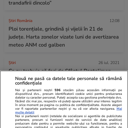
trandafirii dincolo”
Știri România
12:08
Ploi torențiale, grindină și vijelii în 21 de
județe. Harta zonelor vizate luni de avertizarea
meteo ANM cod galben
Ştiri
26 iul. 2021
Ce nu trebuie să faci de Sfântul Pantelimon
Nouă ne pasă ca datele tale personale să rămână
confidențiale
Știri România
18:49
Noi și partenerii noștri
596
stocăm și/sau accesăm informații pe
dispozitivul dvs., precum identificatorii cookie unici pentru prelucrarea
Rezultatele Loto 6/49 din 26 iulie 2026.
datelor cu caracter personal. Puteți accepta sau gestiona preferințele dvs.
făcând clic mai jos, respectiv vă puteți opune utilizării unui interes legitim
Numerele câștigătoare extrase duminică
în orice moment pe pagina cu politica de confidențialitate. Aceste alegeri
vor fi raportate partenerilor noștri și nu vă vor afecta navigarea.
Mai
multe detalii
Noi si partenerii nostri (retelele de socializare si agentiile de publicitate
partenere, precum si furnizorii nostri de servicii de date analitice)
prelucram date pentru a permite website-ului sa functioneze, pentru a
personaliza continutul si anunturile publicitare afisate in functie de