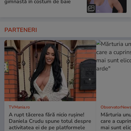
gimnastă în costum de baie
PARTENERI
TVMania.ro
ObservatorNews
A rupt tăcerea fără nicio rușine!
Mărturia unu
Daniela Crudu spune totul despre
care a cupri
activitatea ei de pe platformele
mai sunt eli