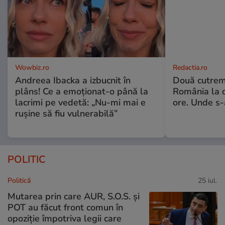
Wowbiz.ro
Redactia.ro
Andreea Ibacka a izbucnit în
Două cutrem
plâns! Ce a emoționat-o până la
România la d
lacrimi pe vedetă: „Nu-mi mai e
ore. Unde s
rușine să fiu vulnerabilă”
POLITIC
Politică
25 iul.
Mutarea prin care AUR, S.O.S. și
POT au făcut front comun în
opoziție împotriva legii care