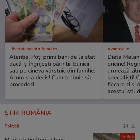
Libertateapentrufemei.ro
Avantaje.ro
Atenție! Poți primi bani de la stat
Dieta Melan
dacă-ți îngrijești părinții, bunicii
oricine! Regi
sau pe cineva vârstnic din familie.
urmează zilni
Acum s-a decis! Cum trebuie să
specialiști! 
procedezi
fiecare zi și 
acestui stil 
ȘTIRI ROMÂNIA
Politică
24 iul.
Analiză
Marii câștigători ai legii