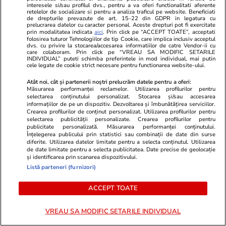
interesele si/sau profilul dvs., pentru a va oferi functionalitati aferente
retelelor de socializare si pentru a analiza traficul pe website. Beneficiati
de drepturile prevazute de art. 15-22 din GDPR in legatura cu
prelucrarea datelor cu caracter personal. Aceste drepturi pot fi exercitate
prin modalitatea indicata
aici
. Prin click pe “ACCEPT TOATE”, acceptati
folosirea tuturor Tehnologiilor de tip Cookie, care implica inclusiv acceptul
dvs. cu privire la stocarea/accesarea informatiilor de catre Vendor-ii cu
care colaboram. Prin click pe “VREAU SA MODIFIC SETARILE
INDIVIDUAL” puteti schimba preferintele in mod individual, mai putin
cele legate de cookie strict necesare pentru functionarea website-ului.
Atât noi, cât și partenerii noștri prelucrăm datele pentru a oferi:
Măsurarea performanței reclamelor. Utilizarea profilurilor pentru
selectarea conținutului personalizat. Stocarea și/sau accesarea
Vacanțe și Cultură
20:19
Sănătate și Fitn
informațiilor de pe un dispozitiv. Dezvoltarea și îmbunătățirea serviciilor.
Crearea profilurilor de conținut personalizat. Utilizarea profilurilor pentru
Satul-fantomă din Spania readus
Testul genom
selectarea publicității personalizate. Crearea profilurilor pentru
publicitate personalizată. Măsurarea performanței conținutului.
la viață: povestea El Acebuchal
dacă o pacie
Înțelegerea publicului prin statistici sau combinații de date din surse
diferite. Utilizarea datelor limitate pentru a selecta conținutul. Utilizarea
din Munții Malaga
are nevoie d
de date limitate pentru a selecta publicitatea. Date precise de geolocație
și identificarea prin scanarea dispozitivului.
Listă parteneri (furnizori)
ACCEPT TOATE
VREAU SA MODIFIC SETARILE INDIVIDUAL
Horoscop
25 iul.