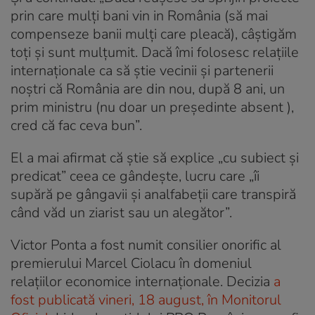
prin care mulți bani vin in România (să mai
compenseze banii mulți care pleacă), câștigăm
toți și sunt mulțumit. Dacă îmi folosesc relațiile
internaționale ca să știe vecinii și partenerii
noștri că România are din nou, după 8 ani, un
prim ministru (nu doar un președinte absent ),
cred că fac ceva bun”.
El a mai afirmat că știe să explice „cu subiect și
predicat” ceea ce gândește, lucru care „îi
supără pe gângavii și analfabeții care transpiră
când văd un ziarist sau un alegător”.
Victor Ponta a fost numit consilier onorific al
premierului Marcel Ciolacu în domeniul
relațiilor economice internaționale. Decizia
a
fost publicată vineri, 18 august, în Monitorul