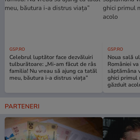
GSP.RO
GSP.RO
Celebrul luptător face dezvăluiri
Noua sală u
tulburătoare: „Mi-am făcut de râs
României va 
familia! Nu vreau să ajung ca tatăl
săptămâna vi
meu, băutura i-a distrus viața”
ghici primul 
găzduit acol
PARTENERI