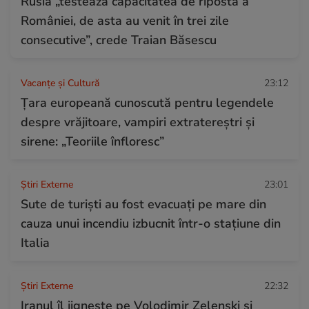
Rusia „testează capacitatea de ripostă a
României, de asta au venit în trei zile
consecutive”, crede Traian Băsescu
Vacanțe și Cultură
23:12
Țara europeană cunoscută pentru legendele
despre vrăjitoare, vampiri extratereștri și
sirene: „Teoriile înfloresc”
Știri Externe
23:01
Sute de turiști au fost evacuați pe mare din
cauza unui incendiu izbucnit într-o stațiune din
Italia
Știri Externe
22:32
Iranul îl jignește pe Volodimir Zelenski și