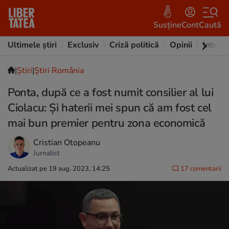
Susține
Cont
Caută
Ultimele știri
Exclusiv
Criză politică
Opinii
Intervi
|
Ştiri
|
Știri România
Ponta, după ce a fost numit consilier al lui
Ciolacu: Și haterii mei spun că am fost cel
mai bun premier pentru zona economică
Cristian Otopeanu
Jurnalist
Actualizat pe 19 aug. 2023, 14:25
17 comentarii