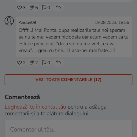
3
5
0
Andan09
19.08.2023, 18:56
Offff...! Mai Ponta, dupa realizarile tale noi speram
sa nu te mai vedem niciodata dar acum vedem ca tu
esti pe principiul: "daca voi nu ma vreti, eu va
vreau".... greu cu tine...! Lasa-ne, mai frate...!!!
2
2
0
VEZI TOATE COMENTARIILE (17)
Comentează
Loghează-te în contul tău
pentru a adăuga
comentarii și a te alătura dialogului.