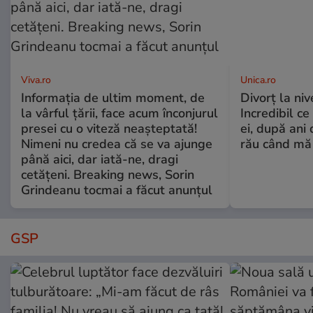
Viva.ro
Unica.ro
Informația de ultim moment, de
Divorț la nive
la vârful țării, face acum înconjurul
Incredibil ce
presei cu o viteză neașteptată!
ei, după ani 
Nimeni nu credea că se va ajunge
rău când mă
până aici, dar iată-ne, dragi
cetățeni. Breaking news, Sorin
Grindeanu tocmai a făcut anunțul
GSP