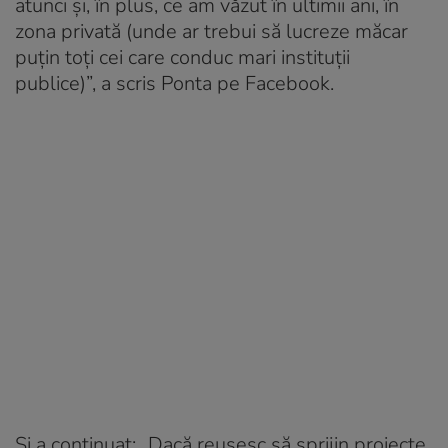
atunci și, în plus, ce am văzut în ultimii ani, în
zona privată (unde ar trebui să lucreze măcar
puțin toți cei care conduc mari instituții
publice)”, a scris Ponta pe Facebook.
Și a continuat: „Dacă reușesc să sprijin proiecte