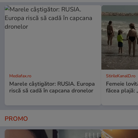
Mediafax.ro
StirileKanalD.ro
Marele câștigător: RUSIA. Europa
Femeie lovit
riscă să cadă în capcana dronelor
făcea plajă: „
PROMO