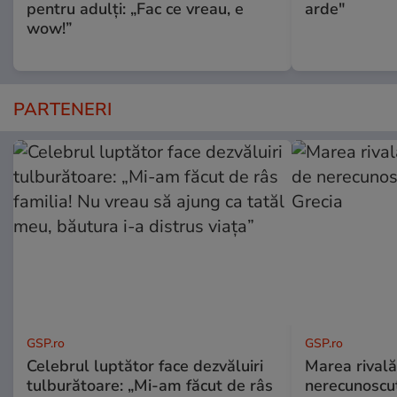
pentru adulți: „Fac ce vreau, e
arde"
wow!”
PARTENERI
GSP.ro
GSP.ro
Celebrul luptător face dezvăluiri
Marea rivală
tulburătoare: „Mi-am făcut de râs
nerecunoscut