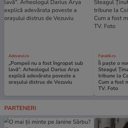
Adevarul.ro
Fanatik.ro
„Pompeii nu a fost îngropat sub
Îi paște o no
lavă“. Arheologul Darius Arya
Steagul Ținut
explică adevărata poveste a
tribune la C
orașului distrus de Vezuviu
Cum a fost 
TV. Foto
PARTENERI