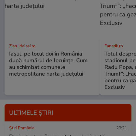
ZiaruldeIasi.ro
Fanatik.ro
Iașul, pe locul doi în România
Totul despr
după numărul de locuințe. Cum
stadionul pe
au schimbat comunele
Radu Popa, d
metropolitane harta județului
Triumf”: „Fa
pentru ca ga
Exclusiv
ULTIMELE ȘTIRI
Știri România
23:21