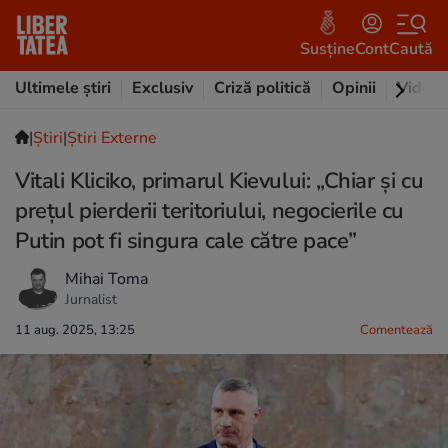
Susține
Cont
Caută
Ultimele știri
Exclusiv
Criză politică
Opinii
Video
|
Ştiri
|
Știri Externe
Vitali Kliciko, primarul Kievului: „Chiar și cu
prețul pierderii teritoriului, negocierile cu
Putin pot fi singura cale către pace”
Mihai Toma
Jurnalist
11 aug. 2025, 13:25
Comentează