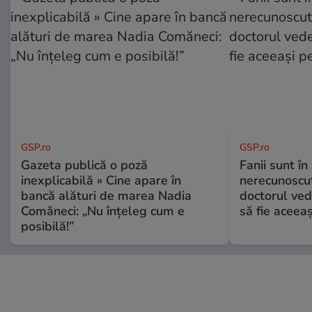
GSP.ro
GSP.ro
Gazeta publică o poză
Fanii sunt în 
inexplicabilă » Cine apare în
nerecunoscut
bancă alături de marea Nadia
doctorul ved
Comăneci: „Nu înțeleg cum e
să fie aceea
posibilă!”