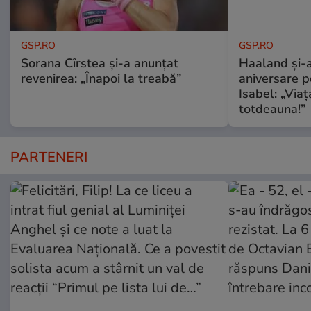
GSP.RO
GSP.RO
Sorana Cîrstea și-a anunțat
Haaland și-a
revenirea: „Înapoi la treabă”
aniversare pe
Isabel: „Via
totdeauna!”
PARTENERI