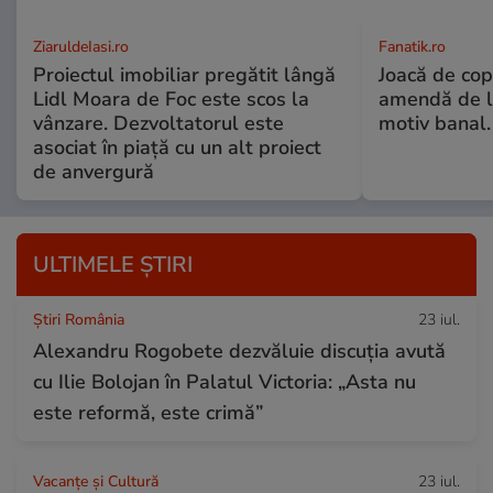
ZiaruldeIasi.ro
Fanatik.ro
Proiectul imobiliar pregătit lângă
Joacă de copi
Lidl Moara de Foc este scos la
amendă de l
vânzare. Dezvoltatorul este
motiv banal.
asociat în piață cu un alt proiect
de anvergură
ULTIMELE ȘTIRI
Știri România
23 iul.
Alexandru Rogobete dezvăluie discuția avută
cu Ilie Bolojan în Palatul Victoria: „Asta nu
este reformă, este crimă”
Vacanțe și Cultură
23 iul.