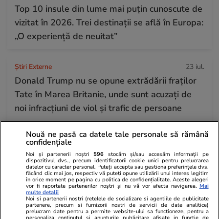
Top 10 insule din lume mai puțin cunoscute de
vizitat în 2026. Trei destinații se află în Europa:
„O experiență de neuitat”
Știri Externe
23 iul.
Donald Trump nu se opune extrădării fraților
Tate în Marea Britanie, unde sunt acuzați de
noi infracțiuni de viol și trafic de persoane
Nouă ne pasă ca datele tale personale să rămână
Știri România
23 iul.
confidențiale
Haos la admiterea ASE 2026: candidaților li
Noi și partenerii noștri
596
stocăm și/sau accesăm informații pe
dispozitivul dvs., precum identificatorii cookie unici pentru prelucrarea
se cere jumătate din taxa de școlarizare
datelor cu caracter personal. Puteți accepta sau gestiona preferințele dvs.
făcând clic mai jos, respectiv vă puteți opune utilizării unui interes legitim
înainte de a afla unde au fost repartizați
în orice moment pe pagina cu politica de confidențialitate. Aceste alegeri
vor fi raportate partenerilor noștri și nu vă vor afecta navigarea.
Mai
multe detalii
Noi si partenerii nostri (retelele de socializare si agentiile de publicitate
partenere, precum si furnizorii nostri de servicii de date analitice)
Citește mai multe
prelucram date pentru a permite website-ului sa functioneze, pentru a
personaliza continutul si anunturile publicitare afisate in functie de