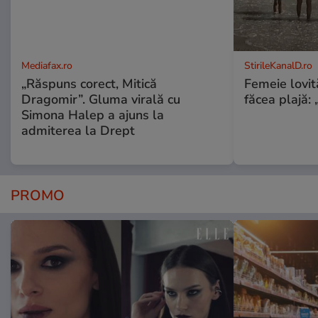
Mediafax.ro
StirileKanalD.ro
„Răspuns corect, Mitică
Femeie lovit
Dragomir”. Gluma virală cu
făcea plajă: „
Simona Halep a ajuns la
admiterea la Drept
PROMO