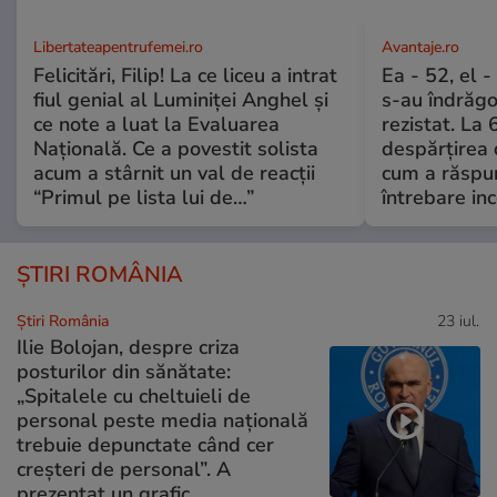
Libertateapentrufemei.ro
Avantaje.ro
Felicitări, Filip! La ce liceu a intrat
Ea - 52, el 
fiul genial al Luminiței Anghel și
s-au îndrăgos
ce note a luat la Evaluarea
rezistat. La 
Națională. Ce a povestit solista
despărțirea 
acum a stârnit un val de reacții
cum a răspu
“Primul pe lista lui de…”
întrebare i
ȘTIRI ROMÂNIA
Știri România
23 iul.
Ilie Bolojan, despre criza
posturilor din sănătate:
„Spitalele cu cheltuieli de
personal peste media națională
trebuie depunctate când cer
creșteri de personal”. A
prezentat un grafic