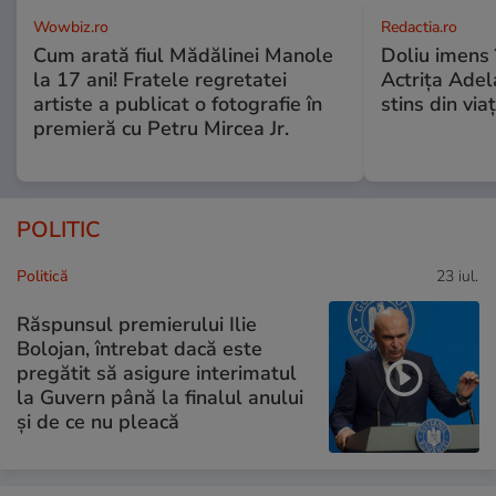
Wowbiz.ro
Redactia.ro
Cum arată fiul Mădălinei Manole
Doliu imens 
la 17 ani! Fratele regretatei
Actrița Adel
artiste a publicat o fotografie în
stins din via
premieră cu Petru Mircea Jr.
POLITIC
Politică
23 iul.
Răspunsul premierului Ilie
Bolojan, întrebat dacă este
pregătit să asigure interimatul
la Guvern până la finalul anului
și de ce nu pleacă