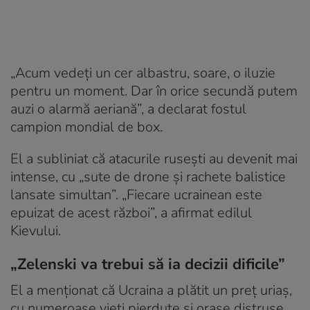
„Acum vedeți un cer albastru, soare, o iluzie
pentru un moment. Dar în orice secundă putem
auzi o alarmă aeriană”, a declarat fostul
campion mondial de box.
El a subliniat că atacurile rusești au devenit mai
intense, cu „sute de drone și rachete balistice
lansate simultan”. „Fiecare ucrainean este
epuizat de acest război”, a afirmat edilul
Kievului.
„Zelenski va trebui să ia decizii dificile”
El a menționat că Ucraina a plătit un preț uriaș,
cu numeroase vieți pierdute și orașe distruse.