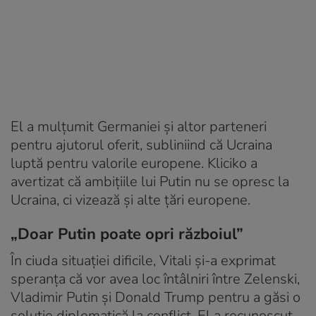
El a mulțumit Germaniei și altor parteneri
pentru ajutorul oferit, subliniind că Ucraina
luptă pentru valorile europene. Kliciko a
avertizat că ambițiile lui Putin nu se opresc la
Ucraina, ci vizează și alte țări europene.
„Doar Putin poate opri războiul”
În ciuda situației dificile, Vitali și-a exprimat
speranța că vor avea loc întâlniri între Zelenski,
Vladimir Putin și Donald Trump pentru a găsi o
soluție diplomatică la conflict. El a recunoscut