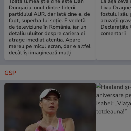
Toată lumea știe cine este Dan
La așa ceva 
Dungaciu, unul dintre liderii
Liviu Dragne
partidului AUR, dar iată cine e, de
fostului său 
fapt, superba lui soție. E vedetă
acuzații grav
de televiziune în România, iar un
Declarațiile 
detaliu uluitor despre cariera ei
comentarii
atrage imediat atenția. Apare
mereu pe micul ecran, dar e altfel
decât își imaginează mulți
GSP