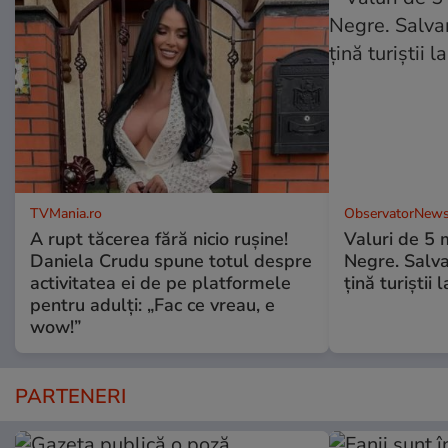
TVMania.ro
ObservatorNews
A rupt tăcerea fără nicio rușine!
Valuri de 5 m
Daniela Crudu spune totul despre
Negre. Salva
activitatea ei de pe platformele
ţină turiştii 
pentru adulți: „Fac ce vreau, e
wow!”
PARTENERI