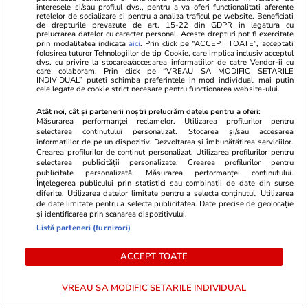
interesele si/sau profilul dvs., pentru a va oferi functionalitati aferente
retelelor de socializare si pentru a analiza traficul pe website. Beneficiati
de drepturile prevazute de art. 15-22 din GDPR in legatura cu
TRENDING
prelucrarea datelor cu caracter personal. Aceste drepturi pot fi exercitate
prin modalitatea indicata
aici
. Prin click pe “ACCEPT TOATE”, acceptati
folosirea tuturor Tehnologiilor de tip Cookie, care implica inclusiv acceptul
dvs. cu privire la stocarea/accesarea informatiilor de catre Vendor-ii cu
Horoscop
23 iul.
care colaboram. Prin click pe “VREAU SA MODIFIC SETARILE
INDIVIDUAL” puteti schimba preferintele in mod individual, mai putin
Horoscop 24 iulie 2026. Vărsătorii au unele
cele legate de cookie strict necesare pentru functionarea website-ului.
probleme de la locul de muncă ce dispar de la
Atât noi, cât și partenerii noștri prelucrăm datele pentru a oferi:
sine, iar altele vor deveni mai ușor de rezolvat
Măsurarea performanței reclamelor. Utilizarea profilurilor pentru
selectarea conținutului personalizat. Stocarea și/sau accesarea
informațiilor de pe un dispozitiv. Dezvoltarea și îmbunătățirea serviciilor.
Crearea profilurilor de conținut personalizat. Utilizarea profilurilor pentru
selectarea publicității personalizate. Crearea profilurilor pentru
Știri România
23 iul.
publicitate personalizată. Măsurarea performanței conținutului.
Rezultatele loto din 23 iulie 2026. Numerele
Înțelegerea publicului prin statistici sau combinații de date din surse
diferite. Utilizarea datelor limitate pentru a selecta conținutul. Utilizarea
câștigătoare extrase joi
de date limitate pentru a selecta publicitatea. Date precise de geolocație
și identificarea prin scanarea dispozitivului.
Listă parteneri (furnizori)
Știri România
23 iul.
ACCEPT TOATE
Reportaj de la cavoul Sfântului Preot
Mărturisitor și legionar la tinerețe Ilie
VREAU SA MODIFIC SETARILE INDIVIDUAL
Lăcătușu, unde Icoana Arhanghelul Mihail,