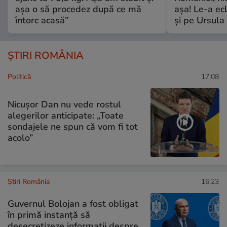
așa o să procedez după ce mă
așa! Le-a ec
întorc acasă”
și pe Ursula
ȘTIRI ROMÂNIA
Politică
17:08
Nicușor Dan nu vede rostul
alegerilor anticipate: „Toate
sondajele ne spun că vom fi tot
acolo”
Știri România
16:23
Guvernul Bolojan a fost obligat
în primă instanță să
desecretizeze informații despre