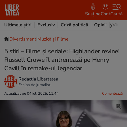
Susține
Cont
Caută
Ultimele știri
Exclusiv
Criză politică
Opinii
Video
|
Divertisment
|
Muzică și Filme
5 știri – Filme și seriale: Highlander revine!
Russell Crowe îl antrenează pe Henry
Cavill în remake-ul legendar
Redacția Libertatea
Echipa de jurnaliști
Actualizat pe 04 iul. 2025, 11:44
Comentează