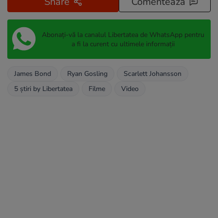
Share
Comentează
Abonați-vă la canalul Libertatea de WhatsApp pentru
a fi la curent cu ultimele informații
James Bond
Ryan Gosling
Scarlett Johansson
5 știri by Libertatea
Filme
Video