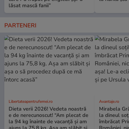
lăsat mască fanii”
PARTENERI
Libertateapentrufemei.ro
Avantaje.ro
Dieta verii 2026! Vedeta noastră
Mirabela Grăd
e de nerecunoscut! “Am plecat de
la dineul so
la 94 kg înainte de vacanță și am
îmbrăcat Pr
ajuns la 75,8 kg. Așa am slăbit și
României, ni