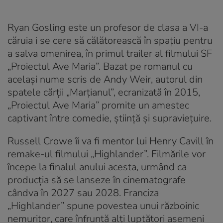
Ryan Gosling este un profesor de clasa a VI-a
căruia i se cere să călătorească în spațiu pentru
a salva omenirea, în primul trailer al filmului SF
„Proiectul Ave Maria”. Bazat pe romanul cu
același nume scris de Andy Weir, autorul din
spatele cărții „Marțianul”, ecranizată în 2015,
„Proiectul Ave Maria” promite un amestec
captivant între comedie, știință și supraviețuire.
Russell Crowe îi va fi mentor lui Henry Cavill în
remake-ul filmului „Highlander”. Filmările vor
începe la finalul anului acesta, urmând ca
producția să se lanseze în cinematografe
cândva în 2027 sau 2028. Franciza
„Highlander” spune povestea unui războinic
nemuritor, care înfruntă alți luptători asemeni