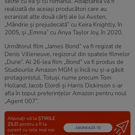
selfie cu ea și cu romanul. Adaptarea va fi
realizată de aceiași producători care au
ecranizat alte două cărți ale lui Austen,
„Mândrie și prejudecată” cu Keira Knightly, în
2005, și „Emma” cu Anya Taylor Joy, în 2020.
Următorul film „James Bond” va fi regizat de
Denis Villeneuve, regizorul din spatele filmelor
„Dune”. Al 26-lea film „Bond” va fi produs de
Studiourile Amazon MGM și încă nu și-a găsit
protagonistul. Totuși, nume precum Tom
Holland, Jacob Elordi și Harris Dickinson s-ar
afla în topul preferințelor Amazon pentru noul
„Agent 007”.
Abonați-vă la
ȘTIRILE
ZILEI
pentru a fi la
ABONEAZĂ-TE
curent cu cele mai noi