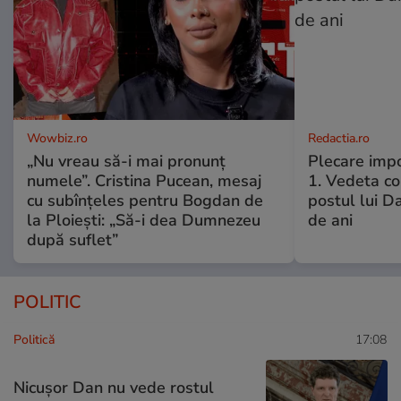
Wowbiz.ro
Redactia.ro
„Nu vreau să-i mai pronunț
Plecare imp
numele”. Cristina Pucean, mesaj
1. Vedeta co
cu subînțeles pentru Bogdan de
postul lui D
la Ploiești: „Să-i dea Dumnezeu
de ani
după suflet”
POLITIC
Politică
17:08
Nicușor Dan nu vede rostul