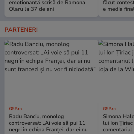
emoționantă scrisă de Ramona
făcut contes
Olaru la 37 de ani
e media fina
PARTENERI
GSP.ro
GSP.ro
Radu Banciu, monolog
Simona Hale
controversat: „Ai voie să pui 11
lui Ion Țiriac
negri în echipa Franței, dar ei nu
comentariul 