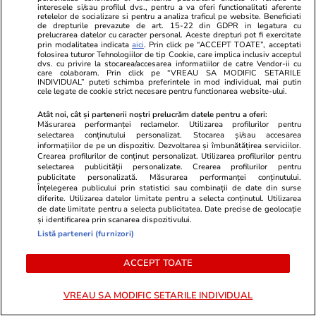
interesele si/sau profilul dvs., pentru a va oferi functionalitati aferente
retelelor de socializare si pentru a analiza traficul pe website. Beneficiati
Tehnologie
13 iul.
de drepturile prevazute de art. 15-22 din GDPR in legatura cu
prelucrarea datelor cu caracter personal. Aceste drepturi pot fi exercitate
prin modalitatea indicata
aici
. Prin click pe “ACCEPT TOATE”, acceptati
folosirea tuturor Tehnologiilor de tip Cookie, care implica inclusiv acceptul
dvs. cu privire la stocarea/accesarea informatiilor de catre Vendor-ii cu
De ce nu mai răcește aerul
care colaboram. Prin click pe “VREAU SA MODIFIC SETARILE
INDIVIDUAL” puteti schimba preferintele in mod individual, mai putin
cele legate de cookie strict necesare pentru functionarea website-ului.
condiționat – greșeli frecvente
Atât noi, cât și partenerii noștri prelucrăm datele pentru a oferi:
Măsurarea performanței reclamelor. Utilizarea profilurilor pentru
selectarea conținutului personalizat. Stocarea și/sau accesarea
informațiilor de pe un dispozitiv. Dezvoltarea și îmbunătățirea serviciilor.
Crearea profilurilor de conținut personalizat. Utilizarea profilurilor pentru
selectarea publicității personalizate. Crearea profilurilor pentru
Lifestyle
13 iul.
publicitate personalizată. Măsurarea performanței conținutului.
Înțelegerea publicului prin statistici sau combinații de date din surse
diferite. Utilizarea datelor limitate pentru a selecta conținutul. Utilizarea
de date limitate pentru a selecta publicitatea. Date precise de geolocație
Câte calorii au piersicile și
și identificarea prin scanarea dispozitivului.
Listă parteneri (furnizori)
nectarinele și ce nutrienți conțin
ACCEPT TOATE
VREAU SA MODIFIC SETARILE INDIVIDUAL
Lifestyle
10 iul.