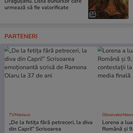
Drăgușanu. Lista bunurilor care
urmează să fie valorificate
PARTENERI
TVMania.ro
ObservatorNews
„De la fetița fără petreceri, la diva
Lorena a lua
din Capri!” Scrisoarea
Română şi 9,3