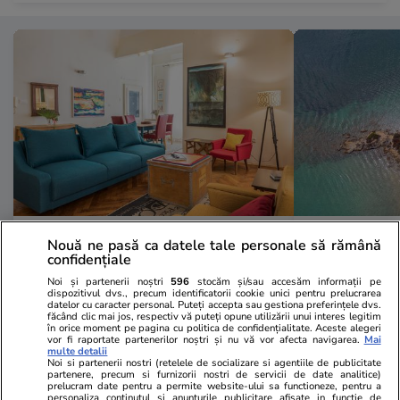
Vacanțe și Cultură
17:10
Vacanțe și Cultu
Nouă ne pasă ca datele tale personale să rămână
confidențiale
Ce ar trebui să găsești într-un
Insula aproa
Noi și partenerii noștri
596
stocăm și/sau accesăm informații pe
apartament de vacanță de 120 de
Grecia unde 
dispozitivul dvs., precum identificatorii cookie unici pentru prelucrarea
datelor cu caracter personal. Puteți accepta sau gestiona preferințele dvs.
euro pe noapte. Internetul s-a
și nu bate v
făcând clic mai jos, respectiv vă puteți opune utilizării unui interes legitim
în orice moment pe pagina cu politica de confidențialitate. Aceste alegeri
împărțit în două tabere
doar dacă vo
vor fi raportate partenerilor noștri și nu vă vor afecta navigarea.
Mai
multe detalii
sau dacă înch
Noi si partenerii nostri (retelele de socializare si agentiile de publicitate
partenere, precum si furnizorii nostri de servicii de date analitice)
prelucram date pentru a permite website-ului sa functioneze, pentru a
personaliza continutul si anunturile publicitare afisate in functie de