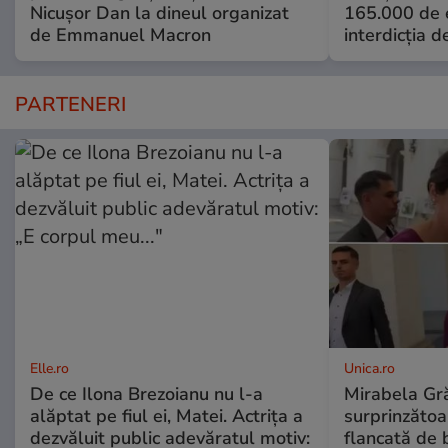
Nicușor Dan la dineul organizat
165.000 de e
de Emmanuel Macron
interdicția d
PARTENERI
Elle.ro
Unica.ro
De ce Ilona Brezoianu nu l-a
Mirabela Gră
alăptat pe fiul ei, Matei. Actrița a
surprinzătoar
dezvăluit public adevăratul motiv:
flancată de 