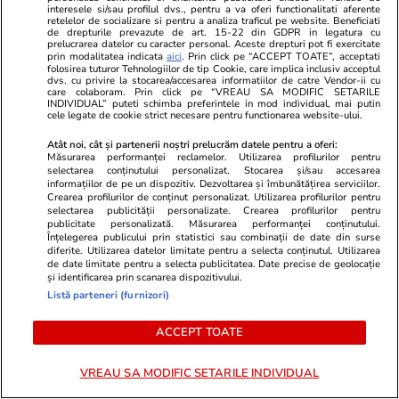
Horoscop
07 aug.
interesele si/sau profilul dvs., pentru a va oferi functionalitati aferente
retelelor de socializare si pentru a analiza traficul pe website. Beneficiati
Horoscop 8 august 2026.
de drepturile prevazute de art. 15-22 din GDPR in legatura cu
prelucrarea datelor cu caracter personal. Aceste drepturi pot fi exercitate
Fecioarele sunt pregătite să-și
prin modalitatea indicata
aici
. Prin click pe “ACCEPT TOATE”, acceptati
folosirea tuturor Tehnologiilor de tip Cookie, care implica inclusiv acceptul
dvs. cu privire la stocarea/accesarea informatiilor de catre Vendor-ii cu
asume o creștere mai lentă și
care colaboram. Prin click pe “VREAU SA MODIFIC SETARILE
INDIVIDUAL” puteti schimba preferintele in mod individual, mai putin
anumite limitări în schimbul
cele legate de cookie strict necesare pentru functionarea website-ului.
stabilității
Atât noi, cât și partenerii noștri prelucrăm datele pentru a oferi:
Măsurarea performanței reclamelor. Utilizarea profilurilor pentru
selectarea conținutului personalizat. Stocarea și/sau accesarea
informațiilor de pe un dispozitiv. Dezvoltarea și îmbunătățirea serviciilor.
Bani și Afaceri
03 aug.
Crearea profilurilor de conținut personalizat. Utilizarea profilurilor pentru
selectarea publicității personalizate. Crearea profilurilor pentru
publicitate personalizată. Măsurarea performanței conținutului.
Înțelegerea publicului prin statistici sau combinații de date din surse
diferite. Utilizarea datelor limitate pentru a selecta conținutul. Utilizarea
Cine poate retrage banii din
de date limitate pentru a selecta publicitatea. Date precise de geolocație
și identificarea prin scanarea dispozitivului.
contul unei persoane decedate
Listă parteneri (furnizori)
ACCEPT TOATE
VREAU SA MODIFIC SETARILE INDIVIDUAL
Lifestyle
06 aug.