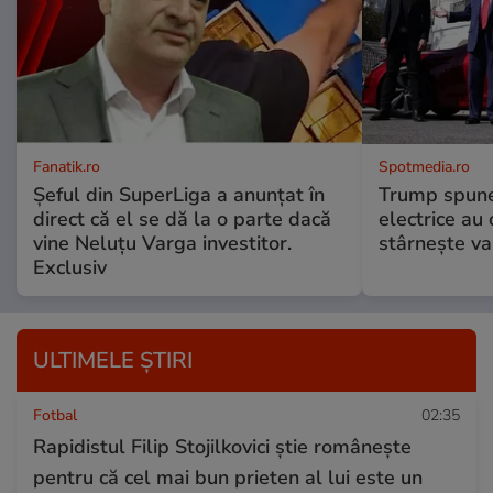
Fanatik.ro
Spotmedia.ro
Șeful din SuperLiga a anunțat în
Trump spune 
direct că el se dă la o parte dacă
electrice au 
vine Neluțu Varga investitor.
stârnește val
Exclusiv
ULTIMELE ȘTIRI
Fotbal
02:35
Rapidistul Filip Stojilkovici știe românește
pentru că cel mai bun prieten al lui este un