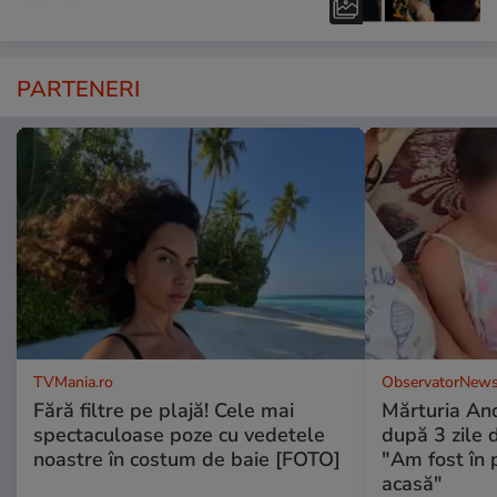
PARTENERI
TVMania.ro
ObservatorNews
Fără filtre pe plajă! Cele mai
Mărturia And
spectaculoase poze cu vedetele
după 3 zile d
noastre în costum de baie [FOTO]
"Am fost în p
acasă"