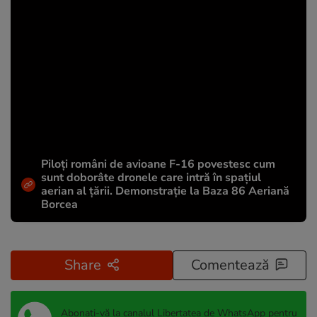
Piloți români de avioane F-16 povestesc cum
sunt doborâte dronele care intră în spațiul
aerian al țării. Demonstrație la Baza 86 Aeriană
Borcea
Share
Comentează
Abonați-vă la canalul Libertatea de WhatsApp pentru