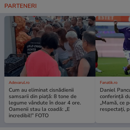
PARTENERI
Adevarul.ro
Fanatik.ro
Cum au eliminat cisnădienii
Daniel Pancu
samsarii din piață: 8 tone de
conferință d
legume vândute în doar 4 ore.
„Mamă, ce p
Oamenii stau la coadă: „E
respectați, p
incredibil!” FOTO