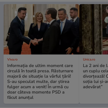
Viva.ro
Unica.ro
Informația de ultim moment care
La 2 ani de 
circulă în toată presa. Răsturnare
un cuplu ce
majoră de situație la vârful țării!
divorțează! C
S-au speculat multe, dar știrea
soția lui și-
fulger acum a venit! În urmă cu
adevărat”
doar câteva momente PSD a
făcut anunțul