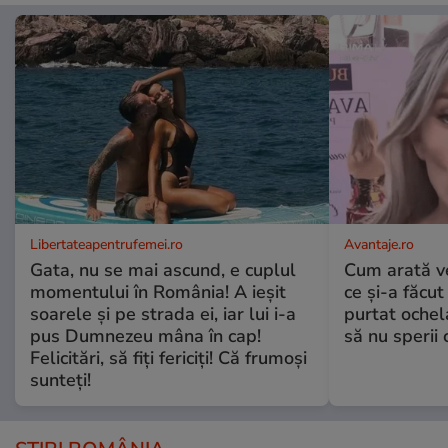
Libertateapentrufemei.ro
Avantaje.ro
Gata, nu se mai ascund, e cuplul
Cum arată v
momentului în România! A ieșit
ce și-a făcut
soarele și pe strada ei, iar lui i-a
purtat ochel
pus Dumnezeu mâna în cap!
să nu sperii c
Felicitări, să fiți fericiți! Că frumoși
sunteți!