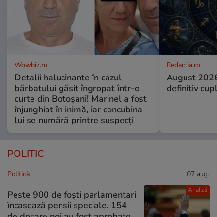
Wowbiz.ro
Redactia.ro
Detalii halucinante în cazul
August 2026
bărbatului găsit îngropat într-o
definitiv cup
curte din Botoșani! Marinel a fost
înjunghiat în inimă, iar concubina
lui se numără printre suspecți
POLITIC
Politică
07 aug.
Analiză
Peste 900 de foști parlamentari
încasează pensii speciale. 154
de dosare noi au fost aprobate