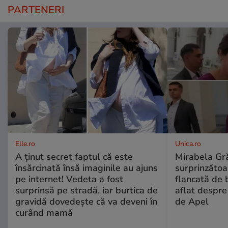
PARTENERI
Elle.ro
Unica.ro
A ținut secret faptul că este
Mirabela Gră
însărcinată însă imaginile au ajuns
surprinzătoar
pe internet! Vedeta a fost
flancată de 
surprinsă pe stradă, iar burtica de
aflat despre
gravidă dovedește că va deveni în
de Apel
curând mamă