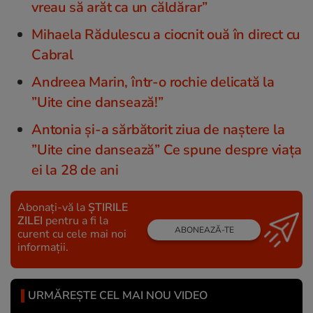
vreau să arăt ca un căldărar”
Mihaela Rădulescu a ciocnit ouă în direct cu
Cabral
Andreea Marin, într-o rochie delicată la
”Uite cine dansează!”
Antonia și-a sărbătorit ziua de naștere la
”Uite cine dansează” Ce spune despre viața
ei la 28 de ani
Abonați-vă la
ȘTIRILE
ZILEI
pentru a fi la
ABONEAZĂ-TE
curent cu cele mai noi
informații.
URMĂREȘTE CEL MAI NOU VIDEO