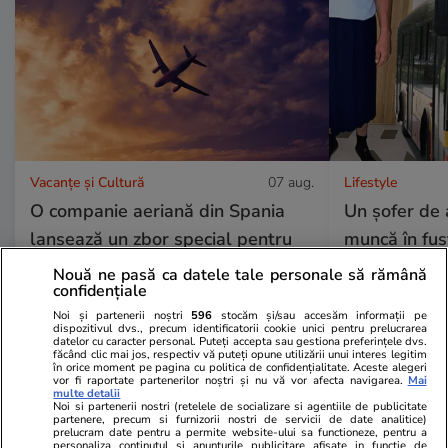
Vacanțe și Cultură
07 aug.
Lifestyle
O companie aeriană din Spania
Un șofer de 
lansează un zbor special pentru
muncă în fus
cei care vor să vadă eclipsa solară
vestimentar i
Nouă ne pasă ca datele tale personale să rămână
confidențiale
din cer
scurți: „E gr
Noi și partenerii noștri
596
stocăm și/sau accesăm informații pe
dispozitivul dvs., precum identificatorii cookie unici pentru prelucrarea
datelor cu caracter personal. Puteți accepta sau gestiona preferințele dvs.
făcând clic mai jos, respectiv vă puteți opune utilizării unui interes legitim
în orice moment pe pagina cu politica de confidențialitate. Aceste alegeri
vor fi raportate partenerilor noștri și nu vă vor afecta navigarea.
Mai
multe detalii
Noi si partenerii nostri (retelele de socializare si agentiile de publicitate
partenere, precum si furnizorii nostri de servicii de date analitice)
prelucram date pentru a permite website-ului sa functioneze, pentru a
personaliza continutul si anunturile publicitare afisate in functie de