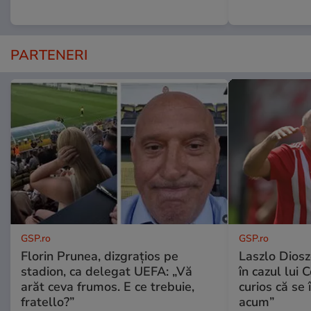
PARTENERI
GSP.ro
GSP.ro
Florin Prunea, dizgrațios pe
Laszlo Diosz
stadion, ca delegat UEFA: „Vă
în cazul lui 
arăt ceva frumos. E ce trebuie,
curios că se
fratello?”
acum”