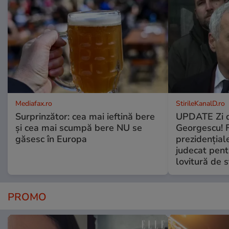
Mediafax.ro
StirileKanalD.ro
Surprinzător: cea mai ieftină bere
UPDATE Zi d
și cea mai scumpă bere NU se
Georgescu! F
găsesc în Europa
prezidențiale
judecat pent
lovitură de s
PROMO