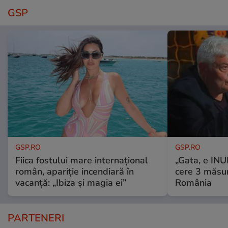
GSP
GSP.RO
GSP.RO
Fiica fostului mare internațional
„Gata, e IN
român, apariție incendiară în
cere 3 măsu
vacanță: „Ibiza și magia ei”
România
PARTENERI