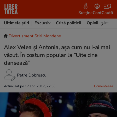
Susține
Cont
Caută
Ultimele știri
Exclusiv
Criză politică
Opinii
Intervi
|
Divertisment
|
Stiri Mondene
Alex Velea și Antonia, așa cum nu i-ai mai
văzut. În costum popular la ”Uite cine
dansează”
Petre Dobrescu
Actualizat pe 17 apr. 2017, 22:53
Comentează