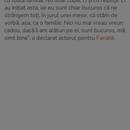
cu toată familia. Nu doar copiii, ci și cu nepoții. Ei
au inițiat asta, iar eu sunt chiar bucuros că ne
strângem toți, în jurul unei mese, să stăm de
vorbă, așa, ca o familie. Nici nu mai vreau vreun
cadou, dacă îi am alături pe ei, sunt bucuros, mă
simt bine”, a declarat actorul pentru
Fanatik
.