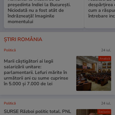
președinta Indiei la București.
despărțirea 
Niciodată nu a fost atât de
cum a răspu
îndrăzneață! Imaginile
întrebare i
momentului
ȘTIRI ROMÂNIA
Politică
24 iul.
Analiză
Marii câștigători ai legii
salarizării unitare:
parlamentarii. Lefuri mărite în
următorii ani cu sume cuprinse
în 5.000 și 7.000 de lei
Politică
24 iul.
SURSE Război politic total. PNL
Exclusiv