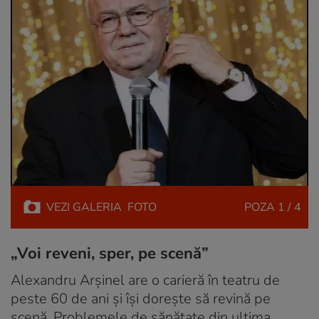
VEZI
GALERIA
FOTO
POZA
1 / 4
„Voi reveni, sper, pe scenă”
Alexandru Arșinel are o carieră în teatru de
peste 60 de ani și își dorește să revină pe
scenă. Problemele de sănătate din ultima