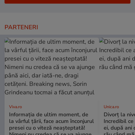
PARTENERI
Viva.ro
Unica.ro
Informația de ultim moment, de
Divorț la nive
la vârful țării, face acum înconjurul
Incredibil ce
presei cu o viteză neașteptată!
ei, după ani 
Nimeni nu credea că se va ajunge
rău când mă