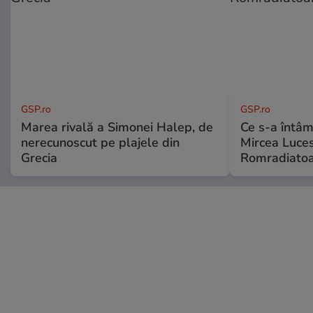
GSP.ro
GSP.ro
Marea rivală a Simonei Halep, de
Ce s-a întâmp
nerecunoscut pe plajele din
Mircea Luces
Grecia
Romradiatoa