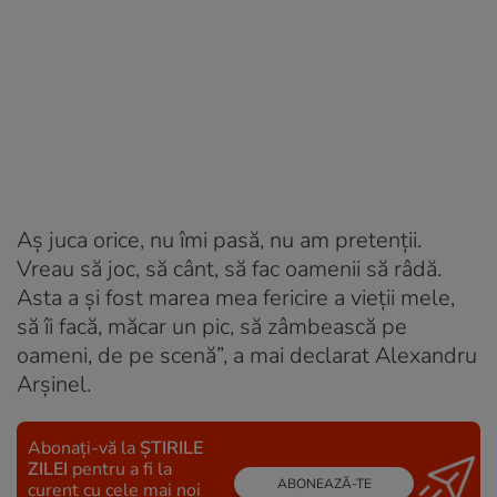
Aș juca orice, nu îmi pasă, nu am pretenții.
Vreau să joc, să cânt, să fac oamenii să râdă.
Asta a și fost marea mea fericire a vieții mele,
să îi facă, măcar un pic, să zâmbească pe
oameni, de pe scenă”, a mai declarat Alexandru
Arșinel.
Abonați-vă la
ȘTIRILE
ZILEI
pentru a fi la
ABONEAZĂ-TE
curent cu cele mai noi