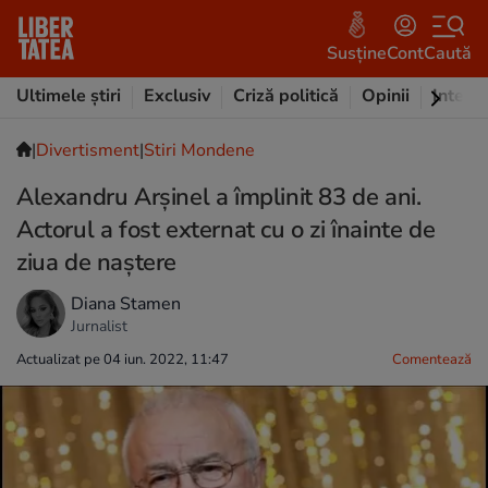
Susține
Cont
Caută
Ultimele știri
Exclusiv
Criză politică
Opinii
Intervi
|
Divertisment
|
Stiri Mondene
Alexandru Arșinel a împlinit 83 de ani.
Actorul a fost externat cu o zi înainte de
ziua de naștere
Diana Stamen
Jurnalist
Actualizat pe 04 iun. 2022, 11:47
Comentează