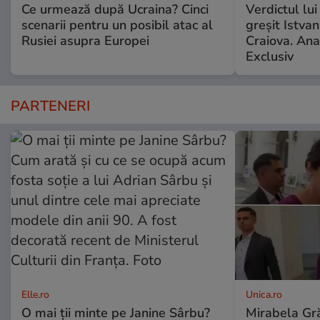
Ce urmează după Ucraina? Cinci
Verdictul lui
scenarii pentru un posibil atac al
greșit Istva
Rusiei asupra Europei
Craiova. Anal
Exclusiv
PARTENERI
Elle.ro
Unica.ro
O mai ții minte pe Janine Sârbu?
Mirabela Gră