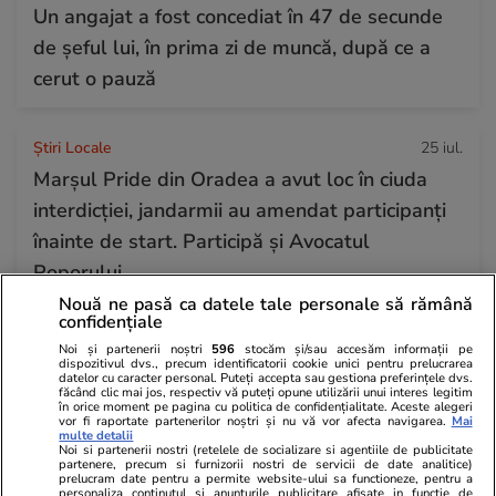
Un angajat a fost concediat în 47 de secunde
de șeful lui, în prima zi de muncă, după ce a
cerut o pauză
Știri Locale
25 iul.
Marșul Pride din Oradea a avut loc în ciuda
interdicției, jandarmii au amendat participanți
înainte de start. Participă și Avocatul
Poporului
Nouă ne pasă ca datele tale personale să rămână
confidențiale
Citește mai multe
Noi și partenerii noștri
596
stocăm și/sau accesăm informații pe
dispozitivul dvs., precum identificatorii cookie unici pentru prelucrarea
datelor cu caracter personal. Puteți accepta sau gestiona preferințele dvs.
făcând clic mai jos, respectiv vă puteți opune utilizării unui interes legitim
în orice moment pe pagina cu politica de confidențialitate. Aceste alegeri
TRENDING
vor fi raportate partenerilor noștri și nu vă vor afecta navigarea.
Mai
multe detalii
Noi si partenerii nostri (retelele de socializare si agentiile de publicitate
partenere, precum si furnizorii nostri de servicii de date analitice)
Politică
25 iul.
prelucram date pentru a permite website-ului sa functioneze, pentru a
personaliza continutul si anunturile publicitare afisate in functie de