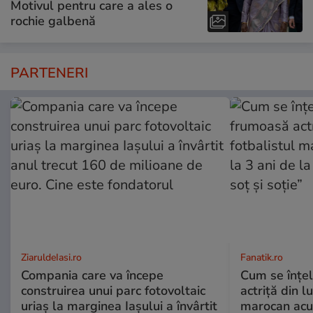
Motivul pentru care a ales o
rochie galbenă
PARTENERI
ZiaruldeIasi.ro
Fanatik.ro
Compania care va începe
Cum se înțe
construirea unui parc fotovoltaic
actriță din l
uriaș la marginea Iașului a învârtit
marocan acuz