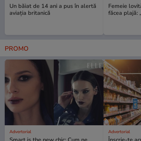
Un băiat de 14 ani a pus în alertă
Femeie lovit
aviația britanică
făcea plajă: „
PROMO
Advertorial
Advertorial
Smart is the new chic: Cum ne
Înscrie-te ac