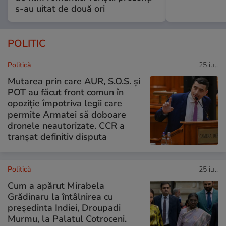
s-au uitat de două ori
POLITIC
Politică
25 iul.
Mutarea prin care AUR, S.O.S. și
POT au făcut front comun în
opoziție împotriva legii care
permite Armatei să doboare
dronele neautorizate. CCR a
tranșat definitiv disputa
Politică
25 iul.
Cum a apărut Mirabela
Grădinaru la întâlnirea cu
președinta Indiei, Droupadi
Murmu, la Palatul Cotroceni.