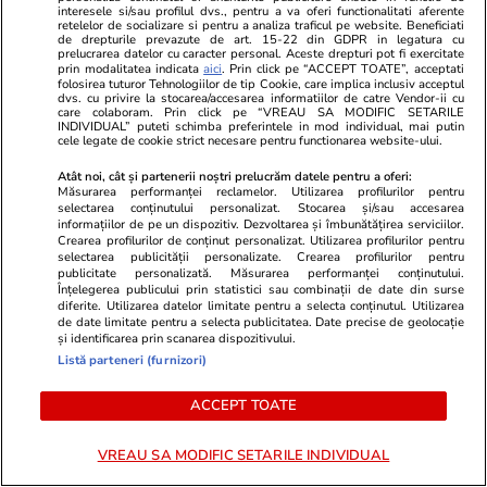
Mutarea prin care AUR, S.O.S. și POT au făcut
interesele si/sau profilul dvs., pentru a va oferi functionalitati aferente
retelelor de socializare si pentru a analiza traficul pe website. Beneficiati
front comun în opoziție împotriva legii care
de drepturile prevazute de art. 15-22 din GDPR in legatura cu
prelucrarea datelor cu caracter personal. Aceste drepturi pot fi exercitate
permite Armatei să doboare dronele
prin modalitatea indicata
aici
. Prin click pe “ACCEPT TOATE”, acceptati
folosirea tuturor Tehnologiilor de tip Cookie, care implica inclusiv acceptul
neautorizate. CCR a tranșat definitiv disputa
dvs. cu privire la stocarea/accesarea informatiilor de catre Vendor-ii cu
care colaboram. Prin click pe “VREAU SA MODIFIC SETARILE
INDIVIDUAL” puteti schimba preferintele in mod individual, mai putin
cele legate de cookie strict necesare pentru functionarea website-ului.
Politică
25 iul.
Atât noi, cât și partenerii noștri prelucrăm datele pentru a oferi:
Cum a apărut Mirabela Grădinaru la întâlnirea
Măsurarea performanței reclamelor. Utilizarea profilurilor pentru
selectarea conținutului personalizat. Stocarea și/sau accesarea
cu președinta Indiei, Droupadi Murmu, la
informațiilor de pe un dispozitiv. Dezvoltarea și îmbunătățirea serviciilor.
Crearea profilurilor de conținut personalizat. Utilizarea profilurilor pentru
Palatul Cotroceni. Motivul pentru care a ales o
selectarea publicității personalizate. Crearea profilurilor pentru
publicitate personalizată. Măsurarea performanței conținutului.
rochie galbenă
Înțelegerea publicului prin statistici sau combinații de date din surse
diferite. Utilizarea datelor limitate pentru a selecta conținutul. Utilizarea
de date limitate pentru a selecta publicitatea. Date precise de geolocație
și identificarea prin scanarea dispozitivului.
Știri România
25 iul.
Listă parteneri (furnizori)
Judecătoarea Raluca Moroșanu a dat România
ACCEPT TOATE
în judecată la CEDO după ce a fost exclusă din
două dosare în urma documentarului Recorder
VREAU SA MODIFIC SETARILE INDIVIDUAL
„Justiție capturată”