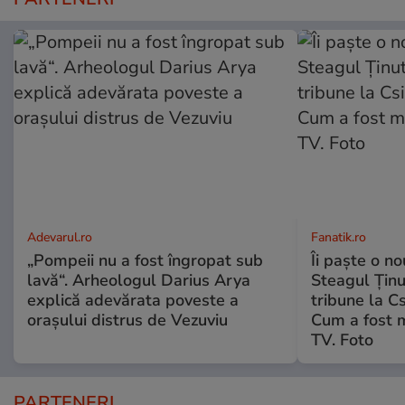
Adevarul.ro
Fanatik.ro
„Pompeii nu a fost îngropat sub
Îi paște o no
lavă“. Arheologul Darius Arya
Steagul Ținut
explică adevărata poveste a
tribune la C
orașului distrus de Vezuviu
Cum a fost 
TV. Foto
PARTENERI