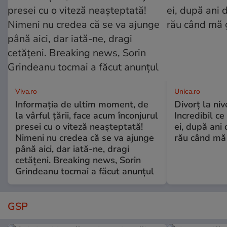
Viva.ro
Unica.ro
Informația de ultim moment, de
Divorț la nive
la vârful țării, face acum înconjurul
Incredibil ce
presei cu o viteză neașteptată!
ei, după ani 
Nimeni nu credea că se va ajunge
rău când mă
până aici, dar iată-ne, dragi
cetățeni. Breaking news, Sorin
Grindeanu tocmai a făcut anunțul
GSP