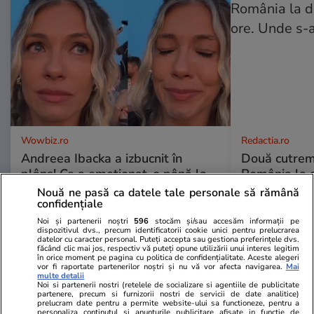
Wowbiz.ro
Redactia.ro
Andreea Ibacka a izbucnit în
Două cutrem
plâns! Ce a emoționat-o până la
România la d
lacrimi pe vedetă: „Nu-mi mai e
ore. Unde s
Nouă ne pasă ca datele tale personale să rămână
rușine să fiu vulnerabilă”
confidențiale
Noi și partenerii noștri
596
stocăm și/sau accesăm informații pe
dispozitivul dvs., precum identificatorii cookie unici pentru prelucrarea
datelor cu caracter personal. Puteți accepta sau gestiona preferințele dvs.
făcând clic mai jos, respectiv vă puteți opune utilizării unui interes legitim
în orice moment pe pagina cu politica de confidențialitate. Aceste alegeri
POLITIC
vor fi raportate partenerilor noștri și nu vă vor afecta navigarea.
Mai
multe detalii
Noi si partenerii nostri (retelele de socializare si agentiile de publicitate
partenere, precum si furnizorii nostri de servicii de date analitice)
Politică
25 iul.
prelucram date pentru a permite website-ului sa functioneze, pentru a
personaliza continutul si anunturile publicitare afisate in functie de