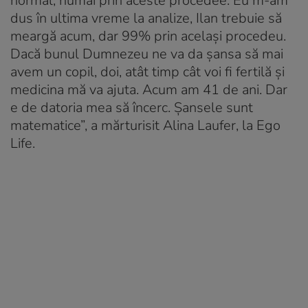
normal, numai prin aceste procedee. Eu m-am
dus în ultima vreme la analize, Ilan trebuie să
meargă acum, dar 99% prin același procedeu.
Dacă bunul Dumnezeu ne va da șansa să mai
avem un copil, doi, atât timp cât voi fi fertilă și
medicina mă va ajuta. Acum am 41 de ani. Dar
e de datoria mea să încerc. Șansele sunt
matematice”, a mărturisit Alina Laufer, la Ego
Life.