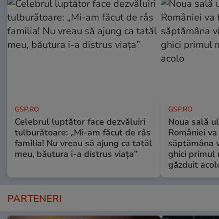
GSP.RO
GSP.RO
Celebrul luptător face dezvăluiri
Noua sală u
tulburătoare: „Mi-am făcut de râs
României va 
familia! Nu vreau să ajung ca tatăl
săptămâna vi
meu, băutura i-a distrus viața”
ghici primul 
găzduit acol
PARTENERI