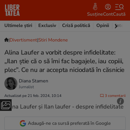
Susține
Cont
Caută
Ultimele știri
Exclusiv
Criză politică
Opinii
Intervi
|
Divertisment
|
Stiri Mondene
Alina Laufer a vorbit despre infidelitate:
„Ilan știe că o să îmi fac bagajele, iau copiii,
plec”. Ce nu ar accepta niciodată în căsnicie
Diana Stamen
Jurnalist
Actualizat pe 21 feb. 2024, 10:14
3 comentarii
Adaugă-ne ca sursă preferată în Google