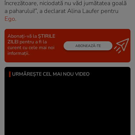
încrezătoare, niciodată nu văd jumătatea goală
a paharului!”, a declarat Alina Laufer pentru
Ego.
Abonați-vă la
ȘTIRILE
ZILEI
pentru a fi la
ABONEAZĂ-TE
curent cu cele mai noi
informații.
URMĂREȘTE CEL MAI NOU VIDEO