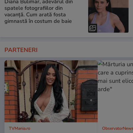
Diana Bulimar, adevărul din
spatele fotografiilor din
vacanță. Cum arată fosta
gimnastă în costum de baie
PARTENERI
TVMania.ro
ObservatorNews