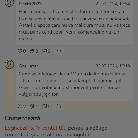
Realist2023
21.02.2024, 12:54
Hai ca fimeia asta are niste atuu-uri: o femeie care
face si creste atatia copii (si mai vrea) e de aplaudat.
Asta-i o epoca care nu va mai dura mult, nu va trece
mult pana cand copiii vor fi comandati dintr-un
meniu ...
0
3
0
Ghe.Lazar
22.02.2024, 12:19
Cand se intalnesc doua *** una de tip masculin si
alta de tip feminin asa se intampla.Doamne ajuta-i.
Acest comentariu a fost moderat pentru: limbaj
vulgar sau jignitor
2
1
0
Comentează
Loghează-te în contul tău
pentru a adăuga
comentarii și a te alătura dialogului.