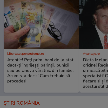
Libertateapentrufemei.ro
Avantaje.ro
Atenție! Poți primi bani de la stat
Dieta Melan
dacă-ți îngrijești părinții, bunicii
oricine! Regi
sau pe cineva vârstnic din familie.
urmează zilni
Acum s-a decis! Cum trebuie să
specialiști! 
procedezi
fiecare zi și 
acestui stil 
ȘTIRI ROMÂNIA