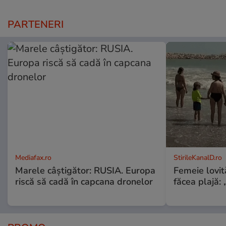
PARTENERI
Mediafax.ro
StirileKanalD.ro
Marele câștigător: RUSIA. Europa
Femeie lovit
riscă să cadă în capcana dronelor
făcea plajă: „