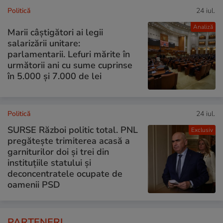
Politică
24 iul.
Analiză
Marii câștigători ai legii
salarizării unitare:
parlamentarii. Lefuri mărite în
următorii ani cu sume cuprinse
în 5.000 și 7.000 de lei
Politică
24 iul.
SURSE Război politic total. PNL
Exclusiv
pregătește trimiterea acasă a
garniturilor doi și trei din
instituțiile statului și
deconcentratele ocupate de
oamenii PSD
PARTENERI