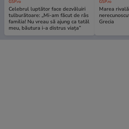
GSP.ro
GSP.ro
Celebrul luptător face dezvăluiri
Marea rivală
tulburătoare: „Mi-am făcut de râs
nerecunoscut
familia! Nu vreau să ajung ca tatăl
Grecia
meu, băutura i-a distrus viața”