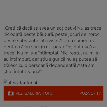
„Cred că dacă aș avea un soț bețiv! Nu aș trece
niciodată peste băutură, peste jocuri de noroc,
peste substanțe interzise. Aici nu comentez
pentru că nu știu! (n.r. – peste înșelat dacă ar
trece) Nu mi s-a întâmplat. Nici restul nu mi s-
au întâmplat, dar știu sigur că nu aș putea să
trăiesc cu o persoană dependentă! Asta am
știut întotdeauna!”.
VEZI
GALERIA
FOTO
POZA
1 / 17