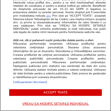
Mutarea prin care AUR, S.O.S. și
interesele si/sau profilul dvs., pentru a va oferi functionalitati aferente
retelelor de socializare si pentru a analiza traficul pe website. Beneficiati
POT au făcut front comun în
de drepturile prevazute de art. 15-22 din GDPR in legatura cu
opoziție împotriva legii care
prelucrarea datelor cu caracter personal. Aceste drepturi pot fi exercitate
prin modalitatea indicata
aici
. Prin click pe “ACCEPT TOATE”, acceptati
permite Armatei să doboare
folosirea tuturor Tehnologiilor de tip Cookie, care implica inclusiv acceptul
dvs. cu privire la stocarea/accesarea informatiilor de catre Vendor-ii cu
dronele neautorizate. CCR a
care colaboram. Prin click pe “VREAU SA MODIFIC SETARILE
tranșat definitiv disputa
INDIVIDUAL” puteti schimba preferintele in mod individual, mai putin
cele legate de cookie strict necesare pentru functionarea website-ului.
Atât noi, cât și partenerii noștri prelucrăm datele pentru a oferi:
Măsurarea performanței reclamelor. Utilizarea profilurilor pentru
Politică
25 iul.
selectarea conținutului personalizat. Stocarea și/sau accesarea
informațiilor de pe un dispozitiv. Dezvoltarea și îmbunătățirea serviciilor.
Cum a apărut Mirabela
Crearea profilurilor de conținut personalizat. Utilizarea profilurilor pentru
Grădinaru la întâlnirea cu
selectarea publicității personalizate. Crearea profilurilor pentru
publicitate personalizată. Măsurarea performanței conținutului.
președinta Indiei, Droupadi
Înțelegerea publicului prin statistici sau combinații de date din surse
Murmu, la Palatul Cotroceni.
diferite. Utilizarea datelor limitate pentru a selecta conținutul. Utilizarea
de date limitate pentru a selecta publicitatea. Date precise de geolocație
Motivul pentru care a ales o
și identificarea prin scanarea dispozitivului.
rochie galbenă
Listă parteneri (furnizori)
ACCEPT TOATE
PARTENERI
VREAU SA MODIFIC SETARILE INDIVIDUAL