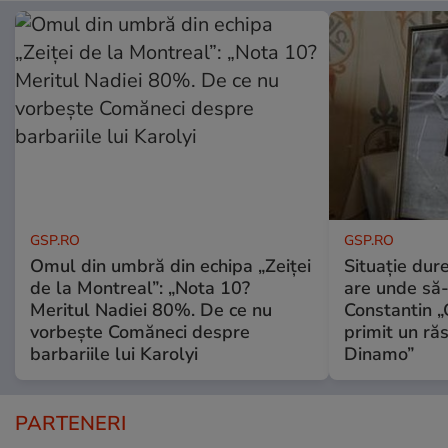
GSP.RO
GSP.RO
Omul din umbră din echipa „Zeiței
Situație dur
de la Montreal”: „Nota 10?
are unde să-
Meritul Nadiei 80%. De ce nu
Constantin 
vorbește Comăneci despre
primit un ră
barbariile lui Karolyi
Dinamo”
PARTENERI