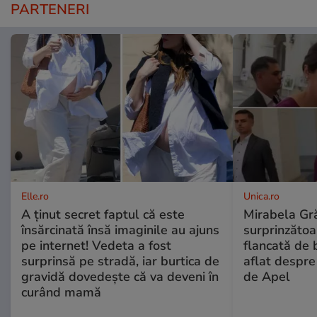
PARTENERI
Elle.ro
Unica.ro
A ținut secret faptul că este
Mirabela Gră
însărcinată însă imaginile au ajuns
surprinzătoar
pe internet! Vedeta a fost
flancată de 
surprinsă pe stradă, iar burtica de
aflat despre
gravidă dovedește că va deveni în
de Apel
curând mamă