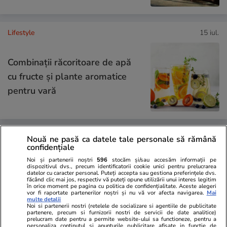
Lifestyle
15 iul.
Combinaţii răcoritoare de apă
cu fructe şi plante aromatice
pentru vară
Lifestyle
01 aug.
Nouă ne pasă ca datele tale personale să rămână
confidențiale
Noi și partenerii noștri
596
stocăm și/sau accesăm informații pe
dispozitivul dvs., precum identificatorii cookie unici pentru prelucrarea
Cum coci vinetele la bloc, fără
datelor cu caracter personal. Puteți accepta sau gestiona preferințele dvs.
făcând clic mai jos, respectiv vă puteți opune utilizării unui interes legitim
în orice moment pe pagina cu politica de confidențialitate. Aceste alegeri
să umpli casa de fum
vor fi raportate partenerilor noștri și nu vă vor afecta navigarea.
Mai
multe detalii
Noi si partenerii nostri (retelele de socializare si agentiile de publicitate
partenere, precum si furnizorii nostri de servicii de date analitice)
prelucram date pentru a permite website-ului sa functioneze, pentru a
personaliza continutul si anunturile publicitare afisate in functie de