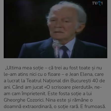
„Ultima mea soţie – că trei au fost toate şi nu
le-am atins nici cu o floare – e Jean Elena, care
a lucrat la Teatrul Naţional din Bucureşti 40 de
ani. Când am jucat «O scrisoare pierdută», ne-
am cam împrietenit. Este fosta soţie a lui
Gheorghe Cozorici. Nina este şi rămâne o
doamnă extraordinară, o soţie rară. E frumoasă.