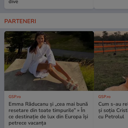
dive
PARTENERI
GSP.ro
GSP.ro
Emma Răducanu și „cea mai bună
Cum s-au re
resetare din toate timpurile” » În
și soția Cris
ce destinație de lux din Europa își
cu Petrolul
petrece vacanța