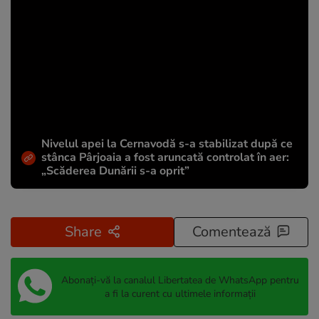
Nivelul apei la Cernavodă s-a stabilizat după ce
stânca Pârjoaia a fost aruncată controlat în aer:
„Scăderea Dunării s-a oprit”
Share
Comentează
Abonați-vă la canalul Libertatea de WhatsApp pentru
a fi la curent cu ultimele informații