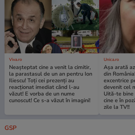
Viva.ro
Unica.ro
Neașteptat cine a venit la cimitir,
Așa arată az
la parastasul de un an pentru Ion
din România!
Iliescu! Toți cei prezenți au
excentrice pe
reacționat imediat când l-au
devenit cel 
văzut! E vorba de un nume
Uită-te bine 
cunoscut! Ce s-a văzut în imagini!
cine e în poz
zile la TV!!
GSP