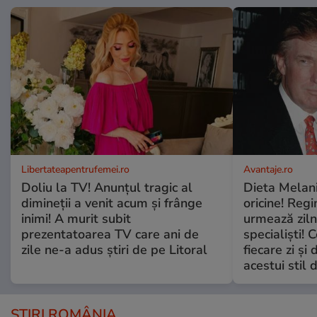
Libertateapentrufemei.ro
Avantaje.ro
Doliu la TV! Anunțul tragic al
Dieta Melan
dimineții a venit acum și frânge
oricine! Regi
inimi! A murit subit
urmează zilni
prezentatoarea TV care ani de
specialiști! 
zile ne-a adus știri de pe Litoral
fiecare zi și 
acestui stil 
ȘTIRI ROMÂNIA