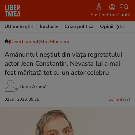
Susține
Cont
Caută
Ultimele știri
Exclusiv
Criză politică
Opinii
Intervi
|
Divertisment
|
Stiri Mondene
Amănuntul neștiut din viața regretatului
actor Jean Constantin. Nevasta lui a mai
fost măritată tot cu un actor celebru
Dana Aramă
02 ian. 2018, 09:35
Comentează