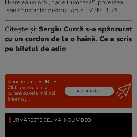
N-are ea un ochi, dar e frumoasă!”
, povestea
Jean Constantin pentru Focus TV din Buzău.
Citește și:
Sergiu Curcă s-a spânzurat
cu un cordon de la o haină. Ce a scris
pe biletul de adio
Abonați-vă la
ȘTIRILE
ZILEI
pentru a fi la
ABONEAZĂ-TE
curent cu cele mai noi
informații.
URMĂREȘTE CEL MAI NOU VIDEO