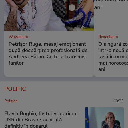
Wowbiz.ro
Redactia.ro
Petrișor Ruge, mesaj emoționant
O singură zo
după despărțirea profesională de
într-o nouă 
Andreea Bălan. Ce le-a transmis
lasă în urmă 
fanilor
mai norocoas
ani
POLITIC
Politică
19:03
Flavia Boghiu, fostul viceprimar
USR din Brașov, achitată
definitiv în dosarul