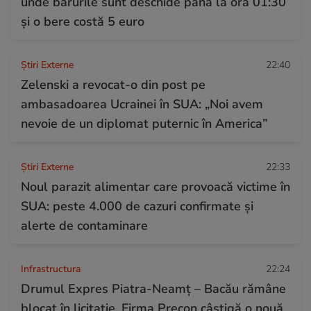
unde barurile sunt deschide până la ora 01:30
și o bere costă 5 euro
Știri Externe
22:40
Zelenski a revocat-o din post pe
ambasadoarea Ucrainei în SUA: „Noi avem
nevoie de un diplomat puternic în America”
Știri Externe
22:33
Noul parazit alimentar care provoacă victime în
SUA: peste 4.000 de cazuri confirmate și
alerte de contaminare
Infrastructura
22:24
Drumul Expres Piatra-Neamț – Bacău rămâne
blocat în licitație. Firma Precon câștigă o nouă