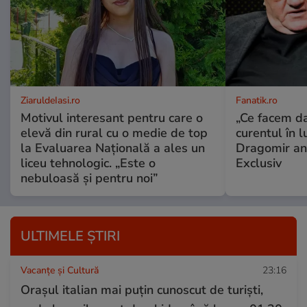
ZiaruldeIasi.ro
Fanatik.ro
Motivul interesant pentru care o
„Ce facem d
elevă din rural cu o medie de top
curentul în 
la Evaluarea Națională a ales un
Dragomir an
liceu tehnologic. „Este o
Exclusiv
nebuloasă și pentru noi”
ULTIMELE ȘTIRI
Vacanțe și Cultură
23:16
Orașul italian mai puțin cunoscut de turiști,