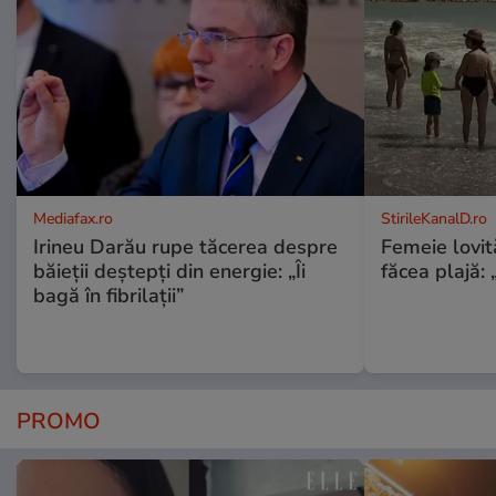
Mediafax.ro
StirileKanalD.ro
Irineu Darău rupe tăcerea despre
Femeie lovit
băieții deștepți din energie: „Îi
făcea plajă: „
bagă în fibrilații”
PROMO