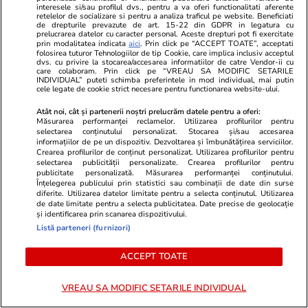
interesele si/sau profilul dvs., pentru a va oferi functionalitati aferente
retelelor de socializare si pentru a analiza traficul pe website. Beneficiati
Stiri Mondene
17:13
de drepturile prevazute de art. 15-22 din GDPR in legatura cu
prelucrarea datelor cu caracter personal. Aceste drepturi pot fi exercitate
prin modalitatea indicata
aici
. Prin click pe “ACCEPT TOATE”, acceptati
folosirea tuturor Tehnologiilor de tip Cookie, care implica inclusiv acceptul
„Vocea României” 2026 începe
dvs. cu privire la stocarea/accesarea informatiilor de catre Vendor-ii cu
care colaboram. Prin click pe “VREAU SA MODIFIC SETARILE
pe 4 septembrie. Tot ce trebuie
INDIVIDUAL” puteti schimba preferintele in mod individual, mai putin
cele legate de cookie strict necesare pentru functionarea website-ului.
să știi despre show
Atât noi, cât și partenerii noștri prelucrăm datele pentru a oferi:
Măsurarea performanței reclamelor. Utilizarea profilurilor pentru
selectarea conținutului personalizat. Stocarea și/sau accesarea
informațiilor de pe un dispozitiv. Dezvoltarea și îmbunătățirea serviciilor.
Crearea profilurilor de conținut personalizat. Utilizarea profilurilor pentru
Știri România
21:30
selectarea publicității personalizate. Crearea profilurilor pentru
publicitate personalizată. Măsurarea performanței conținutului.
Prima localitate din România în
Înțelegerea publicului prin statistici sau combinații de date din surse
diferite. Utilizarea datelor limitate pentru a selecta conținutul. Utilizarea
care apa va fi oprită în fiecare
de date limitate pentru a selecta publicitatea. Date precise de geolocație
și identificarea prin scanarea dispozitivului.
noapte din cauza secetei: „Nu se
Listă parteneri (furnizori)
poate asigura distribuția apei în
ACCEPT TOATE
regim continuu”
VREAU SA MODIFIC SETARILE INDIVIDUAL
Știri România
19:30