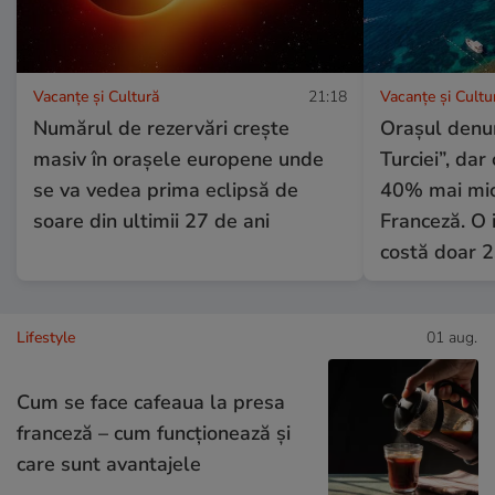
Vacanțe și Cultură
21:18
Vacanțe și Cultu
Numărul de rezervări crește
Orașul denum
masiv în orașele europene unde
Turciei”, dar
se va vedea prima eclipsă de
40% mai mici
soare din ultimii 27 de ani
Franceză. O 
costă doar 2
Lifestyle
01 aug.
Cum se face cafeaua la presa
franceză – cum funcționează și
care sunt avantajele