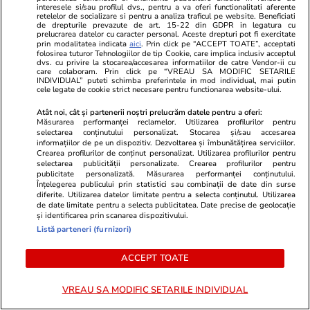
Știri Externe
11:21
interesele si/sau profilul dvs., pentru a va oferi functionalitati aferente
retelelor de socializare si pentru a analiza traficul pe website. Beneficiati
Seceta extremă din Dunăre a scos la
de drepturile prevazute de art. 15-22 din GDPR in legatura cu
prelucrarea datelor cu caracter personal. Aceste drepturi pot fi exercitate
suprafață rămășițele a doi soldați germani și o
prin modalitatea indicata
aici
. Prin click pe “ACCEPT TOATE”, acceptati
folosirea tuturor Tehnologiilor de tip Cookie, care implica inclusiv acceptul
motocicletă militară din cel de-al Doilea
dvs. cu privire la stocarea/accesarea informatiilor de catre Vendor-ii cu
care colaboram. Prin click pe “VREAU SA MODIFIC SETARILE
Război Mondial
INDIVIDUAL” puteti schimba preferintele in mod individual, mai putin
cele legate de cookie strict necesare pentru functionarea website-ului.
Atât noi, cât și partenerii noștri prelucrăm datele pentru a oferi:
Măsurarea performanței reclamelor. Utilizarea profilurilor pentru
Știri România
11:20
selectarea conținutului personalizat. Stocarea și/sau accesarea
Două barje au fost scufundate controlat în
informațiilor de pe un dispozitiv. Dezvoltarea și îmbunătățirea serviciilor.
Crearea profilurilor de conținut personalizat. Utilizarea profilurilor pentru
Dunăre, într-o operațiune de 11 ore. Miza:
selectarea publicității personalizate. Crearea profilurilor pentru
publicitate personalizată. Măsurarea performanței conținutului.
nivelul apei la Cernavodă | VIDEO
Înțelegerea publicului prin statistici sau combinații de date din surse
diferite. Utilizarea datelor limitate pentru a selecta conținutul. Utilizarea
de date limitate pentru a selecta publicitatea. Date precise de geolocație
și identificarea prin scanarea dispozitivului.
Citește mai multe
Listă parteneri (furnizori)
ACCEPT TOATE
TRENDING
VREAU SA MODIFIC SETARILE INDIVIDUAL
Horoscop
07 aug.