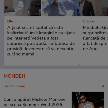
Elle.ro
Unica.ro
A ținut secret faptul că este
Mirabela Gră
însărcinată însă imaginile au ajuns
surprinzătoar
pe internet! Vedeta a fost
flancată de 
surprinsă pe stradă, iar burtica de
aflat despre
gravidă dovedește că va deveni în
de Apel
curând mamă
MONDEN
Stiri Mondene
11:34
Cum a apărut Michele Morrone
pe scena Summer Well 2026.