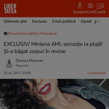
Susține
Cont
Caută
Ultimele știri
Exclusiv
Criză politică
Opinii
Intervi
|
Divertisment
|
Stiri Mondene
EXCLUSIV/ Miniona AMI, senzație la plajă!
Și-a băgat corpul în revizie
Denisa Macovei
Reporter
22 iul. 2017, 23:00
Comentează