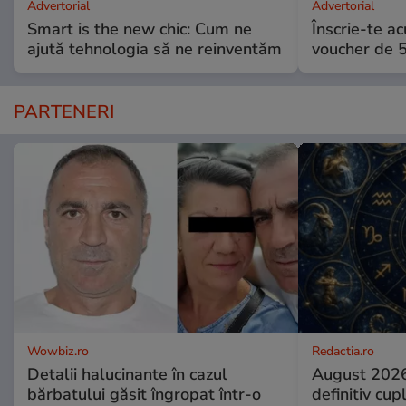
Advertorial
Advertorial
Smart is the new chic: Cum ne
Înscrie-te ac
ajută tehnologia să ne reinventăm
voucher de 5
PARTENERI
Wowbiz.ro
Redactia.ro
Detalii halucinante în cazul
August 2026
bărbatului găsit îngropat într-o
definitiv cup