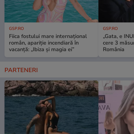
GSP.RO
GSP.RO
Fiica fostului mare internațional
„Gata, e IN
român, apariție incendiară în
cere 3 măsu
vacanță: „Ibiza și magia ei”
România
PARTENERI