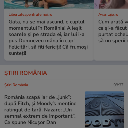
Libertateapentrufemei.ro
Avantaje.ro
Gata, nu se mai ascund, e cuplul
Cum arată v
momentului în România! A ieșit
ce și-a făcut
soarele și pe strada ei, iar lui i-a
purtat ochel
pus Dumnezeu mâna în cap!
să nu sperii c
Felicitări, să fiți fericiți! Că frumoși
sunteți!
ȘTIRI ROMÂNIA
Știri România
08:37
România scapă iar de „junk”:
după Fitch, și Moody’s menține
ratingul de țară. Nazare: „Un
semnal extrem de important”.
Ce spune Nicușor Dan