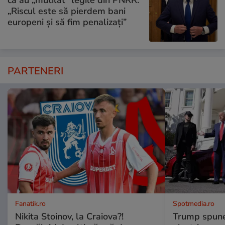
că au „mutilat” legile din PNRR:
„Riscul este să pierdem bani
europeni și să fim penalizați”
PARTENERI
Fanatik.ro
Spotmedia.ro
Nikita Stoinov, la Craiova?!
Trump spune 