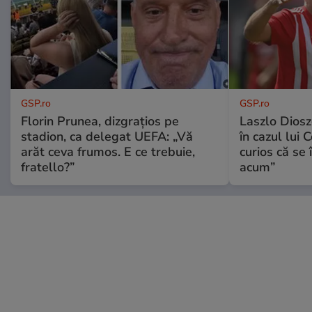
GSP.ro
GSP.ro
Florin Prunea, dizgrațios pe
Laszlo Diosz
stadion, ca delegat UEFA: „Vă
în cazul lui 
arăt ceva frumos. E ce trebuie,
curios că se
fratello?”
acum”