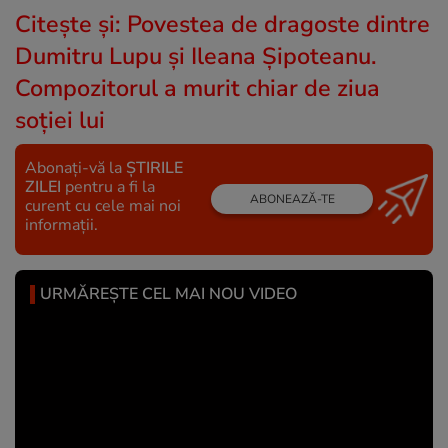
Citeşte şi:
Povestea de dragoste dintre
Dumitru Lupu și Ileana Șipoteanu.
Compozitorul a murit chiar de ziua
soției lui
Abonați-vă la
ȘTIRILE
ZILEI
pentru a fi la
ABONEAZĂ-TE
curent cu cele mai noi
informații.
URMĂREȘTE CEL MAI NOU VIDEO