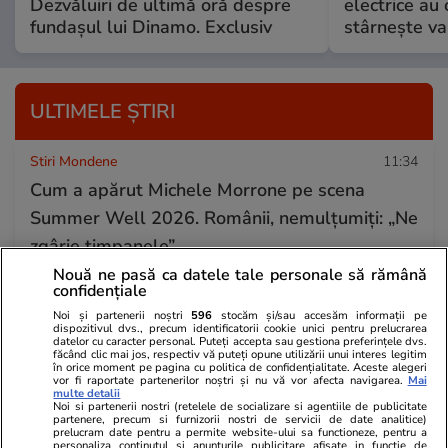
Dezvăluiri de ultimă oră despre
electrice au 
fundașul lui Dinamo. Exclusiv
stârnește val
ULTIMELE ȘTIRI
Stiri Mondene
11:34
Cum a apărut Michele Morrone pe scena
Summer Well 2026. Românii, nemulțumiți: „Ne
zgârie timpanele”
Nouă ne pasă ca datele tale personale să rămână
confidențiale
Lifestyle
11:21
Noi și partenerii noștri
596
stocăm și/sau accesăm informații pe
dispozitivul dvs., precum identificatorii cookie unici pentru prelucrarea
Ce se întâmplă dacă congelezi greșit
datelor cu caracter personal. Puteți accepta sau gestiona preferințele dvs.
făcând clic mai jos, respectiv vă puteți opune utilizării unui interes legitim
legumele. Lista completă a legumelor pe care
în orice moment pe pagina cu politica de confidențialitate. Aceste alegeri
vor fi raportate partenerilor noștri și nu vă vor afecta navigarea.
Mai
le poți congela în august
multe detalii
Noi si partenerii nostri (retelele de socializare si agentiile de publicitate
partenere, precum si furnizorii nostri de servicii de date analitice)
prelucram date pentru a permite website-ului sa functioneze, pentru a
personaliza continutul si anunturile publicitare afisate in functie de