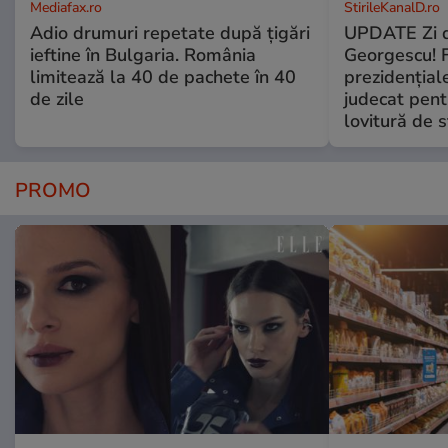
Mediafax.ro
StirileKanalD.ro
Adio drumuri repetate după țigări
UPDATE Zi d
ieftine în Bulgaria. România
Georgescu! F
limitează la 40 de pachete în 40
prezidențiale
de zile
judecat pent
lovitură de s
PROMO