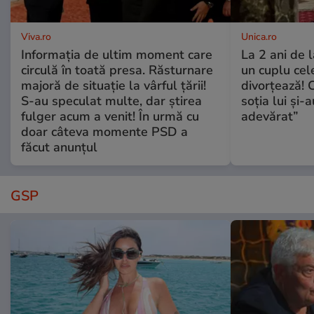
Viva.ro
Unica.ro
Informația de ultim moment care
La 2 ani de 
circulă în toată presa. Răsturnare
un cuplu ce
majoră de situație la vârful țării!
divorțează! C
S-au speculat multe, dar știrea
soția lui și-
fulger acum a venit! În urmă cu
adevărat”
doar câteva momente PSD a
făcut anunțul
GSP