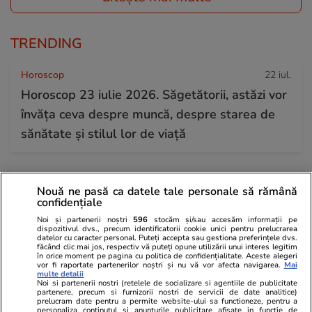
TRENDING
Horoscop
22 iul.
Horoscop 23 iulie 2026. Săgetătorii, astăzi vor
învăța ceva despre muncă, despre starea de
sănătate și stilul lor de viață
Bani și Afaceri
22 iul.
Nouă ne pasă ca datele tale personale să rămână
Scăderea deficitului bugetar arată că măsurile
confidențiale
lui Bolojan funcționează, dar suntem doar la
Noi și partenerii noștri
596
stocăm și/sau accesăm informații pe
dispozitivul dvs., precum identificatorii cookie unici pentru prelucrarea
jumătatea drumului, arată economiștii. „Dacă
datelor cu caracter personal. Puteți accepta sau gestiona preferințele dvs.
făcând clic mai jos, respectiv vă puteți opune utilizării unui interes legitim
creditorii se supără, îți închid lumina în trei
în orice moment pe pagina cu politica de confidențialitate. Aceste alegeri
vor fi raportate partenerilor noștri și nu vă vor afecta navigarea.
Mai
săptămâni”
multe detalii
Noi si partenerii nostri (retelele de socializare si agentiile de publicitate
partenere, precum si furnizorii nostri de servicii de date analitice)
prelucram date pentru a permite website-ului sa functioneze, pentru a
personaliza continutul si anunturile publicitare afisate in functie de