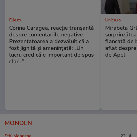
Elle.ro
Unica.ro
Corina Caragea, reacție tranșantă
Mirabela Gră
despre comentariile negative.
surprinzătoar
Prezentatoarea a dezvăluit că a
flancată de 
fost jignită și amenințată: „Un
aflat despre
lucru cred că e important de spus
de Apel
clar...”
MONDEN
Stiri Mondene
22 iul.