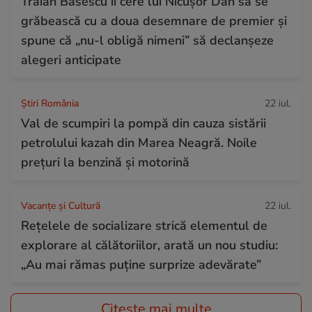
Traian Băsescu îi cere lui Nicușor Dan să se
grăbească cu a doua desemnare de premier și
spune că „nu-l obligă nimeni” să declanșeze
alegeri anticipate
Știri România
22 iul.
Val de scumpiri la pompă din cauza sistării
petrolului kazah din Marea Neagră. Noile
prețuri la benzină și motorină
Vacanțe și Cultură
22 iul.
Rețelele de socializare strică elementul de
explorare al călătoriilor, arată un nou studiu:
„Au mai rămas puține surprize adevărate”
Citește mai multe