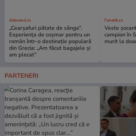
Adevarul.ro
Fanatik.ro
„Cearșafuri pătate de sânge”.
Veste șocantă
Experiența de coșmar pentru un
campion în S
român într-o destinație populară
murit la doa
din Grecia: „Am făcut bagajele și
am plecat”
PARTENERI