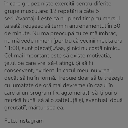
în care grupez niște exerciții pentru diferite
grupe musculare: 12 repetări a câte 5
serii.Avantajul este că nu pierd timp cu mersul
la sală; reușesc să termin antrenamentul în 30
de minute. Nu mă preocupă cu ce mă îmbrac,
nu mă vede nimeni (pentru că vecinii mei, la ora
11:00, sunt plecați).Aaa, și nici nu costă nimic…
Cel mai important este să existe motivația,
țelul pe care vrei să-l atingi. Și să fii
consecvent, evident. În cazul meu, nu vreau
decât să fiu în formă. Trebuie doar să te trezești
cu jumătate de oră mai devreme (în cazul în
care ai un program fix, aglomerat), să-ți pui o
muzică bună, să ai o salteluță și, eventual, două
greutăți”, mărturisea ea.
Foto: Instagram