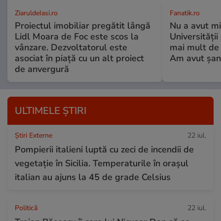
ZiaruldeIasi.ro
Fanatik.ro
Proiectul imobiliar pregătit lângă
Nu a avut mi
Lidl Moara de Foc este scos la
Universități
vânzare. Dezvoltatorul este
mai mult de 
asociat în piață cu un alt proiect
Am avut șan
de anvergură
ULTIMELE ȘTIRI
Știri Externe
22 iul.
Pompierii italieni luptă cu zeci de incendii de
vegetație în Sicilia. Temperaturile în orașul
italian au ajuns la 45 de grade Celsius
Politică
22 iul.