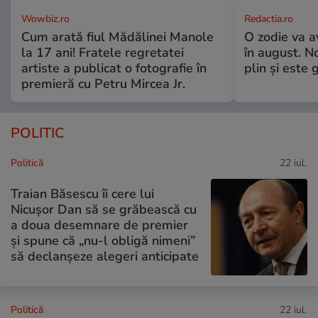
Wowbiz.ro
Redactia.ro
Cum arată fiul Mădălinei Manole
O zodie va a
la 17 ani! Fratele regretatei
în august. No
artiste a publicat o fotografie în
plin și este 
premieră cu Petru Mircea Jr.
POLITIC
Politică
22 iul.
Traian Băsescu îi cere lui
Nicușor Dan să se grăbească cu
a doua desemnare de premier
și spune că „nu-l obligă nimeni”
să declanșeze alegeri anticipate
Politică
22 iul.