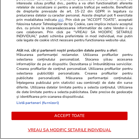
Bani și Afaceri
22 iul.
interesele si/sau profilul dvs., pentru a va oferi functionalitati aferente
retelelor de socializare si pentru a analiza traficul pe website. Beneficiati
Peste 100 de pensionari români au dispărut în
de drepturile prevazute de art. 15-22 din GDPR in legatura cu
prelucrarea datelor cu caracter personal. Aceste drepturi pot fi exercitate
fiecare zi, în primele 6 luni ale anului 2026.
prin modalitatea indicata
aici
. Prin click pe “ACCEPT TOATE”, acceptati
folosirea tuturor Tehnologiilor de tip Cookie, care implica inclusiv acceptul
Topul celor mai afectate județe
dvs. cu privire la stocarea/accesarea informatiilor de catre Vendor-ii cu
care colaboram. Prin click pe “VREAU SA MODIFIC SETARILE
INDIVIDUAL” puteti schimba preferintele in mod individual, mai putin
cele legate de cookie strict necesare pentru functionarea website-ului.
Auto
21 iul.
Atât noi, cât și partenerii noștri prelucrăm datele pentru a oferi:
Măsurarea performanței reclamelor. Utilizarea profilurilor pentru
Amendă de 350 de euro și 30 de zile fără
selectarea conținutului personalizat. Stocarea și/sau accesarea
informațiilor de pe un dispozitiv. Dezvoltarea și îmbunătățirea serviciilor.
permis pentru șoferii care își lasă mașinile la
Crearea profilurilor de conținut personalizat. Utilizarea profilurilor pentru
selectarea publicității personalizate. Crearea profilurilor pentru
ralanti dacă staționează în tunelurile din
publicitate personalizată. Măsurarea performanței conținutului.
Grecia
Înțelegerea publicului prin statistici sau combinații de date din surse
diferite. Utilizarea datelor limitate pentru a selecta conținutul. Utilizarea
de date limitate pentru a selecta publicitatea. Date precise de geolocație
și identificarea prin scanarea dispozitivului.
Listă parteneri (furnizori)
ACCEPT TOATE
VREAU SA MODIFIC SETARILE INDIVIDUAL