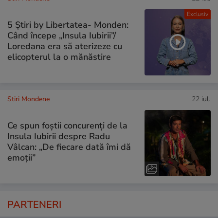
Exclusiv
5 Știri by Libertatea- Monden:
Când începe „Insula Iubirii”/
Loredana era să aterizeze cu
elicopterul la o mănăstire
Stiri Mondene
22 iul.
Ce spun foștii concurenți de la
Insula Iubirii despre Radu
Vâlcan: „De fiecare dată îmi dă
emoții”
PARTENERI