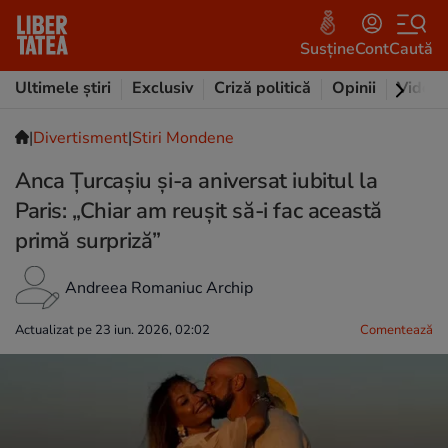
Susține
Cont
Caută
Ultimele știri
Exclusiv
Criză politică
Opinii
Video
|
Divertisment
|
Stiri Mondene
Anca Țurcașiu și-a aniversat iubitul la
Paris: „Chiar am reușit să-i fac această
primă surpriză”
Andreea Romaniuc Archip
Actualizat pe 23 iun. 2026, 02:02
Comentează