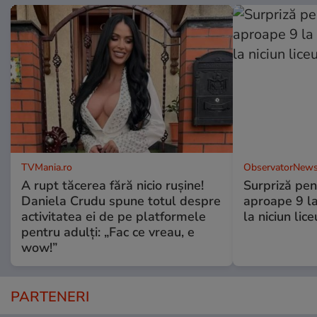
TVMania.ro
ObservatorNews
A rupt tăcerea fără nicio rușine!
Surpriză pen
Daniela Crudu spune totul despre
aproape 9 la
activitatea ei de pe platformele
la niciun lice
pentru adulți: „Fac ce vreau, e
wow!”
PARTENERI