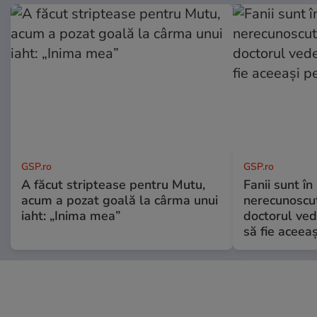
GSP.ro
GSP.ro
A făcut striptease pentru Mutu,
Fanii sunt în 
acum a pozat goală la cârma unui
nerecunoscut
iaht: „Inima mea”
doctorul ved
să fie aceea