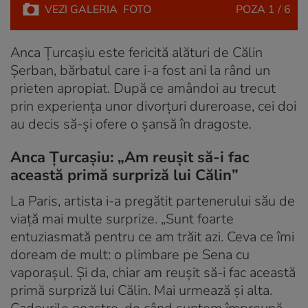
VEZI
GALERIA
FOTO
POZA
1 / 6
Anca Țurcașiu este fericită alături de Călin
Șerban, bărbatul care i-a fost ani la rând un
prieten apropiat. După ce amândoi au trecut
prin experiența unor divorțuri dureroase, cei doi
au decis să-și ofere o șansă în dragoste.
Anca Țurcașiu: „Am reușit să-i fac
această primă surpriză lui Călin”
La Paris, artista i-a pregătit partenerului său de
viață mai multe surprize. „Sunt foarte
entuziasmată pentru ce am trăit azi. Ceva ce îmi
doream de mult: o plimbare pe Sena cu
vaporașul. Și da, chiar am reușit să-i fac această
primă surpriză lui Călin. Mai urmează și alta.