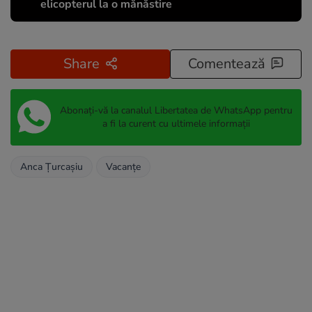
elicopterul la o mănăstire
Share
Comentează
Abonați-vă la canalul Libertatea de WhatsApp pentru
a fi la curent cu ultimele informații
Anca Țurcașiu
Vacanțe