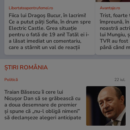
Libertateapentrufemei.ro
Avantaje.ro
Fiica lui Dragoș Bucur, în lacrimi!
Trist, foarte
Ce a putut păți Sofia, în drum spre
împreună, în
Electric Castle. Grea situație
noastră actri
pentru o fată de 19 ani! Tatăl ei i-
lui Mungiu, ș
a lăsat imediat un comentariu,
TVR au fost 
care a stârnit un val de reacții
până când mo
ȘTIRI ROMÂNIA
Politică
22 iul.
Traian Băsescu îi cere lui
Nicușor Dan să se grăbească cu
a doua desemnare de premier
și spune că „nu-l obligă nimeni”
să declanșeze alegeri anticipate