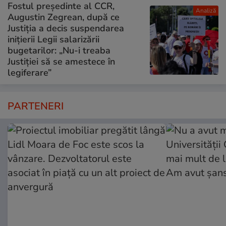
Fostul președinte al CCR,
Analiză
Augustin Zegrean, după ce
Justiția a decis suspendarea
inițierii Legii salarizării
bugetarilor: „Nu-i treaba
Justiției să se amestece în
legiferare”
PARTENERI