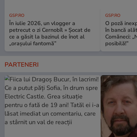
GSP.RO
GSP.RO
În iulie 2026, un vlogger a
O poză inexp
petrecut o zi Cernobîl » Șocat de
în bancă ală
ce a găsit la bazinul de înot al
Comăneci: „N
„orașului fantomă”
posibilă!”
PARTENERI