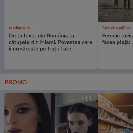
Mediafax.ro
StirileKanalD.ro
De la luxul din România la
Femeie lovit
cătușele din Miami. Povestea care
făcea plajă: „
îi urmărește pe frații Tate
PROMO