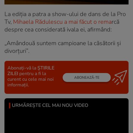
La ediția a patra a show-ului de dans de la Pro
Tv,
Mihaela Rădulescu a mai făcut o rema
rcă
despre cea considerată ivala ei, afirmând:
„Amândouă suntem campioane la căsătorii și
divorțuri”
.
Abonați-vă la
ȘTIRILE
ZILEI
pentru a fi la
ABONEAZĂ-TE
curent cu cele mai noi
informații.
URMĂREȘTE CEL MAI NOU VIDEO