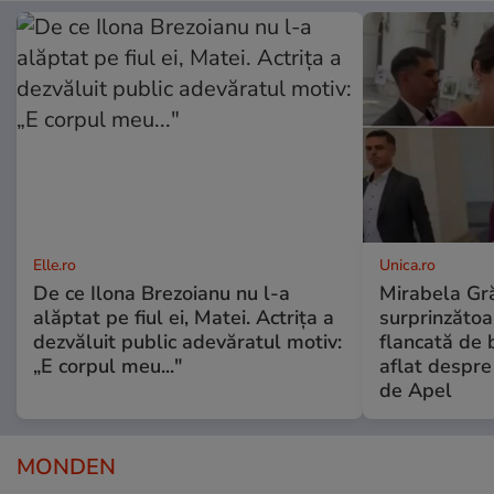
Elle.ro
Unica.ro
De ce Ilona Brezoianu nu l-a
Mirabela Gră
alăptat pe fiul ei, Matei. Actrița a
surprinzătoar
dezvăluit public adevăratul motiv:
flancată de 
„E corpul meu..."
aflat despre
de Apel
MONDEN