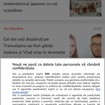
minimalismul japonez cu cel
scandinav
Știri România
11:50
Cei doi soți dispăruți pe
Transalpina au fost găsiți.
Izabela și Vlad erau în drumeție
cu cortul
Nouă ne pasă ca datele tale personale să rămână
confidențiale
Noi și partenerii noștri
596
stocăm și/sau accesăm informații pe
Știri România
11:29
dispozitivul dvs., precum identificatorii cookie unici pentru prelucrarea
datelor cu caracter personal. Puteți accepta sau gestiona preferințele dvs.
făcând clic mai jos, respectiv vă puteți opune utilizării unui interes legitim
ANM anunță caniculă, nopți
în orice moment pe pagina cu politica de confidențialitate. Aceste alegeri
vor fi raportate partenerilor noștri și nu vă vor afecta navigarea.
Mai
tropicale și furtuni în perioada
multe detalii
Noi si partenerii nostri (retelele de socializare si agentiile de publicitate
17-19 iulie 2026. Cod galben
partenere, precum si furnizorii nostri de servicii de date analitice)
prelucram date pentru a permite website-ului sa functioneze, pentru a
emis pentru mai multe județe
personaliza continutul si anunturile publicitare afisate in functie de