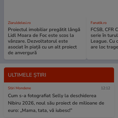
ZiaruldeIasi.ro
Fanatik.ro
Proiectul imobiliar pregătit lângă
FCSB, CFR Cl
Lidl Moara de Foc este scos la
serie în turu
vânzare. Dezvoltatorul este
League. Cu c
asociat în piață cu un alt proiect
are loc trage
de anvergură
ULTIMELE ȘTIRI
Stiri Mondene
12:12
Cum s-a fotografiat Selly la deschiderea
Nibiru 2026, noul său proiect de milioane de
euro: „Mama, tata, vă iubesc!”