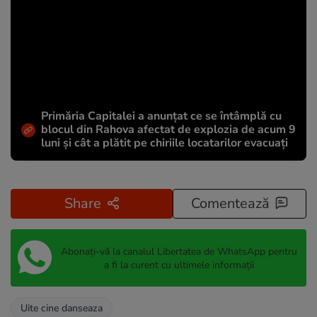
Primăria Capitalei a anunțat ce se întâmplă cu
blocul din Rahova afectat de explozia de acum 9
luni și cât a plătit pe chiriile locatarilor evacuați
Share
Comentează
Abonați-vă la canalul Libertatea de WhatsApp pentru
a fi la curent cu ultimele informații
Uite cine danseaza