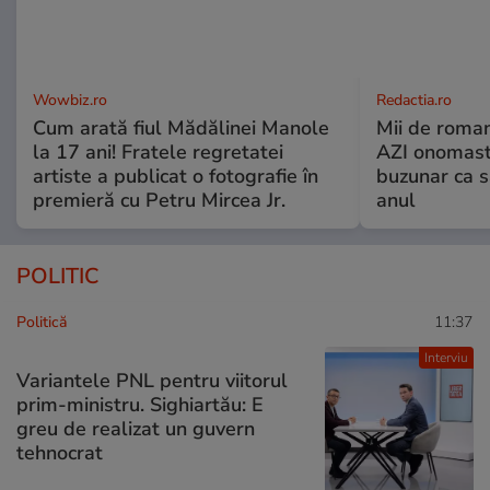
Wowbiz.ro
Redactia.ro
Cum arată fiul Mădălinei Manole
Mii de roman
la 17 ani! Fratele regretatei
AZI onomasti
artiste a publicat o fotografie în
buzunar ca s
premieră cu Petru Mircea Jr.
anul
POLITIC
Politică
11:37
Interviu
Variantele PNL pentru viitorul
prim-ministru. Sighiartău: E
greu de realizat un guvern
tehnocrat