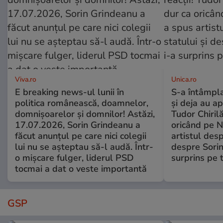
Viva.ro
Unica.ro
E breaking news-ul lunii în
S-a întâmpl
politica românească, doamnelor,
și deja au ap
domnișoarelor și domnilor! Astăzi,
Tudor Chiril
17.07.2026, Sorin Grindeanu a
oricând pe N
făcut anunțul pe care nici colegii
artistul desp
lui nu se așteptau să-l audă. Într-
despre Sorin
o mișcare fulger, liderul PSD
surprins pe 
tocmai a dat o veste importantă
GSP