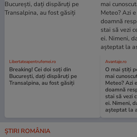
Libertateapentrufemei.ro
Avantaje.ro
Breaking! Cei doi soți din
O mai știți 
București, dați dispăruți pe
mai cunoscu
Transalpina, au fost găsiți
Meteo? Azi e
doamnă respe
stai să vezi 
ei. Nimeni, d
așteptat la 
ȘTIRI ROMÂNIA