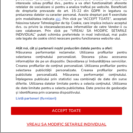
interesele si/sau profilul dvs., pentru a va oferi functionalitati aferente
din România
retelelor de socializare si pentru a analiza traficul pe website. Beneficiati
de drepturile prevazute de art. 15-22 din GDPR in legatura cu
prelucrarea datelor cu caracter personal. Aceste drepturi pot fi exercitate
prin modalitatea indicata
aici
. Prin click pe “ACCEPT TOATE”, acceptati
folosirea tuturor Tehnologiilor de tip Cookie, care implica inclusiv acceptul
Știri România
11:17
dvs. cu privire la stocarea/accesarea informatiilor de catre Vendor-ii cu
care colaboram. Prin click pe “VREAU SA MODIFIC SETARILE
Directoare din Ministerul
INDIVIDUAL” puteti schimba preferintele in mod individual, mai putin
cele legate de cookie strict necesare pentru functionarea website-ului.
Transporturilor, acuzată de
Atât noi, cât și partenerii noștri prelucrăm datele pentru a oferi:
Radu Miruță că are un atelier
Măsurarea performanței reclamelor. Utilizarea profilurilor pentru
selectarea conținutului personalizat. Stocarea și/sau accesarea
de ciocolată privat chiar în Gara
informațiilor de pe un dispozitiv. Dezvoltarea și îmbunătățirea serviciilor.
Crearea profilurilor de conținut personalizat. Utilizarea profilurilor pentru
de Nord. Cine e Anna Maria
selectarea publicității personalizate. Crearea profilurilor pentru
publicitate personalizată. Măsurarea performanței conținutului.
Dudaș
Înțelegerea publicului prin statistici sau combinații de date din surse
diferite. Utilizarea datelor limitate pentru a selecta conținutul. Utilizarea
de date limitate pentru a selecta publicitatea. Date precise de geolocație
și identificarea prin scanarea dispozitivului.
Știri România
10:50
Listă parteneri (furnizori)
ACCEPT TOATE
Sfântul Ilie – tradiții, obiceiuri și
superstiții. Ce să nu faci de
VREAU SA MODIFIC SETARILE INDIVIDUAL
Sfântul Ilie