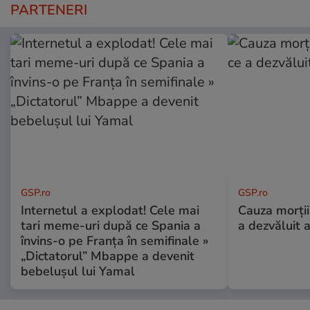
PARTENERI
GSP.ro
GSP.ro
Internetul a explodat! Cele mai
Cauza morții
tari meme-uri după ce Spania a
a dezvăluit 
învins-o pe Franța în semifinale »
„Dictatorul” Mbappe a devenit
bebelușul lui Yamal