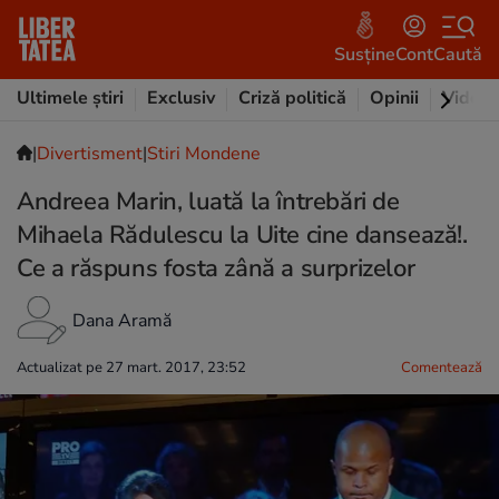
Susține
Cont
Caută
Ultimele știri
Exclusiv
Criză politică
Opinii
Video
|
Divertisment
|
Stiri Mondene
Andreea Marin, luată la întrebări de
Mihaela Rădulescu la Uite cine dansează!.
Ce a răspuns fosta zână a surprizelor
Dana Aramă
Actualizat pe 27 mart. 2017, 23:52
Comentează