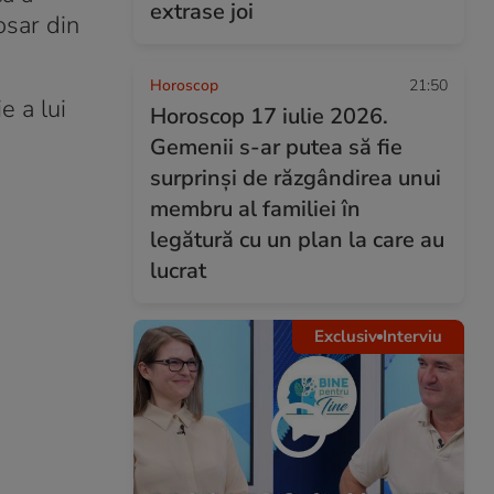
extrase joi
osar din
Horoscop
21:50
e a lui
Horoscop 17 iulie 2026.
Gemenii s-ar putea să fie
surprinși de răzgândirea unui
membru al familiei în
legătură cu un plan la care au
lucrat
Exclusiv
Interviu