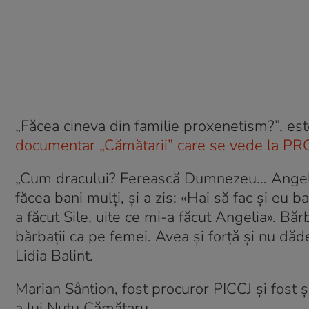
„Făcea cineva din familie proxenetism?”, e
documentar „Cămătarii” care se vede la P
„Cum dracului? Ferească Dumnezeu… Angelic
făcea bani mulți, și a zis: «Hai să fac și eu 
a făcut Sile, uite ce mi-a făcut Angelia». Băr
bărbații ca pe femei. Avea și forță și nu dăd
Lidia Balint.
Marian Sântion, fost procuror PICCJ și fost 
a lui Nuțu Cămătaru.