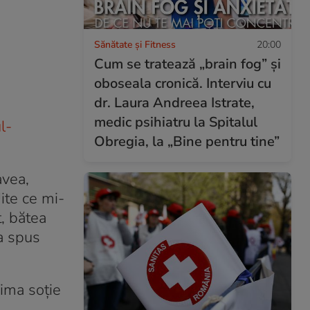
Sănătate și Fitness
20:00
Cum se tratează „brain fog” și
oboseala cronică. Interviu cu
dr. Laura Andreea Istrate,
medic psihiatru la Spitalul
l-
Obregia, la „Bine pentru tine”
avea,
Uite ce mi-
t, bătea
 a spus
rima soție