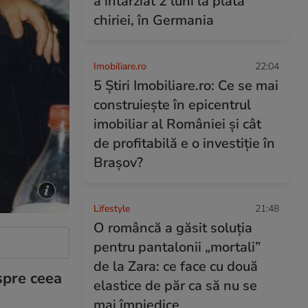
a întârziat 2 luni la plata
chiriei, în Germania
Imobiliare.ro
22:04
5 Știri Imobiliare.ro: Ce se mai
construiește în epicentrul
imobiliar al României și cât
de profitabilă e o investiție în
Brașov?
Lifestyle
21:48
O româncă a găsit soluția
pentru pantalonii „mortali”
de la Zara: ce face cu două
spre ceea
elastice de păr ca să nu se
mai împiedice