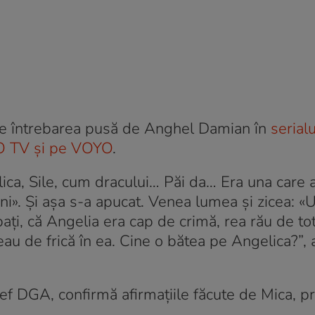
ste întrebarea pusă de Anghel Damian în
serialu
RO TV și pe VOYO
.
a, Sile, cum dracului… Păi da… Era una care 
bani». Și așa s-a apucat. Venea lumea și zicea: «
bați, că Angelia era cap de crimă, rea rău de to
eau de frică în ea. Cine o bătea pe Angelica?”,
șef DGA, confirmă afirmațiile făcute de Mica, p