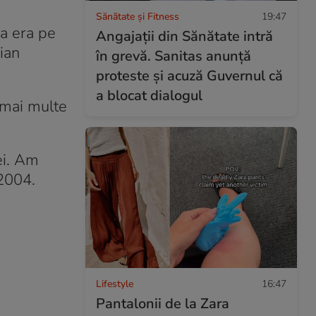
Sănătate și Fitness
19:47
ca era pe
Angajații din Sănătate intră
ian
în grevă. Sanitas anunță
proteste și acuză Guvernul că
a blocat dialogul
 mai multe
ei. Am
 2004.
Lifestyle
16:47
Pantalonii de la Zara