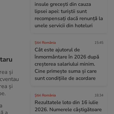
insule grecești din cauza
lipsei apei: turiștii sunt
recompensați dacă renunță la
unele servicii din hoteluri
Știri România
15:45
Cât este ajutorul de
înmormântare în 2026 după
ătaru
creșterea salariului minim.
Cine primește suma și care
rea și
sunt condițiile de acordare
ecventau
rea și
pe.
Știri România
18:34
Rezultatele loto din 16 iulie
a
2026. Numerele câștigătoare
că a