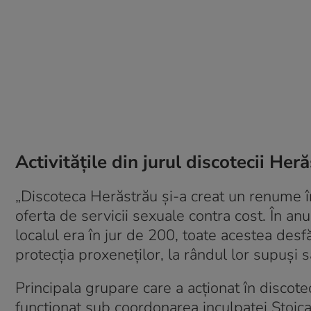
Activitățile din jurul discotecii He
„Discoteca Herăstrău și-a creat un renume în 
oferta de servicii sexuale contra cost. În a
localul era în jur de 200, toate acestea desf
protecția proxeneților, la rândul lor supuși sa
Principala grupare care a acționat în disco
funcționat sub coordonarea inculpatei Stoic