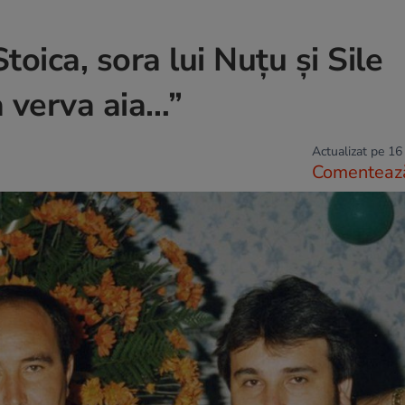
oica, sora lui Nuțu și Sile
a verva aia…”
Actualizat pe 16
Comenteaz