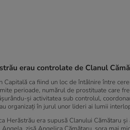
răstrău erau controlate de Clanul Căm
Capitală ca fiind un loc de întâlnire între cere
numite perioade, numărul de prostituate care fr
ășurându-și activitatea sub controlul, coordona
u organizați în jurul unor lideri ai lumii interlo
teca Herăstrău era supusă Clanului Cămătaru și 
a Angela, zisă Angelica Cămătaru, sora mai mi