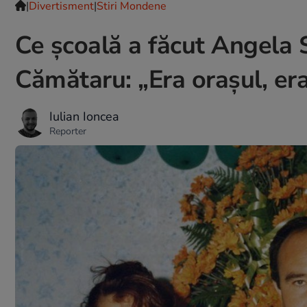
|
Divertisment
|
Stiri Mondene
Ce școală a făcut Angela St
Cămătaru: „Era orașul, er
Iulian Ioncea
Reporter