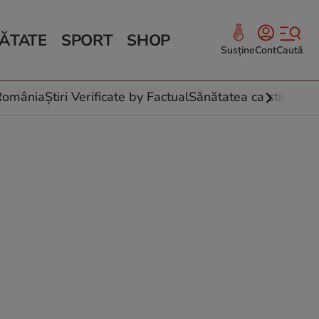
ĂTATE
SPORT
SHOP
Susține
Cont
Caută
Sănătate și Fitness
ce
 culinare
-România
Știri Verificate by Factual
Sănătatea ca stil de vi
 și legume
rea plantelor