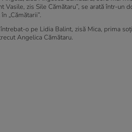
int Vasile, zis Sile Cămătaru”, se arată într-un d
în „Cămătarii”.
trebat-o pe Lidia Balint, zisă Mica, prima soți
 trecut Angelica Cămătaru.