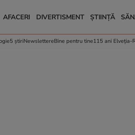
AFACERI
DIVERTISMENT
ȘTIINȚĂ
SĂN
Bani și Afaceri
Monden
Știri Știință
Știri 
Auto
Horoscop
Schimbări climati
Relații
Locuri de muncă
Muzică și Filme
Rețete
ogie
5 știri
Newslettere
Bine pentru tine
115 ani Elveția
Imobiliare.ro
Vacanțe și Cultură
Fructe
eJobs.ro
Îngriji