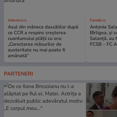
Adevarul.ro
Fanatik.ro
Asul din mâneca dascălilor după
Antonia Salan
ce CCR a respins creșterea
Bîrligea, și 
cuantumului plății cu ora:
Salanță, au f
„Corectarea măsurilor de
FCSB – FC A
austeritate nu mai poate fi
amânată”
PARTENERI