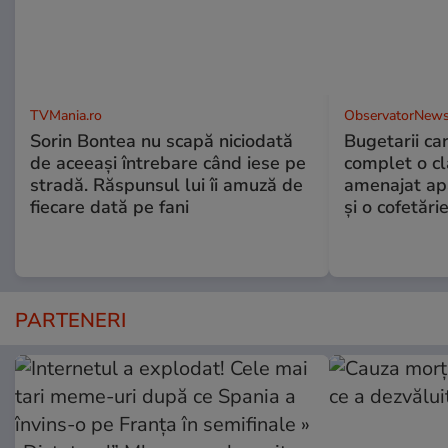
TVMania.ro
ObservatorNews
Sorin Bontea nu scapă niciodată
Bugetarii ca
de aceeași întrebare când iese pe
complet o clă
stradă. Răspunsul lui îi amuză de
amenajat ap
fiecare dată pe fani
și o cofetări
PARTENERI