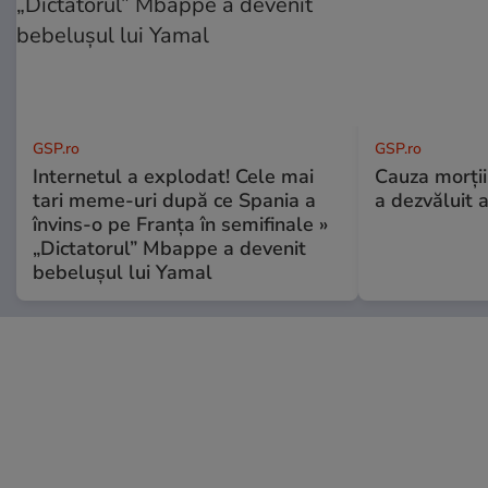
GSP.ro
GSP.ro
Internetul a explodat! Cele mai
Cauza morții
tari meme-uri după ce Spania a
a dezvăluit 
învins-o pe Franța în semifinale »
„Dictatorul” Mbappe a devenit
bebelușul lui Yamal