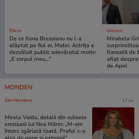
Elle.ro
Unica.ro
De ce Ilona Brezoianu nu l-a
Mirabela Gră
alăptat pe fiul ei, Matei. Actrița a
surprinzătoar
dezvăluit public adevăratul motiv:
flancată de 
„E corpul meu..."
aflat despre
de Apel
MONDEN
Stiri Mondene
17 iul.
Mirela Vaida, detalii din culisele
emisiunii lui Nea Mărin: „M-am
întors zgâriată toată. Praful s-a
ales de gene și extensii”