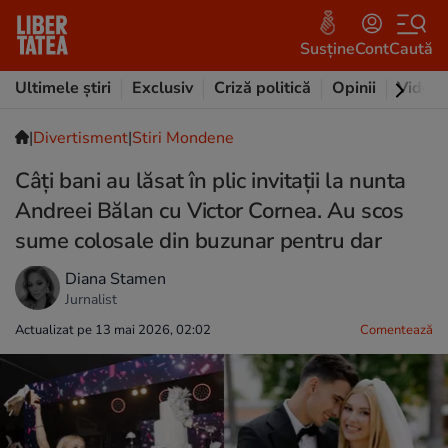
Susține
Cont
Caută
Ultimele știri
Exclusiv
Criză politică
Opinii
Video
|
Divertisment
|
Stiri Mondene
Câți bani au lăsat în plic invitații la nunta
Andreei Bălan cu Victor Cornea. Au scos
sume colosale din buzunar pentru dar
Diana Stamen
Jurnalist
Actualizat pe 13 mai 2026, 02:02
Comentează