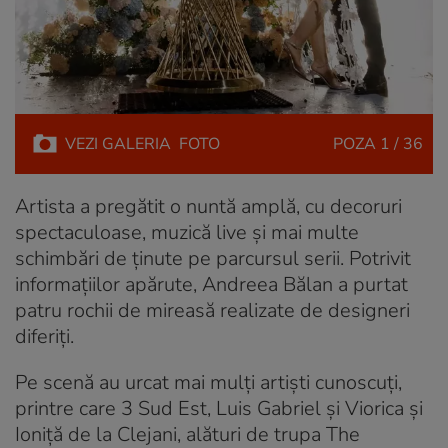
VEZI
GALERIA
FOTO
POZA
1 / 36
Artista a pregătit o nuntă amplă, cu decoruri
spectaculoase, muzică live și mai multe
schimbări de ținute pe parcursul serii. Potrivit
informațiilor apărute, Andreea Bălan a purtat
patru rochii de mireasă realizate de designeri
diferiți.
Pe scenă au urcat mai mulți artiști cunoscuți,
printre care 3 Sud Est, Luis Gabriel și Viorica și
Ioniță de la Clejani, alături de trupa The