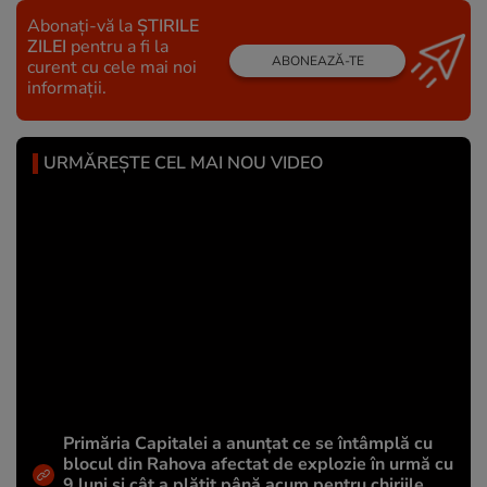
Abonați-vă la
ȘTIRILE
ZILEI
pentru a fi la
ABONEAZĂ-TE
curent cu cele mai noi
informații.
URMĂREȘTE CEL MAI NOU VIDEO
Primăria Capitalei a anunțat ce se întâmplă cu
blocul din Rahova afectat de explozie în urmă cu
9 luni și cât a plătit până acum pentru chiriile