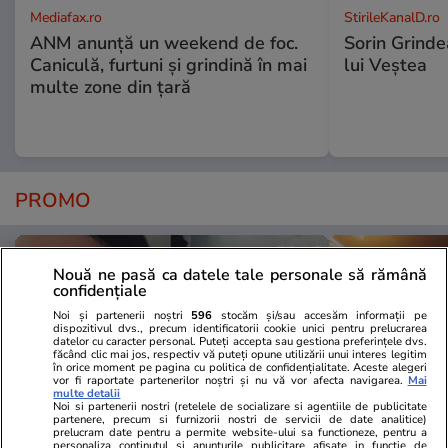
Mediafax.ro
StirileKanalD.ro
ANM anunță un weekend de foc.
Sorin Grinde
Caniculă, furtuni și grindină în mai
lui Veștea
multe zone din țară
PROMO
Nouă ne pasă ca datele tale personale să rămână
confidențiale
Noi și partenerii noștri
596
stocăm și/sau accesăm informații pe
dispozitivul dvs., precum identificatorii cookie unici pentru prelucrarea
datelor cu caracter personal. Puteți accepta sau gestiona preferințele dvs.
făcând clic mai jos, respectiv vă puteți opune utilizării unui interes legitim
în orice moment pe pagina cu politica de confidențialitate. Aceste alegeri
vor fi raportate partenerilor noștri și nu vă vor afecta navigarea.
Mai
multe detalii
Noi si partenerii nostri (retelele de socializare si agentiile de publicitate
partenere, precum si furnizorii nostri de servicii de date analitice)
prelucram date pentru a permite website-ului sa functioneze, pentru a
personaliza continutul si anunturile publicitare afisate in functie de