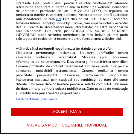
interesele si/sau profilul dvs., pentru a va oferi functionalitati aferente
Advertorial
Advertorial
retelelor de socializare si pentru a analiza traficul pe website. Beneficiati
de drepturile prevazute de art. 15-22 din GDPR in legatura cu
Smart is the new chic: Cum ne
Înscrie-te ac
prelucrarea datelor cu caracter personal. Aceste drepturi pot fi exercitate
ajută tehnologia să ne reinventăm
voucher de 5
prin modalitatea indicata
aici
. Prin click pe “ACCEPT TOATE”, acceptati
folosirea tuturor Tehnologiilor de tip Cookie, care implica inclusiv acceptul
dvs. cu privire la stocarea/accesarea informatiilor de catre Vendor-ii cu
care colaboram. Prin click pe “VREAU SA MODIFIC SETARILE
INDIVIDUAL” puteti schimba preferintele in mod individual, mai putin
PARTENERI
cele legate de cookie strict necesare pentru functionarea website-ului.
Atât noi, cât și partenerii noștri prelucrăm datele pentru a oferi:
Măsurarea performanței reclamelor. Utilizarea profilurilor pentru
selectarea conținutului personalizat. Stocarea și/sau accesarea
informațiilor de pe un dispozitiv. Dezvoltarea și îmbunătățirea serviciilor.
Crearea profilurilor de conținut personalizat. Utilizarea profilurilor pentru
selectarea publicității personalizate. Crearea profilurilor pentru
publicitate personalizată. Măsurarea performanței conținutului.
Înțelegerea publicului prin statistici sau combinații de date din surse
diferite. Utilizarea datelor limitate pentru a selecta conținutul. Utilizarea
de date limitate pentru a selecta publicitatea. Date precise de geolocație
și identificarea prin scanarea dispozitivului.
Listă parteneri (furnizori)
ACCEPT TOATE
Wowbiz.ro
Redactia.ro
VREAU SA MODIFIC SETARILE INDIVIDUAL
Cum arată fiul Mădălinei Manole
Surpriză în f
la 17 ani! Fratele regretatei
Cuplul care