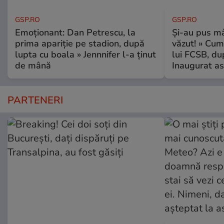
GSP.RO
GSP.RO
Emoționant: Dan Petrescu, la
Și-au pus mâ
prima apariție pe stadion, după
văzut! » Cum
lupta cu boala » Jennnifer l-a ținut
lui FCSB, du
de mână
Inaugurat as
PARTENERI