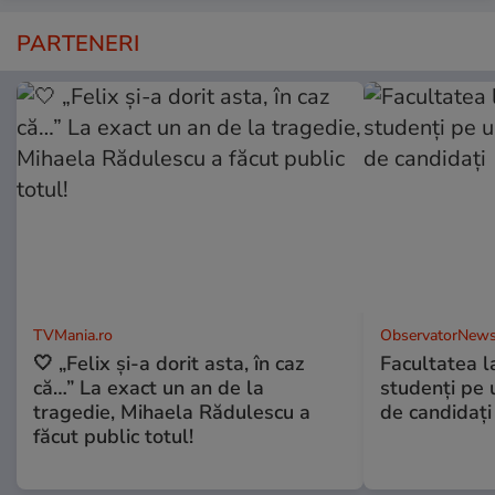
PARTENERI
TVMania.ro
ObservatorNews
🤍 „Felix și-a dorit asta, în caz
Facultatea l
că…” La exact un an de la
studenţi pe 
tragedie, Mihaela Rădulescu a
de candidaţi
făcut public totul!