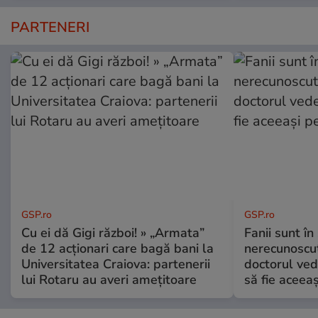
PARTENERI
GSP.ro
GSP.ro
Cu ei dă Gigi război! » „Armata”
Fanii sunt în 
de 12 acționari care bagă bani la
nerecunoscut
Universitatea Craiova: partenerii
doctorul ved
lui Rotaru au averi amețitoare
să fie aceea