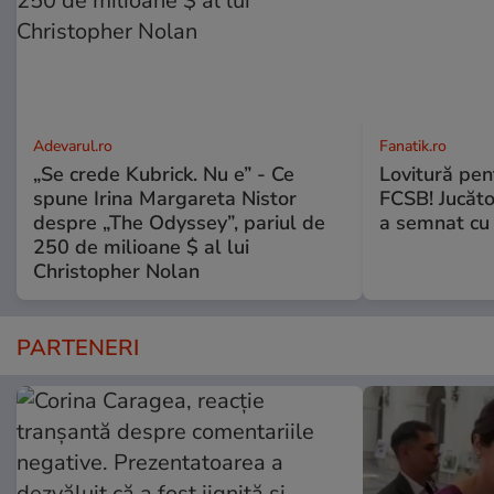
Adevarul.ro
Fanatik.ro
„Se crede Kubrick. Nu e” - Ce
Lovitură pent
spune Irina Margareta Nistor
FCSB! Jucăto
despre „The Odyssey”, pariul de
a semnat cu 
250 de milioane $ al lui
Christopher Nolan
PARTENERI