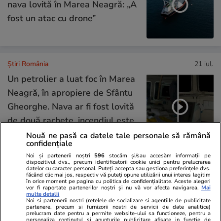
nava lovită în Marea Neagră: „A
fost un atac cu drone”
Știri România
21 iul.
Un petrolier a luat foc în Marea
Neagră, în apropiere de Sfântu
Gheorghe. Nava ar fi fost lovită
de două rachete, incendiul este
monitorizat prin satelit
Nouă ne pasă ca datele tale personale să rămână
confidențiale
Noi și partenerii noștri
596
stocăm și/sau accesăm informații pe
dispozitivul dvs., precum identificatorii cookie unici pentru prelucrarea
Opinii
21 iul.
datelor cu caracter personal. Puteți accepta sau gestiona preferințele dvs.
făcând clic mai jos, respectiv vă puteți opune utilizării unui interes legitim
în orice moment pe pagina cu politica de confidențialitate. Aceste alegeri
vor fi raportate partenerilor noștri și nu vă vor afecta navigarea.
Mai
De la muncitorul eroic la
multe detalii
Noi si partenerii nostri (retelele de socializare si agentiile de publicitate
votantul antipatic: două fețe ale
partenere, precum si furnizorii nostri de servicii de date analitice)
prelucram date pentru a permite website-ului sa functioneze, pentru a
personaliza continutul si anunturile publicitare afisate in functie de