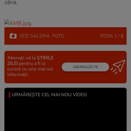
zâna.
VEZI
GALERIA
FOTO
POZA
1 / 8
Abonați-vă la
ȘTIRILE
ZILEI
pentru a fi la
ABONEAZĂ-TE
curent cu cele mai noi
informații.
URMĂREȘTE CEL MAI NOU VIDEO