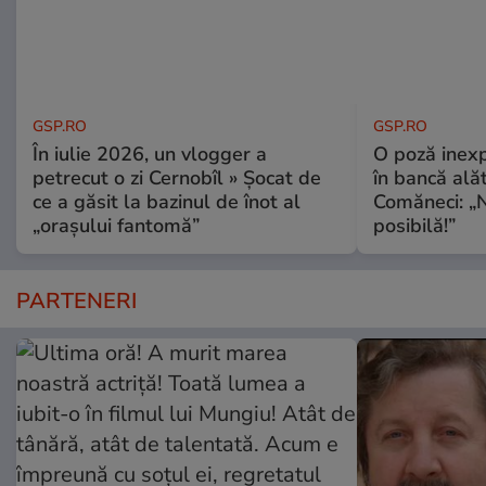
GSP.RO
GSP.RO
În iulie 2026, un vlogger a
O poză inexp
petrecut o zi Cernobîl » Șocat de
în bancă ală
ce a găsit la bazinul de înot al
Comăneci: „N
„orașului fantomă”
posibilă!”
PARTENERI