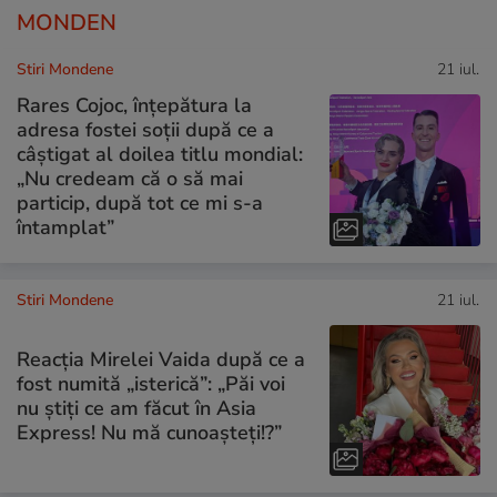
MONDEN
Stiri Mondene
21 iul.
Rares Cojoc, înțepătura la
adresa fostei soții după ce a
câștigat al doilea titlu mondial:
„Nu credeam că o să mai
particip, după tot ce mi s-a
întamplat”
Stiri Mondene
21 iul.
Reacția Mirelei Vaida după ce a
fost numită „isterică”: „Păi voi
nu știți ce am făcut în Asia
Express! Nu mă cunoașteți!?”