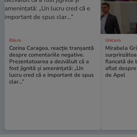
Elle.ro
Unica.ro
Corina Caragea, reacție tranșantă
Mirabela Gră
despre comentariile negative.
surprinzătoar
Prezentatoarea a dezvăluit că a
flancată de 
fost jignită și amenințată: „Un
aflat despre
lucru cred că e important de spus
de Apel
clar...”