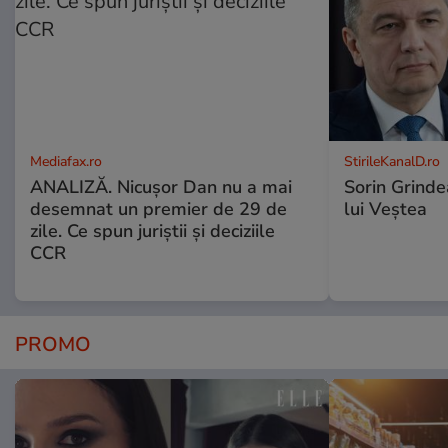
Mediafax.ro
StirileKanalD.ro
ANALIZĂ. Nicușor Dan nu a mai
Sorin Grinde
desemnat un premier de 29 de
lui Veștea
zile. Ce spun juriștii și deciziile
CCR
PROMO