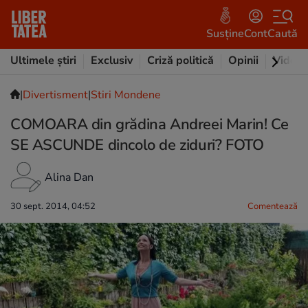
Susține
Cont
Caută
Ultimele știri
Exclusiv
Criză politică
Opinii
Video
|
Divertisment
|
Stiri Mondene
COMOARA din grădina Andreei Marin! Ce
SE ASCUNDE dincolo de ziduri? FOTO
Alina Dan
30 sept. 2014, 04:52
Comentează