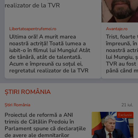
Libertateapentrufemei.ro
Avantaje.ro
Ultima oră! A murit marea
Trist, foarte
noastră actriță! Toată lumea a
împreună, în
iubit-o în filmul lui Mungiu! Atât
noastră actri
de tânără, atât de talentată.
lui Mungiu, ș
Acum e împreună cu soțul ei,
TVR au fost 
regretatul realizator de la TVR
până când mo
ȘTIRI ROMÂNIA
Știri România
21 iul.
Proiectul de reformă a ANI
Exclusiv
trimis de Cătălin Predoiu în
Parlament spune că declarațiile
de avere ale demnitarilor