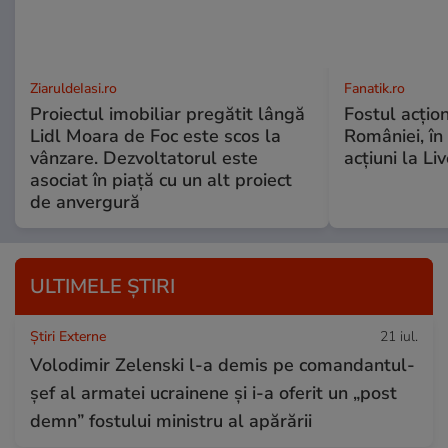
ZiaruldeIasi.ro
Fanatik.ro
Proiectul imobiliar pregătit lângă
Fostul acțio
Lidl Moara de Foc este scos la
României, în
vânzare. Dezvoltatorul este
acțiuni la Li
asociat în piață cu un alt proiect
de anvergură
ULTIMELE ȘTIRI
Știri Externe
21 iul.
Volodimir Zelenski l-a demis pe comandantul-
șef al armatei ucrainene și i-a oferit un „post
demn” fostului ministru al apărării