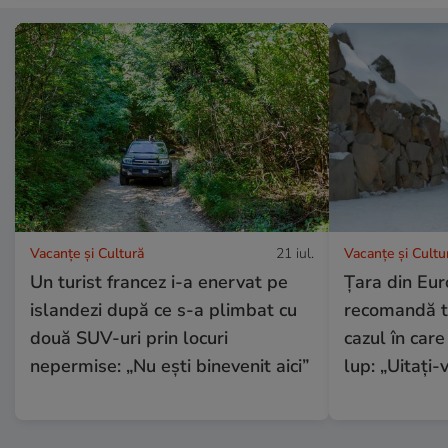
Vacanțe și Cultură
21 iul.
Vacanțe și Cultu
Un turist francez i-a enervat pe
Țara din Eur
islandezi după ce s-a plimbat cu
recomandă tur
două SUV-uri prin locuri
cazul în care
nepermise: „Nu ești binevenit aici”
lup: „Uitați-v