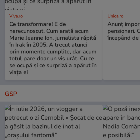
Viva.ro
Unica.ro
Ce transformare! E de
Anunț impor
nerecunoscut. Cum arată acum
pensionari. 
Marie Jeanne Ion, jurnalista răpită
începând de 
în Irak în 2005. A trecut atunci
prin momente cumplite, dar acum
totul pare doar un vis urât. Cu ce
se ocupă și ce surpriză a apărut în
viața ei
GSP