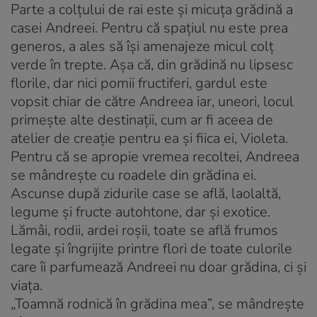
Parte a colţului de rai este şi micuţa grădină a
casei Andreei. Pentru că spaţiul nu este prea
generos, a ales să îşi amenajeze micul colţ
verde în trepte. Aşa că, din grădină nu lipsesc
florile, dar nici pomii fructiferi, gardul este
vopsit chiar de către Andreea iar, uneori, locul
primeşte alte destinaţii, cum ar fi aceea de
atelier de creaţie pentru ea şi fiica ei, Violeta.
Pentru că se apropie vremea recoltei, Andreea
se mândreşte cu roadele din grădina ei.
Ascunse după zidurile case se află, laolaltă,
legume şi fructe autohtone, dar şi exotice.
Lămâi, rodii, ardei roşii, toate se află frumos
legate şi îngrijite printre flori de toate culorile
care îi parfumează Andreei nu doar grădina, ci şi
viaţa.
„Toamnă rodnică în grădina mea”, se mândreşte