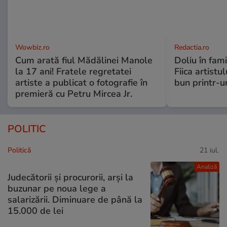
Wowbiz.ro
Redactia.ro
Cum arată fiul Mădălinei Manole
Doliu în fami
la 17 ani! Fratele regretatei
Fiica artistu
artiste a publicat o fotografie în
bun printr-u
premieră cu Petru Mircea Jr.
POLITIC
Politică
21 iul.
Analiză
Judecătorii și procurorii, arși la
buzunar pe noua lege a
salarizării. Diminuare de până la
15.000 de lei