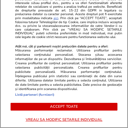
clasei populare
interesele si/sau profilul dvs., pentru a va oferi functionalitati aferente
retelelor de socializare si pentru a analiza traficul pe website. Beneficiati
de drepturile prevazute de art. 15-22 din GDPR in legatura cu
prelucrarea datelor cu caracter personal. Aceste drepturi pot fi exercitate
prin modalitatea indicata
aici
. Prin click pe “ACCEPT TOATE”, acceptati
folosirea tuturor Tehnologiilor de tip Cookie, care implica inclusiv acceptul
dvs. cu privire la stocarea/accesarea informatiilor de catre Vendor-ii cu
Opinii
21 iul.
care colaboram. Prin click pe “VREAU SA MODIFIC SETARILE
INDIVIDUAL” puteti schimba preferintele in mod individual, mai putin
cele legate de cookie strict necesare pentru functionarea website-ului.
Atât noi, cât și partenerii noștri prelucrăm datele pentru a oferi:
Măsurarea performanței reclamelor. Utilizarea profilurilor pentru
Tăcerea mieilor
selectarea conținutului personalizat. Stocarea și/sau accesarea
informațiilor de pe un dispozitiv. Dezvoltarea și îmbunătățirea serviciilor.
Crearea profilurilor de conținut personalizat. Utilizarea profilurilor pentru
selectarea publicității personalizate. Crearea profilurilor pentru
publicitate personalizată. Măsurarea performanței conținutului.
Înțelegerea publicului prin statistici sau combinații de date din surse
diferite. Utilizarea datelor limitate pentru a selecta conținutul. Utilizarea
de date limitate pentru a selecta publicitatea. Date precise de geolocație
Opinii
20 iul.
și identificarea prin scanarea dispozitivului.
Listă parteneri (furnizori)
Regimul Dan + Bolojan +
Grindeanu + Fritz, mai nociv
ACCEPT TOATE
pentru România decât regimul
VREAU SA MODIFIC SETARILE INDIVIDUAL
Iohannis + Ciolacu + Ciucă?