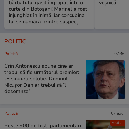
bărbatului găsit îngropat într-o
veșnică
curte din Botoșani! Marinel a fost
înjunghiat în inimă, iar concubina
lui se numără printre suspecți
POLITIC
Politică
07:46
Crin Antonescu spune cine ar
trebui să fie următorul premier:
„E singura soluție. Domnul
Nicușor Dan ar trebui să îl
desemnze”
Politică
07 aug.
Analiză
Peste 900 de foști parlamentari