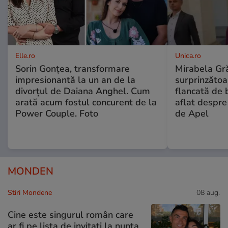
Elle.ro
Unica.ro
Sorin Gonțea, transformare
Mirabela Gră
impresionantă la un an de la
surprinzătoar
divorțul de Daiana Anghel. Cum
flancată de 
arată acum fostul concurent de la
aflat despre
Power Couple. Foto
de Apel
MONDEN
Stiri Mondene
08 aug.
Cine este singurul român care
ar fi pe lista de invitați la nunta