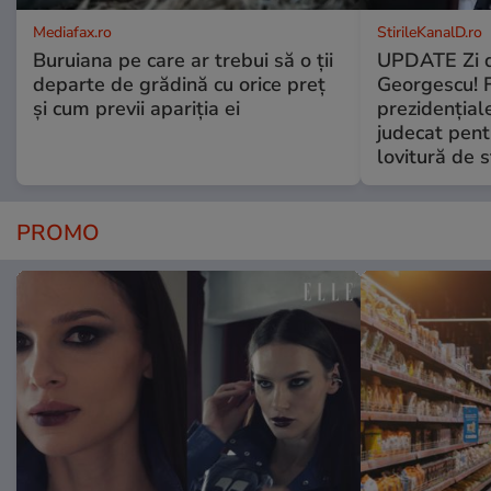
Mediafax.ro
StirileKanalD.ro
Buruiana pe care ar trebui să o ții
UPDATE Zi d
departe de grădină cu orice preț
Georgescu! F
și cum previi apariția ei
prezidențiale
judecat pent
lovitură de s
PROMO