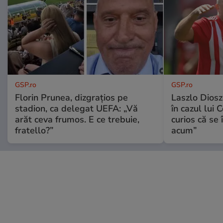
GSP.ro
GSP.ro
Florin Prunea, dizgrațios pe
Laszlo Diosz
stadion, ca delegat UEFA: „Vă
în cazul lui 
arăt ceva frumos. E ce trebuie,
curios că se
fratello?”
acum”