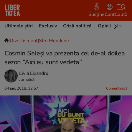
Susține
Cont
Caută
Ultimele știri
Exclusiv
Criză politică
Opinii
Intervi
|
Divertisment
|
Stiri Mondene
Cosmin Seleși va prezenta cel de-al doilea
sezon “Aici eu sunt vedeta”
Livia Lixandru
Jurnalist
04 ian. 2018, 12:57
Comentează