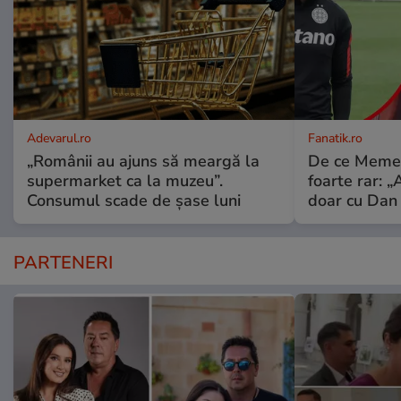
Adevarul.ro
Fanatik.ro
„Românii au ajuns să meargă la
De ce Meme S
supermarket ca la muzeu”.
foarte rar: 
Consumul scade de șase luni
doar cu Dan 
PARTENERI