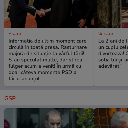
Viva.ro
Unica.ro
Informația de ultim moment care
La 2 ani de 
circulă în toată presa. Răsturnare
un cuplu ce
majoră de situație la vârful țării!
divorțează! C
S-au speculat multe, dar știrea
soția lui și-
fulger acum a venit! În urmă cu
adevărat”
doar câteva momente PSD a
făcut anunțul
GSP