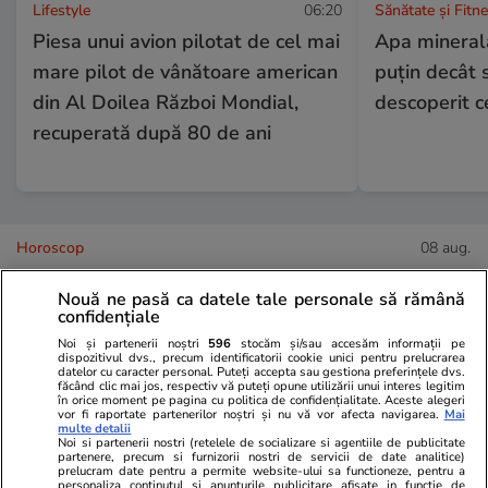
Lifestyle
06:20
Sănătate și Fitn
Piesa unui avion pilotat de cel mai
Apa minerală
mare pilot de vânătoare american
puțin decât 
din Al Doilea Război Mondial,
descoperit ce
recuperată după 80 de ani
Horoscop
08 aug.
Horoscop 9 august 2026.
Nouă ne pasă ca datele tale personale să rămână
Vărsătorii este esențial să fie
confidențiale
atenți la felul în care se
Noi și partenerii noștri
596
stocăm și/sau accesăm informații pe
dispozitivul dvs., precum identificatorii cookie unici pentru prelucrarea
exprimă față de oricine, în
datelor cu caracter personal. Puteți accepta sau gestiona preferințele dvs.
făcând clic mai jos, respectiv vă puteți opune utilizării unui interes legitim
special față de partenerul de
în orice moment pe pagina cu politica de confidențialitate. Aceste alegeri
vor fi raportate partenerilor noștri și nu vă vor afecta navigarea.
Mai
cuplu
multe detalii
Noi si partenerii nostri (retelele de socializare si agentiile de publicitate
partenere, precum si furnizorii nostri de servicii de date analitice)
prelucram date pentru a permite website-ului sa functioneze, pentru a
personaliza continutul si anunturile publicitare afisate in functie de