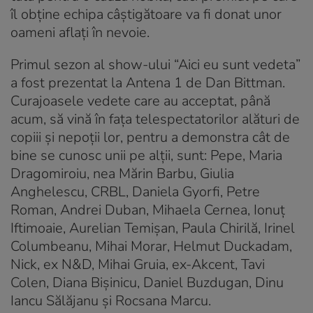
îl obține echipa câștigătoare va fi donat unor
oameni aflați în nevoie.
Primul sezon al show-ului “Aici eu sunt vedeta”
a fost prezentat la Antena 1 de Dan Bittman.
Curajoasele vedete care au acceptat, până
acum, să vină în fața telespectatorilor alături de
copiii și nepoții lor, pentru a demonstra cât de
bine se cunosc unii pe alții, sunt: Pepe, Maria
Dragomiroiu, nea Mărin Barbu, Giulia
Anghelescu, CRBL, Daniela Gyorfi, Petre
Roman, Andrei Duban, Mihaela Cernea, Ionuț
Iftimoaie, Aurelian Temișan, Paula Chirilă, Irinel
Columbeanu, Mihai Morar, Helmut Duckadam,
Nick, ex N&D, Mihai Gruia, ex-Akcent, Tavi
Colen, Diana Bișinicu, Daniel Buzdugan, Dinu
Iancu Sălăjanu și Rocsana Marcu.