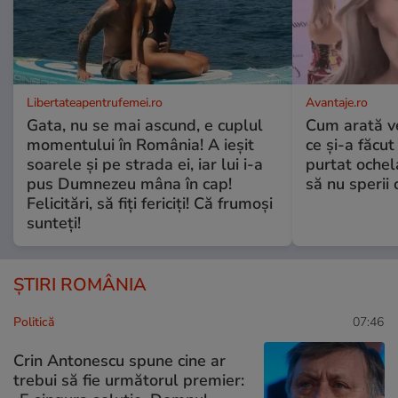
Libertateapentrufemei.ro
Avantaje.ro
Gata, nu se mai ascund, e cuplul
Cum arată v
momentului în România! A ieșit
ce și-a făcut
soarele și pe strada ei, iar lui i-a
purtat ochel
pus Dumnezeu mâna în cap!
să nu sperii c
Felicitări, să fiți fericiți! Că frumoși
sunteți!
ȘTIRI ROMÂNIA
Politică
07:46
Crin Antonescu spune cine ar
trebui să fie următorul premier: