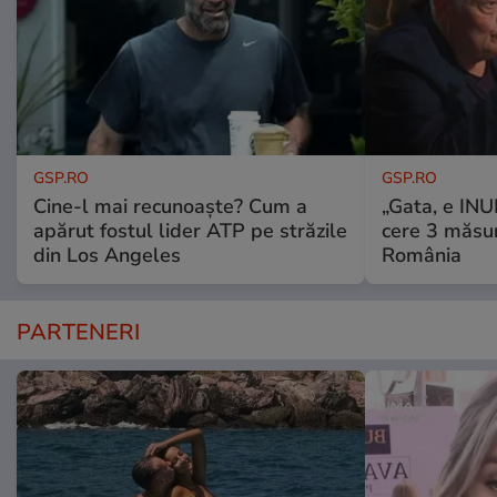
GSP.RO
GSP.RO
Cine-l mai recunoaște? Cum a
„Gata, e IN
apărut fostul lider ATP pe străzile
cere 3 măsu
din Los Angeles
România
PARTENERI