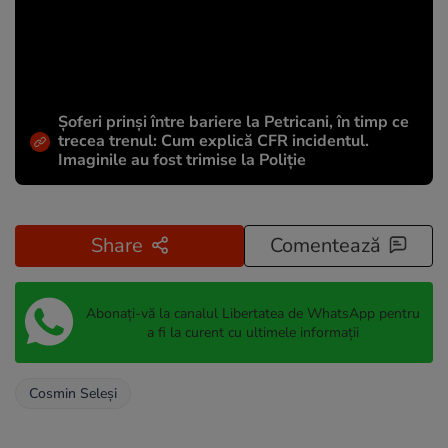
Șoferi prinși între bariere la Petricani, în timp ce
trecea trenul: Cum explică CFR incidentul.
Imaginile au fost trimise la Poliție
Share
Comentează
Abonați-vă la canalul Libertatea de WhatsApp pentru
a fi la curent cu ultimele informații
Cosmin Seleşi