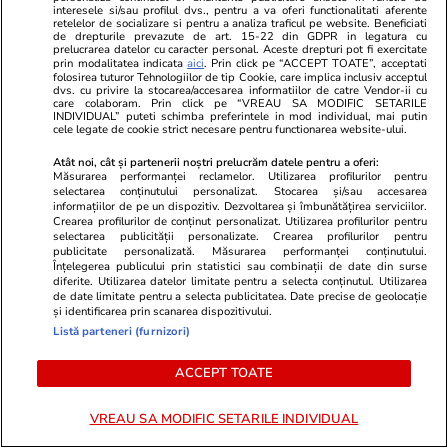
Bani și Afaceri
03 aug.
interesele si/sau profilul dvs., pentru a va oferi functionalitati aferente
retelelor de socializare si pentru a analiza traficul pe website. Beneficiati
de drepturile prevazute de art. 15-22 din GDPR in legatura cu
prelucrarea datelor cu caracter personal. Aceste drepturi pot fi exercitate
prin modalitatea indicata
aici
. Prin click pe “ACCEPT TOATE”, acceptati
folosirea tuturor Tehnologiilor de tip Cookie, care implica inclusiv acceptul
Cine poate retrage banii din
dvs. cu privire la stocarea/accesarea informatiilor de catre Vendor-ii cu
care colaboram. Prin click pe “VREAU SA MODIFIC SETARILE
contul unei persoane decedate
INDIVIDUAL” puteti schimba preferintele in mod individual, mai putin
cele legate de cookie strict necesare pentru functionarea website-ului.
Atât noi, cât și partenerii noștri prelucrăm datele pentru a oferi:
Măsurarea performanței reclamelor. Utilizarea profilurilor pentru
selectarea conținutului personalizat. Stocarea și/sau accesarea
informațiilor de pe un dispozitiv. Dezvoltarea și îmbunătățirea serviciilor.
Lifestyle
06 aug.
Crearea profilurilor de conținut personalizat. Utilizarea profilurilor pentru
selectarea publicității personalizate. Crearea profilurilor pentru
publicitate personalizată. Măsurarea performanței conținutului.
Înțelegerea publicului prin statistici sau combinații de date din surse
30 de expresii în turcă esențiale
diferite. Utilizarea datelor limitate pentru a selecta conținutul. Utilizarea
de date limitate pentru a selecta publicitatea. Date precise de geolocație
pentru vacanță: de la bazar la
și identificarea prin scanarea dispozitivului.
plajă
Listă parteneri (furnizori)
ACCEPT TOATE
VREAU SA MODIFIC SETARILE INDIVIDUAL
Lifestyle
04 aug.