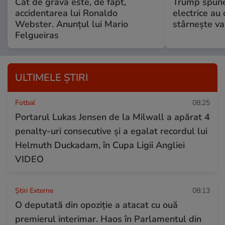
Cât de gravă este, de fapt,
Trump spune 
accidentarea lui Ronaldo
electrice au 
Webster. Anunțul lui Mario
stârnește val
Felgueiras
ULTIMELE ȘTIRI
Fotbal
08:25
Portarul Lukas Jensen de la Milwall a apărat 4
penalty-uri consecutive și a egalat recordul lui
Helmuth Duckadam, în Cupa Ligii Angliei
VIDEO
Știri Externe
08:13
O deputată din opoziție a atacat cu ouă
premierul interimar. Haos în Parlamentul din