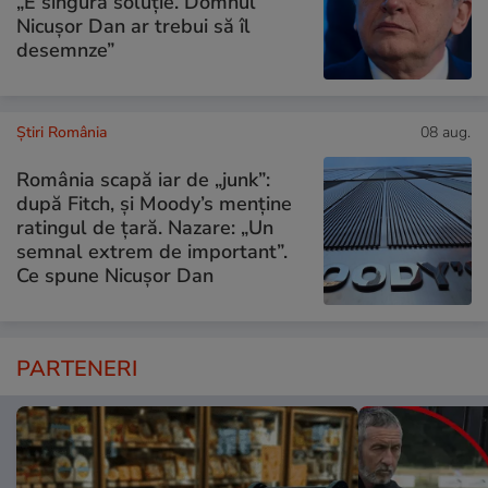
„E singura soluție. Domnul
Nicușor Dan ar trebui să îl
desemnze”
Știri România
08 aug.
România scapă iar de „junk”:
după Fitch, și Moody’s menține
ratingul de țară. Nazare: „Un
semnal extrem de important”.
Ce spune Nicușor Dan
PARTENERI