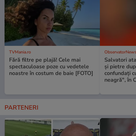
TVMania.ro
ObservatorNews
Fără filtre pe plajă! Cele mai
Salvatori at
spectaculoase poze cu vedetele
şi pietre dup
noastre în costum de baie [FOTO]
confundaţi 
neagră", în C
PARTENERI