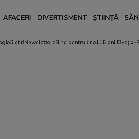
AFACERI
DIVERTISMENT
ȘTIINȚĂ
SĂN
Bani și Afaceri
Monden
Știri Știință
Știri 
Auto
Horoscop
Schimbări climati
Relații
Locuri de muncă
Muzică și Filme
Rețete
ogie
5 știri
Newslettere
Bine pentru tine
115 ani Elveția
Imobiliare.ro
Vacanțe și Cultură
Fructe
eJobs.ro
Îngriji