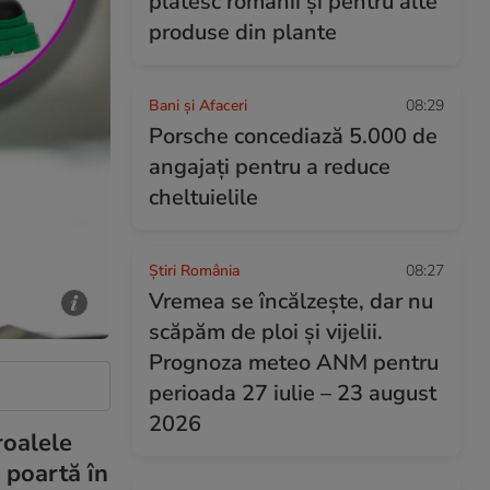
plătesc românii și pentru alte
produse din plante
Bani și Afaceri
08:29
Porsche concediază 5.000 de
angajați pentru a reduce
cheltuielile
Știri România
08:27
Vremea se încălzește, dar nu
scăpăm de ploi și vijelii.
Prognoza meteo ANM pentru
perioada 27 iulie – 23 august
2026
roalele
e poartă în