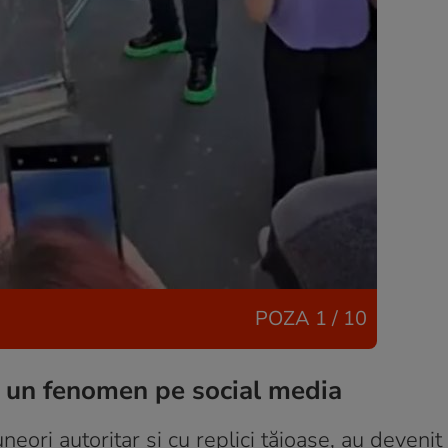
POZA
1 / 10
t un fenomen pe social media
eori autoritar și cu replici tăioase, au devenit