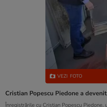
VEZI
FOTO
Cristian Popescu Piedone a deveni
Înregistrările cu Cristian Popescu Piedone, un