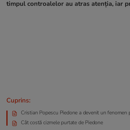
timpul controalelor au atras atenția, iar p
Cuprins:
Cristian Popescu Piedone a devenit un fenomen 
Cât costă cizmele purtate de Piedone