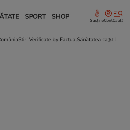
ĂTATE
SPORT
SHOP
Susține
Cont
Caută
Sănătate și Fitness
ce
 culinare
-România
Știri Verificate by Factual
Sănătatea ca stil de vi
 și legume
rea plantelor