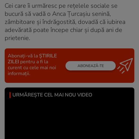
Cei care îi urmăresc pe rețelele sociale se
bucură să vadă o Anca Țurcașiu senină,
zâmbitoare și îndrăgostită, dovadă că iubirea
adevărată poate începe chiar și după ani de
prietenie.
Abonați-vă la
ȘTIRILE
ZILEI
pentru a fi la
ABONEAZĂ-TE
curent cu cele mai noi
informații.
URMĂREȘTE CEL MAI NOU VIDEO