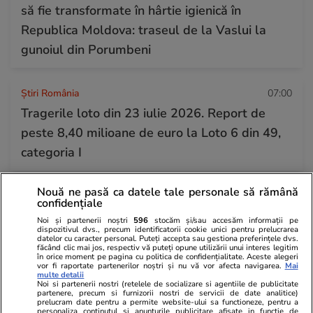
să fie transformate în hârtie igienică în
Republica Moldova: traseul de la Vaslui la
gunoiul din Porumbeni
Știri România
07:00
Tragerile loto din 23 iulie 2026. Report de
peste 8,40 milioane de euro la Loto 6 din 49,
categoria I
Nouă ne pasă ca datele tale personale să rămână
Știri România
10:00
confidențiale
Statul n-a fost în stare să vândă casa lui
Noi și partenerii noștri
596
stocăm și/sau accesăm informații pe
dispozitivul dvs., precum identificatorii cookie unici pentru prelucrarea
Gheorghe Dincă, ajunsă o ruină la 7 ani de la
datelor cu caracter personal. Puteți accepta sau gestiona preferințele dvs.
făcând clic mai jos, respectiv vă puteți opune utilizării unui interes legitim
cazul Caracal. „Asta ar trebui dărâmată!”
în orice moment pe pagina cu politica de confidențialitate. Aceste alegeri
vor fi raportate partenerilor noștri și nu vă vor afecta navigarea.
Mai
multe detalii
Noi si partenerii nostri (retelele de socializare si agentiile de publicitate
partenere, precum si furnizorii nostri de servicii de date analitice)
prelucram date pentru a permite website-ului sa functioneze, pentru a
personaliza continutul si anunturile publicitare afisate in functie de