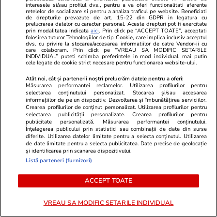
interesele si/sau profilul dvs., pentru a va oferi functionalitati aferente
retelelor de socializare si pentru a analiza traficul pe website. Beneficiati
de drepturile prevazute de art. 15-22 din GDPR in legatura cu
prelucrarea datelor cu caracter personal. Aceste drepturi pot fi exercitate
prin modalitatea indicata
aici
. Prin click pe “ACCEPT TOATE”, acceptati
folosirea tuturor Tehnologiilor de tip Cookie, care implica inclusiv acceptul
dvs. cu privire la stocarea/accesarea informatiilor de catre Vendor-ii cu
care colaboram. Prin click pe “VREAU SA MODIFIC SETARILE
INDIVIDUAL” puteti schimba preferintele in mod individual, mai putin
cele legate de cookie strict necesare pentru functionarea website-ului.
Atât noi, cât și partenerii noștri prelucrăm datele pentru a oferi:
Măsurarea performanței reclamelor. Utilizarea profilurilor pentru
selectarea conținutului personalizat. Stocarea și/sau accesarea
Lifestyle
14:41
Vacanțe și Cultu
informațiilor de pe un dispozitiv. Dezvoltarea și îmbunătățirea serviciilor.
Crearea profilurilor de conținut personalizat. Utilizarea profilurilor pentru
Tinerii din Generația Z dau vina pe
Ce trebuie să
selectarea publicității personalizate. Crearea profilurilor pentru
publicitate personalizată. Măsurarea performanței conținutului.
părinți când ceva merge prost în
să plece în 
Înțelegerea publicului prin statistici sau combinații de date din surse
diferite. Utilizarea datelor limitate pentru a selecta conținutul. Utilizarea
viața lor: „Propriii mei părinți m-
Recomandări 
de date limitate pentru a selecta publicitatea. Date precise de geolocație
și identificarea prin scanarea dispozitivului.
au dezamăgit”
călătoresc c
Listă parteneri (furnizori)
ACCEPT TOATE
Lifestyle
18 iul.
VREAU SA MODIFIC SETARILE INDIVIDUAL