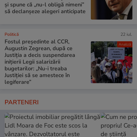
și spune că „nu-l obligă nimeni”
să declanșeze alegeri anticipate
Politică
22 iul.
Fostul președinte al CCR,
Analiză
Augustin Zegrean, după ce
Justiția a decis suspendarea
inițierii Legii salarizării
bugetarilor: „Nu-i treaba
Justiției să se amestece în
legiferare”
PARTENERI