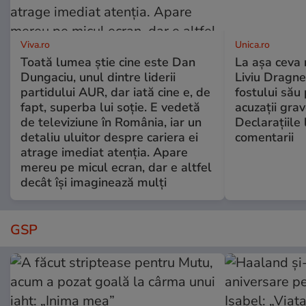
Viva.ro
Unica.ro
Toată lumea știe cine este Dan
La așa ceva 
Dungaciu, unul dintre liderii
Liviu Dragne
partidului AUR, dar iată cine e, de
fostului său 
fapt, superba lui soție. E vedetă
acuzații grav
de televiziune în România, iar un
Declarațiile 
detaliu uluitor despre cariera ei
comentarii
atrage imediat atenția. Apare
mereu pe micul ecran, dar e altfel
decât își imaginează mulți
GSP