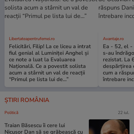
Libertateapentrufemei.ro
Avantaje.ro
Felicitări, Filip! La ce liceu a intrat
Ea - 52, el 
fiul genial al Luminiței Anghel și
s-au îndrăgos
ce note a luat la Evaluarea
rezistat. La 
Națională. Ce a povestit solista
despărțirea 
acum a stârnit un val de reacții
cum a răspu
“Primul pe lista lui de…”
întrebare i
ȘTIRI ROMÂNIA
Politică
22 iul.
Traian Băsescu îi cere lui
Nicușor Dan să se grăbească cu