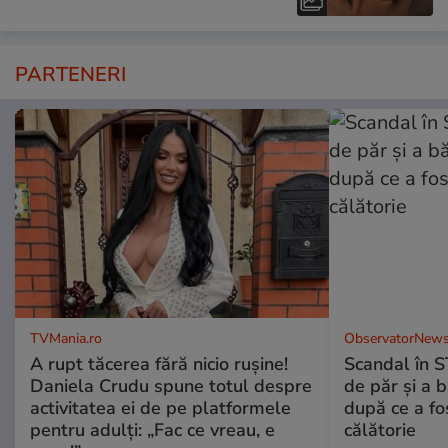
PARTENERI
TVMania.ro
ObservatorNews
A rupt tăcerea fără nicio rușine!
Scandal în S
Daniela Crudu spune totul despre
de păr şi a 
activitatea ei de pe platformele
după ce a fos
pentru adulți: „Fac ce vreau, e
călătorie