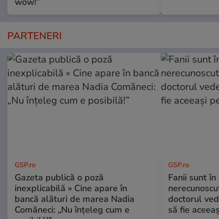
wow!”
PARTENERI
GSP.ro
GSP.ro
Gazeta publică o poză
Fanii sunt în 
inexplicabilă » Cine apare în
nerecunoscut
bancă alături de marea Nadia
doctorul ved
Comăneci: „Nu înțeleg cum e
să fie aceea