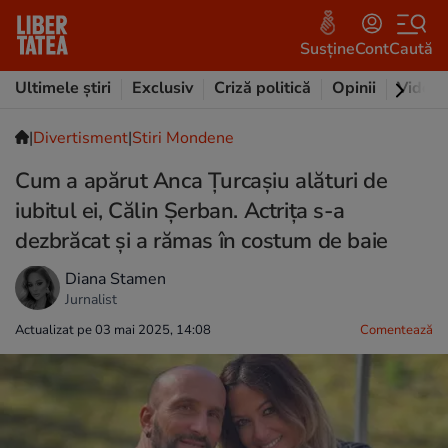
Susține
Cont
Caută
Ultimele știri
Exclusiv
Criză politică
Opinii
Video
|
Divertisment
|
Stiri Mondene
Cum a apărut Anca Țurcașiu alături de
iubitul ei, Călin Șerban. Actrița s-a
dezbrăcat și a rămas în costum de baie
Diana Stamen
Jurnalist
Actualizat pe 03 mai 2025, 14:08
Comentează