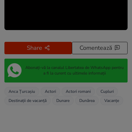
Share
Comentează
Abonați-vă la canalul Libertatea de WhatsApp pentru
a fi la curent cu ultimele informații
Anca Țurcașiu
Actori
Actori romani
Cupluri
Destinații de vacanță
Dunare
Dunărea
Vacanțe