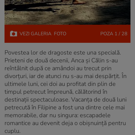
VEZI
GALERIA
FOTO
POZA
1 / 28
Povestea lor de dragoste este una specială.
Prieteni de două decenii, Anca și Călin s-au
reîntâlnit după ce amândoi au trecut prin
divorțuri, iar de atunci nu s-au mai despărțit. În
ultimele luni, cei doi au profitat din plin de
timpul petrecut împreună, călătorind în
destinații spectaculoase. Vacanța de două luni
petrecută în Filipine a fost una dintre cele mai
memorabile, dar nu singura: escapadele
romantice au devenit deja o obișnuință pentru
cuplu.