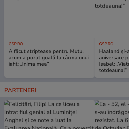
GSP.RO
GSP.RO
A făcut striptease pentru Mutu,
Haaland și-a
acum a pozat goală la cârma unui
aniversare pe
iaht: „Inima mea”
Isabel: „Via
totdeauna!”
PARTENERI