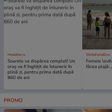
Mediafax.ro
StirileKanalD.ro
Soarele va dispărea complet! Un
Femeie lovit
oraș va fi înghițit de întuneric în
făcea plajă: „
plină zi, pentru prima dată după
860 de ani
PROMO