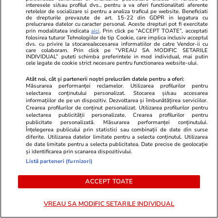
interesele si/sau profilul dvs., pentru a va oferi functionalitati aferente
retelelor de socializare si pentru a analiza traficul pe website. Beneficiati
Advertorial
Advertorial
de drepturile prevazute de art. 15-22 din GDPR in legatura cu
Smart is the new chic: Cum ne
Înscrie-te ac
prelucrarea datelor cu caracter personal. Aceste drepturi pot fi exercitate
prin modalitatea indicata
aici
. Prin click pe “ACCEPT TOATE”, acceptati
ajută tehnologia să ne reinventăm
voucher de 5
folosirea tuturor Tehnologiilor de tip Cookie, care implica inclusiv acceptul
dvs. cu privire la stocarea/accesarea informatiilor de catre Vendor-ii cu
care colaboram. Prin click pe “VREAU SA MODIFIC SETARILE
INDIVIDUAL” puteti schimba preferintele in mod individual, mai putin
cele legate de cookie strict necesare pentru functionarea website-ului.
PARTENERI
Atât noi, cât și partenerii noștri prelucrăm datele pentru a oferi:
Măsurarea performanței reclamelor. Utilizarea profilurilor pentru
selectarea conținutului personalizat. Stocarea și/sau accesarea
informațiilor de pe un dispozitiv. Dezvoltarea și îmbunătățirea serviciilor.
Crearea profilurilor de conținut personalizat. Utilizarea profilurilor pentru
selectarea publicității personalizate. Crearea profilurilor pentru
publicitate personalizată. Măsurarea performanței conținutului.
Înțelegerea publicului prin statistici sau combinații de date din surse
diferite. Utilizarea datelor limitate pentru a selecta conținutul. Utilizarea
de date limitate pentru a selecta publicitatea. Date precise de geolocație
și identificarea prin scanarea dispozitivului.
Listă parteneri (furnizori)
ACCEPT TOATE
Wowbiz.ro
Redactia.ro
VREAU SA MODIFIC SETARILE INDIVIDUAL
Cum arată fiul Mădălinei Manole
Angela Simil