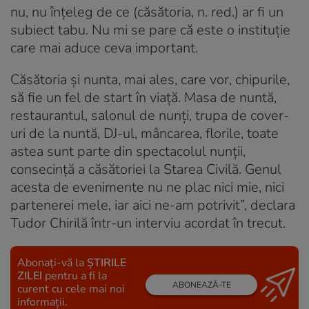
nu, nu înțeleg de ce (căsătoria, n. red.) ar fi un
subiect tabu. Nu mi se pare că este o instituție
care mai aduce ceva important.
Căsătoria și nunta, mai ales, care vor, chipurile,
să fie un fel de start în viață. Masa de nuntă,
restaurantul, salonul de nunți, trupa de cover-
uri de la nuntă, DJ-ul, mâncarea, florile, toate
astea sunt parte din spectacolul nunţii,
consecinţă a căsătoriei la Starea Civilă. Genul
acesta de evenimente nu ne plac nici mie, nici
partenerei mele, iar aici ne-am potrivit”, declara
Tudor Chirilă într-un interviu acordat în trecut.
Abonați-vă la
ȘTIRILE
ZILEI
pentru a fi la
ABONEAZĂ-TE
curent cu cele mai noi
informații.