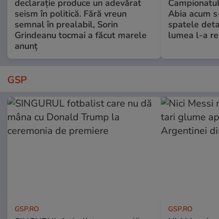
declarație produce un adevărat
Campionatul
seism în politică. Fără vreun
Abia acum s-
semnal în prealabil, Sorin
spatele deta
Grindeanu tocmai a făcut marele
lumea l-a r
anunț
GSP
GSP.RO
GSP.RO