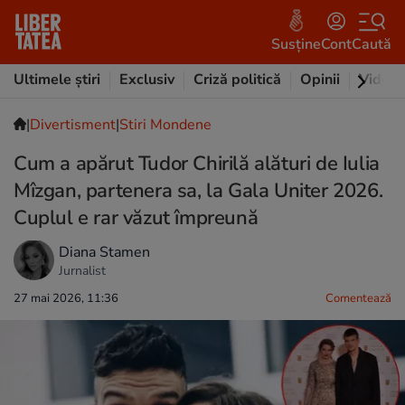
Susține
Cont
Caută
Ultimele știri
Exclusiv
Criză politică
Opinii
Video
|
Divertisment
|
Stiri Mondene
Cum a apărut Tudor Chirilă alături de Iulia
Mîzgan, partenera sa, la Gala Uniter 2026.
Cuplul e rar văzut împreună
Diana Stamen
Jurnalist
27 mai 2026, 11:36
Comentează