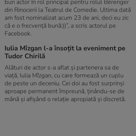
bun actor în rol principal pentru rolul Bérenger
din Rinocerii la Teatrul de Comedie. Ultima dată
am fost nominalizat acum 23 de ani, deci eu zic
că e o frecvență bună:))”, a scris actorul pe
Facebook.
Iulia Mîzgan l-a însoțit la eveniment pe
Tudor Chirilă
Alături de actor s-a aflat și partenera sa de
viață, Iulia Mîzgan, cu care formează un cuplu
de peste un deceniu. Cei doi au fost surprinși
aproape permanent împreună, ținându-se de
mână și afișând o relație apropiată și discretă.