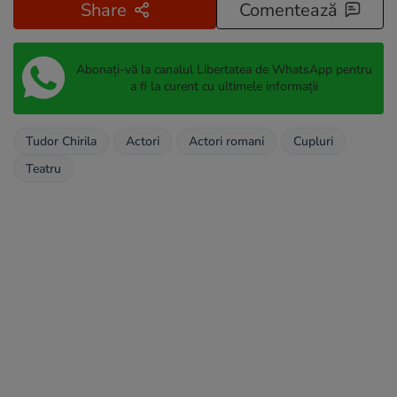
Share
Comentează
Abonați-vă la canalul Libertatea de WhatsApp pentru
a fi la curent cu ultimele informații
Tudor Chirila
Actori
Actori romani
Cupluri
Teatru