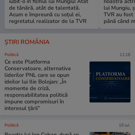
iubit-o în filmul lui Mungiu! Atât
noastră actri
de tânără, atât de talentată.
lui Mungiu, ș
Acum e împreună cu soțul ei,
TVR au fost 
regretatul realizator de la TVR
până când mo
ȘTIRI ROMÂNIA
Politică
11:18
Ce este Platforma
Conservatoare, alternativa
liderilor PNL care se opun
ideilor lui Ilie Bolojan: „În
momente de criză,
responsabilitatea politică
impune compromisuri în
interesul țării”
Politică
19 iul.
Reacția lui Ion Ceban, după ce