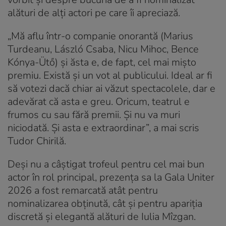
alături de alți actori pe care îi apreciază.
„Mă aflu într-o companie onorantă (Marius
Turdeanu, László Csaba, Nicu Mihoc, Bence
Kónya-Ütő) și ăsta e, de fapt, cel mai mișto
premiu. Există și un vot al publicului. Ideal ar fi
să votezi dacă chiar ai văzut spectacolele, dar e
adevărat că asta e greu. Oricum, teatrul e
frumos cu sau fără premii. Și nu va muri
niciodată. Și asta e extraordinar”, a mai scris
Tudor Chirilă.
Deși nu a câștigat trofeul pentru cel mai bun
actor în rol principal, prezența sa la Gala Uniter
2026 a fost remarcată atât pentru
nominalizarea obținută, cât și pentru apariția
discretă și elegantă alături de Iulia Mîzgan.