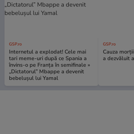
GSP.ro
GSP.ro
Internetul a explodat! Cele mai
Cauza morții
tari meme-uri după ce Spania a
a dezvăluit 
învins-o pe Franța în semifinale »
„Dictatorul” Mbappe a devenit
bebelușul lui Yamal