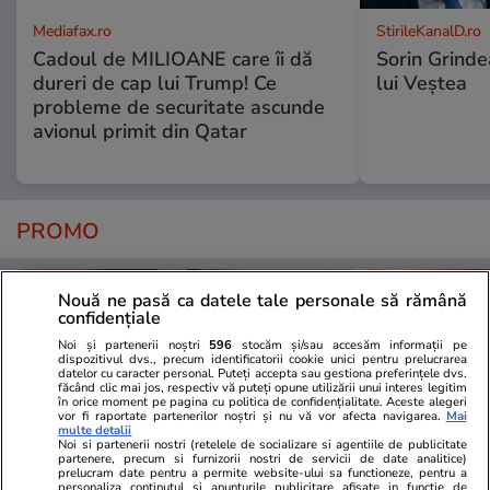
Mediafax.ro
StirileKanalD.ro
Cadoul de MILIOANE care îi dă
Sorin Grinde
dureri de cap lui Trump! Ce
lui Veștea
probleme de securitate ascunde
avionul primit din Qatar
PROMO
Nouă ne pasă ca datele tale personale să rămână
confidențiale
Noi și partenerii noștri
596
stocăm și/sau accesăm informații pe
dispozitivul dvs., precum identificatorii cookie unici pentru prelucrarea
datelor cu caracter personal. Puteți accepta sau gestiona preferințele dvs.
făcând clic mai jos, respectiv vă puteți opune utilizării unui interes legitim
în orice moment pe pagina cu politica de confidențialitate. Aceste alegeri
vor fi raportate partenerilor noștri și nu vă vor afecta navigarea.
Mai
multe detalii
Noi si partenerii nostri (retelele de socializare si agentiile de publicitate
partenere, precum si furnizorii nostri de servicii de date analitice)
prelucram date pentru a permite website-ului sa functioneze, pentru a
personaliza continutul si anunturile publicitare afisate in functie de