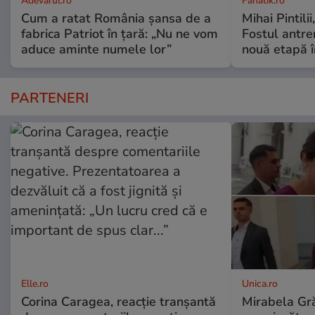
Adevarul.ro
Fanatik.ro
Cum a ratat România șansa de a
Mihai Pintilii
fabrica Patriot în țară: „Nu ne vom
Fostul antre
aduce aminte numele lor”
nouă etapă î
PARTENERI
Elle.ro
Unica.ro
Corina Caragea, reacție tranșantă
Mirabela Gră