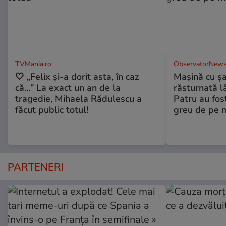
TVMania.ro
ObservatorNews
🤍 „Felix și-a dorit asta, în caz
Maşină cu şa
că…” La exact un an de la
răsturnată l
tragedie, Mihaela Rădulescu a
Patru au fost
făcut public totul!
greu de pe 
PARTENERI