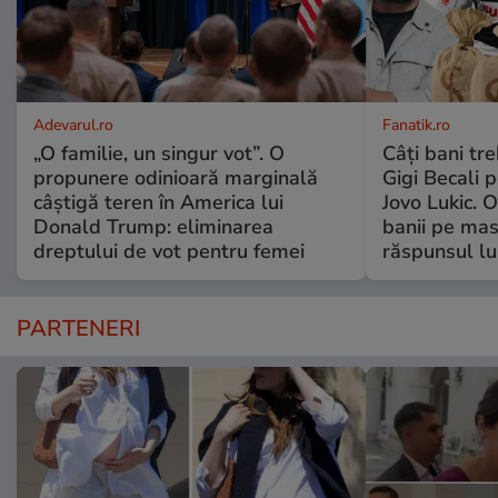
Adevarul.ro
Fanatik.ro
„O familie, un singur vot”. O
Câți bani tr
propunere odinioară marginală
Gigi Becali p
câștigă teren în America lui
Jovo Lukic. 
Donald Trump: eliminarea
banii pe mas
dreptului de vot pentru femei
răspunsul lu
PARTENERI