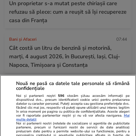
Un proprietar s-a mutat peste chiriașii care
refuzau să plece: cum a reușit să își recupereze
casa din Franța
Bani și Afaceri
07:44
Cât costă un litru de benzină și motorină,
marți, 4 august 2026, în București, Iași, Cluj-
Napoca, Timișoara și Constanța
Nouă ne pasă ca datele tale personale să rămână
Știri România
07:41
confidențiale
Ploi torențiale și vijelii în România după valul
Noi și partenerii noștri
596
stocăm și/sau accesăm informații pe
dispozitivul dvs., precum identificatorii cookie unici pentru prelucrarea
de căldură extremă. Prognoza meteo ANM
datelor cu caracter personal. Puteți accepta sau gestiona preferințele dvs.
făcând clic mai jos, respectiv vă puteți opune utilizării unui interes legitim
pentru perioada 4-31 august 2026
în orice moment pe pagina cu politica de confidențialitate. Aceste alegeri
vor fi raportate partenerilor noștri și nu vă vor afecta navigarea.
Mai
multe detalii
Noi si partenerii nostri (retelele de socializare si agentiile de publicitate
partenere, precum si furnizorii nostri de servicii de date analitice)
Horoscop
03 aug.
prelucram date pentru a permite website-ului sa functioneze, pentru a
personaliza continutul si anunturile publicitare afisate in functie de