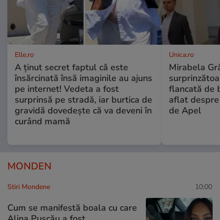
Elle.ro
Unica.ro
A ținut secret faptul că este
Mirabela Gră
însărcinată însă imaginile au ajuns
surprinzătoar
pe internet! Vedeta a fost
flancată de 
surprinsă pe stradă, iar burtica de
aflat despre
gravidă dovedește că va deveni în
de Apel
curând mamă
MONDEN
Stiri Mondene
10:00
Cum se manifestă boala cu care
Alina Pușcău a fost