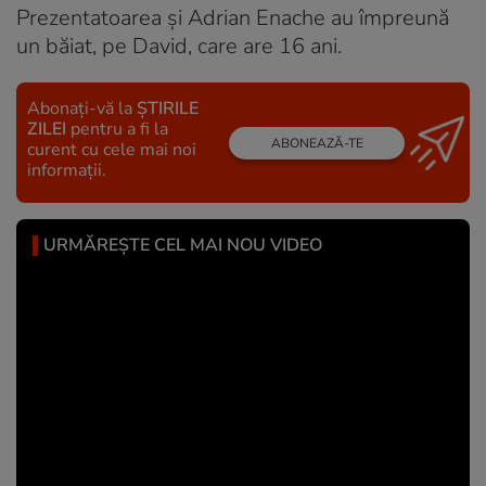
Prezentatoarea și Adrian Enache au împreună
un băiat, pe David, care are 16 ani.
Abonați-vă la
ȘTIRILE
ZILEI
pentru a fi la
ABONEAZĂ-TE
curent cu cele mai noi
informații.
URMĂREȘTE CEL MAI NOU VIDEO