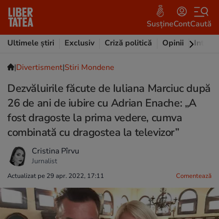
Susține
Cont
Caută
Ultimele știri
Exclusiv
Criză politică
Opinii
Intervi
|
Divertisment
|
Stiri Mondene
Dezvăluirile făcute de Iuliana Marciuc după
26 de ani de iubire cu Adrian Enache: „A
fost dragoste la prima vedere, cumva
combinată cu dragostea la televizor”
Cristina Pîrvu
Jurnalist
Actualizat pe 29 apr. 2022, 17:11
Comentează