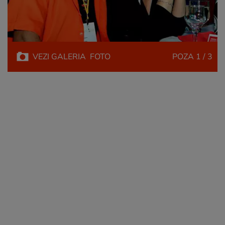
VEZI
GALERIA
FOTO
POZA
1 / 3