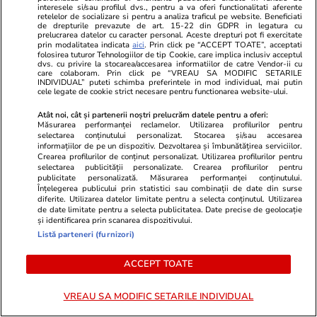
Horoscop 4 august 2026. Capricornilor le este
interesele si/sau profilul dvs., pentru a va oferi functionalitati aferente
retelelor de socializare si pentru a analiza traficul pe website. Beneficiati
greu să aibă răbdare într-un context atât de
de drepturile prevazute de art. 15-22 din GDPR in legatura cu
prelucrarea datelor cu caracter personal. Aceste drepturi pot fi exercitate
dinamic, dar ei știu că nu se poate altfel
prin modalitatea indicata
aici
. Prin click pe “ACCEPT TOATE”, acceptati
folosirea tuturor Tehnologiilor de tip Cookie, care implica inclusiv acceptul
dvs. cu privire la stocarea/accesarea informatiilor de catre Vendor-ii cu
care colaboram. Prin click pe “VREAU SA MODIFIC SETARILE
INDIVIDUAL” puteti schimba preferintele in mod individual, mai putin
cele legate de cookie strict necesare pentru functionarea website-ului.
Atât noi, cât și partenerii noștri prelucrăm datele pentru a oferi:
Măsurarea performanței reclamelor. Utilizarea profilurilor pentru
selectarea conținutului personalizat. Stocarea și/sau accesarea
informațiilor de pe un dispozitiv. Dezvoltarea și îmbunătățirea serviciilor.
Crearea profilurilor de conținut personalizat. Utilizarea profilurilor pentru
selectarea publicității personalizate. Crearea profilurilor pentru
publicitate personalizată. Măsurarea performanței conținutului.
Înțelegerea publicului prin statistici sau combinații de date din surse
diferite. Utilizarea datelor limitate pentru a selecta conținutul. Utilizarea
de date limitate pentru a selecta publicitatea. Date precise de geolocație
și identificarea prin scanarea dispozitivului.
Listă parteneri (furnizori)
Sănătate și Fitness
05:50
Vacanțe și Cultu
Produsul banal care devine
Orașul itali
ACCEPT TOATE
otrăvitor peste noapte: poate
de turiști, u
VREAU SA MODIFIC SETARILE INDIVIDUAL
conține E. coli și salmonella
deschide pân