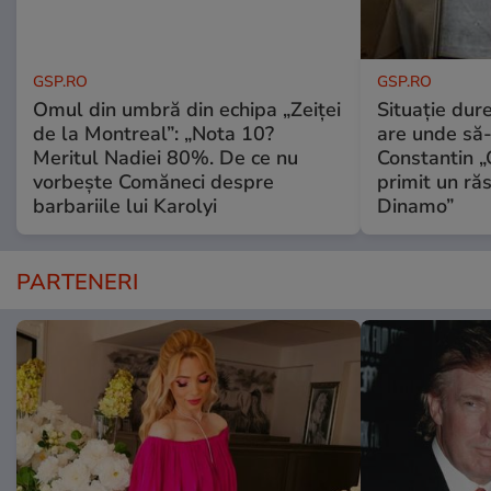
GSP.RO
GSP.RO
Omul din umbră din echipa „Zeiței
Situație dur
de la Montreal”: „Nota 10?
are unde să-
Meritul Nadiei 80%. De ce nu
Constantin 
vorbește Comăneci despre
primit un ră
barbariile lui Karolyi
Dinamo”
PARTENERI