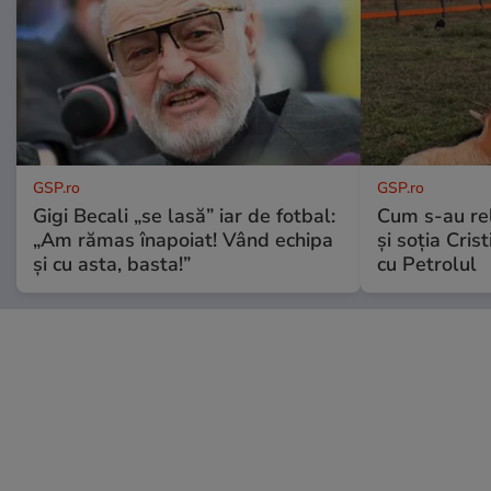
GSP.ro
GSP.ro
Gigi Becali „se lasă” iar de fotbal:
Cum s-au re
„Am rămas înapoiat! Vând echipa
și soția Cris
și cu asta, basta!”
cu Petrolul