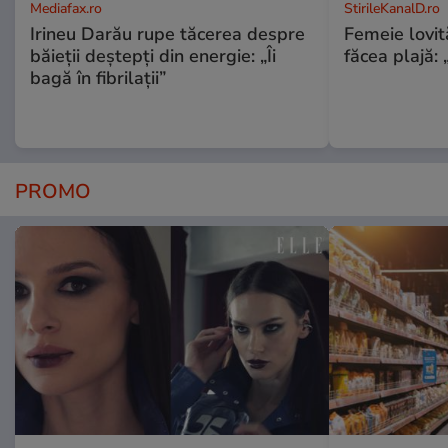
Mediafax.ro
StirileKanalD.ro
Irineu Darău rupe tăcerea despre
Femeie lovit
băieții deștepți din energie: „Îi
făcea plajă: „
bagă în fibrilații”
PROMO