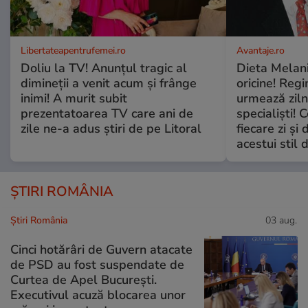
Libertateapentrufemei.ro
Avantaje.ro
Doliu la TV! Anunțul tragic al
Dieta Melan
dimineții a venit acum și frânge
oricine! Regi
inimi! A murit subit
urmează zilni
prezentatoarea TV care ani de
specialiști! 
zile ne-a adus știri de pe Litoral
fiecare zi și 
acestui stil 
ȘTIRI ROMÂNIA
Știri România
03 aug.
Cinci hotărâri de Guvern atacate
de PSD au fost suspendate de
Curtea de Apel București.
Executivul acuză blocarea unor