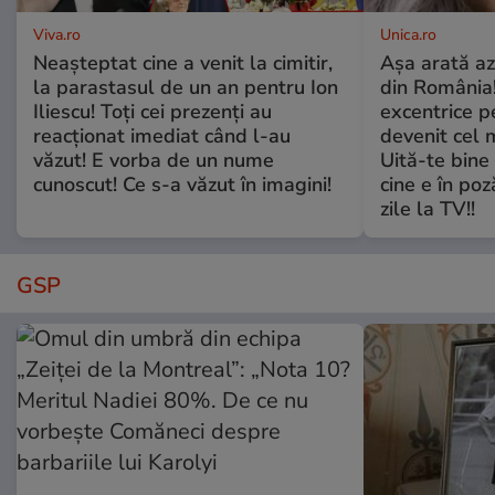
Viva.ro
Unica.ro
Neașteptat cine a venit la cimitir,
Așa arată az
la parastasul de un an pentru Ion
din România!
Iliescu! Toți cei prezenți au
excentrice pe
reacționat imediat când l-au
devenit cel 
văzut! E vorba de un nume
Uită-te bine 
cunoscut! Ce s-a văzut în imagini!
cine e în poz
zile la TV!!
GSP