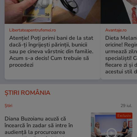
Libertateapentrufemei.ro
Avantaje.ro
Atenție! Poți primi bani de la stat
Dieta Melan
dacă-ți îngrijești părinții, bunicii
oricine! Regi
sau pe cineva vârstnic din familie.
urmează zilni
Acum s-a decis! Cum trebuie să
specialiști! 
procedezi
fiecare zi și 
acestui stil 
ȘTIRI ROMÂNIA
Ştiri
29 iul.
Exclusiv
Diana Buzoianu acuză că
încearcă în zadar să intre în
audiență la procuroarea