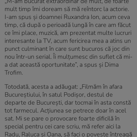
„M-am bucurat extraordinar de mult, de foarte
mult timp îmi doream să mă reîntorc la actorie.
I-am spus şi doamnei Ruxandra Ion, acum ceva
timp, că după o perioadă lungă în care am făcut
ce îmi place, muzică, am prezentat multe lucruri
interesante la TV, acum fericirea mea a atins un
punct culminant în care sunt bucuros că joc din
nou într-un serial. Îi mulţumesc din suflet că mi-
a dat această oportunitate”, a spus și Dima
Trofim.
Totodată, acesta a adăugat: „Filmăm în afara
Bucureştiului, în satul Podişor, destul de
departe de Bucureşti, dar tocmai în asta constă
tot farmecul. Acţiunea se petrece doar în acel
sat. Mi se pare o provocare foarte dificilă în
special pentru cei care scriu, mă refer aici la
Radu, Raluca şi Oana, să faci o poveste întreagă