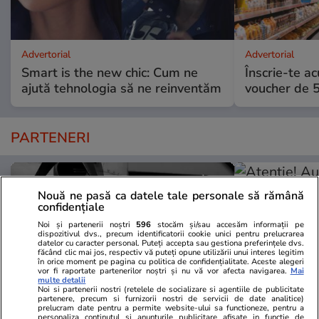
Advertorial
Advertorial
Smart is the new chic: Cum ne
Înscrie-te ac
ajută tehnologia să ne reinventăm
voucher de 5
PARTENERI
Nouă ne pasă ca datele tale personale să rămână
confidențiale
Noi și partenerii noștri
596
stocăm și/sau accesăm informații pe
dispozitivul dvs., precum identificatorii cookie unici pentru prelucrarea
datelor cu caracter personal. Puteți accepta sau gestiona preferințele dvs.
făcând clic mai jos, respectiv vă puteți opune utilizării unui interes legitim
în orice moment pe pagina cu politica de confidențialitate. Aceste alegeri
vor fi raportate partenerilor noștri și nu vă vor afecta navigarea.
Mai
multe detalii
Noi si partenerii nostri (retelele de socializare si agentiile de publicitate
partenere, precum si furnizorii nostri de servicii de date analitice)
prelucram date pentru a permite website-ului sa functioneze, pentru a
personaliza continutul si anunturile publicitare afisate in functie de