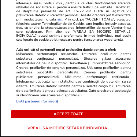
Wowbiz.ro
Redactia.ro
interesele si/sau profilul dvs., pentru a va oferi functionalitati aferente
retelelor de socializare si pentru a analiza traficul pe website. Beneficiati
Doliu în Armata României. Pilotul
Atentie! Augu
de drepturile prevazute de art. 15-22 din GDPR in legatura cu
prelucrarea datelor cu caracter personal. Aceste drepturi pot fi exercitate
militar Mihai Vîrdol a murit în
deschide dr
prin modalitatea indicata
aici
. Prin click pe “ACCEPT TOATE”, acceptati
urma unui grav accident de
Zodiile care 
folosirea tuturor Tehnologiilor de tip Cookie, care implica inclusiv acceptul
dvs. cu privire la stocarea/accesarea informatiilor de catre Vendor-ii cu
motocicletă
care colaboram. Prin click pe “VREAU SA MODIFIC SETARILE
INDIVIDUAL” puteti schimba preferintele in mod individual, mai putin
cele legate de cookie strict necesare pentru functionarea website-ului.
Atât noi, cât și partenerii noștri prelucrăm datele pentru a oferi:
POLITIC
Măsurarea performanței reclamelor. Utilizarea profilurilor pentru
selectarea conținutului personalizat. Stocarea și/sau accesarea
informațiilor de pe un dispozitiv. Dezvoltarea și îmbunătățirea serviciilor.
Politică
11:00
Crearea profilurilor de conținut personalizat. Utilizarea profilurilor pentru
selectarea publicității personalizate. Crearea profilurilor pentru
Analiză
publicitate personalizată. Măsurarea performanței conținutului.
Cum au ciopârțit aleșii noua
Înțelegerea publicului prin statistici sau combinații de date din surse
diferite. Utilizarea datelor limitate pentru a selecta conținutul. Utilizarea
lege ANI. Ce a mai rămas din
de date limitate pentru a selecta publicitatea. Date precise de geolocație
transparența averilor
și identificarea prin scanarea dispozitivului.
politicienilor
Listă parteneri (furnizori)
ACCEPT TOATE
VREAU SA MODIFIC SETARILE INDIVIDUAL
Politică
07:00