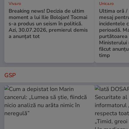
Viva.ro
Unica.ro
Breaking news! Decizia de ultim
Ultima oră /
moment a lui Ilie Bolojan! Tocmai
mesaj pentr
s-a produs un seism în politică.
incidentele 
Azi, 30.07.2026, premierul demis
perioadă. Ma
a anunțat tot
purtătoarea 
Ministerului
făcut anunțu
timp
GSP