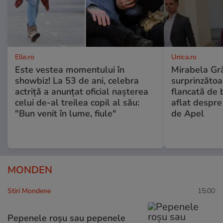
Elle.ro
Unica.ro
Este vestea momentului în
Mirabela Gră
showbiz! La 53 de ani, celebra
surprinzătoar
actriță a anunțat oficial nașterea
flancată de 
celui de-al treilea copil al său:
aflat despre
"Bun venit în lume, fiule"
de Apel
MONDEN
Stiri Mondene
15:00
Pepenele roșu sau pepenele