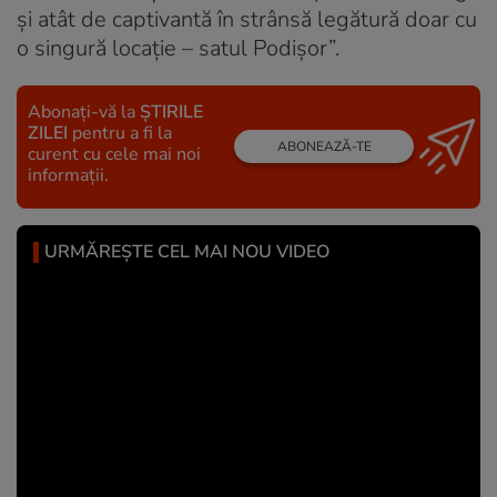
şi atât de captivantă în strânsă legătură doar cu
o singură locaţie – satul Podişor”.
Abonați-vă la
ȘTIRILE
ZILEI
pentru a fi la
ABONEAZĂ-TE
curent cu cele mai noi
informații.
URMĂREȘTE CEL MAI NOU VIDEO