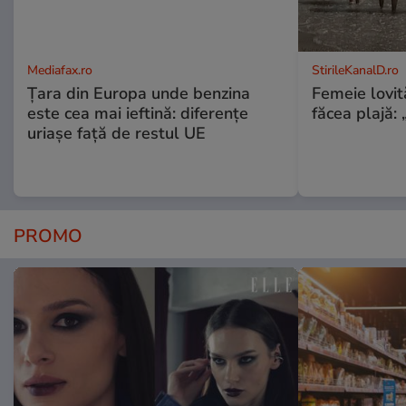
Mediafax.ro
StirileKanalD.ro
Țara din Europa unde benzina
Femeie lovit
este cea mai ieftină: diferențe
făcea plajă: „
uriașe față de restul UE
PROMO