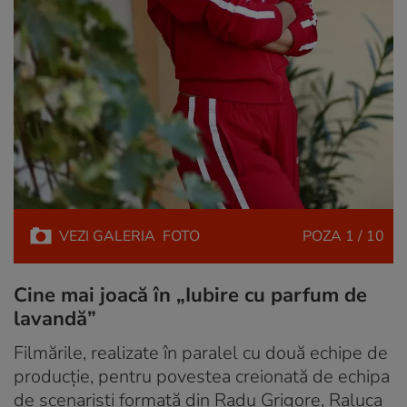
VEZI
GALERIA
FOTO
POZA
1 / 10
Cine mai joacă în „Iubire cu parfum de
lavandă”
Filmările, realizate în paralel cu două echipe de
producţie, pentru povestea creionată de echipa
de scenarişti formată din Radu Grigore, Raluca