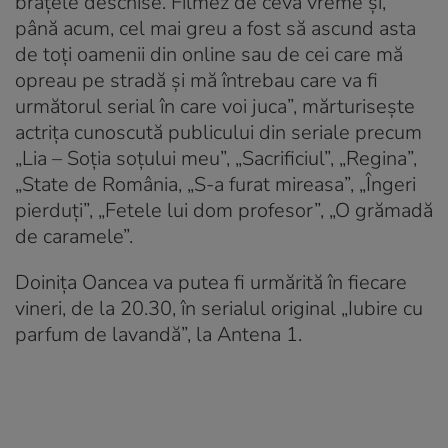
brațele deschise. Filmez de ceva vreme și,
până acum, cel mai greu a fost să ascund asta
de toți oamenii din online sau de cei care mă
opreau pe stradă și mă întrebau care va fi
următorul serial în care voi juca”, mărturisește
actrița cunoscută publicului din seriale precum
„Lia – Soția soțului meu”, „Sacrificiul”, „Regina”,
„State de România, „S-a furat mireasa”, „Îngeri
pierduţi”, „Fetele lui dom profesor”, „O grămadă
de caramele”.
Doinița Oancea va putea fi urmărită în fiecare
vineri, de la 20.30, în serialul original „Iubire cu
parfum de lavandă”, la Antena 1.