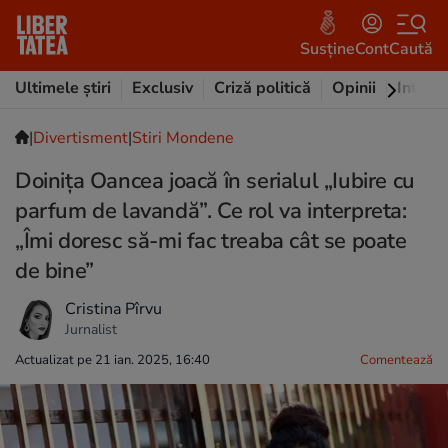
Susține
Cont
Caută
Ultimele știri
Exclusiv
Criză politică
Opinii
Intervi
|
Divertisment
|
Stiri Mondene
Doinița Oancea joacă în serialul „Iubire cu
parfum de lavandă”. Ce rol va interpreta:
„Îmi doresc să-mi fac treaba cât se poate
de bine”
Cristina Pîrvu
Jurnalist
Actualizat pe 21 ian. 2025, 16:40
Comentează