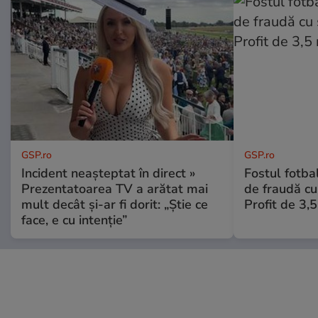
GSP.ro
GSP.ro
Incident neașteptat în direct »
Fostul fotba
Prezentatoarea TV a arătat mai
de fraudă cu 
mult decât și-ar fi dorit: „Știe ce
Profit de 3,
face, e cu intenție”