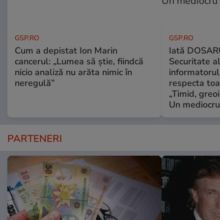
GSP.RO
GSP.RO
Cum a depistat Ion Marin
Iată DOSAR
cancerul: „Lumea să știe, fiindcă
Securitate al
nicio analiză nu arăta nimic în
informatorul
neregulă”
respecta toat
„Timid, greoi
Un mediocru
PARTENERI