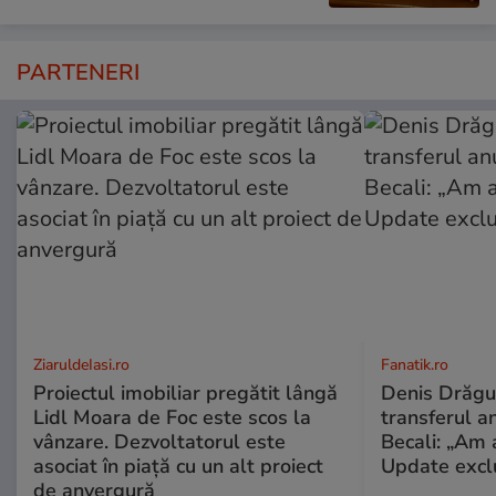
PARTENERI
ZiaruldeIasi.ro
Fanatik.ro
Proiectul imobiliar pregătit lângă
Denis Drăguș
Lidl Moara de Foc este scos la
transferul an
vânzare. Dezvoltatorul este
Becali: „Am a
asociat în piață cu un alt proiect
Update excl
de anvergură