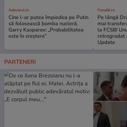
Adevarul.ro
Fanatik.ro
Cine l-ar putea împiedica pe Putin
Pe lângă Dră
să folosească bomba nucleră.
mai transfera
Garry Kasparov: „Probabilitatea
la FCSB! Unu
este în creștere”
retrogradat 
Update
PARTENERI