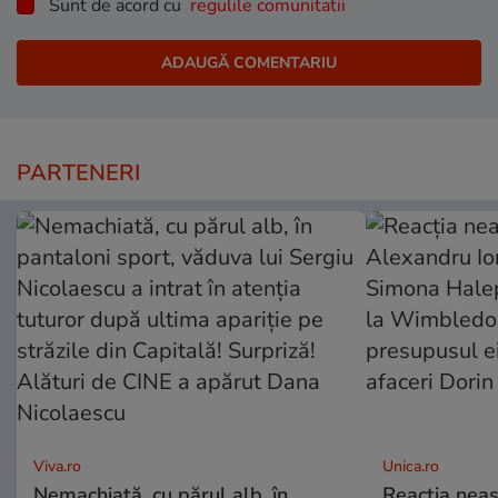
Sunt de acord cu
regulile comunitatii
PARTENERI
Viva.ro
Unica.ro
Nemachiată, cu părul alb, în
Reacția neaș