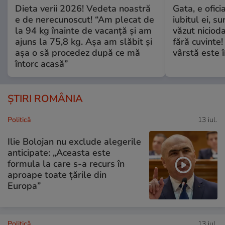
Dieta verii 2026! Vedeta noastră
Gata, e ofici
e de nerecunoscut! “Am plecat de
iubitul ei, s
la 94 kg înainte de vacanță și am
văzut nicioda
ajuns la 75,8 kg. Așa am slăbit și
fără cuvinte!
așa o să procedez după ce mă
vârstă este î
întorc acasă”
ȘTIRI ROMÂNIA
Politică
13 iul.
Ilie Bolojan nu exclude alegerile
anticipate: „Aceasta este
formula la care s-a recurs în
aproape toate ţările din
Europa”
Politică
13 iul.