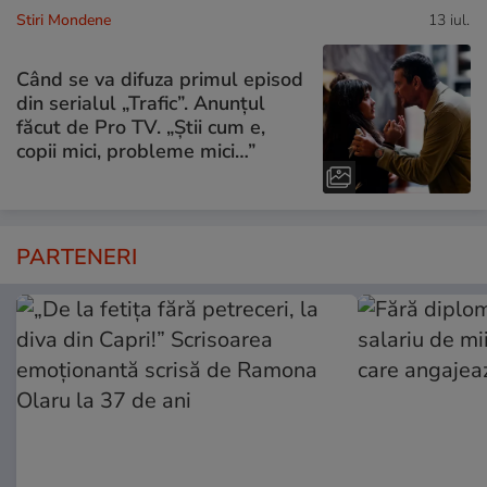
Stiri Mondene
13 iul.
Când se va difuza primul episod
din serialul „Trafic”. Anunțul
făcut de Pro TV. „Știi cum e,
copii mici, probleme mici…”
PARTENERI