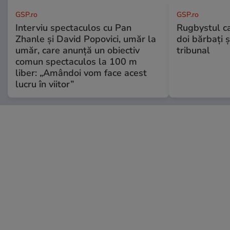
GSP.ro
GSP.ro
Interviu spectaculos cu Pan
Rugbystul ca
Zhanle și David Popovici, umăr la
doi bărbați ș
umăr, care anunță un obiectiv
tribunal
comun spectaculos la 100 m
liber: „Amândoi vom face acest
lucru în viitor”