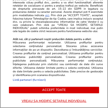
interesele si/sau profilul dvs., pentru a va oferi functionalitati aferente
retelelor de socializare si pentru a analiza traficul pe website. Beneficiati
de drepturile prevazute de art. 15-22 din GDPR in legatura cu
prelucrarea datelor cu caracter personal. Aceste drepturi pot fi exercitate
Tehnologie
08 iul.
prin modalitatea indicata
aici
. Prin click pe “ACCEPT TOATE”, acceptati
folosirea tuturor Tehnologiilor de tip Cookie, care implica inclusiv acceptul
dvs. cu privire la stocarea/accesarea informatiilor de catre Vendor-ii cu
care colaboram. Prin click pe “VREAU SA MODIFIC SETARILE
INDIVIDUAL” puteti schimba preferintele in mod individual, mai putin
cele legate de cookie strict necesare pentru functionarea website-ului.
Ce gadgeturi merită să iei cu
tine în concediu
Atât noi, cât și partenerii noștri prelucrăm datele pentru a oferi:
Măsurarea performanței reclamelor. Utilizarea profilurilor pentru
selectarea conținutului personalizat. Stocarea și/sau accesarea
informațiilor de pe un dispozitiv. Dezvoltarea și îmbunătățirea serviciilor.
Crearea profilurilor de conținut personalizat. Utilizarea profilurilor pentru
selectarea publicității personalizate. Crearea profilurilor pentru
publicitate personalizată. Măsurarea performanței conținutului.
Înțelegerea publicului prin statistici sau combinații de date din surse
Lifestyle
08 iul.
diferite. Utilizarea datelor limitate pentru a selecta conținutul. Utilizarea
de date limitate pentru a selecta publicitatea. Date precise de geolocație
și identificarea prin scanarea dispozitivului.
Listă parteneri (furnizori)
De ce gheața plutește pe apă
ACCEPT TOATE
VREAU SA MODIFIC SETARILE INDIVIDUAL