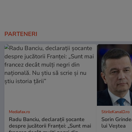
PARTENERI
Mediafax.ro
StirileKanalD.ro
Radu Banciu, declarații șocante
Sorin Grinde
despre jucătorii Franței: „Sunt mai
lui Veștea