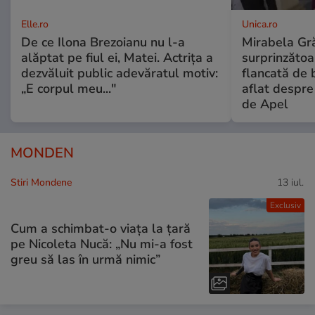
Elle.ro
Unica.ro
De ce Ilona Brezoianu nu l-a
Mirabela Gră
alăptat pe fiul ei, Matei. Actrița a
surprinzătoar
dezvăluit public adevăratul motiv:
flancată de 
„E corpul meu..."
aflat despre
de Apel
MONDEN
Stiri Mondene
13 iul.
Exclusiv
Cum a schimbat-o viața la țară
pe Nicoleta Nucă: „Nu mi-a fost
greu să las în urmă nimic”