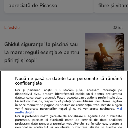
apreciată de Picasso
fibre și vita
Lifestyle
02 iul.
Ghidul siguranței la piscină sau
la mare: reguli esențiale pentru
părinți și copii
Nouă ne pasă ca datele tale personale să rămână
confidențiale
Tehnologie
07 iul.
Noi și partenerii noștri
596
stocăm și/sau accesăm informații pe
dispozitivul dvs., precum identificatorii cookie unici pentru prelucrarea
datelor cu caracter personal. Puteți accepta sau gestiona preferințele dvs.
făcând clic mai jos, respectiv vă puteți opune utilizării unui interes legitim
în orice moment pe pagina cu politica de confidențialitate. Aceste alegeri
De ce miroase urât aerul
vor fi raportate partenerilor noștri și nu vă vor afecta navigarea.
Mai
multe detalii
condiționat după pornire
Noi si partenerii nostri (retelele de socializare si agentiile de publicitate
partenere, precum si furnizorii nostri de servicii de date analitice)
prelucram date pentru a permite website-ului sa functioneze, pentru a
personaliza continutul si anunturile publicitare afisate in functie de