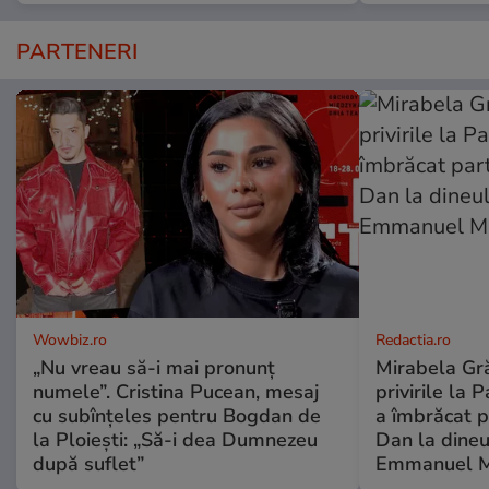
PARTENERI
Wowbiz.ro
Redactia.ro
„Nu vreau să-i mai pronunț
Mirabela Gră
numele”. Cristina Pucean, mesaj
privirile la 
cu subînțeles pentru Bogdan de
a îmbrăcat p
la Ploiești: „Să-i dea Dumnezeu
Dan la dineu
după suflet”
Emmanuel M