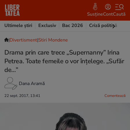
Susține
Cont
Caută
Ultimele știri
Exclusiv
Bac 2026
Criză politică
Opi
|
Divertisment
|
Stiri Mondene
Drama prin care trece „Supernanny” Irina
Petrea. Toate femeile o vor înțelege. „Sufăr
de…”
Dana Aramă
22 sept. 2017, 13:41
Comentează