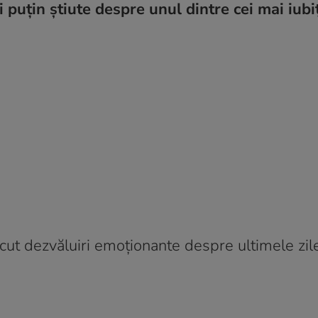
uțin știute despre unul dintre cei mai iubiți
făcut dezvăluiri emoționante despre ultimele zile