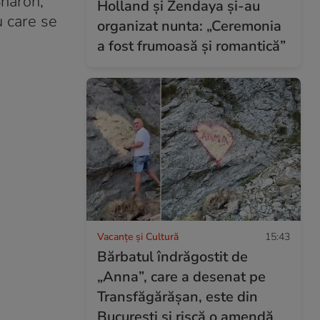
Sharon,
Holland și Zendaya și-au
u care se
organizat nunta: „Ceremonia
a fost frumoasă și romantică”
Vacanțe și Cultură
15:43
Bărbatul îndrăgostit de
„Anna”, care a desenat pe
Transfăgărășan, este din
București și riscă o amendă