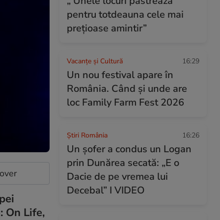
„ Unele locuri păstrează
pentru totdeauna cele mai
prețioase amintir”
Vacanțe și Cultură
16:29
Un nou festival apare în
România. Când și unde are
loc Family Farm Fest 2026
Știri România
16:26
Un șofer a condus un Logan
prin Dunărea secată: „E o
cover
Dacie de pe vremea lui
Decebal” I VIDEO
pei
: On Life,