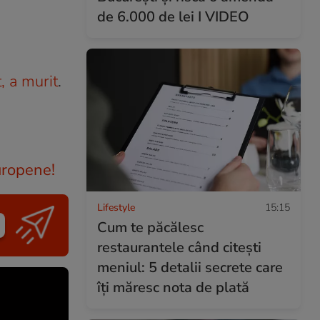
de 6.000 de lei I VIDEO
, a murit
.
uropene!
Lifestyle
15:15
Cum te păcălesc
restaurantele când citești
meniul: 5 detalii secrete care
îți măresc nota de plată