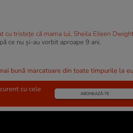
t cu tristețe că mama lui, Sheila Eileen Dwight
upă ce nu și-au vorbit aproape 9 ani.
 mai bună marcatoare din toate timpurile la e
 curent cu cele
ABONEAZĂ-TE