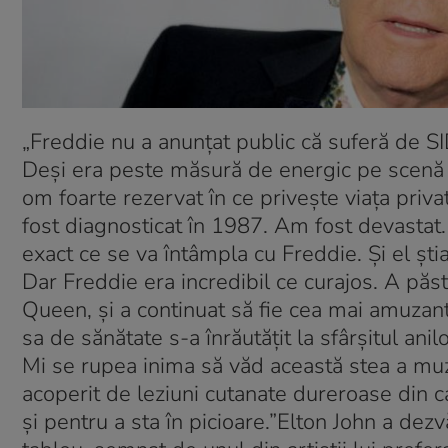
„
Freddie nu a anunțat public că suferă de SI
Deși era peste măsură de energic pe scenă 
om foarte rezervat în ce privește viața priv
fost diagnosticat în 1987. Am fost devastat.
exact ce se va întâmpla cu Freddie. Și el ști
Dar Freddie era incredibil ce curajos. A păst
Queen, și a continuat să fie cea mai amuza
sa de sănătate s-a înrăutățit la sfârșitul ani
Mi se rupea inima să văd această stea a muzi
acoperit de leziuni cutanate dureroase din c
și pentru a sta în picioare
.”Elton John a dezv