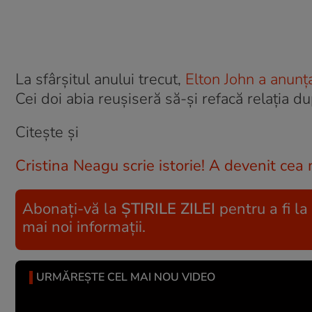
La sfârșitul anului trecut,
Elton John a anunţa
Cei doi abia reușiseră să-și refacă relația d
Citește și
Cristina Neagu scrie istorie! A devenit cea
Abonați-vă la
ȘTIRILE ZILEI
pentru a fi la
mai noi informații.
URMĂREȘTE CEL MAI NOU VIDEO