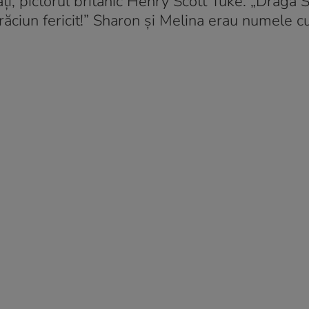
ați, pictorul britanic Henry Scott Tuke. „Dragă 
ăciun fericit!” Sharon și Melina erau numele c