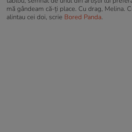
tablou, semnat de unul din artiștii lui prefer
mă gândeam că-ți place. Cu drag, Melina. Cr
alintau cei doi, scrie
Bored Panda
.