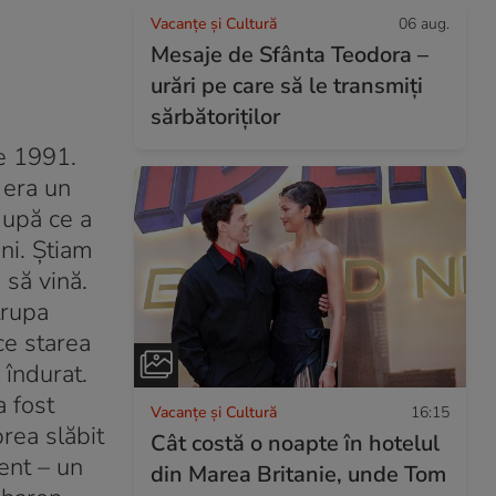
Vacanțe și Cultură
06 aug.
Mesaje de Sfânta Teodora –
urări pe care să le transmiți
sărbătoriților
ie 1991.
 era un
după ce a
ni. Știam
 să vină.
trupa
ce starea
 îndurat.
a fost
Vacanțe și Cultură
16:15
rea slăbit
Cât costă o noapte în hotelul
ent – un
din Marea Britanie, unde Tom