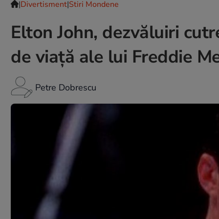
|
Divertisment
|
Stiri Mondene
Elton John, dezvăluiri cut
de viață ale lui Freddie M
Petre Dobrescu