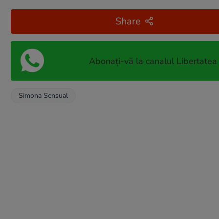
Share
Abonați-vă la canalul Libertatea
Simona Sensual