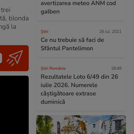
avertizarea meteo ANM cod
trei
galben
ată, blonda
ngă la
Ştiri
26 iul. 2021
Ce nu trebuie să faci de
Sfântul Pantelimon
Știri România
18:49
Rezultatele Loto 6/49 din 26
iulie 2026. Numerele
câștigătoare extrase
duminică