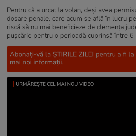
Pentru că a urcat la volan, deşi avea permis
dosare penale, care acum se află în lucru pe
riscă să nu mai beneficieze de clemenţa jude
puşcărie pentru o perioadă cuprinsă între 6 lu
Abonați-vă la
ȘTIRILE ZILEI
pentru a fi la
mai noi informații.
URMĂREȘTE CEL MAI NOU VIDEO