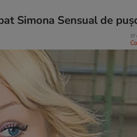
căpat Simona Sensual de puș
27 
C