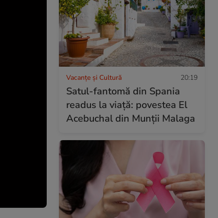
Vacanțe și Cultură
20:19
Satul-fantomă din Spania
readus la viață: povestea El
Acebuchal din Munții Malaga