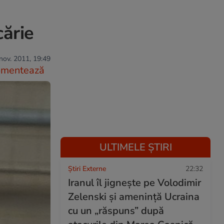
cărie
nov. 2011, 19:49
omentează
ULTIMELE ȘTIRI
Știri Externe
22:32
Iranul îl jignește pe Volodimir
Zelenski și amenință Ucraina
cu un „răspuns” după