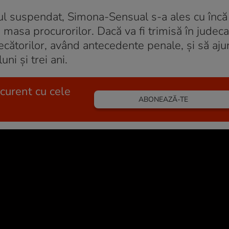
ul suspendat, Simona-Sensual s-a ales cu încă 
 masa procurorilor. Dacă va fi trimisă în judec
cătorilor, având antecedente penale, şi să aju
ni şi trei ani.
 curent cu cele
ABONEAZĂ-TE