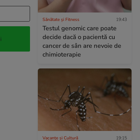
Sănătate și Fitness
19:43
Testul genomic care poate
decide dacă o pacientă cu
i
cancer de sân are nevoie de
chimioterapie
Vacanțe și Cultură
19:15