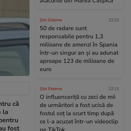
atacurile din Marea Caspică
Știri Externe
22:23
50 de radare sunt
responsabile pentru 1,3
milioane de amenzi în Spania
într-un singur an și au adunat
aproape 123 de milioane de
euro
Știri Externe
22:13
O influenceriță cu zeci de mii
ntru că
de urmăritori a fost ucisă de
 la
fostul soț la scurt timp după
 pentru
ce l-a acuzat într-un videoclip
au fost
pe TikTok